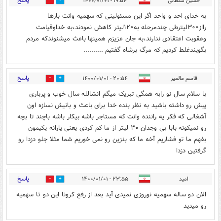
پاسخ
حسین سلطانی
۱۹:۵۴ - ۱۴۰۰/۰۱/۰۱
0
0
به خدای احد و واحد اگر این مسئولینی که سهمیه وانت بارها
رااز۳۰۰لیترطی چندمرحله به۱۲۰لیتر کاهش نمودند،به خداوقیامت
وعقوبت اعتقادی ندارند،به جان عزیزم همینها باعث میشنوندکه مردم
بگویندغلط کردیم که مرگ برشاه گفتیم ..........
پاسخ
قاسم مالمیر
۲۰:۵۴ - ۱۴۰۰/۰۱/۰۱
0
0
با سلام سال نو رابه همگی تبریک میگم انشالله سال خوب و پرباری
پیش رو داشته باشید به نظر بنده خدا برای باعث و بانیش نسازه اون
آشغالی که فکر یه راننده وانت که مستاجر باشه بیکار باشه باچند تا بچه
رو نمیکونه بابا بی وجدان ۳۰ لیتر از ما کم کردی یعنی یارانه یکیمون
بفهم ما تو فشاریم آخه ما که بنزین رو نمی خوریم شما مثلا جلو دزدا رو
گرفتین دزدا
پاسخ
امید
۲۳:۵۵ - ۱۴۰۰/۰۱/۰۱
0
0
الان دو ساله سهمیه نوروزی نمیدی آید بعد از رفع کرونا این دو تا سهمیه
رو میدید