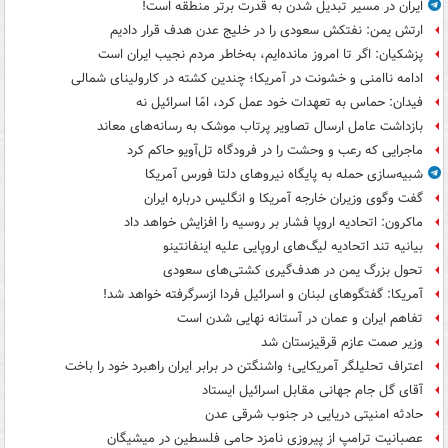
ایران در مسیر تبدیل شدن به قدرت برتر منطقه است!
ارتش یمن: نفتکش سعودی را در خلیج عدن هدف قرار دادیم
پزشکیان: اگر تا امروز مانده‌ایم، به‌خاطر مردم نجیب ایران است
ادامه ناامنی و خشونت در آمریکا؛ چندین کشته در کارولینای شمالی
فیدان: حماس به تعهدات خود عمل کرد، امّا اسرائیل نه
بازداشت عامل ارسال تصاویر پرتاب موشک به رسانه‌های معاند
ماجرایی که رعب و وحشت را در فرودگاه تل‌آویو حاکم کرد
شبیه‌سازی حمله به پایگاه نیروهای دلتا فورس آمریکا
گفت وگوی وزیران خارجه آمریکا و انگلیس درباره ایران
ماکرون: اتحادیه اروپا فشار بر روسیه را افزایش خواهد داد
بیانیه تند اتحادیه لیگ‌های اروپایی علیه اینفانتینو
تحول بزرگ یمن در هدف‌گیری کشتی‌های سعودی
آمریکا: گفتگوهای لبنان و اسرائیل فردا ازسرگرفته خواهد شد!
تفاهم ایران و عمان در آستانه نهایی شدن است
وزیر صمت عازم قرقیزستان شد
اعتراف تحلیلگر آمریکایی؛ واشنگتن در برابر ایران راهبرد خود را باخت
آقای گل جام جهانی مقابل اسرائیل ایستاد
حادثه امنیتی دریایی در جنوب شرقی عدن
عصبانیت ترامپ از پیروزی نامزد حامی فلسطین در میشیگان