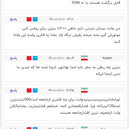
قابل برگشت هستند یا نه 9346
پاسخ
۱۲:۱۱ - ۱۴۰۰/۰۱/۰۱
0
1
من وانت نیسان بنزینی دارم ماهی ۲۰۰تا بنزین برای روشن کنی
موتورش گرم بشه میشه بقیش دیگه ازاد بخدا یه فکری واسه این وانتا
کنید
پاسخ
۱۵:۰۴ - ۱۴۰۰/۰۱/۰۱
Kazem
0
2
بنزین چه ربطی به سفر داره شما بهانتون کرونا شده ها که عیدی ما
ندین اینجا ایرانه
پاسخ
۱۶:۴۵ - ۱۴۰۰/۰۱/۰۱
0
0
تورابخدابریدبپرسیدببینیدوانت برای چه قشری ازجامعه است300لیتربنزین
شده120لیترآخه چرا، فشاراقتصادی کمه، شماهم فشارمیارید، بخدامالکان
وانت ازضعیف ترین اقشارجامعه هستند