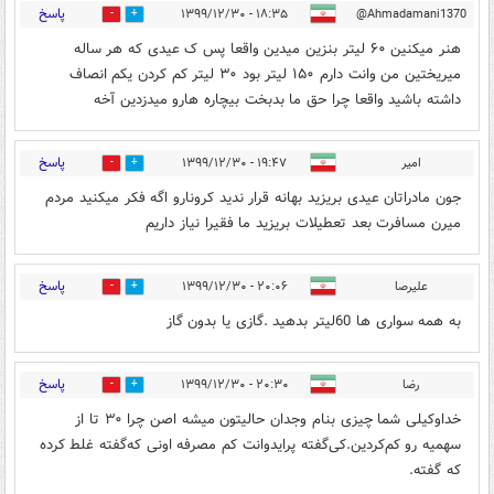
پاسخ
۱۸:۳۵ - ۱۳۹۹/۱۲/۳۰
Ahmadamani1370@
0
12
هنر میکنین ۶۰ لیتر بنزین میدین واقعا پس ک عیدی که هر ساله
میریختین من وانت دارم ۱۵۰ لیتر بود ۳۰ لیتر کم کردن یکم انصاف
داشته باشید واقعا چرا حق ما بدبخت بیچاره هارو میدزدین آخه
پاسخ
امیر
۱۹:۴۷ - ۱۳۹۹/۱۲/۳۰
0
2
جون مادراتان عیدی بریزید بهانه قرار ندید کرونارو اگه فکر میکنید مردم
میرن مسافرت بعد تعطیلات بریزید ما فقیرا نیاز داریم
پاسخ
علیرصا
۲۰:۰۶ - ۱۳۹۹/۱۲/۳۰
0
4
به همه سواری ها 60لیتر بدهید .گازی یا بدون گاز
پاسخ
رضا
۲۰:۳۰ - ۱۳۹۹/۱۲/۳۰
0
1
خداوکیلی شما چیزی بنام وجدان حالیتون میشه اصن چرا ۳۰ تا از
سهمیه رو کم‌کردین.کی‌گفته پرایدوانت کم مصرفه اونی که‌گفته غلط کرده
که گفته.