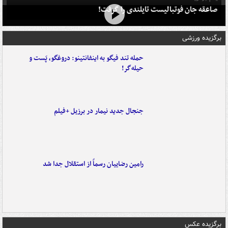
صاعقه جان فوتبالیست تایلندی را گرفت!
برگزیده ورزشی
حمله تند فیگو به اینفانتینو: دروغگو، پَست‌ و
حیله‌گر!
جنجال جدید نیمار در برزیل +فیلم
رامین رضاییان رسماً از استقلال جدا شد
برگزیده عکس