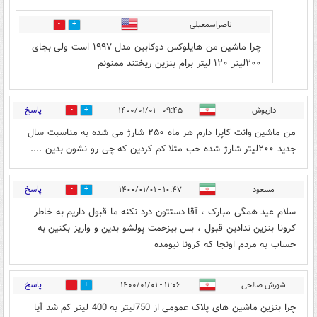
ناصراسمعیلی
0
1
چرا ماشین من هایلوکس دوکابین مدل ۱۹۹۷ است ولی بجای
۲۰۰لیتر ۱۲۰ لیتر برام بنزین ریختند ممنونم
پاسخ
داریوش
۰۹:۴۵ - ۱۴۰۰/۰۱/۰۱
0
0
من ماشین وانت کاپرا دارم هر ماه ۲۵۰ شارژ می شده به مناسبت سال
جدید ۲۰۰لیتر شارژ شده خب مثلا کم کردین که چی رو نشون بدین ....
پاسخ
مسعود
۱۰:۴۷ - ۱۴۰۰/۰۱/۰۱
0
1
سلام عید همگی مبارک ، آقا دستتون درد نکنه ما قبول داریم به خاطر
کرونا بنزین ندادین قبول ، بس بیزحمت پولشو بدین و واریز بکنین به
حساب به مردم اونجا که کرونا نیومده
پاسخ
شورش صالحی
۱۱:۰۶ - ۱۴۰۰/۰۱/۰۱
0
0
چرا بنزین ماشین های پلاک عمومی از 750لیتر به 400 لیتر کم شد آیا