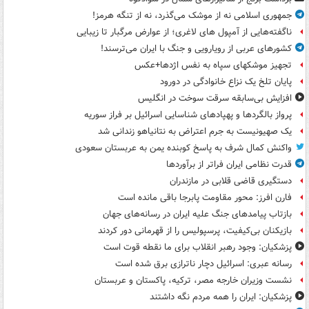
جمهوری اسلامی نه از موشک می‌گذرد، نه از تنگه هرمز!
ناگفته‌هایی از آمپول های لاغری؛ از عوارض مرگبار تا زیبایی
کشورهای عربی از رویارویی و جنگ با ایران می‌ترسند!
تجهیز موشکهای سپاه به نفس اژدها+عکس
پایان تلخ یک نزاع خانوادگی در دورود
افزایش بی‌سابقه سرقت سوخت در انگلیس
پرواز بالگردها و پهپادهای شناسایی اسرائیل بر فراز سوریه
یک صهیونیست به جرم اعتراض به نتانیاهو زندانی شد
واکنش کمال شرف به پاسخ کوبنده یمن به عربستان سعودی
قدرت نظامی ایران فراتر از برآوردها
دستگیری قاضی قلابی در مازندران
فارن افرز: محور مقاومت پابرجا باقی مانده است
بازتاب پیامدهای جنگ علیه ایران در رسانه‌های جهان
بازیکنان بی‌کیفیت، پرسپولیس را از قهرمانی دور کردند
پزشکیان: وجود رهبر انقلاب برای ما نقطه قوت است
رسانه عبری: اسرائیل دچار ناترازی برق شده است
نشست وزیران خارجه مصر، ترکیه، پاکستان و عربستان
پزشکیان: ایران را همه مردم نگه داشتند