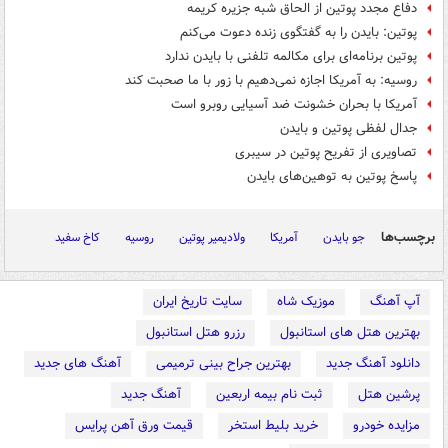
دفاع مجدد پوتین از الحاق شبه جزیره کریمه
پوتین: بایدن را به گفتگوی زنده دعوت می‌کنم
پوتین برنامه‌ای برای مکالمه تلفنی با بایدن ندارد
روسیه: به آمریکا اجازه نمی‌دهیم با زور با ما صحبت کند
آمریکا با بحران خشونت ضد آسیایی روبرو است
جدال لفظی پوتین و بایدن
تصاویری از تفریح پوتین در سیبری
پاسخ پوتین به توهین‌های بایدن
برچسب‌ها
جو بایدن
آمریکا
ولادیمیر پوتین
روسیه
کاخ سفید
آپ آهنگ
موزیک شاه
سایت تاریخ ایران
بهترین هتل های استانبول
رزرو هتل استانبول
دانلود آهنگ جدید
بهترین جراح بینی ترمیمی
آهنگ های جدید
پرشین هتل
ثبت نام بیمه اربعین
آهنگ جدید
مزایده خودرو
خرید بلیط استخر
قیمت ورق آهن پرایس