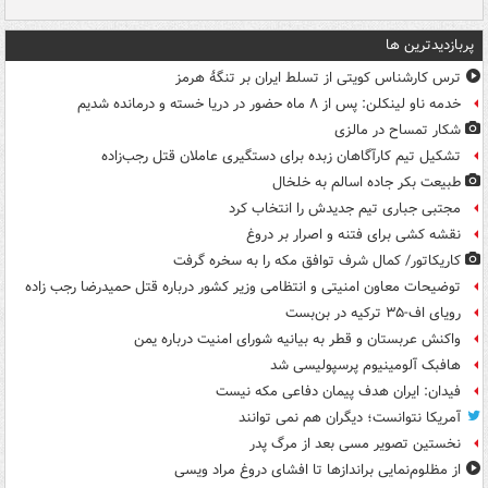
پربازدیدترین ها
ترس کارشناس کویتی از تسلط ایران بر تنگۀ هرمز
خدمه ناو لینکلن: پس از ۸ ماه حضور در دریا خسته و درمانده‌ شدیم
شکار تمساح در مالزی
تشکیل تیم کارآگاهان زبده برای دستگیری عاملان قتل رجب‌زاده
طبیعت بکر جاده اسالم به خلخال
مجتبی جباری تیم جدیدش را انتخاب کرد
نقشه کشی برای فتنه و اصرار بر دروغ
کاریکاتور/ کمال شرف توافق مکه را به سخره گرفت
توضیحات معاون امنیتی و انتظامی وزیر کشور درباره قتل حمیدرضا رجب زاده
رویای اف-۳۵ ترکیه در بن‌بست
واکنش عربستان و قطر به بیانیه شورای امنیت درباره یمن
هافبک آلومینیوم پرسپولیسی شد
فیدان: ایران هدف پیمان دفاعی مکه نیست
آمریکا نتوانست؛ دیگران هم نمی توانند
نخستین تصویر مسی بعد از مرگ پدر
از مظلوم‌نمایی براندازها تا افشای دروغ مراد ویسی