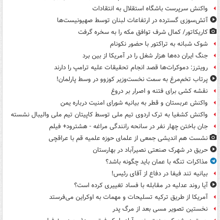
واکنش سرپرست باشگاه استقلال به انتقادات
آتش‌سوزی گسترده در ارتفاعات لبنان توسط صهیونیست‌ها
کاریکاتور/ کمال شرف توافق مکه را به سخره گرفت
شوک شبانه به تراکتور با حضور نکونام
جنگ ایران ده‌ها هزار شغل را در آمریکا از بین برد
رویترز: دموکرات‌ها قصد انجام تحقیقات علیه ترامپ را دارند
پرتاب تخم‌مرغ به سمت نخست‌وزیر کوزوو در وسط پارلمان!
نقشه کشی برای فتنه و اصرار بر دروغ
واکنش عربستان و قطر به بیانیه شورای امنیت درباره یمن
واکنش کشفیا به ترک اردوی تیم ملی توسط کاپیتان تیم ملی والیبال نشسته
جان باختن چهار نفر در سانحه رانندگی مراغه - هشترود+ فیلم
نشست هم اندیشی جمعی از علمای حوزه علمیه قم با عراقچی
حریق در شهرک صنعتی نصیرآباد در بهارستان
مذاکرات تنگه با عمان باید چگونه باشد؟
بیانیه تند فیفا در دفاع از آقای رئیس!
آیا روند عدلیه در مقابله با فساد تغییری کرده است؟
آمریکا از طریق ترکیه تسلیحات و مهمات به اوکراین می‌فرستد
نخستین تصویر مسی بعد از مرگ پدر