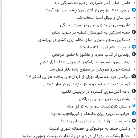
عامل اصلی قتل حمیدرضا رجب‌زاده دستگیر شد
بررسی ۳۰۰ روز پس از آتش‌بس: چه بر سر غزه آمد؟
مرد سال والیبال آسیا انتخاب شد
عادی‌سازی تولید زیرزمینی در نمایش خانگی
حمله اسرائیل به شهرستان نبطیه در جنوب لبنان
دستگیری متهم متواری مخل نظام ارزی کشور در پیرانشهر
ترامپ در دام ایران افتاده است!
رونمایی از کتاب محرم و عاشورا با حضور عراقچی
ارتش یمن: تاسیسات آرامکو را در جیزان هدف قرار دادیم
قیمت خودرو همچنان در سطوح بالا؛ بازار قفل شد
سرکشی فرمانده سپاه تهران از گردان‌های پدافند هوایی لشکر ۲۷
گرمای شدید در جنوب و مرکز؛ ناپایداری در نوار شمالی
ادامه آتش‌سوزی گسترده در بریتیش کلمبیا
پشت پرده تغییر سرمربی تراکتور
واکنش کارتونیست سوری به توافق مکه
فرضیات درباره ایران مضحک و غیرواقع‌بینانه بود!
جاسوسی اسرائیلی‌ها برای ایران پایان ندارد!
واکنش صنعا به موضع‌گیری خصمانه شورای امنیت
احتمال شکست اردوغان در دور دوم انتخابات ریاست جمهوری ترکیه