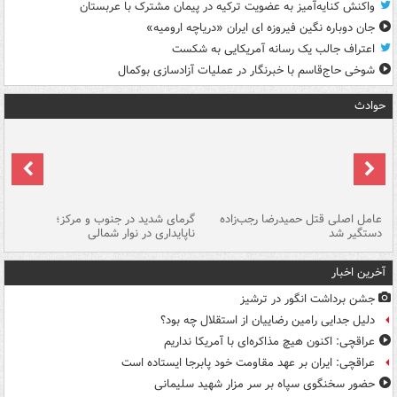
واکنش کنایه‌آمیز به عضویت ترکیه در پیمان مشترک با عربستان
جان دوباره نگین فیروزه ای ایران «دریاچه ارومیه»
اعتراف جالب یک رسانه آمریکایی به شکست
شوخی حاج‌قاسم با خبرنگار در عملیات آزادسازی بوکمال
حوادث
عامل اصلی قتل حمیدرضا رجب‌زاده
گرمای شدید در جنوب و مرکز؛
جا
دستگیر شد
ناپایداری در نوار شمالی
مر
آخرین اخبار
جشن برداشت انگور در ترشیز
دلیل جدایی رامین رضاییان از استقلال چه بود؟
عراقچی: اکنون هیچ مذاکره‌ای با آمریکا نداریم
عراقچی: ایران بر عهد مقاومت خود پابرجا ایستاده است
حضور سخنگوی سپاه بر سر مزار شهید سلیمانی