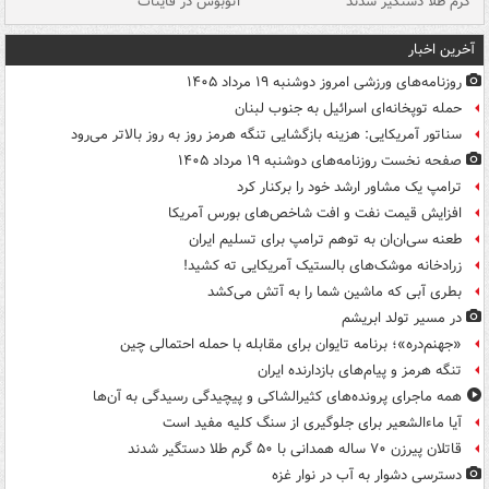
گرم طلا دستگیر شدند
اتوبوس در قاینات
عمق ۱۵ م
آخرین اخبار
روزنامه‌های ورزشی امروز دوشنبه ۱۹ مرداد ۱۴۰۵
حمله توپخانه‌ای اسرائیل به جنوب لبنان
سناتور آمریکایی: هزینه بازگشایی تنگه هرمز روز به روز بالاتر می‌رود
صفحه نخست روزنامه‌های دوشنبه ۱۹ مرداد ۱۴۰۵
ترامپ یک مشاور ارشد خود را برکنار کرد
افزایش قیمت نفت و افت شاخص‌های بورس آمریکا
طعنه سی‌ان‌ان به توهم ترامپ برای تسلیم ایران
زرادخانه موشک‌های بالستیک آمریکایی ته کشید!
بطری آبی که ماشین شما را به آتش می‌کشد
در مسیر تولد ابریشم
«جهنم‌دره»؛ برنامه تایوان برای مقابله با حمله احتمالی چین
تنگه هرمز و پیام‌های بازدارنده ایران
همه ماجرای پرونده‌های کثیرالشاکی و پیچیدگی رسیدگی به آن‌ها
آیا ماءالشعیر برای جلوگیری از سنگ کلیه مفید است
قاتلان پیرزن ۷۰ ساله همدانی با ۵۰ گرم طلا دستگیر شدند
دسترسی دشوار به آب در نوار غزه