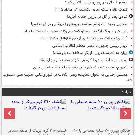
حضور قربانی در پرسپولیس منتفی شد؟
قیمت طلا و سکه امروز یکشنبه ۱۸ مرداد ۱۴۰۵
شادی بعد از گل در برزیل حادثه آفرید!
تصاویر جدید از انهدام مواضع نیروهای آمریکایی در غرب آسیا
زلنسکی: پیونگ‌یانگ به مسکو کمک می‌کند، سئول به کمک ما بیاید
گاردین: حملات یمن نخستین آزمون «توافق مکه» است
دیدار رییس جمهور با رهبر معظم انقلاب اسلامی
ایران به قدرتمندترین بازیگرِ منطقه تبدیل شده!
روایتی از حادثه سقوط کپسول گاز از ساختمان چهارطبقه
«جهنم‌دره»؛ برنامه تایوان برای مقابله با حمله احتمالی چین
محسن رضایی به عنوان نماینده رهبر انقلاب در شورای‌عالی امنیت ملی منصوب
شد
حوادث
قاتلان پیرزن ۷۰ ساله همدانی با ۵۰
کشف ۳۱۰ گرم تریاک از معده مسافر