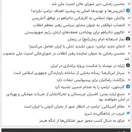
محسن رضایی دبیر شورای عالی امنیت ملی شد
آتش‌بس‌ها و تهدیدها کمکی به پیشبرد اهداف ترامپ نکردند!
واکنش جهاد اسلامی به کارشکنی نتانیاهو در توافق آتش‌بس
انتصاب ذوالقدر به عنوان مشاور سیاسی رهبر معظم انقلاب
تکاپوی نتانیاهو برای پوشاندن ضعف‌های ارتش رژیم صهیونیستی
نماز استغاثه امام زمان(عج) در زنجان
ادعای جدید ترامپ: بدون تشدید تنش با ایران تعامل می‌کنیم!
محسن رضایی به عنوان نماینده رهبر انقلاب در شورای‌عالی امنیت ملی منصوب
شد
زلزله در موساد با شکست پروژه براندازی در ایران
سردار ابن‌الرضا: رسانه بخشی از سامانه بازدارندگی جمهوری اسلامی است
بازگشت رضائیان برای پرسپولیس تبعات دارد
کلینتون، ترامپ را به صدام حسین تشبیه کرد
منبع ارشد یمنی: افسران عربستانی و تحرکاتشان از ضربات موشکی و پهپادی
در امان نخواهند بود
مقام آمریکایی: ترامپ در انتظار عبور از بحران کنونی با ایران است
غروب در شاهگلی‌ده تبریز
عراق به دنبال کسب مجوز عبور نفتکش‌ها از تنگه هرمز