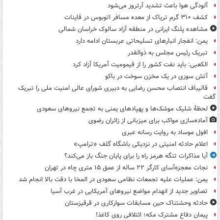
آلودگی هوا باعث تشدید آرتروز می‌شود
کشف ۳۱۰ گرم تریاک از معده مسافر اتوبوس در قاینات
مشاهده پلنگ ایرانی در منطقه آزاد سالوک خراسان شمالی
یمن: انفجار انبارهای تسلیحاتی عربستان ادامه دارد
تبریک رئیس مجلس به ذوالقدر
الکعبی: باید نفت کشور را از قیمومیت آمریکا آزاد کرد
آتش سوزی در یک مخزن سوخت در باکو
قالیباف انتصاب محسن رضایی به دبیری شورای عالی امنیت ملی را تبریک
گفت
لحظۀ شلیک موشک‌ها و پهپادهای یمنی به تجمع نیروهای سعودی
آماده‌سازی مواکب برای میزبانی از زائران رضوی
افول موساد به روایت رسانه عبری
اعلام حادثه امنیتی در نزدیکی باشگاه گلف «ترامپ»
آیا مذاکرات تنگه هرمز راه را برای پایان جنگ باز می‌کند؟
نجات معجزه‌آسای کارگر ۲۲ ساله از عمق ۱۵ متری چاه در تهران
یمن: عملیات علیه تجمعات نظامی سعودی در المخا با دقت بالا انجام شد
تصاویر جدید از انهدام مواضع نیروهای آمریکایی در غرب آسیا
حادثه وحشتناک حین مسابقات سوارکاری در قرقیزستان
پیمان دفاع مشترک مکه؛ ائتلافی روی کاغذ!