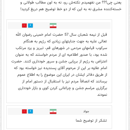
یعنی چی؟؟؟ من نفهمیدم نکته‌ش رو، نه به اون مطالب طولانی و
خسته‌کننده مشرق نه به این که از دو خط توضیح هم دریغ کردید!
1
1
قبل از نیمه شعبان سال 57 حضرت امام خمینی رضوان الله
تعالی علیه به جهت جنایتهای زیادی که رژیم به‏‎ ‎‏هنگام
سرکوب قیامهای مردمی در شهرهای قم، تبریز و یزد مرتکب
شده بود، با صدور‏‎ ‎‏اطلاعیه ای از مردم خواستند که به عنوان
اعتراض به رژیم از برپایی جشن و سرور‏‎ ‎‏خودداری کنند. حضرت
امام علاوه بر این از مرحوم آقای پسندیده نیز خواسته بود که
از‏‎ ‎‏طریق دفاتر ایشان در ایران این موضوع را به اطلاع عموم
برسانند که انصافاً مردم نیز با‏‎ ‎‏استقبال از دستور امام از
جواد
1
0
تشکر از توضیح شما