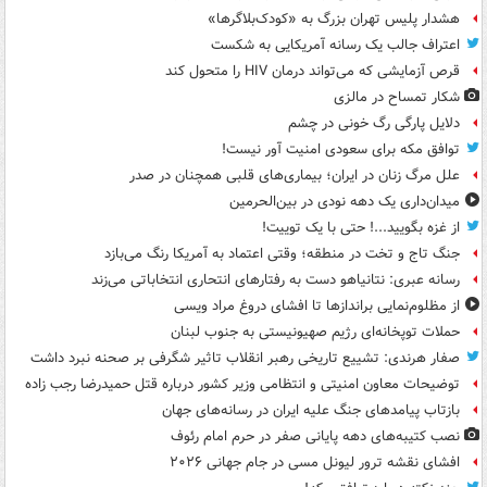
هشدار پلیس تهران بزرگ به «کودک‌بلاگرها»
اعتراف جالب یک رسانه آمریکایی به شکست
قرص آزمایشی که می‌تواند درمان HIV را متحول کند
شکار تمساح در مالزی
دلایل پارگی رگ خونی در چشم
توافق مکه برای سعودی امنیت آور نیست!
علل مرگ زنان در ایران؛ بیماری‌های قلبی همچنان در صدر
میدان‌داری یک دهه نودی در بین‌الحرمین
از غزه بگویید...! حتی با یک توییت!
جنگ تاج و تخت در منطقه؛ وقتی اعتماد به آمریکا رنگ می‌بازد
رسانه عبری: نتانیاهو دست به رفتارهای انتحاری انتخاباتی می‌زند
از مظلوم‌نمایی براندازها تا افشای دروغ مراد ویسی
حملات توپخانه‌ای رژیم صهیونیستی به جنوب لبنان
صفار هرندی: تشییع تاریخی رهبر انقلاب تاثیر شگرفی بر صحنه نبرد داشت
توضیحات معاون امنیتی و انتظامی وزیر کشور درباره قتل حمیدرضا رجب زاده
بازتاب پیامدهای جنگ علیه ایران در رسانه‌های جهان
نصب کتیبه‌های دهه پایانی صفر در حرم امام رئوف
افشای نقشه ترور لیونل مسی در جام جهانی ۲۰۲۶