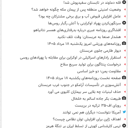
قله دماوند در تابستان سفیدپوش شد!
وضعیت امنیتی منطقه پس از پیمان مکه چگونه خواهد شد؟
عامل افزایش قبوض آب و برق برخی مشترکان چه بود؟
سرنگون‌کردن پهپاد اوکراینی با آتش رگبار روس‌ها
افشاگری روزنامه عبری درباره بدرفتاری‌های همسر نتانیاهو
هشدار صنعا به عربستان: وقت تلف نکنید
روزنامه‌های ورزشی امروز یک‌شنبه ۱۸ مرداد ۱۴۰۵
دیوار طارمی جلوی عربستان
استقرار رادارهای اسرائیلی در اوکراین برای مقابله با پهپادهای روسی
درخواست پنتاگون برای تولید سریع سلاح
مقاومت یمن؛ دو خیز اساسی
صفحه نخست روزنامه‌های یکشنبه ۱۸ مرداد ۱۴۰۵
آتش‌سوزی در تأسیسات آرامکو در جنوب غرب عربستان
حذف لبنیات چه بلایی سر بیماران کلیوی می آورد
طبیعت بکر جاده اسالم به خلخال
رویای اف-۳۵ ترکیه در بن‌بست
آمریکا نتوانست؛ دیگران هم نمی توانند
اهداف ژاپن برای افزایش توان نظامی چیست؟
ترس کارشناس کویتی از تسلط ایران بر تنگۀ هرمز