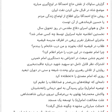
گزارش ساواک از نقش حاج احمدآقا در اوج‌گیری مبارزه
موضع شاه در قبال ملی کردن نفت ایران
روش حاج احمدآقا برای اطلاع از اوضاع زندگی مردم
یا حسین فرماندهی از آن توست
حال و هوای اسرای دفاع مقدس در روز تحویل سال
نخستین اعلامیه علیه اسراییل توسط چه کسی صادر شد؟
ماجرای استقرار نفربر زرهی در اطراف مدرسه فیضیه
طلاب در فیضیه کتک بخورند و من درب خانه‌ام را ببندم؟
چرا امام عضویت در این حزب را حرام اعلام کرد؟
تحریم جشن مبعث در اعتراض به دستگیری امام خمینی
اشتراک نظر قابل تامل دو سپهبد شهید درباره عاقبت‌بخیری
روایتی از تلاش رهبری برای وحدت شیعه و سنی در دوران تبعید
روزی که امام مصدق را «تخطئه» کرد
نامه‌ای که توطئه‌های بنی‌صدر و ضدانقلاب را عقیم کرد
توصیه امام(ره) برای رسیدگی به امور درمانی زاغه‌نشینان
واکنش محمدرضا پهلوی به بی‌عرضگی نیروی دریایی شاهنشاهی
علت مخالفت امام(ره) با توسعه یک مسجد
«مثلث مبارزاتی مشهد» چگونه شکل گرفت؟