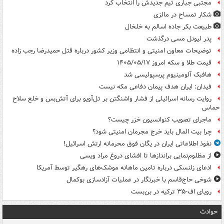
مجتبی جباری تیم جدیدش را انتخاب کرد
شکار تمساح در مالزی
طبیعت بکر جاده اسالم به خلخال
پدر لیونل مسی درگذشت
توضیحات معاون امنیتی و انتظامی وزیر کشور درباره قتل حمیدرضا رجب زاده
قیمت طلا و سکه امروز ۱۴۰۵/۰۵/۱۷
هافبک آلومینیوم پرسپولیسی شد
فیدان: ایران هدف پیمان دفاعی مکه نیست
روایت رسانه اسرائیلی از فشار واشنگتن بر تل‌آویو برای آتش‌بس و خلع سلاح
حماس
ماجرای تصویب کنوانسیون خزر چیست؟
چرا بیت المال باید خرج مجرمان امنیتی شود؟
نفوذ اطلاعاتی ایران در یگان فوق محرمانه ارتش اسرائیل!
از مظلوم‌نمایی براندازها تا افشای دروغ مراد ویسی
ادعای زلنسکی درباره تامین ماهانه موشک‌های رهگیر توسط آمریکا
شوخی حاج‌قاسم با خبرنگار در عملیات آزادسازی بوکمال
رویای اف-۳۵ ترکیه در بن‌بست
حوادث