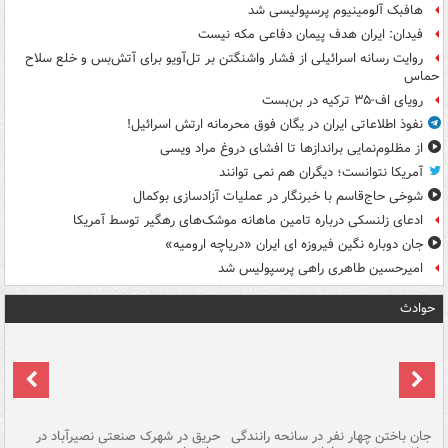
هافبک آلومینیوم پرسپولیسی شد
فیدان: ایران هدف پیمان دفاعی مکه نیست
روایت رسانه اسرائیلی از فشار واشنگتن بر تل‌آویو برای آتش‌بس و خلع سلاح
حماس
رویای اف-۳۵ ترکیه در بن‌بست
نفوذ اطلاعاتی ایران در یگان فوق محرمانه ارتش اسرائیل!
از مظلوم‌نمایی براندازها تا افشای دروغ مراد ویسی
آمریکا نتوانست؛ دیگران هم نمی توانند
شوخی حاج‌قاسم با خبرنگار در عملیات آزادسازی بوکمال
ادعای زلنسکی درباره تامین ماهانه موشک‌های رهگیر توسط آمریکا
جان دوباره نگین فیروزه ای ایران «دریاچه ارومیه»
امیرحسین طاهری راهی پرسپولیس شد
حوادث
جان باختن چهار نفر در سانحه رانندگی
حریق در شهرک صنعتی نصیرآباد در
حر