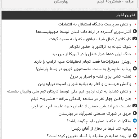
مراغه - هشترود+ فیلم
بهارستان
فی
آخرین اخبار
واکنش سرپرست باشگاه استقلال به انتقادات
آتش‌سوزی گسترده در ارتفاعات لبنان توسط صهیونیست‌ها
کاریکاتور/ کمال شرف توافق مکه را به سخره گرفت
شوک شبانه به تراکتور با حضور نکونام
جنگ ایران ده‌ها هزار شغل را در آمریکا از بین برد
رویترز: دموکرات‌ها قصد انجام تحقیقات علیه ترامپ را دارند
پرتاب تخم‌مرغ به سمت نخست‌وزیر کوزوو در وسط پارلمان!
نقشه کشی برای فتنه و اصرار بر دروغ
واکنش عربستان و قطر به بیانیه شورای امنیت درباره یمن
واکنش کشفیا به ترک اردوی تیم ملی توسط کاپیتان تیم ملی والیبال نشسته
جان باختن چهار نفر در سانحه رانندگی مراغه - هشترود+ فیلم
نشست هم اندیشی جمعی از علمای حوزه علمیه قم با عراقچی
حریق در شهرک صنعتی نصیرآباد در بهارستان
مذاکرات تنگه با عمان باید چگونه باشد؟
بیانیه تند فیفا در دفاع از آقای رئیس!
آیا روند عدلیه در مقابله با فساد تغییری کرده است؟