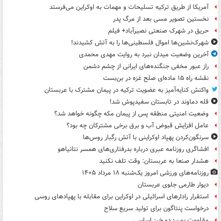
آمریکا از طریق ترکیه تسلیحات و مهمات به اوکراین می‌فرستد
نخستین تصویر مسی بعد از مرگ پدر
حریق در شهرک صنعتی نصیرآباد+ فیلم
شهرک‌نشین‌ها اموال فلسطینی‌ها را به آتش کشیدند!
آخرین وضعیت میدان نبرد به روایت مهدی محمدی
راز عبور مخفی جنگنده‌های ایرانی از چشم دشمن
نقشه راه ۱۵ ماده‌ای صلح غزه در بن‌بست
واکنش کنایه‌آمیز به عضویت ترکیه در پیمان مشترک با عربستان
قله دماوند در تابستان سفیدپوش شد!
وضعیت امنیتی منطقه پس از پیمان مکه چگونه خواهد شد؟
عامل افزایش قبوض آب و برق برخی مشترکان چه بود؟
سرنگون‌کردن پهپاد اوکراینی با آتش رگبار روس‌ها
افشاگری روزنامه عبری درباره بدرفتاری‌های همسر نتانیاهو
هشدار صنعا به عربستان: وقت تلف نکنید
روزنامه‌های ورزشی امروز یک‌شنبه ۱۸ مرداد ۱۴۰۵
دیوار طارمی جلوی عربستان
استقرار رادارهای اسرائیلی در اوکراین برای مقابله با پهپادهای روسی
درخواست پنتاگون برای تولید سریع سلاح
مقاومت یمن؛ دو خیز اساسی