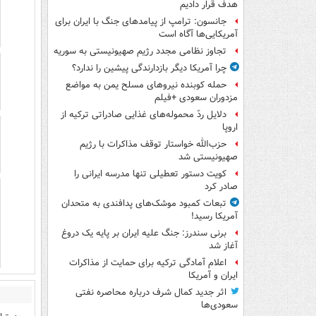
هدف قرار دادیم
جانسون: ترامپ از پیامدهای جنگ با ایران برای
آمریکایی‌ها آگاه است
تجاوز نظامی مجدد رژیم صهیونیستی به سوریه
چرا آمریکا دیگر بازدارندگی پیشین را ندارد؟
حمله کوبنده نیروهای مسلح یمن به مواضع
مزدوران سعودی +فیلم
دلایل ردّ محموله‌های غذایی صادراتی ترکیه از
اروپا
حزب‌الله خواستار توقف مذاکرات با رژیم
صهیونیستی شد
کویت دستور تعطیلی تنها مدرسه ایرانی را
صادر کرد
تبعات کمبود موشک‌های پدافندی به متحدان
آمریکا رسید!
برنی سندرز: جنگ علیه ایران بر پایه یک دروغ
آغاز شد
اعلام آمادگی ترکیه برای حمایت از مذاکرات
ایران و آمریکا
اثر جدید کمال شرف درباره محاصره نفتی
سعودی‌ها