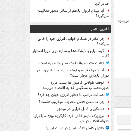
صادر کرد
آیا تینا پاکروان بازهم از ساترا مجوز فعالیت
می‌گیرد؟
 می‌شود
آخرین اخبار
چرا مغز در هنگام خواب، انرژی خود را خالی
می‌کند؟
گرما برای پالایشگاه‌ها و منابع برق اروپا اضطرار
آفرید
ایالات متحده واقعاً یک «ببر کاغذی» است!
آیا مصرف قهوه و نوشیدنی‌های کافئین‌دار در
دوران بارداری مجاز است؟
توقف طولانی کامیون‌ها پشت مرز؛
صورت‌حساب سنگینی که به اقتصاد می‌رسد
حماقت ترامپ با ذخایر انرژی جهان چه کرد؟
چرا تابستان فصل محبوب میکروب‌هاست؟
دستگیری قاتل فراری در نوشهر
نیویورک تایمز فاش کرد: کارگروه ویژه سیا برای
تفرقه افکنی در کوبا
کنترل کامل تنگه هرمز در دست ایران!