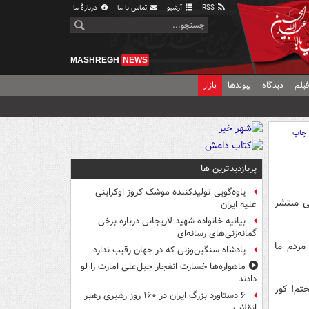
RSS
آرشیو
تماس با ما
دربارهٔ ما
MASHREGH
NEWS
یلم
دیدگاه
پیوندها
بازار
چاپ
پربازدیدترین ها
یاوه‌گویی تولیدکننده موشک کروز اوکراینی
ی منتشر
علیه ایران
بیانیه خانواده شهید لاریجانی درباره برخی
گمانه‌زنی‌های رسانه‌ای
مردم ما
پادشاه سنگین‌وزنی که در جهان رقیب ندارد
ماهواره‌ها خسارت انفجار جبل‌علی امارت را لو
دادند
تم! کور
۶ دستاورد بزرگ ایران در ۱۶۰ روز رهبری رهبر
انقلاب