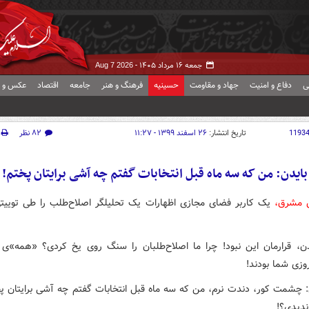
جمعه ۱۶ مرداد ۱۴۰۵ -
Aug 7 2026
ی
دفاع و امنیت
جهاد و مقاومت
حسینیه
فرهنگ و هنر
جامعه
اقتصاد
عکس و ف
1193
تاریخ انتشار:
۲۶ اسفند ۱۳۹۹ - ۱۱:۲۷
۸۲ نظر
بایدن: من که سه ماه قبل انتخابات گفتم چه آشی برایتان پختم!
ش مشرق،
یک کاربر فضای مجازی اظهارات یک تحلیلگر اصلاح‌طلب را طی توییت
دن، قرارمان این نبود! چرا ما اصلاح‌طلبان را سنگ روی یخ کردی؟ «همه»ی 
وزی شما بودند!
: چشمت کور، دندت نرم، من که سه ماه قبل انتخابات گفتم چه آشی برایتان پخ
ندیدی؟!