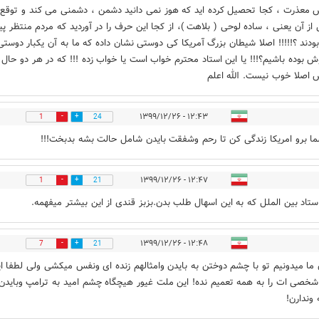
 معذرت ، کجا تحصیل کرده اید که هوز نمی دانید دشمن ، دشمنی می کند و توقع
از آن یعنی ، ساده لوحی ( بلاهت )، از کجا این حرف را در آوردید که مردم منتظر پی
بودند ؟!!!!! اصلا شیطان بزرگ آمریکا کی دوستی نشان داده که ما به آن یکبار دوست
 بوده باشیم؟!!! یا این استاد محترم خواب است یا خواب زده !!! که در هر دو حال 
 اصلا خوب نیست. الله اعلم
۱۲:۴۳ - ۱۳۹۹/۱۲/۲۶
1
24
 برو امریکا زندگی کن تا رحم وشفقت بایدن شامل حالت بشه بدبخت!!!
۱۲:۴۷ - ۱۳۹۹/۱۲/۲۶
1
21
تاد بین الملل که به این اسهال طلب بدن.بزبز قندی از این بیشتر میفهمه.
۱۲:۴۸ - ۱۳۹۹/۱۲/۲۶
7
21
 ما میدونیم تو با چشم دوختن به بایدن وامثالهم زنده ای ونفس میکشی ولی لطفا ا
خصی ات را به همه تعمیم نده! این ملت غیور هیچگاه چشم امید به ترامپ وبایدن و
 وندارن!