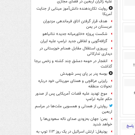
علیه زائران اربعین در فضای مجازی
روایت تکان‌دهنده دانش‌آموز مینابی از جنایت
آمریکا
هدف قرار گرفتن اتاق‌ فرماندهی مزدوران
عربستان در یمن
شکست پروژه «خاورمیانه جدید» نتانیاهو
گزافه‌گویی و لفاظی جدید ترامپ علیه ایران
پیروزی استقلال مقابل همنام خوزستانی در
دیداری تدارکاتی
انفجار در حومه دمشق چند کشته و زخمی برجا
!
گذاشت
بوسه‌ پدر بر پای پسر شهیدش
رایزنی عراقچی و همتای موریتانی خود درباره
تحولات منطقه
موج تهدید علیه قضات آمریکایی پس از صدور
حکم علیه ترامپ
روایتی از همدلی و همسویی ملت‌ها در مراسم
اربعین
یمن: جهان به‌زودی صدای ناله سعودی‌ها را
خواهد شنید
پاسخ
یونیفل: ارتش اسرائیل در یک روز ۱۱۳ توپ به