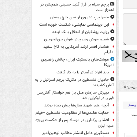
پرچم سیاه بر فراز گنبد حسینی همچنان در
اهتزاز است
ماجرای پیاده روی اربعین حاج رمضان
این دیپلماسی نمایشی، شکست خورده است
روایت پزشکیان از انحلال بانک آینده
شمیم خوش رضوی در هوای بین‌الحرمین
هشدار افسر ارشد آمریکایی به کاخ سفید
+فیلم
موشک‌های بالستیک ایران؛ چالش راهبردی
آمریکا
باید افراد کارآمدتر را به کار گرفت
حامیان فلسطین در مکزیک پرچم اسرائیل را به
آتش کشیدند
بررسی: 0
دبیرکل سازمان ملل باز هم خواستار آتش‌بس
فوری در اوکراین شد
پاسخ
آنچه رهبر شهید سال‌ها پیش دیده بودند
حمایت هلندی‌ها از مظلومیت فلسطین +فیلم
است
افشای برکناری در موساد پس از شکست پروژه
علیه ایران
دستگیری عامل انتشار مطالب توهین‌آمیز