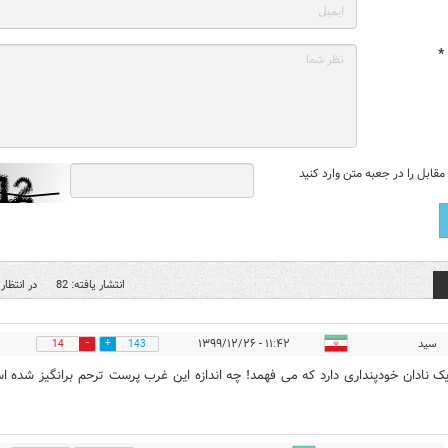
*
قابل را در جعبه متن وارد کنید
انتشار یافته: 82
در انتظار 
سید
۱۱:۴۲ - ۱۳۹۹/۱۲/۲۶
14
143
ک نادان خودپنداری دارد که می فهمد! چه اندازه این غرب پرست ترحم برانگیز شده 