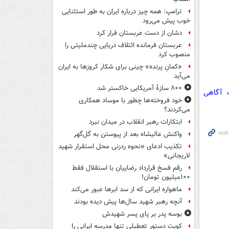
ترامپ: همه چیز درباره ایران به طور استثنایی
خوب پیش می‌رود
دشان از دست عربستان فرار کرد
عربستان فرمانده ائتلاف دریایی چندملیتی را
منصوب کرد
«کمانِ پرنده» چینی برای شکار کروزها به ایران
می‌آید
۸۰۰ سازۀ آمریکایی خاکستر شد
ت آگاهی
خود فروخته‌ها چطور با موساد همکاری
می‌کردند؟
ابتکارات رهبر انقلاب در میدان نبرد
واکنش عالیشاه بعد از پیوستن به گل‌گهر
تکذیب ادعای «نحوه ردزنی محل استقرار شهید
لاریجانی»
رقم فسخ قرارداد رضاییان با استقلال فقط
۱۰۰میلیون تومان!
ماهواره ایرانی که از سد ابرها عبور می‌کند
آنچه رهبر شهید سال‌ها پیش دیده بودند
بوسه‌ پدر بر پای پسر شهیدش
کویت دستور تعطیلی تنها مدرسه ایرانی را