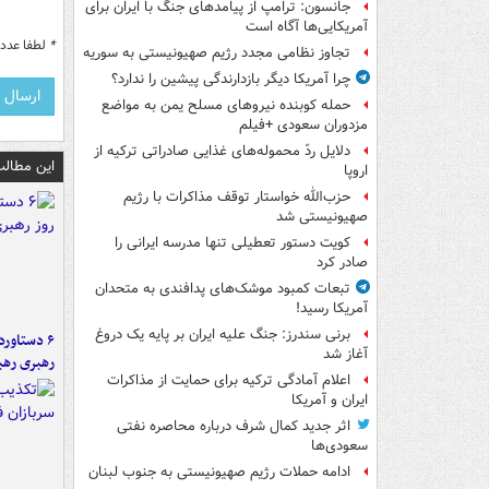
جانسون: ترامپ از پیامدهای جنگ با ایران برای
آمریکایی‌ها آگاه است
*
لطفا عدد م
تجاوز نظامی مجدد رژیم صهیونیستی به سوریه
چرا آمریکا دیگر بازدارندگی پیشین را ندارد؟
حمله کوبنده نیروهای مسلح یمن به مواضع
مزدوران سعودی +فیلم
دلایل ردّ محموله‌های غذایی صادراتی ترکیه از
این مطالب
اروپا
حزب‌الله خواستار توقف مذاکرات با رژیم
صهیونیستی شد
کویت دستور تعطیلی تنها مدرسه ایرانی را
صادر کرد
تبعات کمبود موشک‌های پدافندی به متحدان
آمریکا رسید!
برنی سندرز: جنگ علیه ایران بر پایه یک دروغ
آغاز شد
رهبری رهب
اعلام آمادگی ترکیه برای حمایت از مذاکرات
ایران و آمریکا
اثر جدید کمال شرف درباره محاصره نفتی
سعودی‌ها
ادامه حملات رژیم صهیونیستی به جنوب لبنان