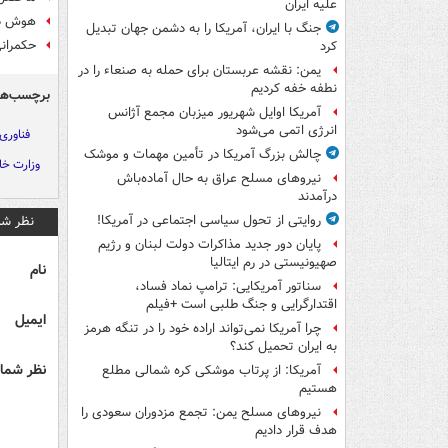
علیه ایران
هوش دیجیتال و ۸ مهارتی
جنگ با ایران، آمریکا را به دشمن جهان تبدیل
حکمرانی
کرد
یمن: نقشه عربستان برای حمله به صنعاء را در
نطفه خفه کردیم
برچسب‌ها
آمریکا اوایل شهریور میزبان مجمع آژانس
انرژی اتمی می‌شود
فناوری
چالش بزرگ آمریکا در تأمین مهمات و موشک
وزارت خا
نیروهای مسلح عراق به حال آماده‌باش
درآمدند
نظر شم
روایتی از تحول سیاسی اجتماعی در آمریکا!
پایان دور جدید مذاکرات دولت لبنان و رژیم
صهیونیستی در رم ایتالیا
نام
سناتور آمریکایی: ترامپ نماد فساد،
اقتدارگرایی و جنگ طلبی است +فیلم
ایمیل
چرا آمریکا نمی‌تواند اراده خود را در تنگه هرمز
به ایران تحمیل کند؟
نظر شما 
آمریکا: از پرتاب موشکی کره شمالی مطلع
هستیم
نیروهای مسلح یمن: تجمع مزدوران سعودی را
هدف قرار دادیم