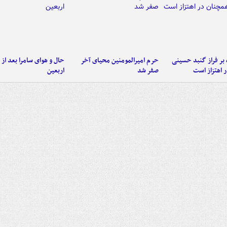
 بر فراز گنبد حسینی
حرم امیرالمومنین محیای آخر
حال و هوای سامرا بعد از ا
 اهتزاز است
صفر شد
اربعین