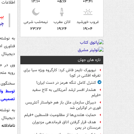
۱۲:۱۰
۰۵:۱۶
۰۳:۴۱
اطلاعات و
بیش
غروب خورشید
اذان مغرب
نیمه‌شب شرعی
چین
۲۳:۲۲
۱۹:۲۴
۱۹:۰۴
به نوشته
فناوری ا
دیجیتال ا
تازه های جهان
وی در صف
نیویورک تایمز فاش کرد: کارگروه ویژه سیا برای
رویه متح
تفرقه افکنی در کوبا
کنترل کامل تنگه هرمز در دست ایران!
سخنگوی و
هشدار افسر ارشد آمریکایی به کاخ سفید
توسط واس
+فیلم
تصمیمی گ
دبیرکل سازمان ملل باز هم خواستار آتش‌بس
فوری در اوکراین شد
به نوشته 
حمایت هلندی‌ها از مظلومیت فلسطین +فیلم
دیجیتال 
هدف قرار گرفتن اتاق‌ فرماندهی مزدوران
ناعادلانه
عربستان در یمن