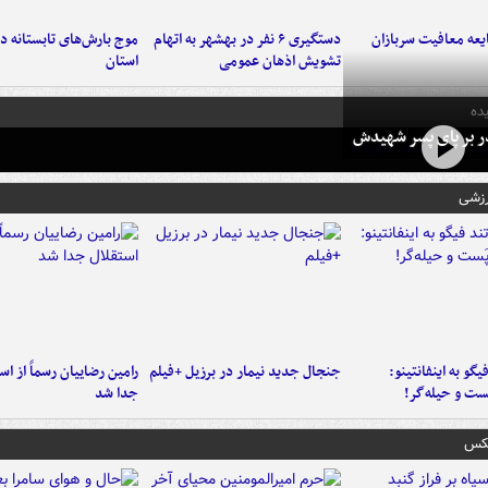
عه معافیت سربازان
دستگیری ۶ نفر در بهشهر به اتهام
تشویش اذهان عمومی
استان
ده
در بر پای پسر شهیدش
رزشی
یگو به اینفانتینو:
جنجال جدید نیمار در برزیل +فیلم
رامین رضاییان رسماً از اس
ست‌ و حیله‌گر!
جدا شد
عکس