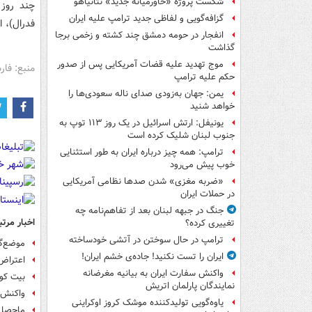
شکست پروژه «خاورمیانه جدید» نتانیاهو
چند روز 
گزافه‌گویی و لفاظی جدید ترامپ علیه ایران
فدرال)، این شرکت ۳۷۳ حسابر کاربری مرتب
انفجار در حومه دمشق چند کشته و زخمی برجا
گذاشت
موج تهدید علیه قضات آمریکایی پس از صدور
منبع: فا
حکم علیه ترامپ
یمن: جهان به‌زودی صدای ناله سعودی‌ها را
خواهد شنید
یونیفل: ارتش اسرائیل در یک روز ۱۱۳ توپ به
جنوب لبنان شلیک کرده است
ترامپ: همه چیز درباره ایران به طور استثنایی
خوب پیش می‌رود
«ضربه مغزی» شدن صدها نظامی آمریکایی
در حملات ایران
جنگ در جبهه لبنان بعد از تفاهم‌نامه چه
اخبار مرتب
تغییری کرده؟
ترامپ در حال سوختن در آتشی خودساخته
موضع‌گ
ایران را تست نکنید! جاده‌ی خشم ایران!
اعتراض 
واکنش سفارت ایران به بیانیه مغرضانه
بیت کوی
نمایندگان پارلمان اتریش
واکنش 
یاوه‌گویی تولیدکننده موشک کروز اوکراینی
ماحصل 