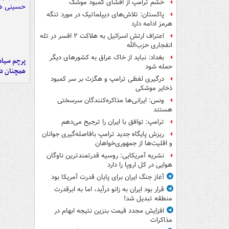
خشم ترامپ از افشای کمبود موشک
پاکستان: تلاش‌های دیپلماتیک در مورد تنگه
هرمز ادامه دارد
اعتراف ارتش اسرائیل به هلاکت ۲ افسر در تله
انفجاری حزب‌الله
بغداد: نباید از خاک عراق به کشورهای دیگر
پرچم سیاه
حمله شود
همچنان در
درگیری لفظی ترامپ و هگزث بر سر کمبود
ذخایر موشکی
ونس: ایرانی‌ها مذاکره‌کنندگان سرسختی
هستند
ترامپ: توافق با ایران را ترجیح می‌دهم
ریزش پایگاه جدید ترامپ بافاصله‌گیری جوانان
و اقلیت‌ها از جمهوری‌خواهان
نشریه آمریکایی: روسیه قدرتمندترین ناوگان
هوایی در کل اروپا را دارد
آغاز جنگ ایران برای پایان قدرت آمریکا بود
قرار بود ایران به زانو درآید، اما به ابرقدرت
منطقه تبدیل شد!
افزایش مجدد قیمت بنزین نتیجه ابهام در
مذاکرات