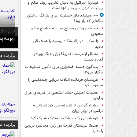
فیدان: اسرائیل به دنبال تخریب روند صلح و
بی‌ثبات کردن سوریه و غزه است
تکذیب شای
۱۰۰ میلیارد دلار خسارت، برای باز نگه داشتن
فراری
تنگه‌ای که باز بود!
حمله نیروهای مسلح یمن به مواضع مزدوران
فیلم برگزی
سعودی
بوسه‌ پ
زلنسکی: دو پالایشگاه روسیه را هدف قرار
دادیم
نشنال اینترست: آمریکا برای جنگ پهپادی
برگزیده و
آماده نیست
پنتاگون جلسه اضطراری برای تأمین تسلیحات
برگزار می‌کند
عربستان فرمانده ائتلاف دریایی چندملیتی را
منصوب کرد
عملیات امنیتی حشد الشعبی در مرزهای عراق
و اردن
حمله تند ف
روایت گاردین از «دیپلماسی کودکستانی»
دروغگو، پَ
ترامپ در برابر ایران
کره شمالی یک موشک بالستیک شلیک کرد
برگزیده 
صنعا: عربستان قدرت دور زدن محاصره دریایی
را ندارد