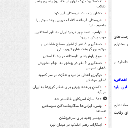
۶ دستاورد بزرگ ایران در ۱۶۰ روز رهبری رهبر
انقلاب
دشان از دست عربستان فرار کرد
عربستان فرمانده ائتلاف دریایی چندملیتی را
منصوب کرد
ترامپ: همه چیز درباره ایران به طور استثنایی
رصت‌های
خوب پیش می‌رود
 محتوای
دستگیری ۸ نفر از اشرار مسلح شاخص و
مرتبطین گروهک های تروریستی
موج بارش‌های تابستانه در راه ۱۱ استان
ندارد و
دستگیری ۶ نفر در بهشهر به اتهام تشویش
اذهان عمومی
درگیری لفظی ترامپ و هگزث بر سر کمبود
 اغماض،
ذخایر موشکی
ین باره
«کمانِ پرنده» چینی برای شکار کروزها به ایران
می‌آید
۸۰۰ سازۀ آمریکایی خاکستر شد
سانه‌های
ونس: ایرانی‌ها مذاکره‌کنندگان سرسختی
هستند
ی رقابت
دردسر جدید برای سرخپوشان
ابتکارات رهبر انقلاب در میدان نبرد