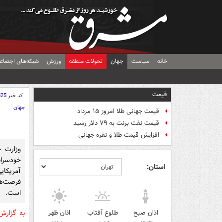
خانه
سیاست
جهان
تحولات منطقه
ورزش
شبکه‌های اجتماع
قیمت
کد خبر
525
جهان
قیمت جهانی طلا امروز ۱۵ مرداد
قیمت نفت برنت به ۷۹ دلار رسید
افزایش قیمت طلا و نقره جهانی
وزارت خ
خودسران
استان:
آمریکا
فرصت‌ها
است.
اذان صبح
طلوع آفتاب
اذان ظهر
به گزار