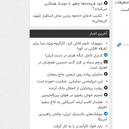
تحقیقات
خود فروخته‌ها چطور با موساد همکاری
می‌کردند؟
تکذیب ادعای «نحوه ردزنی محل استقرار شهید
لاریجانی»
آخرین اخبار
نیویورک تایمز فاش کرد: کارگروه ویژه سیا برای
تفرقه افکنی در کوبا
کنترل کامل تنگه هرمز در دست ایران!
پرچم سیاه بر فراز گنبد حسینی همچنان در
اهتزاز است
ماجرای پیاده روی اربعین حاج رمضان
این دیپلماسی نمایشی، شکست خورده است
روایت پزشکیان از انحلال بانک آینده
شمیم خوش رضوی در هوای بین‌الحرمین
هشدار افسر ارشد آمریکایی به کاخ سفید
+فیلم
موشک‌های بالستیک ایران؛ چالش راهبردی
آمریکا
باید افراد کارآمدتر را به کار گرفت