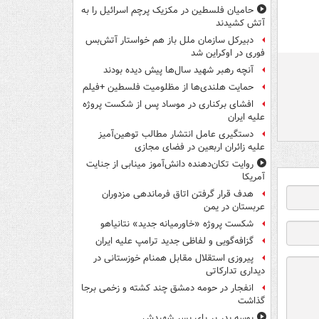
حامیان فلسطین در مکزیک پرچم اسرائیل را به
آتش کشیدند
دبیرکل سازمان ملل باز هم خواستار آتش‌بس
فوری در اوکراین شد
آنچه رهبر شهید سال‌ها پیش دیده بودند
حمایت هلندی‌ها از مظلومیت فلسطین +فیلم
افشای برکناری در موساد پس از شکست پروژه
علیه ایران
دستگیری عامل انتشار مطالب توهین‌آمیز
علیه زائران اربعین در فضای مجازی
روایت تکان‌دهنده دانش‌آموز مینابی از جنایت
آمریکا
هدف قرار گرفتن اتاق‌ فرماندهی مزدوران
عربستان در یمن
شکست پروژه «خاورمیانه جدید» نتانیاهو
گزافه‌گویی و لفاظی جدید ترامپ علیه ایران
پیروزی استقلال مقابل همنام خوزستانی در
دیداری تدارکاتی
انفجار در حومه دمشق چند کشته و زخمی برجا
گذاشت
بوسه‌ پدر بر پای پسر شهیدش