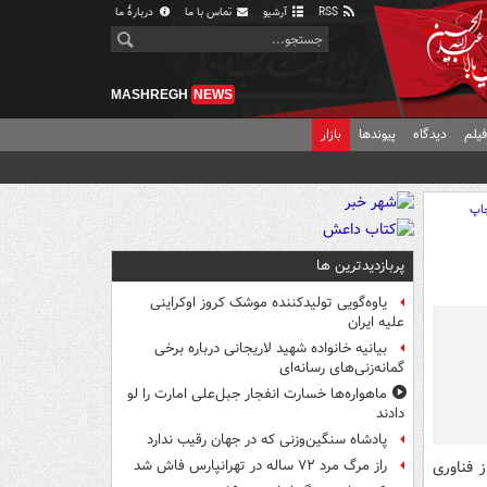
RSS
آرشیو
تماس با ما
دربارهٔ ما
MASHREGH
NEWS
یلم
دیدگاه
پیوندها
بازار
اپ
پربازدیدترین ها
یاوه‌گویی تولیدکننده موشک کروز اوکراینی
علیه ایران
بیانیه خانواده شهید لاریجانی درباره برخی
گمانه‌زنی‌های رسانه‌ای
ماهواره‌ها خسارت انفجار جبل‌علی امارت را لو
دادند
پادشاه سنگین‌وزنی که در جهان رقیب ندارد
ز فناوری
راز مرگ مرد ۷۲ ساله در تهرانپارس فاش شد