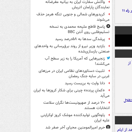
واکنش سفارت ایران به بیانیه مغرضانه
نمایندگان پارلمان اتریش
موج بارش‌های تابستانه در راه ۱۱
کریدورهای شمالی و جنوبی تنگه هرمز حذف
می‌شوند
پاسخ قاطع ملیحه محمدی به نسخه
تسلیم‌طلبی روی آنتن BBC
پرشدگی سدها به ۵۸درصد رسید
بازدید وزیر نیرو از روند برق‌رسانی به واحدهای
صنعتی بازسازی‌شده
زنجیرهایی که آمریکا را به زیر سطح آب
می‌کشند!
تثبیت دستاوردهای نظامی ایران در مرزهای
غربی در سایه جنگ رمضان
دانا وایت به بن‌بست رسید
«کمانِ پرنده» چینی برای شکار کروزها به ایران
می‌آید
تقلال
۷۰ درصد از صهیونیست‌ها نگران سلامت
انتخابات هستند
یاوه‌گویی تولیدکننده موشک کروز اوکراینی
علیه ایران
حرم امیرالمومنین محیای آخر صفر شد