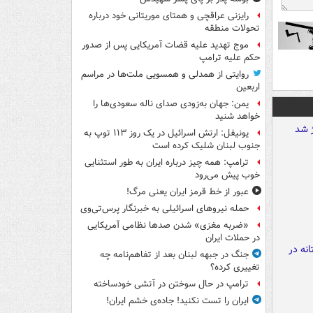
رایزنی عراقچی و همتای موریتانی خود درباره
تحولات منطقه
موج تهدید علیه قضات آمریکایی پس از صدور
حکم علیه ترامپ
روایتی از همدلی و همسویی ملت‌ها در مراسم
اربعین
یمن: جهان به‌زودی صدای ناله سعودی‌ها را
خواهد شنید
یونیفل: ارتش اسرائیل در یک روز ۱۱۳ توپ به
جنوب لبنان شلیک کرده است
ترامپ: همه چیز درباره ایران به طور استثنایی
خوب پیش می‌رود
عبور از خط قرمز ایران یعنی مرگ!
حمله نیروهای اسرائیلی به خبرنگار پرس‌تی‌وی
«ضربه مغزی» شدن صدها نظامی آمریکایی
در حملات ایران
جنگ در جبهه لبنان بعد از تفاهم‌نامه چه
تغییری کرده؟
ترامپ در حال سوختن در آتشی خودساخته
ایران را تست نکنید! جاده‌ی خشم ایران!