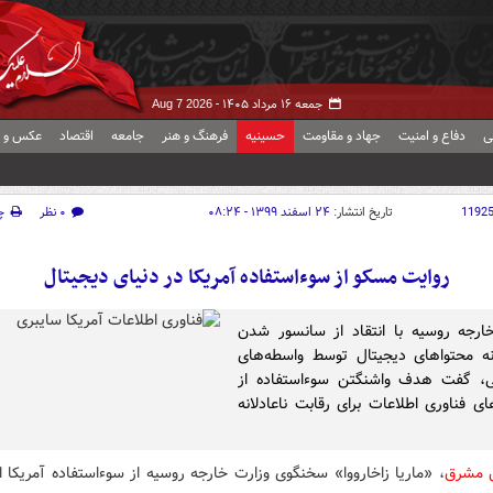
جمعه ۱۶ مرداد ۱۴۰۵ -
Aug 7 2026
ی
دفاع و امنیت
جهاد و مقاومت
حسینیه
فرهنگ و هنر
جامعه
اقتصاد
عکس و ف
1192
تاریخ انتشار:
۲۴ اسفند ۱۳۹۹ - ۰۸:۲۴
۰ نظر
چ
روایت مسکو از سوءاستفاده آمریکا در دنیای دیجیتال
ارجه روسیه با انتقاد از سانسور شدن
ه محتواهای دیجیتال توسط واسطه‌های
یی، گفت هدف واشنگتن سوءاستفاده از
ی فناوری اطلاعات برای رقابت ناعادلانه
ش مشرق
، «ماریا زاخارووا» سخنگوی وزارت خارجه روسیه از سوءاستفاده آمریکا ا