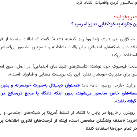
 سانسور کردن واقعیات انتقاد کرد.
تر بخوانید:
 چگونه به خودکفایی فناورانه رسید؟
 خبرگزاری «رویترز»، زاخارووا روز گذشته (شنبه) گفت که ایالات متحده از ف
طلاعات و شبکه‌های اجتماعی برای رقابت ناعادلانه و همچنین سانسور بی‌اغماض
ستفاده می‌کند.
حه فیسبوک خود نوشت: «[بسترهای شبکه‌های اجتماعی] در اصل، هیچ استا
دی برای مدیریت خودشان ندارد. این یک بن‌بست معنایی و فناورانه است».
زارت خارجه روسیه ادامه داد:
«محتوای دیجیتال به‌صورت خودسرانه و بدون
طه‌های خاص سانسور می‌شوند، بدون اینکه دادگاه یا مرجع ذی‌صلاح در ا
رفته باشد
».
رویترز، زاخارووا در پایان با انتقاد از تسلط آمریکا بر شبکه‌های اجتماعی و ر
افزود:
«هدف واشگنتن مشخص است، اینکه از فرصت‌های فناوری اطلاعات برا
 در تمام حوزه‌ها استفاده کند».