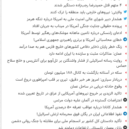
۴ متهم قتل حمیدرضا رجب‌زاده دستگیر شدند
ولایتی: نیروهای خارجی باید منطقه را ترک کنند
هشدار دبیر شورای عالی امنیت ملی به امریکا درباره تنگه هرمز
پرونده حقوقی جنایت جنگی آمریکا در میناب به جریان افتاد
ادعای زلنسکی درباره تامین ماهانه موشک‌های رهگیر توسط آمریکا
خطای محاسباتی آمریکا و برتری راهبردی جمهوری اسلامی!
زنگ خطر پایان ذخایر دفاعی کشورهای خلیج فارس هم به صدا درآمد
عمان: مذاکرات مثبت و سازنده با ایران ادامه دارد
روایت رسانه اسرائیلی از فشار واشنگتن بر تل‌آویو برای آتش‌بس و خلع سلاح
حماس
سکه در آستانه بازگشت به کانال ۱۸۸ میلیون تومان
دریادار سیاری: امروز هر خبر دقیق، تیری بر قلب امپراطوری دروغ است
وقوع حادثه دریایی در ساحل عمان
تاکید الزیدی بر خروج نیروهای آمریکایی از عراق در تاریخ تعیین شده
اعتراضات گسترده در آلمان علیه دولت مرتس
هشدار کانادا درباره عواقب تعرفه ۵۰ درصدی آمریکا
نفوذ اطلاعاتی ایران در یگان فوق محرمانه ارتش اسرائیل!
تأکید دادستان کل کشور بر انسجام ملی برای مقابله با جنگ روانی دشمن
باران مهمان تابستانی ارتفاعات دماوند شد