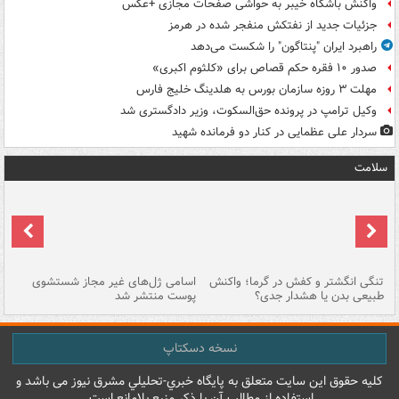
واکنش باشگاه خیبر به حواشی صفحات مجازی +عکس
جزئیات جدید از نفتکش منفجر شده در هرمز
راهبرد ایران "پنتاگون" را شکست می‌دهد
صدور ۱۰ فقره حکم قصاص برای «کلثوم اکبری»
مهلت ۳ روزه سازمان بورس به هلدینگ خلیج فارس
وکیل ترامپ در پرونده حق‌السکوت، وزیر دادگستری شد
سردار علی عظمایی در کنار دو فرمانده شهید
سلامت
تنگی انگشتر و کفش در گرما؛ واکنش
اسامی ژل‌های غیر مجاز شستشوی
مر
طبیعی بدن یا هشدار جدی؟
پوست منتشر شد
نسخه دسکتاپ
کليه حقوق اين سايت متعلق به پایگاه خبري-تحليلي مشرق نيوز می باشد و
استفاده از مطالب آن با ذکر منبع بلامانع است.