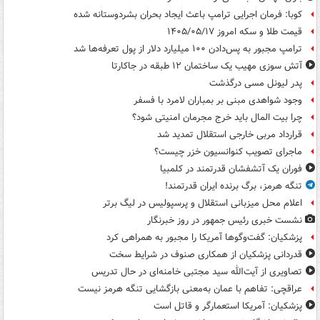
کوبا: فرمان اجرایی ترامپ باعث ایجاد بحران بشردوستانه شده
قیمت طلا و سکه امروز ۱۴۰۵/۰۵/۱۷
ترامپ مجبور به پس‌دادن ۱۰۰ میلیارد دلار از پول تعرفه‌ها شد
آتش سوزی مهیب یک ساختمان ۱۲ طبقه در جاکارتا
پدر لیونل مسی درگذشت
وجود شواهدی مبنی بر بمباران لامرد با فسفر
چرا بیت المال باید خرج مجرمان امنیتی شود؟
قرارداد مربی خارجی استقلال تمدید شد
ماجرای تصویب کنوانسیون خزر چیست؟
فوران یک آتشفشان قدرتمند در کلمبیا
تنگه هرمز، برگ برنده ایران قدرتمند!
اعلام محل میزبانی استقلال و پرسپولیس در لیگ برتر
نشست خبری رئیس جمهور در روز خبرنگار
پزشکیان: گفت‌وگوها آمریکا را مجبور به همراهی کرد
قدردانی پزشکیان از همکاری صنوف در شرایط سخت
تصاویری از آیت‌الله سید مجتبی خامنه‌ای در حال تدریس
عراقچی: تفاهم با عمان به‌معنی بازگشایی تنگه هرمز نیست
پزشکیان: آمریکا استعمارگر و قاتل است