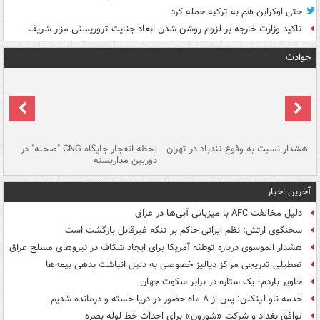
حتی اوکراین هم به ترکیه حمله کرد
تاکید وزارت خارجه بر لزوم روشن شدن ابعاد جنایت تروریستی مزار شریف
حوادث
ای
هشدار نسبت به وفوع تندباد در تهران
لحظه انفجار جایگاه CNG "صحنه" در
دس
دوربین مداربسته
ات
آخرین اخبار
دلیل مخالفت AFC با میزبانی آبی‌ها در عراق
سخنگوی ارتش: نظم ایرانی حاکم بر تنگه غیرقابل بازگشت است
هشدار الموسوی درباره توطئه آمریکا برای ایجاد شکاف در نیروهای مسلح عراق
تعطیلی تدریجی مراکز دیالیز خصوصی به دلیل انباشت بدهی بیمه‌ها
خاویر باردم؛ یک ستاره در برابر سکوت جهان
خدمه ناو لینکلن: پس از ۸ ماه حضور در دریا خسته و درمانده‌ شدیم
توافق بغداد و شرکت «شورون» برای احداث خط لوله بصره