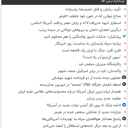
پربازدیدترین ها
تأیید ربایش و قتل حمیدرضا رجب‌زاده
مداح جوانی که در خون خود غلطید +فیلم
استقرار انبوه «دی‌اف‑۱۷» و پایان عصر پدافند آمریکا +عکس
درگیری اعضای داعش و نیروهای جولانی در سیده زینب
پزشکیان: جنایات امروز واشنگتن را هم محکوم کنید
بیانیه سپاه پاسداران به مناسبت روز خبرنگار
فارن افرز: جنگ با ایران یک فاجعه است
"سوپر ال‌نینو"در راه است؟
پالایشگاه سیزران منفجر شد
پاکستان: باید در برابر اسرائیل متحد شویم
تصاویر دیده‌ نشده از دو فرمانده شهید موشکی
لحظه انفجار جایگاه CNG "صحنه" در دوربین مداربسته
هشدار ارشدترین ژنرال آمریکا درباره محدودیت‌های نظامی علیه ایران
مقصد جدید پسر زیدان
ادامه جنگ تا روی کار آمدن دولت جدید در آمریکا!
جزئیات جدید از نفتکش منفجر شده در هرمز
پاسخ معنادار هوافضای سپاه به تهدیدات آمریکایی‌ها
از این به بعد دیگر نامه‌های استقلال را امضا نمی‌کنم