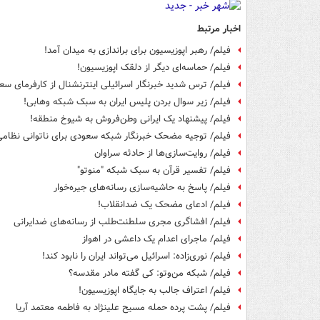
اخبار مرتبط
فیلم/ رهبر اپوزیسیون برای براندازی به میدان آمد!
فیلم/ حماسه‌ای دیگر از دلقک اپوزیسیون!
فیلم/ ترس شدید خبرنگار اسرائیلی اینترنشنال از کارفرمای سع
فیلم/ زیر سوال بردن پلیس ایران به سبک شبکه وهابی!
فیلم/ پیشنهاد یک ایرانی وطن‌فروش به شیوخ منطقه!
فیلم/ توجیه مضحک خبرنگار شبکه سعودی برای ناتوانی نظامی
فیلم/ روایت‌سازی‌ها از حادثه سراوان
فیلم/ تفسیر قرآن به سبک شبکه "منوتو"
فیلم/ پاسخ به حاشیه‌سازی رسانه‌های جیره‌خوار
فیلم/ ادعای مضحک یک ضدانقلاب!
فیلم/ افشاگری‌ مجری سلطنت‌طلب از رسانه‌های ضدایرانی
فیلم/ ماجرای اعدام یک داعشی در اهواز
فیلم/ نوری‌زاده: اسرائیل می‌تواند ایران را نابود کند!
فیلم/ شبکه من‌وتو: کی گفته مادر مقدسه؟
فیلم/ اعتراف جالب به جایگاه اپوزیسیون!
فیلم/ پشت پرده حمله مسیح علینژاد به فاطمه معتمد آریا