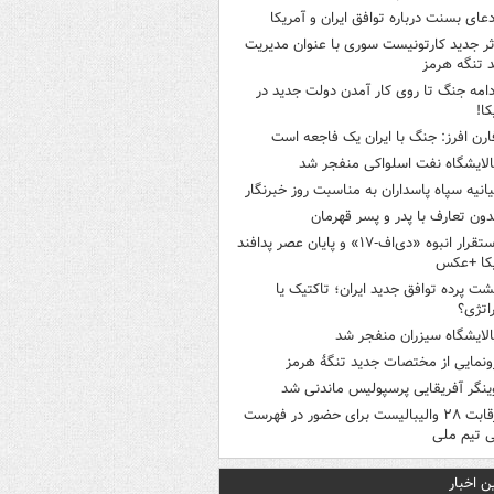
دعای بسنت درباره توافق ایران و آمریکا
ثر جدید کارتونیست سوری با عنوان مدیریت
 تنگه هرمز
دامه جنگ تا روی کار آمدن دولت جدید در
کا!
ارن افرز: جنگ با ایران یک فاجعه است
الایشگاه نفت اسلواکی منفجر شد
یانیه سپاه پاسداران به مناسبت روز خبرنگار
دون تعارف با پدر و پسر قهرمان
استقرار انبوه «دی‌اف‑۱۷» و پایان عصر پدافند
یکا +عکس
شت پرده توافق جدید ایران؛ تاکتیک یا
اتژی؟
الایشگاه سیزران منفجر شد
ونمایی از مختصات جدید تنگۀ هرمز
ینگر آفریقایی پرسپولیس ماندنی شد
رقابت ۲۸ والیبالیست برای حضور در فهرست
ی تیم ملی
ن اخبار