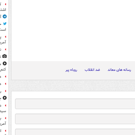
ک
اشتب
آ
خ
است
پ
آمری
ن
ت
م
کنم
رسانه های معاند
ضد انقلاب
روباه پیر
ه
ه
ر
ج
د
سیده
ب
آمریک