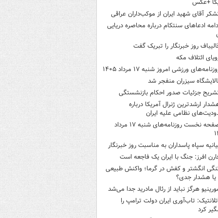
یکا +عکس
شکر آقای شهید ایران از موکب‌داران عراقی
دامه ادعاهای سنتکام درباره محاصره دریایی
الیباف روز خبرنگار را تبریک گفت
ویای ائتلاف مکه
وزنامه‌های ورزشی امروز ‌شنبه ۱۷ مرداد ۱۴۰۵
الایشگاه سیزران منفجر شد
شریح جزئیات صدور احکام بازنشستگی
شدار ارشدترین ژنرال آمریکا درباره
دیت‌های نظامی علیه ایران
صفحه نخست روزنامه‌های شنبه ۱۷ مرداد
۱
یانیه سپاه پاسداران به مناسبت روز خبرنگار
ارن افرز: جنگ با ایران یک فاجعه است
نگی انگشتر و کفش در گرما؛ واکنش طبیعی
یا هشدار جدی؟
ورینیو هرگز نباید از رئال مادرید جدا می‌شد
تلانتیک: تاب‌آوری ایران دولت ترامپ را
گیر کرد