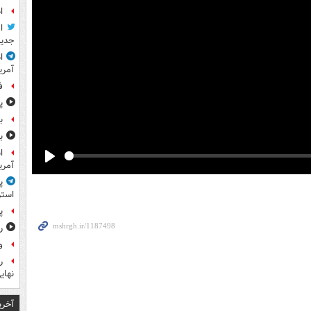
ا
ا
جدید
ا
آمری
ف
پ
ب
ب
آمر
Play
پ
استر
پ
ر
و
نهای
آخری