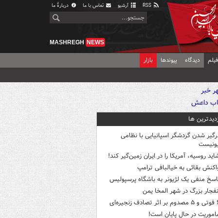
RSS
آرشیو
تماس با ما
دربارهٔ ما
MASHREGH
NEWS
یلم
دیدگاه
پیوندها
بازار
زدیدترین ها
رگیر شدن گردشگر اسپانیایی با نظامی
ونیست
اید روسیه، آمریکا را در ایران زمین‌گیر کند!
اکنش بقائی به خیالبافی ترامپ
اسخ منفی یک لژیونر به باشگاه پرسپولیس
نفجار بزرگ در شهر المخا یمن
ثر تصادف زنجیره‌ای
اموریت در حال پایان است!