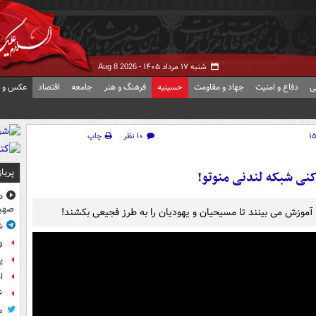
شنبه ۱۷ مرداد ۱۴۰۵ -
Aug 8 2026
ی
دفاع و امنیت
جهاد و مقاومت
حسینیه
فرهنگ و هنر
جامعه
اقتصاد
عکس و ف
۱۰ نظر
چاپ
پربا
کنی شبکه لندنی منوتو!
د
صهی
ن آموزش می بینند تا مسیحیان و یهودیان را به طرز فجیعی بکشند!
ش
و
پ
ا
۶ فوتی و ۵ مصدوم بر ا
م