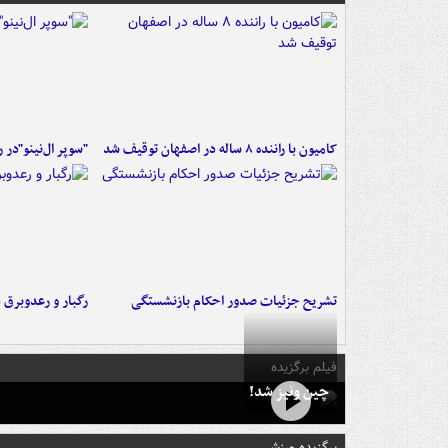
کامیون با راننده ۸ ساله در اصفهان توقیف شد
"سوپر ال‌نینو"در 
تشریح جزئیات صدور احکام بازنشستگی
رگبار و رعدوبرق 
فیلم برگزیده
چین ونیز شد!
برگزیده ورزشی