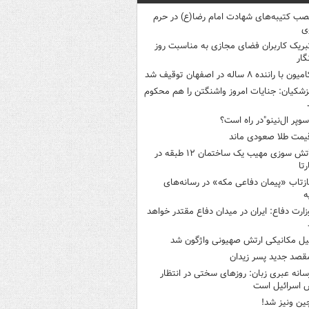
صب کتیبه‌های شهادت امام رضا(ع) در حرم
ی
بریک کاربران فضای مجازی به مناسبت روز
گار
میون با راننده ۸ ساله در اصفهان توقیف شد
زشکیان: جنایات امروز واشنگتن را هم محکوم
سوپر ال‌نینو"در راه است؟
یمت طلا صعودی ماند
آتش سوزی مهیب یک ساختمان ۱۲ طبقه در
رتا
ازتاب «پیمان دفاعی مکه» در رسانه‌های
ه
زارت دفاع: ایران در میدان دفاع مقتدر خواهد
یل مکانیکی ارتش صهیونی واژگون شد
قصد جدید پسر زیدان
سانه عبری زبان: روزهای سختی در انتظار
 اسرائیل است
ین ونیز شد!