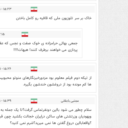
۱۵:۲۳ - ۱۳۹۹/۱۲/۱۱
خاک بر سر تلوزیون ملی که قافیه رو کامل باختن
- ۱۳۹۹/۱۲/۱۱
جمعی بهائی حرامزاده ی خوک صفت و نجس که عقده 
پردازی می خواهند برطرف کنند! هیهات!!!!
۱۵:۲۶ - ۱۳۹۹/۱۲/۱۱
از تیکه دوم فیلم معلوم بود مزدورخبرنگارهای منوتو محبو
ها کم مونده بود از دروغشون خندشون بگیره.
مجتبی باجلانی
۱۵:۳۹ - ۱۳۹۹/۱۲/۱۱
سلام چطور می شود بااین دونفرتماس گرفت؟تا یک جمله به آ
ویهودیان وزرتشتی های ساکن درایران خجالت بکشید چون قب
؟واقعابااین دروغ گفتن ها نمی میرید؟شرم نمی کنید؟