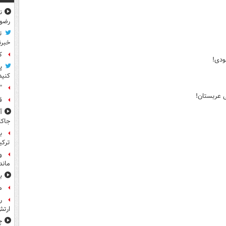
ن
رضو
ت
خبرن
کا
ودی!
پ
کنید
"
 عربستان!
ق
جاکا
ب
ترکی
و
ماند
ب
م
ر
ارتش
چ