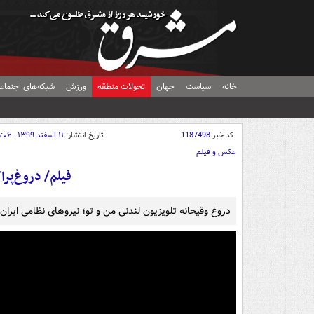
خانه
سیاست
جهان
تحولات منطقه
ورزش
شبکه‌های اجتماع
کد خبر
1187498
تاریخ انتشار:
۱۱ اسفند ۱۳۹۹ - ۱۵:۰۶
عکس و فیلم
فیلم/ دروغ‌پرا
دروغ وقیحانه تلویزیون لندنی من و تو؛ نیروهای نظامی ایرا