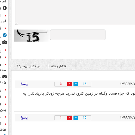
آمر
ت
ا
ایران
ق
ر
ر
پ
ت
ه
انتشار یافته: 10
در انتظار بررسی: 7
محدو
۴۰۵
پاسخ
3
13
ب
که جزء فساد وگناه در زمین کاری ندارید هرچه زودتر بااربابانتان به
ف
ت
بدن 
م
پاسخ
1
10
آ
غافل