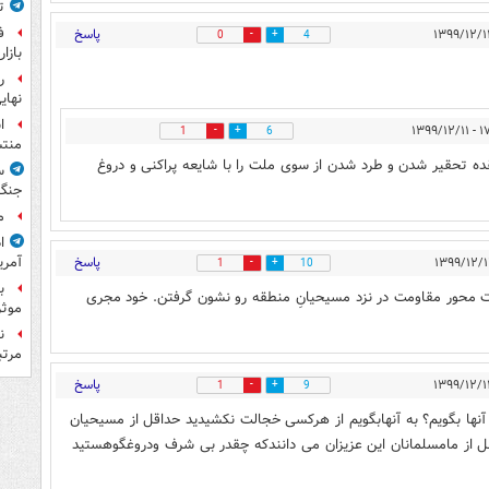
ت
ف
پاسخ
0
4
بازا
نهای
ا
۱۷:۱۵ 
1
6
منت
تحقیر شدن و طرد شدن از سوی ملت را با شایعه پراکنی و دروغ
س
جنگ
م
ا
آمری
پاسخ
1
10
ب
بیت محور مقاومت در نزد مسیحیانِ منطقه رو نشون گرفتن. خود مجری
موثر
ن
مرتب
پاسخ
1
9
نها بگویم؟ به آنهابگویم از هرکسی خجالت نکشیدید حداقل از مسیحیان
ل از مامسلمانان این عزیزان می دانندکه چقدر بی شرف ودروغگوهستید