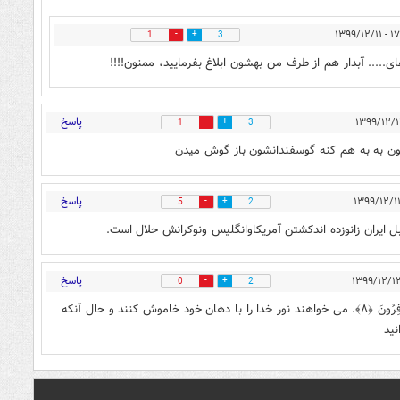
۱۷:۴۷ 
1
3
.... آبدار هم از طرف من بهشون ابلاغ بفرمایید، ممنون!!!!
پاسخ
1
3
ون به به هم کنه گوسفندانشون باز گوش میدن
پاسخ
5
2
ل ایران زانوزده اندکشتن آمریکاوانگلیس ونوکرانش حلال است.
پاسخ
0
2
يُرِيدُونَ لِيُطْفِئُوا نُورَ اللَّهِ بِأَفْوَاهِهِمْ وَاللَّهُ مُتِمُّ نُورِهِ وَلَوْ كَرِهَ الْكَافِرُونَ ﴿۸﴾. مى‏ خواهند نور خدا را با دهان خود خاموش كنند و حال آنكه
نید