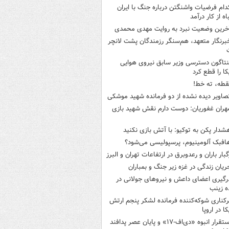
دام فرضیات واشنگتن درباره جنگ با ایران
اه از کار درآمد
خرین وضعیت نبرد به روایت مهدی محمدی
برنگار متعهد، هم‌سنگر رزمندگان پشت لانچر
نتاگون دسترسی وزیر سابق نیروی هوایی
کا را قطع کرد
قطه، ته خط!
صاویر دیده‌ نشده از دو فرمانده شهید موشکی
هران غفوریان: دوست دارم نقش شهید بازی
شدار پکن به توکیو: با آتش بازی نکنید
افبک آلومینیوم، پرسپولیسی می‌شود؟
گبار باران و رعدوبرق در ارتفاعات تهران و البرز
ریان زندگی در غزه زیر جنگ و بمباران
رگیری اعضای داعش و نیروهای جولانی در
 زینب
رکناری شوکه‌کننده فرمانده لشکر پنجم ارتش
ا در اروپا
استقرار انبوه «دی‌اف‑۱۷» و پایان عصر پدافند