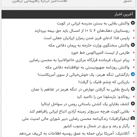
کشور
اهانت‌آمیز درباره راهپیمایی اربعین
گر
آخرین اخبار
واکنش بقایی به بستن مدرسه ایرانی در کویت
روستاییان دهک‌های ۶ تا ۱۰ از امسال باید حق بیمه بپردازند
پلیس فتا: ادعای فریز شدن رمزارز ایرانیان جعلی است
واکنش سخنگوی وزارت خارجه به پیمان دفاعی مکه
طارمی از لیست المپیاکوس خط خورد
پیام تبریک فرمانده قرارگاه مرکزی خاتم‌الانبیا به محسن رضایی
واکنش روزنامه صهیونیستی به توافقنامه دفاعی مکه
بازگشایی تنگه هرمز، یک خوش‌خیالی از سوی آمریکاست!
بازیکنی که چشم فلیک را گرفت!
پاسخ بقایی به گرفتن عوارض در تنگه هرمز در تفاهم با عمان
رونالدو: بارسلونا من را ناامید کرد
کشف بقایای یک کشتی باستانی رومی در سواحل ایتالیا
بقایی:کویت هرچه سریع‌تر زمینه آزادی اتباع ایرانی رافراهم کند
اینفوگرافیک/ زندگینامه محسن رضایی دبیر شورای عالی امنیت‌ ملی
رگبار و رعد و برق در شمال و جنوب کشور
آتلانتیک: آمریکا برای حمله به عمق روسیه اطلاعات به کی‌یف می‌دهد