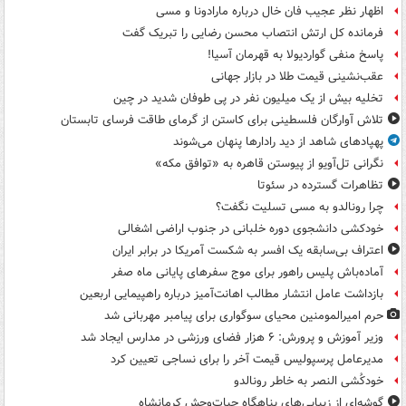
اظهار نظر عجیب فان خال درباره مارادونا و مسی
فرمانده کل ارتش انتصاب محسن رضایی را تبریک گفت
پاسخ منفی گواردیولا به قهرمان آسیا!
عقب‌نشینی قیمت طلا در بازار جهانی
تخلیه بیش از یک میلیون نفر در پی طوفان شدید در چین
تلاش آوارگان فلسطینی برای کاستن از گرمای طاقت فرسای تابستان
پهپادهای شاهد از دید رادارها پنهان می‌شوند
نگرانی تل‌آویو از پیوستن قاهره به «توافق مکه»
تظاهرات گسترده در سئوتا
چرا رونالدو به مسی تسلیت نگفت؟
خودکشی دانشجوی دوره خلبانی در جنوب اراضی اشغالی
اعتراف بی‌سابقه یک افسر به شکست آمریکا در برابر ایران
آماده‌باش پلیس راهور برای موج سفرهای پایانی ماه صفر
بازداشت عامل انتشار مطالب اهانت‌آمیز درباره راهپیمایی اربعین
حرم امیرالمومنین محیای سوگواری برای پیامبر مهربانی شد
وزیر آموزش و پرورش: ۶ هزار فضای ورزشی در مدارس ایجاد شد
مدیرعامل پرسپولیس قیمت آخر را برای نساجی تعیین کرد
خودکُشی النصر به خاطر رونالدو
گوشه‌ای از زیبایی‌های پناهگاه‌ حیات‌وحش کرمانشاه