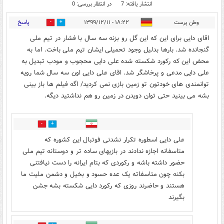
انتشار یافته: 7
در انتظار بررسی: 0
پاسخ
وطن پرست
۱۸:۲۲ - ۱۳۹۹/۱۲/۱۱
4
1
اقای دایی برای این که این گل رو بزنه سه سال با فشار در تیم ملی
گنجانده شد. بارها بدلیل وجود تحمیلی ایشان تیم ملی باخت. اما به
محض این که رکورد شکسته شده علی دایی محجوب و مودب تبدیل به
علی دایی مدعی و پرخاشگر شد. اقای علی دایی اون سه سال شما رویه
توانمندی های خودتون تو زمین بازی نمی کردید/ اگه فیلم ها باز بینی
بشه می بینید حتی توان دویدن در زمین رو هم نداشتید دیگه.
0
2
علی دایی اسطوره تکرار نشدنی فوتبال این کشوره که
متاسفانه اجازه ندادند در بازیهای ساده تر و دوستانه تیم ملی
حضور داشته باشه و رکوردی که بتام ایرانه را دست نیافتنی
بکنه چون متاسفاته یک عده حسود و بخیل و دشمن ملیت ما
هستند و حاضرند روزی که رکورد دایی شکسته بشه جشن
بگیرند