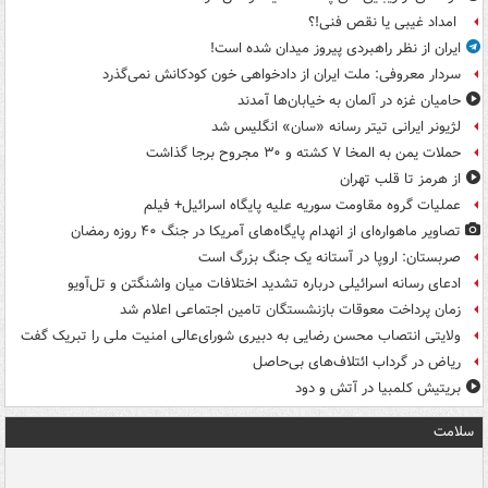
امداد غیبی یا نقص فنی!؟
ایران از نظر راهبردی پیروز میدان شده است!
سردار معروفی: ملت ایران از دادخواهی خون کودکانش نمی‌گذرد
حامیان غزه در آلمان به خیابان‌ها آمدند
لژیونر ایرانی تیتر رسانه «سان» انگلیس شد
حملات یمن به المخا ۷ کشته و ۳۰ مجروح برجا گذاشت
از هرمز تا قلب تهران
عملیات گروه مقاومت سوریه علیه پایگاه اسرائیل+ فیلم
تصاویر ماهواره‌ای از انهدام پایگاه‌های آمریکا در جنگ ۴۰ روزه رمضان
صربستان: اروپا در آستانه یک جنگ بزرگ است
ادعای رسانه اسرائیلی درباره تشدید اختلافات میان واشنگتن و تل‌آویو
زمان پرداخت معوقات بازنشستگان تامین اجتماعی اعلام شد
ولایتی انتصاب محسن رضایی به دبیری شورای‌عالی امنیت ملی را تبریک گفت
ریاض در گرداب ائتلاف‌های بی‌حاصل
بریتیش کلمبیا در آتش و دود
سلامت