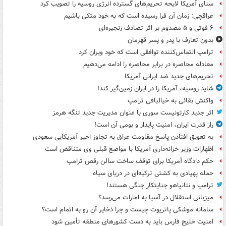
سنای آمریکا لایحه تحریم‌های گسترده انرژی روسیه را تصویب کرد
عراقچی: زمان آن فرا رسیده است که به خود متکی باشیم
۶ فوتی و ۵ مصدوم بر اثر تصادف زنجیره‌ای
بدون تعارف با پدر و پسر قهرمان
ترامپ التماس‌کننده توافقی است که خود ویران کرد
معادله محاصره در برابر محاصره را ادامه می‌دهیم
تحریم‌های جدید ضد ایرانی آمریکا
شاید روسیه، آمریکا را در ایران زمین‌گیر کند!
واکنش بقائی به خیالبافی ترامپ
اثر جدید کارتونیست سوری با عنوان مدیریت جدید تنگه هرمز
راز قدرت ایران، امنیت پایدار و بومی آن است!
به تعویق افتادن پاسخ مقاومت عراق به تجاوز اخیر آمریکایی سعودی
اظهارات وزیر خزانه‌داری آمریکا با مواضع قبلی وی متناقض است
حکم دادگاه آمریکا برای توقف ساخت سالن رقص ترامپ
حمله پهپادی به کشتی ترکیه‌ای در دریای سیاه
ترامپ و نتانیاهو جنایتکار جنگی هستند!
میزبانی استقلال در آسیا به امارات می‌رسد؟
سامانه موشکی پاتریوت چیست و چرا ذخایر آن رو به اتمام است؟
امنیت خلیج فارس باید به دست کشورهای منطقه تأمین شود