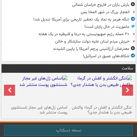
بارش باران در فاروج خراسان شمالی
انفجار بزرگ در شهر المخا یمن
تنگه هرمز به نماد یک تحقیر تاریخی برای آمریکا تبدیل شد!
ماموریت در حال پایان است!
۲۰ حمله رژیم صهیونیستی به درعا و قنیطره در یک هفته
خیزش مردم لبنان علیه دولت سازشکار و خائن
معترضان آرژانتینی پرچم آمریکا را پایین کشیدند
شکاف‌های عمیق در اسرائیل!
سلامت
تنگی انگشتر و کفش در گرما؛ واکنش
اسامی ژل‌های غیر مجاز شستشوی
مر
طبیعی بدن یا هشدار جدی؟
پوست منتشر شد
نسخه دسکتاپ