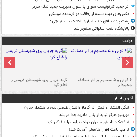
اثر جدید کارتونیست سوری با عنوان مدیریت جدید تنگه هرمز
عکس‌های دیده نشده از رفاقت دو فرمانده‌ موشکی
پشت پرده توافق جدید ایران؛ تاکتیک یا استراتژی؟
پالایشگاه نفت اسلواکی منفجر شد
حوادث
۶ فوتی و ۵ مصدوم بر اثر تصادف
گربه جریان برق شهرستان فریمان را
رگ
زنجیره‌ای
قطع کرد
آخرین اخبار
تنگی انگشتر و کفش در گرما؛ واکنش طبیعی بدن یا هشدار جدی؟
مورینیو هرگز نباید از رئال مادرید جدا می‌شد
آتلانتیک: تاب‌آوری ایران دولت ترامپ را غافلگیر کرد
ترامپ باعث افول هژمونی آمریکا شد!
فشار هم‌زمان گرانی مواد اولیه و افت تقاضا بر بازار پلاستیک