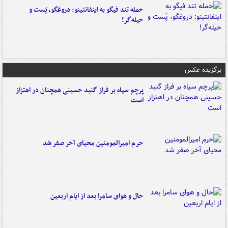
حمله تند فیگو به اینفانتینو: دروغگو، پَست‌ و
حیله‌گر!
برگزیده عکس
پرچم سیاه بر فراز گنبد حسینی همچنان در اهتزاز
است
حرم امیرالمومنین محیای آخر صفر شد
حال و هوای سامرا بعد از ایام اربعین