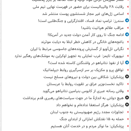
رقابت ۲۸ والیبالیست برای حضور در فهرست نهایی تیم ملی
اسامی ژل‌های غیر مجاز شستشوی پوست منتشر شد
سندرز: ترامپ نماد فساد، اقتدارگرایی و جنگ‌طلبی است!
مراقب علائم هپاتیت باشید!
ادامه جنگ تا روی کار آمدن دولت جدید در آمریکا!
باغچه‌های خانگی در کاهش خطر ابتلا به دیابت موثرند
نگرانی تل‌آویو از گسترش پرونده‌های جاسوسی مرتبط با ایران
نیویورک تایمز: غرب تمایلی به تجهیز اوکراین به موشک‌های رهگیر ندارد
آیا از نفوذ نتانیاهو در واشنگتن کاسته شده است؟
توافق پرو و مکزیک بر سر ازسرگیری روابط دیپلماتیک
پزشکیان: شکافی بین دولت و نیروهای مسلح نیست
تاکید نخست‌وزیر عراق بر تقویت روابط با عربستان
وقتی رسانه عبری از کابوس بنیامین نتانیاهو می‌گوید
هیچ دولتی به اندازۀ ما در جهت سیاست‌های رهبری قدم برنداشت
پزشکیان: هرگز استعفا نداده‌ام و نخواهم داد
تجاوزات مجدد رژیم صهیونیستی به جنوب لبنان
حمله به ۱۵ نفتکش‌ اماراتی از ابتدای جنگ
پزشکیان: ما نوکر مردم و در خدمت آنان هستیم