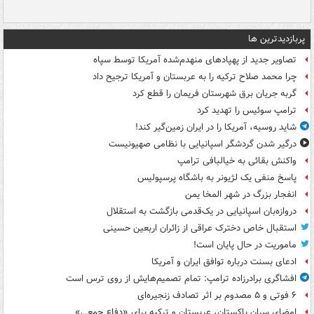
پربازدیدترین ها
تصاویر جدید از پهپادهای منهدم‌شده آمریکا توسط سپاه
چرا محمد صلاح ترکیه را به عربستان و آمریکا ترجیح داد
گربه جریان برق شهرستان فریمان را قطع کرد
ترامپ سوئیس را تهدید کرد
شاید روسیه، آمریکا را در ایران زمین‌گیر کند!
درگیر شدن گردشگر اسپانیایی با نظامی صهیونیست
واکنش بقائی به خیالبافی ترامپ
پاسخ منفی یک لژیونر به باشگاه پرسپولیس
انفجار بزرگ در شهر المخا یمن
دروازه‌بان اسپانیایی در یک‌قدمی بازگشت به استقلال
استقبال خاص دخترک عراقی از زائران اربعین حسینی
ماموریت در حال پایان است!
ادعای بسنت درباره توافق ایران و آمریکا
افشاگری برادرزاده ترامپ: تمام تصمیم‌هایش از روی ترس است
۶ فوتی و ۵ مصدوم بر اثر تصادف زنجیره‌ای
امضای سران پاکستان، عربستان و ترکیه برای «دفاع جمعی»