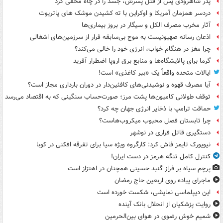
پدر شاهرودی پس از قتل پسرش، جسد را در چاه مخفی کرد
دردسر همزمان آمریکا و اوکراین با ته کشیدن موشک های پاتریوت
آثار مخرب مصرف الکل و سیگار در بروز بیماری‌ها
اذعان رسانه صهیونیست به موج بی‌سابقه فرار از سرزمین‌های اشغالی
چرا مغز در هنگام خواب، انرژی خود را خالی می‌کند؟
گرما برای پالایشگاه‌ها و منابع برق اروپا اضطرار آفرید
ایالات متحده واقعاً یک «ببر کاغذی» است!
آیا مصرف قهوه و نوشیدنی‌های کافئین‌دار در دوران بارداری مجاز است؟
توقف طولانی کامیون‌ها پشت مرز؛ صورت‌حساب سنگینی که به اقتصاد می‌رسد
حماقت ترامپ با ذخایر انرژی جهان چه کرد؟
چرا تابستان فصل محبوب میکروب‌هاست؟
دستگیری قاتل فراری در نوشهر
نیویورک تایمز فاش کرد: کارگروه ویژه سیا برای تفرقه افکنی در کوبا
کنترل کامل تنگه هرمز در دست ایران!
پرچم سیاه بر فراز گنبد حسینی همچنان در اهتزاز است
ماجرای پیاده روی اربعین حاج رمضان
این دیپلماسی نمایشی، شکست خورده است
روایت پزشکیان از انحلال بانک آینده
شمیم خوش رضوی در هوای بین‌الحرمین