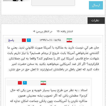
نظرات
انتشار یافته: 15
در انتظار بررسی: 4
پاسخ
۱۵:۴۵ - ۱۳۹۹/۱۰/۱۱
9
24
جان هر كي دوست داريد به مذاكره با آمريكا صورت قانوني نديد. يعني ما
گشنه‌ي عذرخواهي آمريكا بابت خروج از برجام هستيم؟ يا نياز داريم بابت
شهادت حاج قاسم، آمريكا اين كار را محكوم كند؟ واقعا به اين جملاتتان
فكركرديد؟ اگر كار ضد آمريكايي ميخواهيد بكنيد به سخن حضرت امير
دقت كنيد كه اهل باطل در باطلشان استوارترند تا اهل حق در حق شان.
7
12
استاد ، به نظر من طرح بسیا بسیار خوبیه و من یکی که حال
کردم!! مطمئن باش که اگر تصویب بشه معنیش همون
مذاکره نکردن با آمریکاست چون یانکی جماعت امکان نداره که