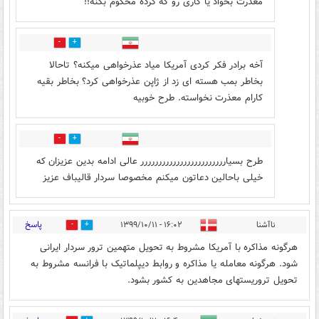
معذرت بخواد یا کاری رو که کرده محکوم بکنه!!
5
9
آخه برادر فکر کردی آمریکا میاد عذرخواهی میکنه؟ تاحالا
بخاطر بمب هسته ای زد از ژاپن عذرخواهی کرد؟ بخاطر بقیه
کارام معذرت نخواسته. طرح خوبیه
0
2
طرح بسیارررررررررررررررررررررررر عالی ادامه بدین عزیزان که
خیلی باحالین دعاتون میکنم مخصوصا سردار قالیباف عزیز
پاسخ
ناآشنا
۱۶:۰۲ - ۱۳۹۹/۱۰/۱۱
3
39
هرگونه مذاکره با آمریکا مشروط به تحویل متهمین ترور سردار ایرانی
شود. هرگونه معامله یا مذاکره و روابط دیپلماتیک با فرانسه مشروط به
تحویل تروریستهای مجاهدین به کشور بشود.