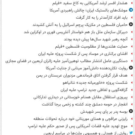
هشدار افسر ارشد آمریکایی به کاخ سفید +فیلم
موشک‌های بالستیک ایران؛ چالش راهبردی آمریکا
باید افراد کارآمدتر را به کار گرفت
حامیان فلسطین در مکزیک پرچم اسرائیل را به آتش کشیدند
دبیرکل سازمان ملل باز هم خواستار آتش‌بس فوری در اوکراین شد
آنچه رهبر شهید سال‌ها پیش دیده بودند
حمایت هلندی‌ها از مظلومیت فلسطین +فیلم
افشای برکناری در موساد پس از شکست پروژه علیه ایران
دستگیری عامل انتشار مطالب توهین‌آمیز علیه زائران اربعین در فضای مجازی
روایت تکان‌دهنده دانش‌آموز مینابی از جنایت آمریکا
هدف قرار گرفتن اتاق‌ فرماندهی مزدوران عربستان در یمن
شکست پروژه «خاورمیانه جدید» نتانیاهو
گزافه‌گویی و لفاظی جدید ترامپ علیه ایران
پیروزی استقلال مقابل همنام خوزستانی در دیداری تدارکاتی
انفجار در حومه دمشق چند کشته و زخمی برجا گذاشت
بوسه‌ پدر بر پای پسر شهیدش
رایزنی عراقچی و همتای موریتانی خود درباره تحولات منطقه
موج تهدید علیه قضات آمریکایی پس از صدور حکم علیه ترامپ
روایتی از همدلی و همسویی ملت‌ها در مراسم اربعین