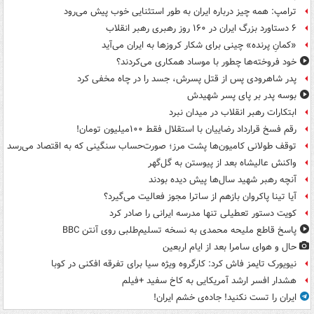
ترامپ: همه چیز درباره ایران به طور استثنایی خوب پیش می‌رود
۶ دستاورد بزرگ ایران در ۱۶۰ روز رهبری رهبر انقلاب
«کمانِ پرنده» چینی برای شکار کروزها به ایران می‌آید
خود فروخته‌ها چطور با موساد همکاری می‌کردند؟
پدر شاهرودی پس از قتل پسرش، جسد را در چاه مخفی کرد
بوسه‌ پدر بر پای پسر شهیدش
ابتکارات رهبر انقلاب در میدان نبرد
رقم فسخ قرارداد رضاییان با استقلال فقط ۱۰۰میلیون تومان!
توقف طولانی کامیون‌ها پشت مرز؛ صورت‌حساب سنگینی که به اقتصاد می‌رسد
واکنش عالیشاه بعد از پیوستن به گل‌گهر
آنچه رهبر شهید سال‌ها پیش دیده بودند
آیا تینا پاکروان بازهم از ساترا مجوز فعالیت می‌گیرد؟
کویت دستور تعطیلی تنها مدرسه ایرانی را صادر کرد
پاسخ قاطع ملیحه محمدی به نسخه تسلیم‌طلبی روی آنتن BBC
حال و هوای سامرا بعد از ایام اربعین
نیویورک تایمز فاش کرد: کارگروه ویژه سیا برای تفرقه افکنی در کوبا
هشدار افسر ارشد آمریکایی به کاخ سفید +فیلم
ایران را تست نکنید! جاده‌ی خشم ایران!