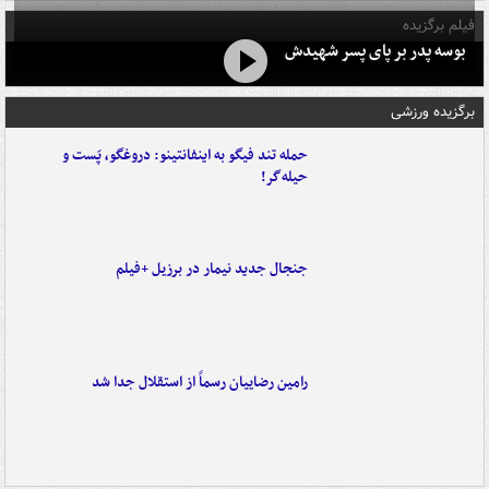
فیلم برگزیده
بوسه‌ پدر بر پای پسر شهیدش
برگزیده ورزشی
حمله تند فیگو به اینفانتینو: دروغگو، پَست‌ و
حیله‌گر!
جنجال جدید نیمار در برزیل +فیلم
رامین رضاییان رسماً از استقلال جدا شد