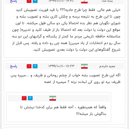
پاسخ
بنده خدا
۱۶:۴۰ - ۱۳۹۹/۱۰/۱۱
3
16
خیلی هم عالی. فقط چرا طرح عادیه؟؟؟ با قید فوریت تصویبش کنید
چون تا این طرح به نتیجه برسه و چکش کاری بشه و تصویب بشه و
شورای نگهبان هم نظر بده احتمالا یکی دو سالی طول میکشه. تا اون
موقع این دولت یا دولت بعد که احتمالا باز از طیف کلید و تدبیره( چون
متاسفانه حافظه تاریخی مردم ما کمتر از یکساله و گرانیهای این دو سه
سال رو دم انتخابات از یاد میبرن) همه چی رو داده و رفته. پس قبل از
شروع گفتگوهای این دولت یا دولت بعدی تصویبش کنید.
پاسخ
مجید دلبندم
۱۷:۲۳ - ۱۳۹۹/۱۰/۱۱
5
21
اگه این طرح تصویب بشه خواب از چشم روحانی و ظریف و ...میپره پس
ظریف بره تو روی کی لبخند بزنه ؟ میمیره از غصه
3
7
واقعأ که همینطوره ، آخه فقط هم برای کدخدا نیشش تا
بناگوش باز میشه!!!