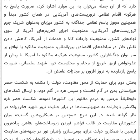
دارد که از آن جمله می‌توان به این موارد اشاره کرد، ضرورت پاسخ به
هرگونه اقدام نظامی تروریست‌های آمریکایی در همان کشور مبدأ و
همچنین مجوز پاسخ نظامی جداگانه به کشور میزبان به‌عنوان شریک جرم
تروریست‌های آمریکایی، ممنوعیت اجرای تحریم‌های آمریکا از سوی
نهادهای کشور، ممنوعیت واردات کالا و خدمات از آمریکا، کاهش دادن
نقش دلار در مبادله‌های اقتصادی بین‌المللی، ممنوعیت مذاکره یا توافق بر
سر توان جنگ‌افزاری کشور، ممنوعیت هرگونه مذاکره با آمریکا تا پیش از
عذرخواهی ازبهر خروج از برجام و محکومیت ترور شهید سلیمانی، ضرورت
پاسخ بازدارنده به ترورْ افزون بر مجازات عاملان آن.
بخش دوم برای حمایت از محور مقاومت، دولت را مکلف به شکست حصر
غیرانسانی یمن در گام نخست و سپس غزه در گام دوم، و ارسال کمک‌های
داوطلبانهٔ مردمی به مردم مظلوم این کشورها نموده. شکست حصر غزه
واکنشی بازدارنده به صهیونیست‌ها در برابر جنایت ترور شهید فخری‌زاده در
نظر گرفته شده. در این طرح همچنین بر همکاری‌های گسترده میان
کشورهای مقاومت در قالب فراهم آوردن زیرساخت‌های رفاهی پیاده‌روی
اربعین با همکاری دولت عراق، بومی‌سازی راهیان نور در جبهه‌های مقاومت
عراق و سوریه، جذب نخبگان برای تحصیل در دانشگاه‌های کشور، از دولت