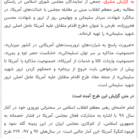
به گزارش مشرق،
جمعی از نمایندگان مجلس شورای اسلامی در راستای
مطالبه رهبر معظم انقلاب مبنی بر مقابله مجلس با خباثت‌های آمریکا، در
سالگرد شهادت سردار سلیمانی و چهلیمن روز از ترور و شهادت محسن
فخری‌زاده، طرحی با عنوان «طرح اقدام متقابل علیه آمریکا عامل اصلی ترور
شهید سلیمانی» را تهیه کرده‌اند.
«ضرورت پاسخ به شرارت‌های تروریست‌های آمریکایی در کشور میزبان»،
«ممنوعیت مذاکره بر سر توان تسلیحاتی»، «شکست حصر غزه و یمن»،
«ممنوعیت واردات کالا و خدمات از آمریکا»، «ممنوعیت مذاکره با آمریکا تا
پیش از عذرخواهی بابت خروج از برجام» و «محکوم کردن ترور شهید
سلیمانی» از جمله مفاد طرح اقدام متقابل علیه آمریکا عامل اصلی ترور
شهید سلیمانی است.
در متن گزارش این طرح آمده است:
امام خامنه‌ای رهبر معظم انقلاب اسلامی در سخنرانی نوروزی خود در آغاز
سال ۹۸ با اشاره به مشارکت فعال مجلس آمریکا در فشار خصمانه به
جمهوری اسلامی، از کم‌کاری مجلس ایران در این زمینه گله نمود و
فرمود:کنگرهٔ آمریکا -این آمار جالبی است- در سال‌های ۹۶ و ۹۷، ۲۲۶ طرح