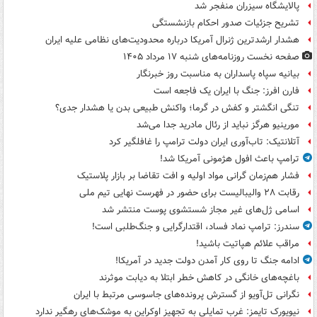
پالایشگاه سیزران منفجر شد
تشریح جزئیات صدور احکام بازنشستگی
هشدار ارشدترین ژنرال آمریکا درباره محدودیت‌های نظامی علیه ایران
صفحه نخست روزنامه‌های شنبه ۱۷ مرداد ۱۴۰۵
بیانیه سپاه پاسداران به مناسبت روز خبرنگار
فارن افرز: جنگ با ایران یک فاجعه است
تنگی انگشتر و کفش در گرما؛ واکنش طبیعی بدن یا هشدار جدی؟
مورینیو هرگز نباید از رئال مادرید جدا می‌شد
آتلانتیک: تاب‌آوری ایران دولت ترامپ را غافلگیر کرد
ترامپ باعث افول هژمونی آمریکا شد!
فشار هم‌زمان گرانی مواد اولیه و افت تقاضا بر بازار پلاستیک
رقابت ۲۸ والیبالیست برای حضور در فهرست نهایی تیم ملی
اسامی ژل‌های غیر مجاز شستشوی پوست منتشر شد
سندرز: ترامپ نماد فساد، اقتدارگرایی و جنگ‌طلبی است!
مراقب علائم هپاتیت باشید!
ادامه جنگ تا روی کار آمدن دولت جدید در آمریکا!
باغچه‌های خانگی در کاهش خطر ابتلا به دیابت موثرند
نگرانی تل‌آویو از گسترش پرونده‌های جاسوسی مرتبط با ایران
نیویورک تایمز: غرب تمایلی به تجهیز اوکراین به موشک‌های رهگیر ندارد