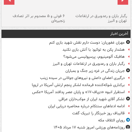
رگبار باران و رعدوبرق در ارتفاعات
۶ فوتی و ۵ مصدوم بر اثر تصادف
گر
تهران و البرز
زنجیره‌ای
قط
آخرین اخبار
مهران غفوریان: دوست دارم نقش شهید بازی کنم
هشدار پکن به توکیو: با آتش بازی نکنید
هافبک آلومینیوم، پرسپولیسی می‌شود؟
رگبار باران و رعدوبرق در ارتفاعات تهران و البرز
جریان زندگی در غزه زیر جنگ و بمباران
درگیری اعضای داعش و نیروهای جولانی در سیده زینب
برکناری شوکه‌کننده فرمانده لشکر پنجم ارتش آمریکا در اروپا
استقرار انبوه «دی‌اف‑۱۷» و پایان عصر پدافند آمریکا +عکس
تشکر آقای شهید ایران از موکب‌داران عراقی
ادامه ادعاهای سنتکام درباره محاصره دریایی ایران
قالیباف روز خبرنگار را تبریک گفت
رویای ائتلاف مکه
روزنامه‌های ورزشی امروز ‌شنبه ۱۷ مرداد ۱۴۰۵