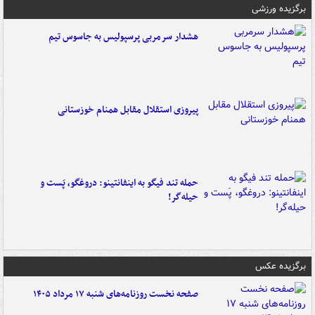
برگزیده ورزشی
هشدار سرمربی پرسپولیس به جاسوس تیم
پیروزی استقلال مقابل همنام خوزستانی
حمله تند فیگو به اینفانتینو: دروغگو، پَست‌ و
حیله‌گر!
برگزیده عکس
صفحه نخست روزنامه‌های شنبه ۱۷ مرداد ۱۴۰۵