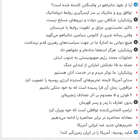
آیا از نفوذ نتانیاهو در واشنگتن کاسته شده است؟
توافق پرو و مکزیک بر سر ازسرگیری روابط دیپلماتیک
پزشکیان: شکافی بین دولت و نیروهای مسلح نیست
تاکید نخست‌وزیر عراق بر تقویت روابط با عربستان
وقتی رسانه عبری از کابوس بنیامین نتانیاهو می‌گوید
هیچ دولتی به اندازۀ ما در جهت سیاست‌های رهبری قدم برنداشت
پزشکیان: هرگز استعفا نداده‌ام و نخواهم داد
تجاوزات مجدد رژیم صهیونیستی به جنوب لبنان
حمله به ۱۵ نفتکش‌ اماراتی از ابتدای جنگ
پزشکیان: ما نوکر مردم و در خدمت آنان هستیم
سنای آمریکا لایحه تحریم‌های گسترده انرژی روسیه را تصویب کرد
عراقچی: زمان آن فرا رسیده است که به خود متکی باشیم
۶ فوتی و ۵ مصدوم بر اثر تصادف زنجیره‌ای
بدون تعارف با پدر و پسر قهرمان
ترامپ التماس‌کننده توافقی است که خود ویران کرد
معادله محاصره در برابر محاصره را ادامه می‌دهیم
تحریم‌های جدید ضد ایرانی آمریکا
شاید روسیه، آمریکا را در ایران زمین‌گیر کند!