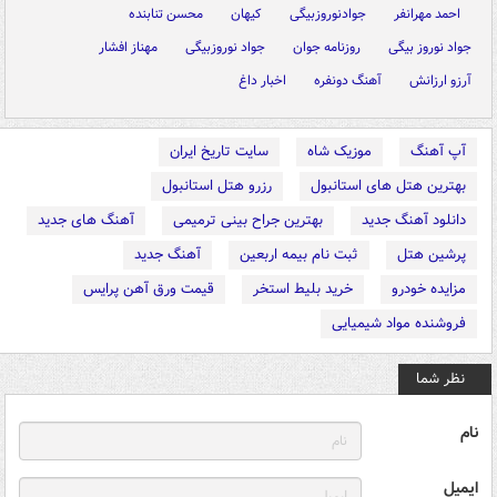
احمد مهرانفر
جوادنوروزبیگی
کیهان
محسن تنابنده
جواد نوروز بیگی
روزنامه جوان
جواد نوروزبیگی
مهناز افشار
آرزو ارزانش
آهنگ دونفره
اخبار داغ
آپ آهنگ
موزیک شاه
سایت تاریخ ایران
بهترین هتل های استانبول
رزرو هتل استانبول
دانلود آهنگ جدید
بهترین جراح بینی ترمیمی
آهنگ های جدید
پرشین هتل
ثبت نام بیمه اربعین
آهنگ جدید
مزایده خودرو
خرید بلیط استخر
قیمت ورق آهن پرایس
فروشنده مواد شیمیایی
نظر شما
نام
ایمیل