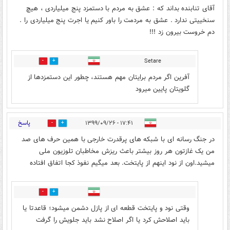
آقای تنابنده بداند که : عشق به مردم با دستمزد پنج میلیاردی ، هیچ
سنخییتی ندارد . عشق به مردمت را باور کنیم یا اجرت پنج میلیاردی را .
دم خروست بیرون زد !!!
Setare
0
5
آفرین اگر مردم برایتان مهم هستند، چطور این دستمزدها از
گلویتان پایین میرود
پاسخ
۱۷:۴۱ - ۱۳۹۹/۰۹/۲۶
27
6
در جنگ رسانه ای با شبکه های پرقدرت خارجی با همین حرف های صد
من یک غازتون هر روز بیشتر باعث ریزش مخاطبان تلوزیون ملی
میشید.اون از نود اینهم از پایتخت. بعد میگیم نفوذ کجا اتفاق افتاده
2
19
وقتی نود و پایتخت قطعه ای از پازل دشمن میشود؛ قاعدتا یا
باید اصلاحش کرد یا اگر اصلاح نشد باید جلویش را گرفت