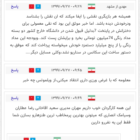
پاسخ
مهدی از مشهد
۰۹:۲۸ - ۱۳۹۹/۰۹/۲۷
0
0
همیشه هر بازیگری نقشی را ایفا میکند که ان نقش را بشناسد
ودرخودش دیده باشد. اما خبر موثق این بود که نقی معمولی برای
دخترانش در پایتخت 7بدلیل قبول شدن در دانشگاه خارج کشور دو بسته
مداد رنگی 74میلیون تومانی بخرد و برایشان پست کند..وبودجه این مداد
رنگی را از پنج میلیارد دستمزد خودش میخواسته پرداخت کند که موفق به
دستور ساخت این سکانس در سناریو نشد،وکلی مسایل دیگر....
پاسخ
۰۹:۴۵ - ۱۳۹۹/۰۹/۲۷
0
0
معلومه که با غرض ورزی داری انتقاد میکنی،از ویلموتس چه خبر
پاسخ
۰۹:۴۹ - ۱۳۹۹/۰۹/۲۷
0
1
این همه کارگردان خوب داریم مهران مدیری سعید اقاخانی رضا عطاران
وسیامک انصاری که میتونن بهترین پرمخاطب ترین طنزهارو بسازن شما
فقط این یه نفررو دارین