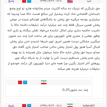
پاسخ
امید
۱۸:۱۱ - ۱۳۹۹/۰۹/۲۶
37
5
حق بازیگری که نزدیک ده ساله اکثریت مردم وخانواده هارو تو اوج وضع
نابسامان اقتصادی شاد کرده بیشتراز این مبالغ هست حالا صدا وسیما که
میلیاردی بودجه میگیره حق پخش به باشگاهای فوتبالم نمیده در عوض
پخش همین سریال فقط چند صد میلیارد درآمد تبلیغات داشته حالا با
تخریب ‌حاشیه سازی برای امثال تنابنده می‌خواد نقش بیگناه رو بازی کنه
‌چطور بعضی از مجری های تلویزیون برای هر ساعت اجرا چند سد ملیون
میگیرن مشکلی نیست همین امروز توی خبرها شنیدم حتی برای پخش
فینال آسیا هنوز پول امتیاز پخش ندادن صاحب امتیاز بازی گفته حق
صداو سیما حق پخش نداره حالا حتما میخوان مثل همیشه یا یه بهونه
برای عدم پخش مستقیم درست کنن یا نهایت از یه شبکه دیگه توی
روزهای آخر امتیاز بگیرن چرا همه جای دنیا تلویزیون کل درآمد خودشو از
تبلیغات درمیاره هزینه هم میکنه
0
0
چند سد ملیون؟O_O
پاسخ
۱۸:۱۱ - ۱۳۹۹/۰۹/۲۶
ho3ein021
9
14