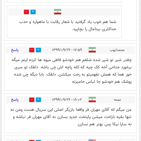
0
0
شما هم خوب یاد گرفتید با شعار رقابت با ماهواره و حذب
حداکثری بیتامال را بچاپید.
پاسخ
محمدایوب
۱۷:۵۹ - ۱۳۹۹/۰۹/۲۶
5
17
چقدر شیر تو شیر شده شلغم هم خودشو قاطی میوه ها کرده اینم میگه
برخورد جناحی آخه کک چیه که کله پاچه اش چی باشه. دلقک تو سری
خور هما که همش نفهمیتو به رخت میکشن. دلقک. بابا دیگه چی شده
پوشک هم خودشو جا لباس جامیزنه
پاسخ
نجمه
۱۸:۰۲ - ۱۳۹۹/۰۹/۲۶
6
5
من میگم که آقای مهران فر واقعا بازیگر اصلی این سریال هست ومن نه
تنها بقیه ناراحت میشن پایتخت جدید بسازن نه آقای مهران فر نباشه و
نه سارا نیکا پس بهتر هم نسازن