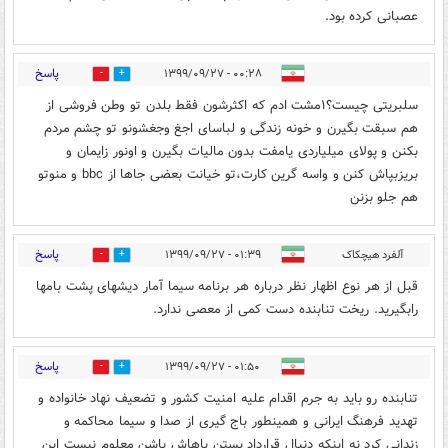
عصبانی کرده بود.
پاسخ
۰۰:۲۸ - ۱۳۹۹/۰۹/۲۷
0
4
سلبریتی چیست؟۱مشت ادم که اکثرشون فقط بلدن تو وطن فروشی از
هم سبقت بگیرن و خونه زندگی و لباسای اجغ وجغشونو تو چشم مردم
بکنن و پولای میلیاردی یامفت بدون مالیات بگیرن و اونور زایمان و
بریزبپاش کنن و واسه گرین کارت،تو خیانت بعضی جاها از bbc و منوتو
هم جلو بزنن
پاسخ
آلفرد هیچکاک
۰۱:۳۹ - ۱۳۹۹/۰۹/۲۷
0
2
قبل از هر نوع اظهار نظر درباره هر برنامه سیما آمار دیشهای پشت بامها
رابگیرید. ریخت تنابنده دست کمی از معصی ندارد.
پاسخ
۰۱:۵۰ - ۱۳۹۹/۰۹/۲۷
0
0
تنابنده رو باید به جرم اقدام علیه امنیت کشور و تضعیف نهاد خانواده و
تهدید فرهنگ ایرانی و همینطور باج گیری از صدا و سیما محاکمه و
زندانی کرد نه اینکه دنبال قرارداد بستن باهاش باشن معلوم نیست این