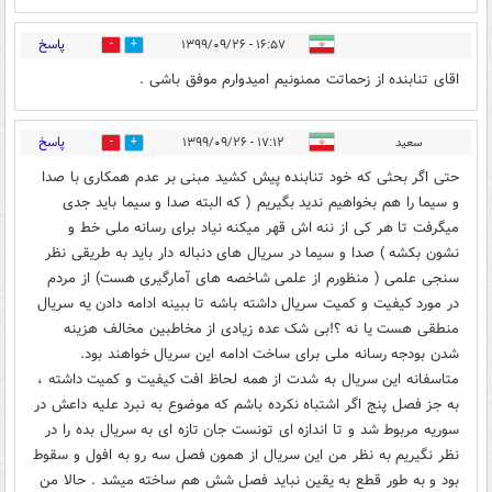
پاسخ
۱۶:۵۷ - ۱۳۹۹/۰۹/۲۶
63
29
اقای تنابنده از زحماتت ممنونیم امیدوارم موفق باشی .
پاسخ
سعید
۱۷:۱۲ - ۱۳۹۹/۰۹/۲۶
5
29
حتی اگر بحثی که خود تنابنده پیش کشید مبنی بر عدم همکاری با صدا
و سیما را هم بخواهیم ندید بگیریم ( که البته صدا و سیما باید جدی
میگرفت تا هر کی از ننه اش قهر میکنه نیاد برای رسانه ملی خط و
نشون بکشه ) صدا و سیما در سریال های دنباله دار باید به طریقی نظر
سنجی علمی ( منظورم از علمی شاخصه های آمارگیری هست) از مردم
در مورد کیفیت و کمیت سریال داشته باشه تا ببینه ادامه دادن یه سریال
منطقی هست یا نه ؟!بی شک عده زیادی از مخاطبین مخالف هزینه
شدن بودجه رسانه ملی برای ساخت ادامه این سریال خواهند بود.
متاسفانه این سریال به شدت از همه لحاظ افت کیفیت و کمیت داشته ،
به جز فصل پنج اگر اشتباه نکرده باشم که موضوع به نبرد علیه داعش در
سوریه مربوط شد و تا اندازه ای تونست جان تازه ای به سریال بده را در
نظر نگیریم به نظر من این سریال از همون فصل سه رو به افول و سقوط
بود و به طور قطع به یقین نباید فصل شش هم ساخته میشد . حالا من