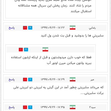
مردم را شاد کنند .زمان پخش این سریال همه مشتاقانه
استقبال میکنند
پاسخ
رضايي
۱۷:۲۲ - ۱۳۹۹/۰۹/۲۶
12
19
سلبريتي ها را بدوشيد و قبل بت شدن ول كنيد
11
11
فعلا که خوب دارن میدوشنتون و قبل از اینکه ازشون استفاده
ببرید ولتون میکنن میرن اونور آب
پاسخ
میر
۱۷:۲۹ - ۱۳۹۹/۰۹/۲۶
2
15
که می‌داند سلبریتی چطور آمد در این گیتی یه لبریتی دو لبریتی علی
برکت سلبریتی....
پاسخ
سید۲
۱۷:۳۵ - ۱۳۹۹/۰۹/۲۶
1
33