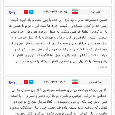
پاسخ
علی خان
۱۸:۲۵ - ۱۳۹۹/۰۹/۲۶
1
17
همین دستمزدها ما را نابود کرد ، ی عده با پول مفت و باد آورده قیمت
زمین خدا را کردن میلیاردی ، قیمت اجاره ها شده این ، تورم را همین ها
بار ما کردن ، لطفا خواهش میکنم به عنوان ی فرد هم وطن اجازه ندید
اینچنین بشه ، آیاوقتی ی کادر درمان و بهداشت با ۱۶ سال خدمت و ۱۰
سال خدمت در مناطق مرزی صعب العبور که برای نجات جان هم وطنان
خود تلاش کرده با شنیدن این ارقام نجومی آیا رمقی هم برا کار کردن
خواهد داشت، آیا این افراد بااین حقوق ها انگیزه انسانهای پر تلاش و
وطن پرست را که برای ایران اسلامی تلاش میکنند را جریحه دار نمی
کنند،
پاسخ
رضا کیانوش
۱۸:۳۰ - ۱۳۹۹/۰۹/۲۶
5
19
اقا چرا پرونده پایتخت رو برای همیشه نمیبندین ؟ از این سریال جز بی
احترامی به بزرگتر، توهین و ناسزا، روابط آزاد دختر و پسر و ... با لهجه
علی ابادی چیز یگه ای بیرون نیومده ... فعلا سریال نون خ تو این دو
فصلی که ساخته شده نشون داده طنز یعنی چی ، بیان مشکلات مردم و
جامعه با زبان شوخی، به کسی توهین نشده، بزرگتری کتک نخورده،