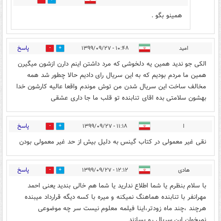
0
0
همینو بگو .
پاسخ
امید
۱۰:۴۸ - ۱۳۹۹/۰۹/۲۷
4
0
الکی جو ندید همین یه دلخوشی که مرد داشتن اینم دارن ازشون میگیرن
همین ما مردم بودیم که به این سریال رای دادیم حالا چطور شد همه
مخالف ساخت این سریال شدن من توش موندم واقعا عالیه کارشون خدا
بهشون سلامتی بده اقای تنابنده تو قلب ما جا داری عشقی
پاسخ
ا
۱۱:۱۸ - ۱۳۹۹/۰۹/۲۷
0
0
نقی غیر معمولی در کتاب گینس به دلیل بیش از حد غیر معمولی بودن
پاسخ
هادی
۱۲:۱۲ - ۱۳۹۹/۰۹/۲۷
2
0
با سلام بنظرم یا شما اطلاع ندارید یا شما هم خالی بندید یعنی احمد
مهرانفر با تنابنده هماهنگ نمیکنه و میره با کسه دیگه قرارداد میبنده
هرچند ،چند ماه زودتر،اینا فیلمه معلوم نیست سر چه موضوعی
نمیخوان این سریال رو بسازند