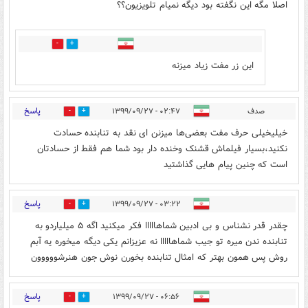
اصلا مگه این نگفته بود دیگه نمیام تلویزیون؟؟
1
0
این زر مفت زیاد میزنه
پاسخ
صدف
۰۲:۴۷ - ۱۳۹۹/۰۹/۲۷
4
1
خیلیخیلی حرف مفت بعضی‌ها میزنن ای نقد به تنابنده حسادت
نکنید،بسیار فیلماش قشنک وخنده دار بود شما هم فقط از حسادتان
است که چنین پیام هایی گذاشتید
پاسخ
۰۳:۲۲ - ۱۳۹۹/۰۹/۲۷
6
3
چقدر قدر نشناس و بی ادبین شماهااااا فکر میکنید اگه ۵ میلیاردو به
تنابنده ندن میره تو جیب شماهااااا نه عزیزانم یکی دیگه میخوره یه آبم
روش پس همون بهتر که امثال تنابنده بخورن نوش جون هنرشووووون
پاسخ
۰۶:۵۶ - ۱۳۹۹/۰۹/۲۷
4
0