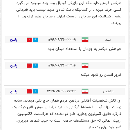
هرکس قیمتی دارد مگه اون بازیکن فوتبال و... چند میلیارد می گیره
کسی حرف میزنه . از کسانیکه باعث شادی مردم نیست باید قدردانی
بشه . کسانیکه این سریال را دوست ندارند ، سریال های ترک و.. را
ببینند.
پاسخ
سید
۲۲:۰۹ - ۱۳۹۹/۰۹/۲۶
0
9
خواهش میکنم به جوانان با استعداد میدان بدید
پاسخ
۲۳:۱۴ - ۱۳۹۹/۰۹/۲۶
0
5
غرور انسان رو نابود میکنه
پاسخ
ناشناس
۲۳:۳۲ - ۱۳۹۹/۰۹/۲۶
0
3
ای کاش شخصیتت آقانقی درذهن مردم همان حاج نفی میماند. ساده
زیست. بزله گو. اما شماها گرگانی هستید درلباس میش. الان دیگه یک
کارگرباخقوق 3میلیون چطوربا طنز تو بخندد که هرقسمت 33میلیون
ازبیت المالی که حق مستضعف جامعه است به جیب شماها میریزن.
5میلیارد برای یک طنز.