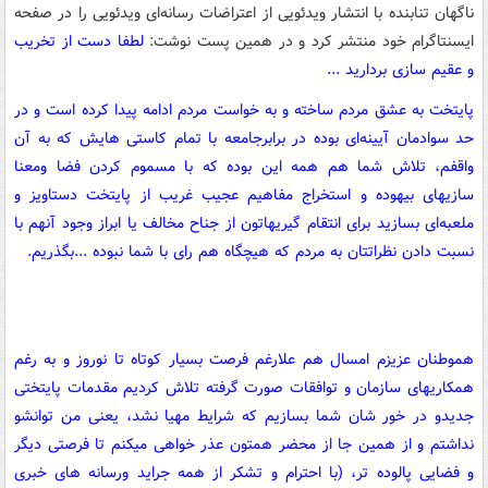
ناگهان تنابنده با انتشار ویدئویی از اعتراضات رسانه‌ای ویدئویی را در صفحه
ایسنتاگرام خود منتشر کرد و در همین پست نوشت:
لطفا دست از تخریب
و عقیم سازی بردارید ...
پایتخت به عشق مردم ساخته و به خواست مردم ادامه پیدا کرده است و در
حد سوادمان آیینه‌ای بوده در برابرجامعه با تمام کاستی هایش که به آن
واقفم، تلاش شما هم همه این بوده که با مسموم کردن فضا ومعنا
سازیهای بیهوده و استخراج مفاهیم عجیب غریب از پایتخت دستاویز و
ملعبه‌ای بسازید برای انتقام گیریهاتون از جناح مخالف یا ابراز وجود آنهم با
نسبت دادن نظراتتان به مردم که هیچگاه هم رای با شما نبوده ...بگذریم.
هموطنان عزیزم امسال هم علارغم فرصت بسیار کوتاه تا نوروز و به رغم
همکاریهای سازمان و توافقات صورت گرفته تلاش کردیم مقدمات پایتختی
جدیدو در خور شان شما بسازیم که شرایط مهیا نشد، یعنی من توانشو
نداشتم و از همین جا از محضر همتون عذر خواهی میکنم تا فرصتی دیگر
و فضایی پالوده تر، (با احترام و تشکر از همه جراید ورسانه های خبری