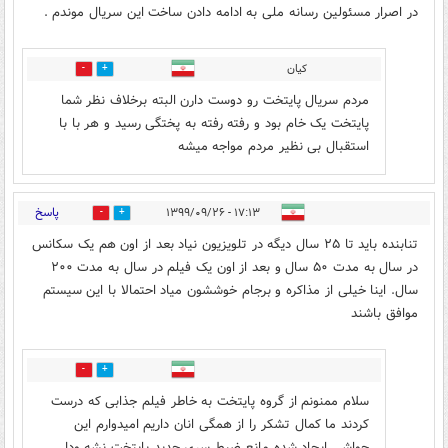
در اصرار مسئولین رسانه ملی به ادامه دادن ساخت این سریال موندم .
کیان
2
5
مردم سریال پایتخت رو دوست دارن البته برخلاف نظر شما
پایتخت یک خام بود و رفته رفته به پختگی رسید و هر با با
استقبال بی نظیر مردم مواجه میشه
پاسخ
۱۷:۱۳ - ۱۳۹۹/۰۹/۲۶
4
18
تنابنده باید تا ۲۵ سال دیگه در تلویزیون نیاد بعد از اون هم یک سکانس
در سال به مدت ۵۰ سال و بعد از اون یک فیلم در سال به مدت ۲۰۰
سال. اینا خیلی از مذاکره و برجام خوششون میاد احتمالا با این سیستم
موافق باشند
0
2
سلام ممنونم از گروه پایتخت به خاطر فیلم جذابی که درست
کردند ما کمال تشکر را از همگی انان داریم امیدوارم این
حواشی ایجاد شده مانع ضبط سری جدید پایتخت نشه ودل