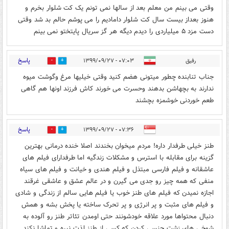
وقتی می بینم من معلم بعد از سالها نمی تونم یک کت شلوار بخرم و
هنوز بعداز بیست سال کت شلوار دامادیم را می پوشم ‌حالم بد شد وقتی
دست مزد ۵ میلیاردی را دیدم دیگه هر گز سریال پایتختو نمی بینم
پاسخ
رفیق
۰۷:۰۳ - ۱۳۹۹/۰۹/۲۷
0
0
جناب تنابنده چطور میتونی هضم کنید وقتی خیلیها مرغ وگوشت میوه
ندارند به بچهاشن بدهند وحسرت می خورند کاش فرزند اونها هم گاهی
طعم خوردنی خوشمزه بچشند
پاسخ
۰۷:۳۶ - ۱۳۹۹/۰۹/۲۷
0
0
طنز خیلی طرفدار داره! مردم میخوان بخندند اصلا خنده درمانی بهترین
گزینه برای مقابله با استرس و مشکلات زندگیه اما طرفدارای فیلم های
عاشقانه و فیلم فارسی مبتذل و فیلم هندی و خیانت و فیلم های سیاه
منفی که همه چیز رو جدی می گیرن و در عالم عشق و عاشقی غرقند
اجازه نمیدن که فیلم های طنز خوب یا فیلم هایی سالم از زندگی و شادی
و فیلم های مثبت و پر انرژی و پر تحرک ساخته یا پخش بشه و همش
دنبال محتواها مورد علاقه خودشونند حتی اومدن تئاتر طنز رو آلوده به
شوخی های زشت جنسی کردن که کسی از طنز لذت نبره و تماشا نکند