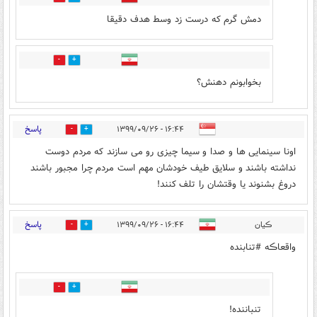
دمش گرم که درست زد وسط هدف دقیقا
0
6
بخوابونم دهنش؟
پاسخ
۱۶:۴۴ - ۱۳۹۹/۰۹/۲۶
3
24
اونا سینمایی ها و صدا و سیما چیزی رو می سازند که مردم دوست
نداشته باشند و سلایق طیف خودشان مهم است مردم چرا مجبور باشند
دروغ بشنوند یا وقتشان را تلف کنند!
پاسخ
ڪیان
۱۶:۴۴ - ۱۳۹۹/۰۹/۲۶
4
21
واقعا‌ڪه #تنابنده
1
6
تنباننده!