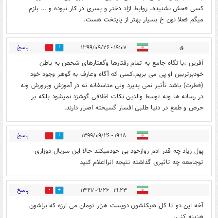
کسی فحش نشنیده، روابط ازاد دختر و پسری در کار نبوده و ... بازم
میگم فعلا نون خ بسیار بهتر از پایتخت هست.
پاسخ
ق
۱۹:۰۷ - ۱۳۹۹/۰۹/۲۶
0
7
آفرین ،با نگاه جامع به تمام رفتارها وگفتارهای شخص به باطن
خودبرتربین او پی می بریم،کسی که آگاه وعارف به گوهر وجود خود
(فطرت) باشد تأثیر نمی پذیرد ولی متاسفانه نه در آموزش وپرورش ونه
در رسانه ها ونه توسط والدین نکات اخلاقی گوشزد نمیشود بلکه بر
حرص و طمع در دنیا طلبی افسار گسیخته اصرار دارند.
پاسخ
۱۹:۱۸ - ۱۳۹۹/۰۹/۲۶
1
7
پول زیاد چه قدر ادم روازخود بی خودمیکند حالا این سریال دوزاری
توجامعه چه تاثیری گذاشته نتیجه انرااعلام کنید
پاسخ
۱۹:۲۳ - ۱۳۹۹/۰۹/۲۶
2
10
آخه این دو تا کل هیکلشون دویست هزار تومان می ارزه که براشون
هزینه کنی.