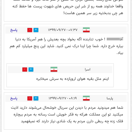
واقعا خداوند همه رو از شر این حریص های شهوت پرست ها حفظ کنه
هر چی بدبختیه زیر سر همین هاست!
پاسخ
۰۷:۳۷ - ۱۳۹۹/۰۹/۲۷
0
2
آقااااااااااااااا ! خوب تنابنده اگه بخواد بچه بعدیش را هم آمریکا به دنیا
بیاره خرج داره. شما چرا اینا درک نمی کنید. شاید این پنج میلیارد کم هم
بیاد.
اسرا
0
1
اینم مثل بقیه هوای اروپازده به سرش میخابره
پاسخ
پارسا
۰۸:۱۹ - ۱۳۹۹/۰۹/۲۷
0
0
شما هم میدونید مردم با دیدن این سریال خوشحال می‌شوند دارید اذیت
میکنید تو این مملکت هرکه به فکر خویش است رسانه به مردم بیچاره
فلک زده چه ربطی دارن مردم به یک شادی نیاز دارند که نمیفهمید