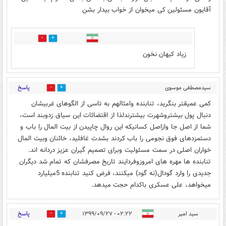
آقایون مسئولین کی میخوان از خواب بیدار بشن
0
0
زیاد کیهان نخون
پاسخ
سیدمصطفی موسوی
0
1
شعار
۰۱:۵۷ - ۱۳۹۹/۰۹/۲۷
کمی عمیقتر بنگرید، تنابنده وامثالهم به تاسی از الگوهای غربیشان
دنبال پول بیشتروشهرت بیشترندلذا از اقتضائات این سیاق زدوبند است،
شما از اصل جا وازاصل کسانیکه این روال چاپیدن از بیت المال را باب و
دستمزدهای فوق نجومی را باب کردند بشدت غافلید، خائنان وبیت المال
خواران اصلی در سمت مسئولیت وبرای تصمیم گیران عزیز دردانه اند.
تنابنده ها مهره های امروزوفردایند تاریخ مصرفشان که تمام شد دیگران
جدیدی را وارد گودال(نه گود) میکنند، فرض کنید تنابنده 5میلیارد
میخواهد، علی عسکری باکدام حجت میدهد.
پاسخ
سید امیر
۰۲:۲۲ - ۱۳۹۹/۰۹/۲۷
0
1