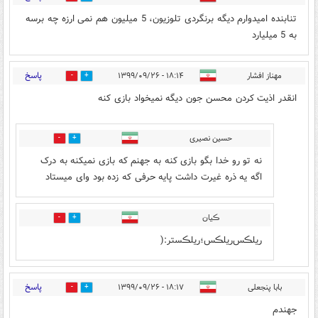
تنابنده امیدوارم دیگه برنگردی تلوزیون، 5 میلیون هم نمی ارزه چه برسه
به 5 میلیارد
پاسخ
مهناز افشار
۱۸:۱۴ - ۱۳۹۹/۰۹/۲۶
27
2
انقدر اذیت کردن محسن جون دیگه نمیخواد بازی کنه
حسین نصیری
0
6
نه تو رو خدا بگو بازی کنه به جهنم که بازی نمیکنه به درک
اگه یه ذره غیرت داشت پایه حرفی که زده بود وای میستاد
ڪیان
0
1
ریلڪس‌ریلڪس؛ریلڪستر:(
پاسخ
بابا پنجعلی
۱۸:۱۷ - ۱۳۹۹/۰۹/۲۶
3
16
جهندم