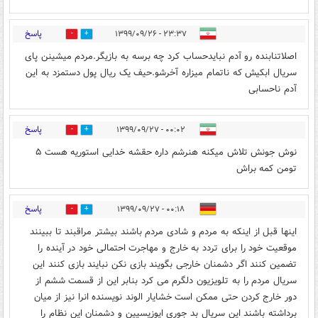
پاسخ
۲۳:۳۷ - ۱۳۹۹/۰۹/۲۶
0
3
اصلاتنابنده رو آدم نبایدحساب کرد چه برسه به بازیگر.مردم میشینن پای
سریال ابکیش که ناتمام میزاره آخرشو.حیف یک ریال پول دستمزد به این
آدم ناحسابی
پاسخ
۰۰:۰۲ - ۱۳۹۹/۰۹/۲۷
3
0
نوش جونش تلاش میکنه هنرشم داره حقشه خدایی استوریه هست ۵
تومن کمه براش
پاسخ
۰۰:۱۸ - ۱۳۹۹/۰۹/۲۷
0
0
اینها قبل از اینکه به مردم و شادی مردم باشند بیشتر مراقبند تا ببینند
موقعیت خود را برای تردد به خارج و مهاجرت احتمالی خود در آینده را
تضمین کنند اگر دشمنان خارجی بگویند بازی نکن نبایند بازی کنند این
سریال مردم را به تلویزیون دلگرم می کرد بنابر این از قسمت ششم از
دور خارج کردن حتی ممکن است خشایار الوند نویسنده انرا نیز از میان
برداشته باشند این سریال بد جوری اپوزیسیپن و دشمنان این نظام را