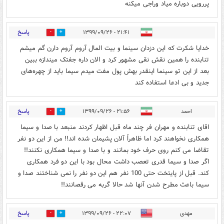
پررویی دوباره میاد وراجی میکنه
پاسخ
۲۱:۴۱ - ۱۳۹۹/۰۹/۲۶
0
4
خدایا شکرت که این دزدان سینما و بیت المال آروم آروم دارن گم میشم
تنابنده را همین نقش نقی مشهور کرد و الان داره جفتک میندازه ببین
بعد از این تو سینما اینقدر بهش پول مفت میدم سیما باید از چهره‌های
جدید و بی ادعا استفاده کند
پاسخ
احمد
۲۱:۵۶ - ۱۳۹۹/۰۹/۲۶
1
9
اقای تنابنده و مهران فر چند ماه قبل اظهار کردند منبعد با صدا و سیما
همکاری نخواهند کرد اما ظاهراً آلان پشیمان شده اند!! من از این دو نفر
تقاضا می کنم روی حرف خود بمانند و با صدا و سیما همکاری نکنند!!
اگر صدا و سیما قدری تعصب داشت محال بود با این دو فرد همکاری
کند. قبل از پایتخت حتی 100 نفر هم این دو نفر را نمی شناختند صدا و
سیما باعث مطرح شدن آنها شد حالا گربه می رقصانند!!
پاسخ
مهدی
۲۲:۰۷ - ۱۳۹۹/۰۹/۲۶
0
1