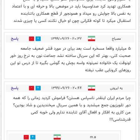
همکاری تهدید کرد صداوسیما باید در موضعی بالا و حرفه ای و با اعتماد
به نفس بالا جوابش رو میداد و همونجور از قطع همکاری باتنابنده
استقبال میکرد تا کوته فکرانی چون او خیال نکنند کسی یا چیزی شدند
پاسخ
مصباح
۲۰:۳۲ - ۱۳۹۹/۰۹/۲۶
1
7
۵ میلیارد واقعا مسخره است بعد بیای در مورد قشر ضعیف جامعه
صحبت کنی، بهتر که این سریال ساخته نشد جماعت نون به نرخ روز خور
اونوقت یک خانواده نمیتونه واسه بچش یه گوشی بگیره تا از درس تو این
روزهای کرونایی عقب نیفته
پاسخ
یه ایرونی
۲۰:۴۴ - ۱۳۹۹/۰۹/۲۶
14
5
چرا مردم ایران اینقدر ناسپاس هستن؟ فراموش کردید زمانی را که همه
دور تلویزیون جمع میشدید و با همین سریال میخندیدین و شاد بودین؟
من کاری به افکار و افعال آقای تنابنده ندارم ولی خوبه کمی
قدرشناسی!!!
m.a
0
10