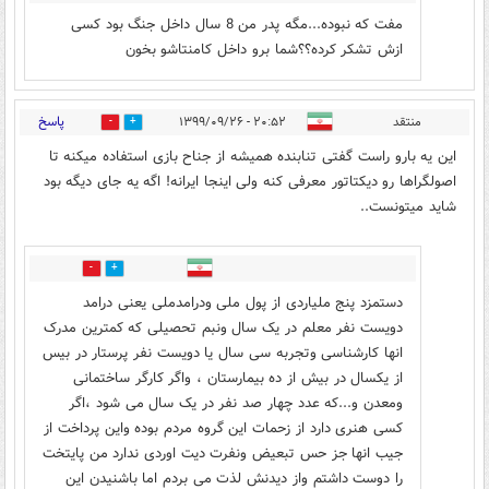
مفت که نبوده...مگه پدر من 8 سال داخل جنگ بود کسی
ازش تشکر کرده؟؟شما برو داخل کامنتاشو بخون
پاسخ
منتقد
۲۰:۵۲ - ۱۳۹۹/۰۹/۲۶
0
6
این یه بارو راست گفتی تنابنده همیشه از جناح بازی استفاده میکنه تا
اصولگراها رو دیکتاتور معرفی کنه ولی اینجا ایرانه! اگه یه جای دیگه بود
شاید میتونست..
0
9
دستمزد پنج ملیاردی از پول ملی ودرامدملی یعنی درامد
دویست نفر معلم در یک سال ونبم تحصیلی که کمترین مدرک
انها کارشناسی وتجربه سی سال یا دویست نفر پرستار در بیس
از یکسال در بیش از ده بیمارستان ، واگر کارگر ساختمانی
ومعدن و...که عدد چهار صد نفر در یک سال می شود ،اگر
کسی هنری دارد از زحمات این گروه مردم بوده واین پرداخت از
جیب انها جز حس تبعیض ونفرت دیت اوردی ندارد من پایتخت
را دوست داشتم واز دیدنش لذت می بردم اما باشنیدن این