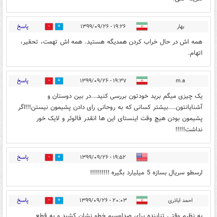
پاسخ
بهار
۱۹:۲۶ - ۱۳۹۹/۰۹/۲۶
10
5
همه اش در حال خراب کردن همدیگه هستید. همه اش تهمت، تحقیر،
اتهام.
پاسخ
۱۹:۳۷ - ۱۳۹۹/۰۹/۲۶
m.a
1
3
یک چیزی میگم برید خودتون بررسی کنید...در بین دوستان و
آشنایانتون....بیشتر کسانی که به روحانی رای دادن پشیمون نیستن!!!اگر
پشیمون بودن هیچ وقت اینستای این ها انقدر فالوئر و لایک خور
نداشت!!!!!
پاسخ
۱۹:۵۲ - ۱۳۹۹/۰۹/۲۶
1
2
ارسطو سریال بسازه 5 میلیارد بگیره !!!!!!!!!!
پاسخ
احمد اباذری
۲۰:۰۳ - ۱۳۹۹/۰۹/۲۶
1
8
به نظرم وقتی تنابنده برای صداوسیم خطو نشان کشید و به قطع