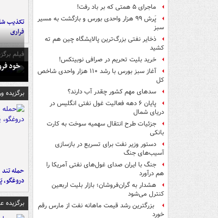
ماجرای ۵ همتی که بر باد رفت!
پَرش ۹۹ هزار واحدی بورس و بازگشت به مسیر
تکذیب شای
سبز
فراری
ذخایر نفتی بزرگ‌ترین پالایشگاه چین هم ته
کشید
فیلم برگزی
خرید بلیت تحریم در صرافی نوبیتکس!
خود فرو
آغاز سبز بورس با رشد ۱۱۰ هزار واحدی شاخص
کل
سدهای مهم کشور چقدر آب دارند؟
برگزیده و
پایان ۶ دهه فعالیت غول نفتی انگلیس در
دریای شمال
جزئیات طرح انتقال سهمیه سوخت به کارت
بانکی
دستور وزیر نفت برای تسریع در بازسازی
آسیب‌های جنگ
جنگ با ایران صدای غول‌های نفتی آمریکا را
حمله تند ف
هم درآورد
دروغگو، پَ
هشدار به گران‌فروشان؛ بازار بلیت اربعین
کنترل می‌شود
برگزیده 
بزرگترین رشد قیمت ماهانه نفت از مارس رقم
خورد