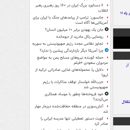
۶ دستاورد بزرگ ایران در ۱۶۰ روز رهبری رهبر
انقلاب
موج بارش‌های تابستانه در راه ۱۱
جانسون: ترامپ از پیامدهای جنگ با ایران برای
آمریکایی‌ها آگاه است
جان یک یهودی برابر ۱۰ میلیون انسان؟
رونمایی رئال مادرید از دیومانده
تجاوز نظامی مجدد رژیم صهیونیستی به سوریه
چرا آمریکا دیگر بازدارندگی پیشین را ندارد؟
حمله کوبنده نیروهای مسلح یمن به مواضع
مزدوران سعودی +فیلم
دلایل ردّ محموله‌های غذایی صادراتی ترکیه از
اروپا
حزب‌الله خواستار توقف مذاکرات با رژیم
صهیونیستی شد
خود فروخته‌ها چطور با موساد همکاری
می‌کردند؟
تقلال
آتش‌سوزی در منطقه حفاظت‌شده دیزمار مهار
شد
کویت دستور تعطیلی تنها مدرسه ایرانی را
صادر کرد