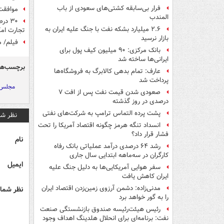
فرار بی‌سابقه کشتی‌های سعودی از باب
موافقت
المندب
۳۰ د
۲.۶ میلیارد بشکه نفت با جنگ علیه ایران به
تجارت امک
بازار نرسید
فیلم/ م
بانک مرکزی: ۹۰ میلیون کیف پول برای
ایرانی‌ها ساخته شد
برچسب‌ها
عارف: تمام بدهی کالابرگ به فروشگاه‌ها
پرداخت شد
مجلس 
صعودی شدن قیمت نفت پس از افت ۷
درصدی در روز گذشته
پشت پرده التماس ترامپ به شرکت‌های نفتی
نظر شم
انسداد تنگه هرمز چگونه اقتصاد آمریکا را تحت
فشار قرار داد؟
نام
رشد ۶۴ درصدی درآمد عملیاتی بانک رفاه
کارگران در سه‌ماهه ابتدایی سال جاری
ایمیل
سفر هوایی آمریکایی‌ها به دلیل جنگ علیه
ایران کاهش یافت
مدنی‌زاده: دشمن آرزوی زمین‌زدن اقتصاد ایران
نظر شما 
را به گور خواهد برد
رئیس هیئت‌رئیسه صندوق بازنشستگی صنعت
نفت: برنامه‌ای برای انحلال هلدینگ اهداف وجود