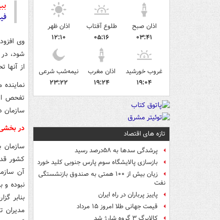
ببی
فیلم/ ور
اذان صبح
طلوع آفتاب
اذان ظهر
۱۲:۱۰
۰۵:۱۶
۰۳:۴۱
وی افزود:
شود، در 
از آنها 
غروب خورشید
اذان مغرب
نیمه‌شب شرعی
۲۳:۲۲
۱۹:۲۴
۱۹:۰۴
نماینده 
تفحص از 
سازمان د
در بخشی 
تازه های اقتصاد
سازمان ب
پرشدگی سدها به ۵۸درصد رسید
کشور قدر
بازسازی پالایشگاه سوم پارس جنوبی کلید خورد
آن سازما
زیان بیش از ۱۰۰ همتی به صندوق‌ بازنشستگی
نفت
نبوده و ب
پاییز پرباران در راه ایران
بنابر گز
قیمت جهانی طلا امروز ۱۵ مرداد
مدیران ت
کالابرگ ۳ گروه شارژ شد