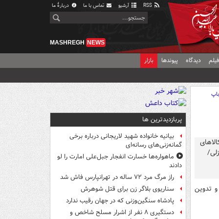
RSS
آرشیو
تماس با ما
دربارهٔ ما
MASHREGH
NEWS
یلم
دیدگاه
پیوندها
بازار
اپ
پربازدیدترین ها
بیانیه خانواده شهید لاریجانی درباره برخی
گمانه‌زنی‌های رسانه‌ای
ماهواره‌ها خسارت انفجار جبل‌علی امارت را لو
دادند
راز مرگ مرد ۷۲ ساله در تهرانپارس فاش شد
و تدوین
سناریوی بلاگر زن برای قتل شوهرش
پادشاه سنگین‌وزنی که در جهان رقیب ندارد
دستگیری ۸ نفر از اشرار مسلح شاخص و