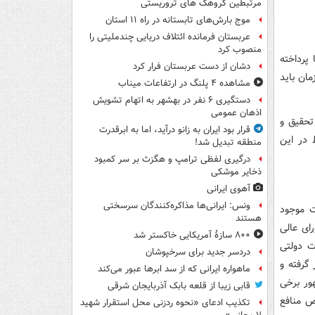
مرتبطین گروهک های تروریستی
موج بارش‌های تابستانه در راه ۱۱ استان
عربستان فرمانده ائتلاف دریایی چندملیتی را
منصوب کرد
 پرداخته
دشان از دست عربستان فرار کرد
ان باید
مشاهده ۴ پلنگ در ارتفاعات میناب
دستگیری ۶ نفر در بهشهر به اتهام تشویش
اذهان عمومی
تحقیق و
قرار بود ایران به زانو درآید، اما به ابرقدرت
 در این
منطقه تبدیل شد!
درگیری لفظی ترامپ و هگزث بر سر کمبود
ذخایر موشکی
آهوی ایرانی
ونس: ایرانی‌ها مذاکره‌کنندگان سرسختی
ت موجود
هستند
ای عالی
۸۰۰ سازۀ آمریکایی خاکستر شد
ت دولتی
دردسر جدید برای سرخپوشان
 گرفته و
ماهواره ایرانی که از سد ابرها عبور می‌کند
ور برخی
قابی زیبا از قلعه بابک آذربایجان شرقی
ض منافع
تکذیب ادعای «نحوه ردزنی محل استقرار شهید