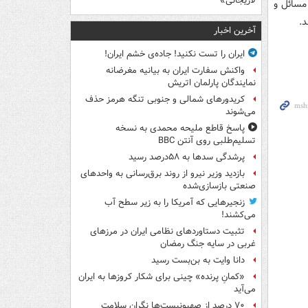
لاریجانی»
مسائل و
د.
آخرین اخبار
ایران را تست نکنید! جاده‌ی خشم ایران!
واکنش سفارت ایران به بیانیه مغرضانه
نمایندگان پارلمان اتریش
کریدورهای شمالی و جنوبی تنگه هرمز حذف
می‌شوند
پاسخ قاطع ملیحه محمدی به نسخه
تسلیم‌طلبی روی آنتن BBC
پرشدگی سدها به ۵۸درصد رسید
بازدید وزیر نیرو از روند برق‌رسانی به واحدهای
صنعتی بازسازی‌شده
زنجیرهایی که آمریکا را به زیر سطح آب
می‌کشند!
تثبیت دستاوردهای نظامی ایران در مرزهای
غربی در سایه جنگ رمضان
دانا وایت به بن‌بست رسید
«کمانِ پرنده» چینی برای شکار کروزها به ایران
می‌آید
۷۰ درصد از صهیونیست‌ها نگران سلامت