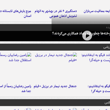
عه معافیت سربازان
دستگیری ۶ نفر در بهشهر به اتهام
تشویش اذهان عمومی
استان
ده
خته‌ها چطور با موساد همکاری می‌کردند؟
رزشی
یگو به اینفانتینو:
جنجال جدید نیمار در برزیل +فیلم
رامین رضاییان رسماً از اس
ست‌ و حیله‌گر!
جدا شد
عکس