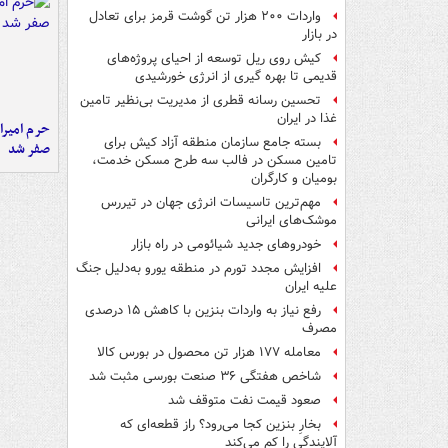
واردات ۲۰۰ هزار تن گوشت قرمز برای تعادل
در بازار
کیش روی ریل توسعه از احیای پروژه‌های
قدیمی تا بهره گیری از انرژی خورشیدی
تحسین رسانه قطری از مدیریت بی‌نظیر تامین
غذا در ایران
حرم امیرا
بسته جامع سازمان منطقه آزاد کیش برای
صفر شد
تامین مسکن در فالب سه طرح مسکن خدمت،
بومیان و کارگران
مهم‌ترین تاسیسات انرژی جهان در تیررس
موشک‌های ایرانی
خودروهای جدید شیائومی در راه بازار
افزایش مجدد تورم در منطقه یورو به‌دلیل جنگ
علیه ایران
رفع نیاز به واردات بنزین با کاهش ۱۵ درصدی
مصرف
معامله ۱۷۷ هزار تن محصول در بورس کالا
شاخص‌ هفتگی ۳۶ صنعت بورسی مثبت شد
صعود قیمت نفت متوقف شد
بخارِ بنزین کجا می‌رود؟ راز قطعه‌ای که
آلایندگی را کم می‌کند