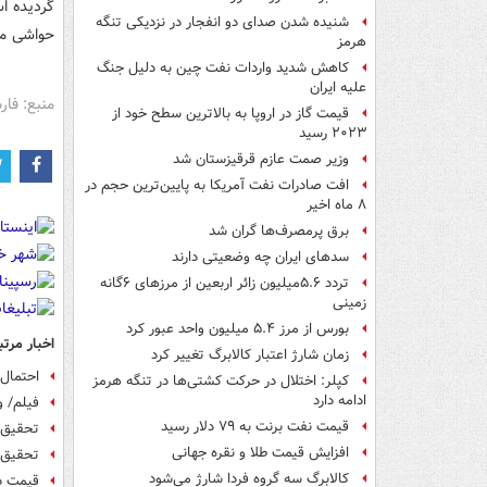
گردیده ا
شنیده شدن صدای دو انفجار در نزدیکی تنگه
حواشی مط
هرمز
کاهش شدید واردات نفت چین به دلیل جنگ
علیه ایران
منبع: فا
قیمت گاز در اروپا به بالاترین سطح خود از
۲۰۲۳ رسید
وزیر صمت عازم قرقیزستان شد
افت صادرات نفت آمریکا به پایین‌ترین حجم در
۸ ماه اخیر
برق پرمصرف‌ها گران شد
سدهای ایران چه وضعیتی دارند
تردد ۵.۶میلیون زائر اربعین از مرزهای ۶گانه
زمینی
بورس از مرز ۵.۴ میلیون واحد عبور کرد
اخبار مرتب
زمان شارژ اعتبار کالابرگ تغییر کرد
احتمال رد ل
کپلر: اختلال در حرکت کشتی‌ها در تنگه هرمز
ادامه دارد
فیلم/ ورود ۷ میلیون تن کالای 
قیمت نفت برنت به ۷۹ دلار رسید
تحقیق 
افزایش قیمت طلا و نقره جهانی
تحقیق 
کالابرگ سه گروه فردا شارژ می‌شود
قیمت د