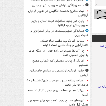
ادامه ویرانگری ارتش صهیونیستی در جنین
ثبت سالروز شکست انگلیس در تقویم فوتبال
آرژانتین
پایان دور جدید مذاکرات دولت لبنان و رژیم
صهیونیستی در رم ایتالیا
درماندگی صهیونیست‌ها در برابر استراتژی و
قدرت ایران
سناتور آمریکایی: ترامپ نماد فساد،
اقتدارگرایی و جنگ طلبی است +فیلم
چرا آمریکا نمی‌تواند اراده خود را در تنگه هرمز
به ایران تحمیل کند؟
آمریکا: از پرتاب موشکی کره شمالی مطلع
هستیم
حضور کودکان اوتیسمی در مراسم جاماندگان
اربعین
اعتراف رسانه عبری: مهاجرت شهرک‌نشینان ۵۰
درصد افزایش یافت
برزگر: همای سعادت روی دوش تارتار نشسته
است
نیروهای مسلح یمن: تجمع مزدوران سعودی را
هدف قرار دادیم