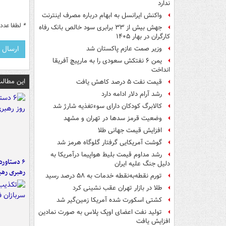
ندارد
واکنش ایرانسل به ابهام درباره مصرف اینترنت
*
لطفا عدد م
جهش بیش از ۳۳ برابری سود خالص بانک رفاه
کارگران در بهار ۱۴۰۵
وزیر صمت عازم پاکستان شد
یمن ۶ نفتکش سعودی را به مارپیچ آفریقا
انداخت
این مطالب
قیمت نفت ۵ درصد کاهش یافت
رشد آرام دلار ادامه دارد
کالابرگ کودکان دارای سوءتغذیه شارژ شد
وضعیت قرمز سدها در تهران و مشهد
افزایش قیمت جهانی طلا
گوشت آمریکایی گرفتار گلوگاه هرمز شد
رشد مداوم قیمت بلیط هواپیما درآمریکا به
دلیل جنگ علیه ایران
رهبری رهب
تورم نقطه‌به‌نقطه خدمات به ۵۸ درصد رسید
طلا در بازار تهران عقب نشینی کرد
کشتی اسکورت شده آمریکا زمین‌گیر شد
تولید نفت اعضای اوپک پلاس به صورت نمادین
افزایش یافت