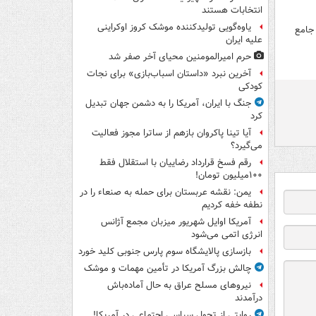
انتخابات هستند
یاوه‌گویی تولیدکننده موشک کروز اوکراینی
 جامع
علیه ایران
حرم امیرالمومنین محیای آخر صفر شد
آخرین نبرد «داستان اسباب‌بازی» برای نجات
کودکی
جنگ با ایران، آمریکا را به دشمن جهان تبدیل
کرد
آیا تینا پاکروان بازهم از ساترا مجوز فعالیت
می‌گیرد؟
رقم فسخ قرارداد رضاییان با استقلال فقط
۱۰۰میلیون تومان!
یمن: نقشه عربستان برای حمله به صنعاء را در
نطفه خفه کردیم
آمریکا اوایل شهریور میزبان مجمع آژانس
انرژی اتمی می‌شود
بازسازی پالایشگاه سوم پارس جنوبی کلید خورد
چالش بزرگ آمریکا در تأمین مهمات و موشک
نیروهای مسلح عراق به حال آماده‌باش
درآمدند
روایتی از تحول سیاسی اجتماعی در آمریکا!