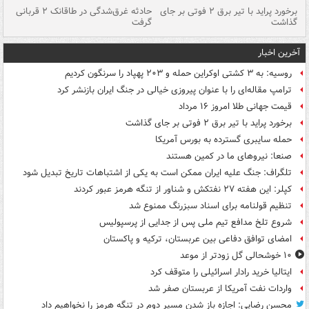
برخورد پراید با تیر برق ۲ فوتی بر جای
حادثه غرق‌شدگی در طاقانک ۲ قربانی
پد
گذاشت
گرفت
جس
آخرین اخبار
روسیه: به ۳ کشتی اوکراین حمله و ۲۰۳ پهپاد را سرنگون کردیم
ترامپ مقاله‌ای را با عنوان پیروزی خیالی در جنگ ایران بازنشر کرد
قیمت جهانی طلا امروز ۱۶ مرداد
برخورد پراید با تیر برق ۲ فوتی بر جای گذاشت
حمله سایبری گسترده به بورس آمریکا
صنعا: نیروهای ما در کمین‌ هستند
تلگراف: جنگ علیه ایران ممکن است به یکی از اشتباهات تاریخ تبدیل شود
کپلر: این هفته ۲۷ نفتکش و شناور از تنگه هرمز عبور کردند
تنظیم قولنامه برای اسناد سبزرنگ ممنوع شد
شروع تلخ مدافع تیم ملی پس از جدایی از پرسپولیس
امضای توافق دفاعی بین عربستان، ترکیه و پاکستان
۱۰ خوشحالی گل زودتر از موعد
ایتالیا خرید رادار اسرائیلی را متوقف کرد
واردات نفت آمریکا از عربستان صفر شد
محسن رضایی: اجازه باز شدن مسیر دوم در تنگه هرمز را نخواهیم داد