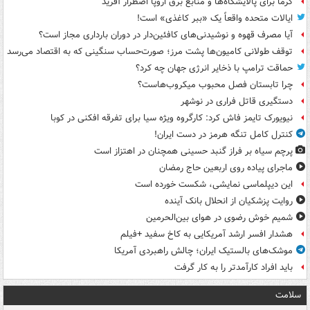
گرما برای پالایشگاه‌ها و منابع برق اروپا اضطرار آفرید
ایالات متحده واقعاً یک «ببر کاغذی» است!
آیا مصرف قهوه و نوشیدنی‌های کافئین‌دار در دوران بارداری مجاز است؟
توقف طولانی کامیون‌ها پشت مرز؛ صورت‌حساب سنگینی که به اقتصاد می‌رسد
حماقت ترامپ با ذخایر انرژی جهان چه کرد؟
چرا تابستان فصل محبوب میکروب‌هاست؟
دستگیری قاتل فراری در نوشهر
نیویورک تایمز فاش کرد: کارگروه ویژه سیا برای تفرقه افکنی در کوبا
کنترل کامل تنگه هرمز در دست ایران!
پرچم سیاه بر فراز گنبد حسینی همچنان در اهتزاز است
ماجرای پیاده روی اربعین حاج رمضان
این دیپلماسی نمایشی، شکست خورده است
روایت پزشکیان از انحلال بانک آینده
شمیم خوش رضوی در هوای بین‌الحرمین
هشدار افسر ارشد آمریکایی به کاخ سفید +فیلم
موشک‌های بالستیک ایران؛ چالش راهبردی آمریکا
باید افراد کارآمدتر را به کار گرفت
سلامت