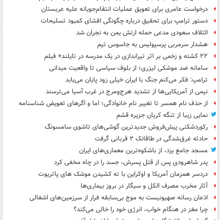
درخواست عامری برای تعویق عملیات انتقام‌جویانه علیه عربستان
دستور ترامپ برای تحقیق درباره چگونگی افشای کمبود تسلیحات
ائتلاف سعودی مدعی حمله ارتش یمن به نجران شد
هشدار سرمربی پرسپولیس به جاسوس تیم
۲۲ کشته و زخمی بر اثر تیراندازی در یک مدرسه در تایلند+ فیلم
سامانه ضد موشکی لیزری؛ از بلوف سیاسی تا واقعیت میدانی
ترامپ: فکر می‌کنم جنگ با ایران خیلی زود پایان می‌یابد
نیمی از آمریکایی‌ها از تشدید هرج‌ومرج در غرب آسیا می‌ترسند
از حذف نام همسر تا تغییر نام خانوادگی؛ اما و اگرهای تعویض شناسنامه
نمایی زیبا از تنگه کریان جزیره قشم
رکوردشکنی پیش‌فروش جدیدترین گوشی‌های تاشوی سامسونگ
حادثه غرق‌شدگی در طاقانک ۲ قربانی گرفت
مسجد جامع یزد، از باشکوه‌ترین معماری‌های ایران
پدر شاهرودی پس از قتل پسرش، جسد را در چاه مخفی کرد
دردسر همزمان آمریکا و اوکراین با ته کشیدن موشک های پاتریوت
آثار مخرب مصرف الکل و سیگار در بروز بیماری‌ها
اذعان رسانه صهیونیست به موج بی‌سابقه فرار از سرزمین‌های اشغالی
چرا مغز در هنگام خواب، انرژی خود را خالی می‌کند؟