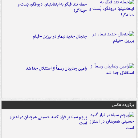
حمله تند فیگو به اینفانتینو: دروغگو، پَست‌ و
حیله‌گر!
جنجال جدید نیمار در برزیل +فیلم
رامین رضاییان رسماً از استقلال جدا شد
برگزیده عکس
پرچم سیاه بر فراز گنبد حسینی همچنان در اهتزاز
است