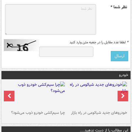
نظر شما *
*
لطفا عدد مقابل را در جعبه متن وارد کنید
خودرو
خودروهای جدید شیائومی در راه بازار
چرا سیم‌کشی خودرو ذوب می‌شود؟
شو
این مطالب را از دست ندهید....