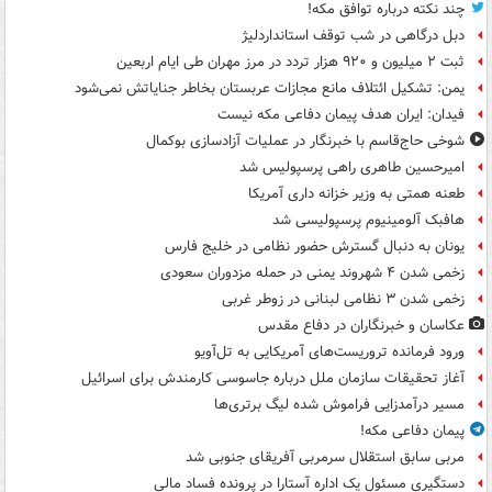
چند نکته درباره توافق مکه!
دبل درگاهی در شب توقف استانداردلیژ
ثبت ۲ میلیون و ۹۲۰ هزار تردد در مرز مهران طی ایام اربعین
یمن: تشکیل ائتلاف مانع مجازات عربستان بخاطر جنایاتش نمی‌شود
فیدان: ایران هدف پیمان دفاعی مکه نیست
شوخی حاج‌قاسم با خبرنگار در عملیات آزادسازی بوکمال
امیرحسین طاهری راهی پرسپولیس شد
طعنه همتی به وزیر خزانه داری آمریکا
هافبک آلومینیوم پرسپولیسی شد
یونان به دنبال گسترش حضور نظامی در خلیج فارس
زخمی شدن ۴ شهروند یمنی در حمله مزدوران سعودی
زخمی شدن ۳ نظامی لبنانی در زوطر غربی
عکاسان و خبرنگاران در دفاع مقدس
ورود فرمانده تروریست‌های آمریکایی به تل‌آویو
آغاز تحقیقات سازمان ملل درباره جاسوسی کارمندش برای اسرائیل
مسیر درآمدزایی فراموش شده لیگ برتری‌ها
پیمان دفاعی مکه!
مربی سابق استقلال سرمربی آفریقای جنوبی شد
دستگیری مسئول یک اداره آستارا در پرونده فساد مالی