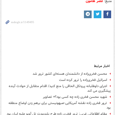
منبع:
عصر هامون
اخبار مرتبط
محسن‌ فخری‌زاده از دانشمندان هسته‌ای کشور ترور شد
اسرائیل فخری‌زاده را ترور کرده است
اجرای داوطلبانه پروتکل الحاقی را منع کنید/ اقدام متقابل از حوادث آینده
پیشگیری می کند
شهید محسن فخری زاده چه کسی بود؟+ تصاویر
ترور فخری زاده نقشه آمریکایی-صیهونیستی برای برهم زدن اوضاع منطقه
بود
مقام اطلاعاتی غربی: ترور فخری زاده طرح بلندمدت تل آویو علیه ایران بود