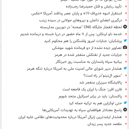
تأیید ربایش و قتل حمیدرضا رجب‌زاده
استقرار انبوه «دی‌اف‑۱۷» و پایان عصر پدافند آمریکا +عکس
درگیری اعضای داعش و نیروهای جولانی در سیده زینب
لحظه انفجار جایگاه CNG "صحنه" در دوربین مداربسته
خدمه ناو لینکلن: پس از ۸ ماه حضور در دریا خسته و درمانده‌ شدیم
پزشکیان: جنایات امروز واشنگتن را هم محکوم کنید
تصاویر دیده‌ نشده از دو فرمانده شهید موشکی
جزئیات جدید از نفتکش منفجر شده در هرمز
بیانیه سپاه پاسداران به مناسبت روز خبرنگار
هشدار دبیر شورای عالی امنیت ملی به امریکا درباره تنگه هرمز
"سوپر ال‌نینو"در راه است؟
پالایشگاه سیزران منفجر شد
فارن افرز: جنگ با ایران یک فاجعه است
پاکستان: باید در برابر اسرائیل متحد شویم
حتی اوکراین هم به ترکیه حمله کرد
پاسخ معنادار هوافضای سپاه به تهدیدات آمریکایی‌ها
هشدار ارشدترین ژنرال آمریکا درباره محدودیت‌های نظامی علیه ایران
مقصد جدید پسر زیدان