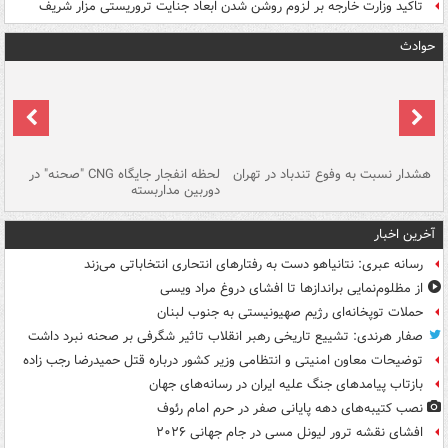
تاکید وزارت خارجه بر لزوم روشن شدن ابعاد جنایت تروریستی مزار شریف
حوادث
ای
هشدار نسبت به وفوع تندباد در تهران
لحظه انفجار جایگاه CNG "صحنه" در
دس
دوربین مداربسته
ات
آخرین اخبار
رسانه عبری: نتانیاهو دست به رفتارهای انتحاری انتخاباتی می‌زند
از مظلوم‌نمایی براندازها تا افشای دروغ مراد ویسی
حملات توپخانه‌ای رژیم صهیونیستی به جنوب لبنان
صفار هرندی: تشییع تاریخی رهبر انقلاب تاثیر شگرفی بر صحنه نبرد داشت
توضیحات معاون امنیتی و انتظامی وزیر کشور درباره قتل حمیدرضا رجب زاده
بازتاب پیامدهای جنگ علیه ایران در رسانه‌های جهان
نصب کتیبه‌های دهه پایانی صفر در حرم امام رئوف
افشای نقشه ترور لیونل مسی در جام جهانی ۲۰۲۶