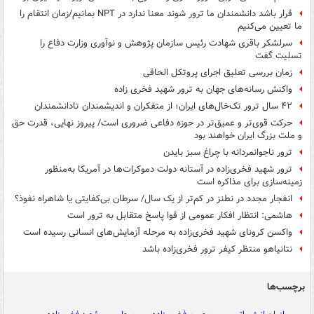
قرار باشد دانشمندان ما ترور شوند معنا ندارد در NPT بمانیم/زمان انتقام را
ما تعیین می‌کنیم
سرلشکر باقری شهادت رئیس سازمان پژوهش و نوآوری وزارت دفاع را
تسلیت گفت
زمان بررسی تعلیق اجرای پروتکل الحاقی
واکنش رسانه‌های جهان به ترور شهید فخری‌ زاده
۴۲ سال ترور تک‌خال‌های ایران؛ از متفکران و اندیشمندان تادانشمندان
حرکت قوی‌تر و عمیق‌تر در حوزه دفاعی ضروری است/ پیروز نهایی، قدرت حق
و ملت بزرگ ایران خواهند بود
ترور ناجوانمردانه با چراغ سبز بایدن
ترور شهید فخری‌زاده در آستانه دولت دموکرات‌ها در آمریکا به‌منظور
زمینه‌سازی برای مذاکره است
انفجار مجدد در نطنز در کم‌تر از یک سال/ سرطان بی‌کفایتی یا شاهراه نفوذ؟
هاشمی: انتظار افکار عمومی از قوا پاسخ متقابل به ترور است
واکسن کرونای شهید فخری‌زاده به مرحله آزمایش‌های انسانی رسیده است
نتانیاهو منتظر کیفر ترور فخری‌زاده باشد
برچسب‌ها