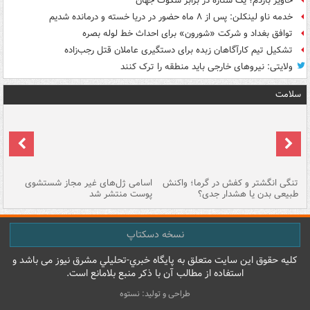
خاویر باردم؛ یک ستاره در برابر سکوت جهان
خدمه ناو لینکلن: پس از ۸ ماه حضور در دریا خسته و درمانده‌ شدیم
توافق بغداد و شرکت «شورون» برای احداث خط لوله بصره
تشکیل تیم کارآگاهان زبده برای دستگیری عاملان قتل رجب‌زاده
ولایتی: نیروهای خارجی باید منطقه را ترک کنند
سلامت
تنگی انگشتر و کفش در گرما؛ واکنش
اسامی ژل‌های غیر مجاز شستشوی
مر
طبیعی بدن یا هشدار جدی؟
پوست منتشر شد
نسخه دسکتاپ
کليه حقوق اين سايت متعلق به پایگاه خبري-تحليلي مشرق نيوز می باشد و
استفاده از مطالب آن با ذکر منبع بلامانع است.
طراحی و تولید: نستوه