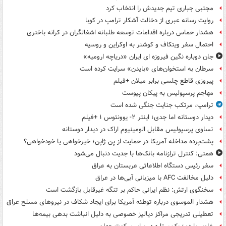
مجتبی جباری تیم جدیدش را انتخاب کرد
روایت رسانه عبری از دخالت آشکار ترامپ در کوبا
هشدار حماس درباره اقدامات توسعه طلبانه اشغالگران در کرانه باختری
احتمال سفر ویتکاف و کوشنر به اوکراین و روسیه
جان دوباره نگین فیروزه ای ایران «دریاچه ارومیه»
سرطان به استخوان‌های «بایدن» سرایت کرده است
پیروزی قاطع چلسی برابر میلان +فیلم
مهاجم پرسپولیس به پیکان پیوست
ترامپ، مرتکب جنایت جنگی شده است
دیدار دوستانه اما جدی؛ اینتر ۲- یوونتوس ۱ +فیلم
تساوی پرسپولیس مقابل الومینیوم اراک در دیدار دوستانه
پشت‌پرده مداخله آمریکا در حمایت از یِن ژاپن؛ خیرخواهی یا خودخواهی؟
همتی: کنترل ترازنامه بانک‌ها با جدیت دنبال می‌شود
سفر رئیس دستگاه اطلاعاتی عربستان به عراق
دلیل مخالفت AFC با میزبانی آبی‌ها در عراق
سخنگوی ارتش: نظم ایرانی حاکم بر تنگه غیرقابل بازگشت است
هشدار الموسوی درباره توطئه آمریکا برای ایجاد شکاف در نیروهای مسلح عراق
تعطیلی تدریجی مراکز دیالیز خصوصی به دلیل انباشت بدهی بیمه‌ها