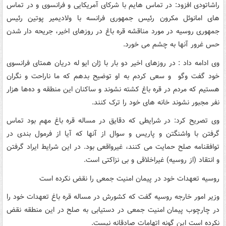
راشاتودی افزود: در تماس هایم با شرکای آمریکایی و فرانسوی و در تماس
های امانوئل مکرون رئیس جمهوری فرانسه با ولادیمیر پوتین رئیس
جمهوری روسیه در مورد مناقشه قره باغ در روزهای اخیر، جریحه دار شدن
حس غرور آنها به چشم می خورد.
وی ادامه داد : در روزهای اخیر دو بار با ژان ایو له دریان همتای فرانسوی
خود گفت وگو و سعی کردم به او توضیح بدهم که ما ناراحت و نگران
هستیم که مردم در قره باغ کشته نشوند و ساکنان این منطقه و ده‌ها هزار
نفر مجبور نشوند خانه های خود را ترک کنند.
وی تصریح کرد: در شرایطی که دقایق در مساله قره باغ مهم بود تماس
گرفتن با واشنگتن و پاریس و سوال از آنها که آیا از فرمول بندی در
توافقنامه صلح حمایت می کنند، غیرواقعی بود. در این شرایط ایراد گرفتن
و انتقاد (از روسیه) غیراخلاقی و بی نزاکتی است.
روسیه تعهدات خود در پیمان امنیت جمعی را نقض نکرده است
وزیر امور خارجه روسیه گفت که کشورش در مساله قره باغ تعهدات خود را
در چارچوب پیمان امنیت جمعی در دستیابی به صلح در این منطقه نقض
نکرده است این گونه اتهامات صادقانه نیست.