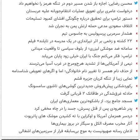
محسن رضایی: اجازه باز شدن مسیر دوم در تنگه هرمز را نخواهیم داد
درخواست عامری برای تعویق عملیات انتقام‌جویانه علیه عربستان
دستور ترامپ برای تحقیق درباره چگونگی افشای کمبود تسلیحات
ائتلاف سعودی مدعی حمله ارتش یمن به نجران شد
هشدار سرمربی پرسپولیس به جاسوس تیم
۲۲ کشته و زخمی بر اثر تیراندازی در یک مدرسه در تایلند+ فیلم
سامانه ضد موشکی لیزری؛ از بلوف سیاسی تا واقعیت میدانی
ترامپ: فکر می‌کنم جنگ با ایران خیلی زود پایان می‌یابد
نیمی از آمریکایی‌ها از تشدید هرج‌ومرج در غرب آسیا می‌ترسند
از حذف نام همسر تا تغییر نام خانوادگی؛ اما و اگرهای تعویض شناسنامه
نمایی زیبا از تنگه کریان جزیره قشم
رکوردشکنی پیش‌فروش جدیدترین گوشی‌های تاشوی سامسونگ
حادثه غرق‌شدگی در طاقانک ۲ قربانی گرفت
مسجد جامع یزد، از باشکوه‌ترین معماری‌های ایران
پدر شاهرودی پس از قتل پسرش، جسد را در چاه مخفی کرد
دردسر همزمان آمریکا و اوکراین با ته کشیدن موشک های پاتریوت
آثار مخرب مصرف الکل و سیگار در بروز بیماری‌ها
اذعان رسانه صهیونیست به موج بی‌سابقه فرار از سرزمین‌های اشغالی