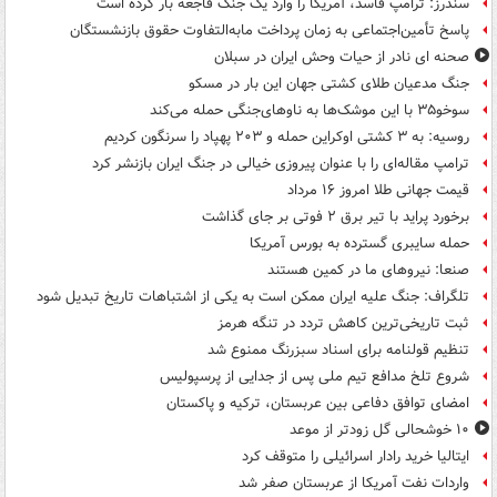
سندرز: ترامپ فاسد، آمریکا را وارد یک جنگ فاجعه بار کرده است
پاسخ تأمین‌اجتماعی به زمان پرداخت مابه‌التفاوت حقوق بازنشستگان
صحنه ای نادر از حیات وحش ایران در سبلان
جنگ مدعیان طلای کشتی جهان این بار در مسکو
سوخو۳۵ با این موشک‌ها به ناوهای‌جنگی حمله می‌کند
روسیه: به ۳ کشتی اوکراین حمله و ۲۰۳ پهپاد را سرنگون کردیم
ترامپ مقاله‌ای را با عنوان پیروزی خیالی در جنگ ایران بازنشر کرد
قیمت جهانی طلا امروز ۱۶ مرداد
برخورد پراید با تیر برق ۲ فوتی بر جای گذاشت
حمله سایبری گسترده به بورس آمریکا
صنعا: نیروهای ما در کمین‌ هستند
تلگراف: جنگ علیه ایران ممکن است به یکی از اشتباهات تاریخ تبدیل شود
ثبت تاریخی‌ترین کاهش تردد در تنگه هرمز
تنظیم قولنامه برای اسناد سبزرنگ ممنوع شد
شروع تلخ مدافع تیم ملی پس از جدایی از پرسپولیس
امضای توافق دفاعی بین عربستان، ترکیه و پاکستان
۱۰ خوشحالی گل زودتر از موعد
ایتالیا خرید رادار اسرائیلی را متوقف کرد
واردات نفت آمریکا از عربستان صفر شد