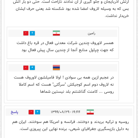
ارتش اذربایجان و جلو گیری از ان ندادند ناراحت است. حتی دو بار اتش
بس که به وسیله لاروف امضا شده بود شکسته شد یعنی حرف ایشان
خریدار نداشت.
رامین
0
5
همسر لاوروف چندین شرکت معدنی فعال در قره باغ داشت
که جهت چپاول منابع آنجا از چندین سال پیش فعال بود
0
1
در عجبم ازین همه بی سوادی ! اولا فامیلشون لاوروف هست
نه لاروف دوم اسم کوجیکش "سرگئی" هست که اسم کاملا
روسی ... کامنت گذاشتنم بلد نیستین شماها
پاسخ
۱۹:۴۴ - ۱۳۹۹/۰۸/۲۹
32
14
روسیه و ترکیه بریدند و دوختند. فرانسه و امریکا هم سوختند. ایران هم
به دلیل بازپسگیری جغرافیای شیعی، برنده نهایی این پیروزی است.