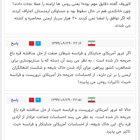
لاوروف گفته دقایق مهم بوده! یعنی روس ها ارامنه را عملا نجات دادند!
چون خانکندی هم در حال سقوط بود و مسئولان ارمنستان اعتراف کردند
که اگر توافق را امضا نمی کردند ۲۰ هزار سرباز ارمنی محاصره و کشته
می شدند.
پاسخ
۲۲:۱۶ - ۱۳۹۹/۰۸/۲۹
4
9
اگر غرور آمریکای جنایتکار و فرانسه شیطان صفت از حل مناقشه قره باغ
جریحه دار شده است ، به نظر می رسد آن دسته که با سناریوسازی برای
شمالغرب کشور پیراهن عزای آزاد شدن خاک شیعه و شکست اشغالگران
ارمنی را بر تن دارند، از احساسات جریحه دار آمریکای تروریست و فرانسه
خبیث تاثیرات روحی می پذیرند!
پاسخ
۲۲:۵۱ - ۱۳۹۹/۰۸/۲۹
1
16
حالا که غرور آمریکای تروریست و فرانسه خبیث از حل مناقشه قره باغ
جریحه دار شده است، به نظر می رسد احساسات جماعت عزادار از آزادی
قره باغ، این خاک شیعه، از احساسات آمریکای جنایتکار و فرانسه خبث
تاثیر می پذیرد.