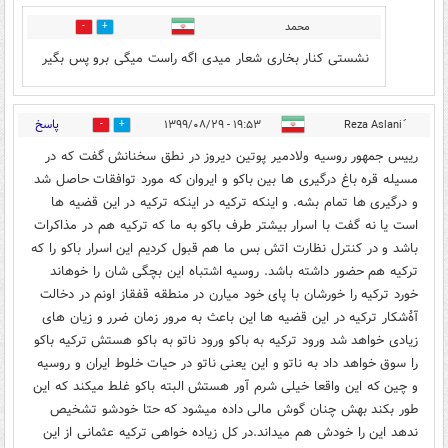
محمد
0
0
نشستی کنار بخاری شعار میدی اگه راست میگی برو پس بگیر
پاسخ
۱۹:۵۳ - ۱۳۹۹/۰۸/۲۹
23
2
رییس جمهور روسیه ولادمیر پوتین دیروز در نطق سخنانش گفت که در
مسیله قره باغ درگیری ها بین باکو و ایروان که مورد توافقات حاصل شد
و درگیری ها تمام بشه. و اینکه ترکیه در اینکه ترکیه در این قضیه ها
است یا نه گفت با اسرار بیشتر طرف باکو به ما که ترکیه هم در مذاکرات
باشد و در کنترل نظارت اتش بس ما هم قبول کردیم این اسرار باکو را که
ترکیه هم حضور داشته باشد. روسیه اشتباه این بچگی شان را خوهاند
خورد ترکیه را خورشان با پای خود میارن در منطقه قفقاز اونم در دخالت
آۀشکار ترکیه در این قضیه ها این باعث به مرور زمان ضرر و زیان های
زیادی خواهد شد ورود ترکیه به باکو ورود ناتو به باکو هستش ترکیه باکو
را سوق خواهد داد به ناتو و این یعنی ناتو در حیات خلوط ایران و روسیه
و چین که این واقعا خیلی شرم آور هستش البته باکو غلط میکند که این
طور بکند بهش چنان گوش مالی داده میشود که حتا خودشو تشخیص
ندهد این را خودش هم میداند.در کل زیاده خواهی ترکیه عثمانی از این