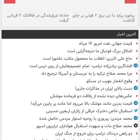
برخورد پراید با تیر برق ۲ فوتی بر جای
حادثه غرق‌شدگی در طاقانک ۲ قربانی
پد
گذاشت
گرفت
جس
آخرین اخبار
قیمت جهانی نفت امروز ۱۶ مرداد
اشکال بزرگ فوتبال ما نتیجه‌گرایی است
حاج علی اکبری: انقلاب ما محصول مکتب عاشورا است
افشاگری برادرزاده ترامپ: تمام تصمیم‌هایش از روی ترس است
چرا محمد صلاح ترکیه را به عربستان و آمریکا ترجیح داد
وقوع انفجار مهیب در مسکو
دست بالای ایران در مذاکرات جاری!
عکس‌های دیده نشده از رفاقت دو فرمانده‌ موشکی
قیمت بنزین مانند موشک بالا می‌رود اما مانند پر پایین می‌آید!
استقبال خاص دخترک عراقی از زائران اربعین حسینی
محمد مرندی: پیروزی با روحیه استوار مردمی حاصل شده
محمد صلاح مات و مبهوت استقبال هواداران ترابزون اسپور
دو راهی دردناک ترامپ برای خروج از جنگ ایران