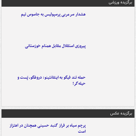
برگزیده ورزشی
هشدار سرمربی پرسپولیس به جاسوس تیم
پیروزی استقلال مقابل همنام خوزستانی
حمله تند فیگو به اینفانتینو: دروغگو، پَست‌ و
حیله‌گر!
برگزیده عکس
پرچم سیاه بر فراز گنبد حسینی همچنان در اهتزاز
است