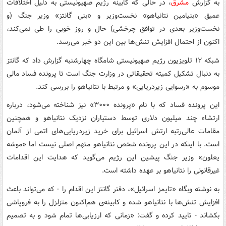
به گزارش
مشرق
، در حالی که کابینه رژیم صهیونیستی به دلیل اختلافات
عمیق «بنیامین نتانیاهو» نخست‌وزیر و «بنی گانتز» وزیر جنگ (و
نخست‌وزیر بعدی در توافق چرخشی) حال و روز خوبی را طی نمی‌کند،
اکنون از احتمال افزایش تنش‌ها بین این دو خبر می‌رسد.
شبکه ۱۲ تلویزیون رژیم صهیونیستی شامگاه چهارشنبه گزارش داد که گانتز
به دنبال تشکیل کمیته تحقیقاتی در وزارت جنگ است تا پرونده فساد مالی
موسوم به «رسوایی زیردریایی» و مرتبط با نتانیاهو را بررسی کند.
این پرونده فساد که با نام «پرونده ۳۰۰۰» نیز شناخته می‌شود، درباره
ارتشاء چند میلیون دلاری توسط دستیاران نزدیک نتانیاهو و همچنین
مقامات عالی‌رتبه ارتش اسرائیل برای خرید زیردریایی‌های اتمی از آلمان
است. با اینکه در این پرونده شخص نتانیاهو متهم اصلی نیست اما «موشه
یعلون» وزیر جنگ پیشین این رژیم می‌گوید که هدایت این اقدامات
غیرقانونی را نتانیاهو بر عهده داشته است.
به نوشته وبگاه «تایمز اسرائیل»، دفتر گانتز این اقدام را - که می‌تواند باعث
افزایش تنش‌ها با نتانیاهو شده و کابینه‌ی هم‌اکنون متزلزل را به فروپاشی
بکشاند - تایید کرده و گفت: «زمانی که ارزیابی‌ها تمام شود و به تصمیم