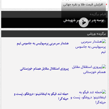
افزایش قیمت طلا و نقره جهانی
فیلم برگزیده
بوسه‌ پدر بر پای پسر شهیدش
برگزیده ورزشی
هشدار سرمربی پرسپولیس به جاسوس تیم
پیروزی استقلال مقابل همنام خوزستانی
حمله تند فیگو به اینفانتینو: دروغگو، پَست‌ و
حیله‌گر!