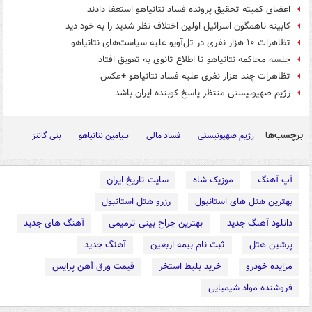
اعضای کمیته تحقیق پرونده فساد نتانیاهو استعفا دادند
کابینه ناهمگون اسرائیل اولین اختلاف نظر شدید را به خود دید
تظاهرات ۱۰ هزار نفری در تل‌آویو علیه سیاست‌های نتانیاهو
جلسه محاکمه نتانیاهو تا اطلاع ثانوی به تعویق افتاد
تظاهرات چند هزار نفری علیه فساد نتانیاهو +عکس
رژیم صهیونیستی منتظر پاسخ کوبنده ایران باشد
برچسب‌ها
رژیم صهیونیستی
فساد مالی
بنیامین نتانیاهو
بنی گانتز
آپ آهنگ
موزیک شاه
سایت تاریخ ایران
بهترین هتل های استانبول
رزرو هتل استانبول
دانلود آهنگ جدید
بهترین جراح بینی ترمیمی
آهنگ های جدید
پرشین هتل
ثبت نام بیمه اربعین
آهنگ جدید
مزایده خودرو
خرید بلیط استخر
قیمت ورق آهن پرایس
فروشنده مواد شیمیایی