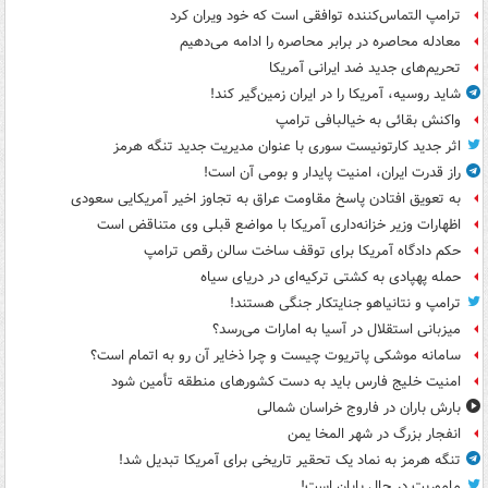
ترامپ التماس‌کننده توافقی است که خود ویران کرد
معادله محاصره در برابر محاصره را ادامه می‌دهیم
تحریم‌های جدید ضد ایرانی آمریکا
شاید روسیه، آمریکا را در ایران زمین‌گیر کند!
واکنش بقائی به خیالبافی ترامپ
اثر جدید کارتونیست سوری با عنوان مدیریت جدید تنگه هرمز
راز قدرت ایران، امنیت پایدار و بومی آن است!
به تعویق افتادن پاسخ مقاومت عراق به تجاوز اخیر آمریکایی سعودی
اظهارات وزیر خزانه‌داری آمریکا با مواضع قبلی وی متناقض است
حکم دادگاه آمریکا برای توقف ساخت سالن رقص ترامپ
حمله پهپادی به کشتی ترکیه‌ای در دریای سیاه
ترامپ و نتانیاهو جنایتکار جنگی هستند!
میزبانی استقلال در آسیا به امارات می‌رسد؟
سامانه موشکی پاتریوت چیست و چرا ذخایر آن رو به اتمام است؟
امنیت خلیج فارس باید به دست کشورهای منطقه تأمین شود
بارش باران در فاروج خراسان شمالی
انفجار بزرگ در شهر المخا یمن
تنگه هرمز به نماد یک تحقیر تاریخی برای آمریکا تبدیل شد!
ماموریت در حال پایان است!