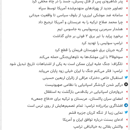
پدر شاهرودی پس از قتل پسرش، جسد را در چاه مخفی کرد
تصاویر جدید از پهپادهای منهدم‌شده آمریکا توسط سپاه
سامانه ضد موشکی لیزری؛ از بلوف سیاسی تا واقعیت میدانی
چرا محمد صلاح ترکیه را به عربستان و آمریکا ترجیح داد
هشدار سرمربی پرسپولیس به جاسوس تیم
برخورد پراید با تیر برق ۲ فوتی بر جای گذاشت
ترامپ سوئیس را تهدید کرد
گربه جریان برق شهرستان فریمان را قطع کرد
سوخو۳۵ با این موشک‌ها به ناوهای‌جنگی حمله می‌کند
تلگراف: جنگ علیه ایران ممکن است به یکی از اشتباهات تاریخ تبدیل شود
ترامپ: فکر می‌کنم جنگ با ایران خیلی زود پایان می‌یابد
استقبال خاص دخترک عراقی از زائران اربعین حسینی
درگیر شدن گردشگر اسپانیایی با نظامی صهیونیست
دروازه‌بان اسپانیایی در یک‌قدمی بازگشت به استقلال
امضای سران پاکستان، عربستان و ترکیه برای «دفاع جمعی»
افشاگری برادرزاده ترامپ: تمام تصمیم‌هایش از روی ترس است
نمایی زیبا از تنگه کریان جزیره قشم
ادعای بسنت درباره توافق ایران و آمریکا
واکنش بقائی به خیالبافی ترامپ