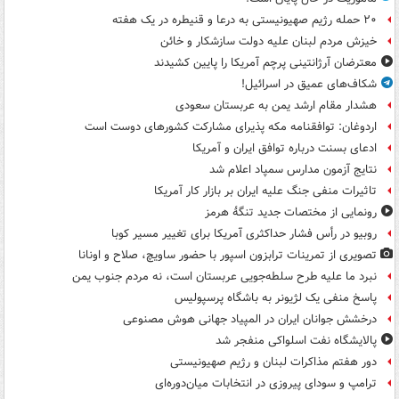
۲۰ حمله رژیم صهیونیستی به درعا و قنیطره در یک هفته
خیزش مردم لبنان علیه دولت سازشکار و خائن
معترضان آرژانتینی پرچم آمریکا را پایین کشیدند
شکاف‌های عمیق در اسرائیل!
هشدار مقام ارشد یمن به عربستان سعودی
اردوغان: توافقنامه مکه پذیرای مشارکت کشورهای دوست است
ادعای بسنت درباره توافق ایران و آمریکا
نتایج آزمون مدارس سمپاد اعلام شد
تاثیرات منفی جنگ علیه ایران بر بازار کار آمریکا
رونمایی از مختصات جدید تنگۀ هرمز
روبیو در رأس فشار حداکثری آمریکا برای تغییر مسیر کوبا
تصویری از تمرینات ترابزون اسپور با حضور ساویچ، صلاح و اونانا
نبرد ما علیه طرح سلطه‌جویی عربستان است، نه مردم جنوب یمن
پاسخ منفی یک لژیونر به باشگاه پرسپولیس
درخشش جوانان ایران در المپیاد جهانی هوش مصنوعی
پالایشگاه نفت اسلواکی منفجر شد
دور هفتم مذاکرات لبنان و رژیم صهیونیستی
ترامپ و سودای پیروزی در انتخابات میان‌دوره‌ای