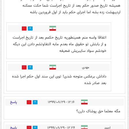
همیشه تاریخ صدور حکم بعد از تاریح اجراست شما حکت ممکنه
اردیبهشت زده بشه اما اجرای حکم باید از اول فروردین باشه
3
0
اتفاقا واسه منم همینطوریه تاریخ حکمم بعد از تاریخ اجراست
و از بابتش تو حقوق ماه بعدم مابه التفاوتشم دادن این دیگه
خودشم سواد سایبریش ضعیفه
مهدی
0
0
داداش برعکس متوجه شدی! توی این سند اول حکم اجرا شده
بعد صادر شده
پاسخ
۱۲:۱۶ - ۱۳۹۹/۰۸/۲۹
0
15
مگه معلما حق پوشاک دارن؟
پاسخ
احمد
۱۲:۲۴ - ۱۳۹۹/۰۸/۲۹
0
14