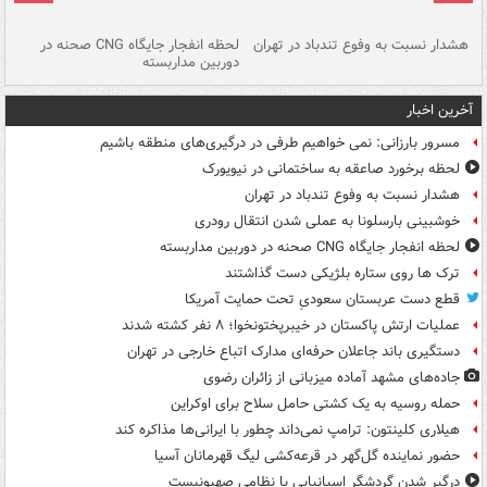
ای
هشدار نسبت به وفوع تندباد در تهران
لحظه انفجار جایگاه CNG صحنه در
دس
دوربین مداربسته
ات
آخرین اخبار
مسرور بارزانی: نمی خواهیم طرفی در درگیری‌های منطقه باشیم
لحظه برخورد صاعقه به ساختمانی در نیویورک
هشدار نسبت به وفوع تندباد در تهران
خوشبینی بارسلونا به عملی شدن انتقال رودری
لحظه انفجار جایگاه CNG صحنه در دوربین مداربسته
ترک ها روی ستاره بلژیکی دست گذاشتند
قطع دست عربستان سعودیِ تحت حمایت آمریکا
عملیات ارتش پاکستان در خیبرپختونخوا؛ ۸ نفر کشته شدند
دستگیری باند جاعلان حرفه‌ای مدارک اتباع خارجی در تهران
جاده‌های مشهد آماده میزبانی از زائران رضوی
حمله روسیه به یک کشتی حامل سلاح برای اوکراین
هیلاری کلینتون: ترامپ نمی‌داند چطور با ایرانی‌ها مذاکره کند
حضور نماینده گل‌گهر در قرعه‌کشی لیگ قهرمانان آسیا
درگیر شدن گردشگر اسپانیایی با نظامی صهیونیست