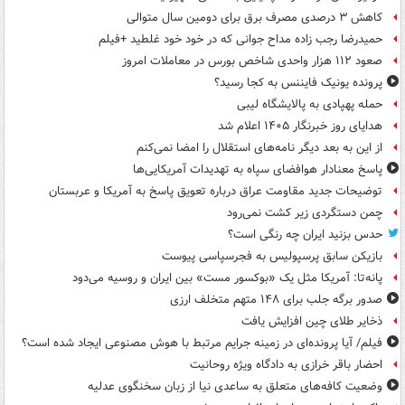
کاهش ۳ درصدی مصرف برق برای دومین سال متوالی
حمیدرضا رجب زاده مداح جوانی که در خود خود غلطید +فیلم
صعود ۱۱۲ هزار واحدی شاخص بورس در معاملات امروز
پرونده یونیک فایننس به کجا رسید؟
حمله پهپادی به پالایشگاه لیبی
هدایای روز خبرنگار ۱۴۰۵ اعلام شد
از این به بعد دیگر نامه‌های استقلال را امضا نمی‌کنم
پاسخ معنادار هوافضای سپاه به تهدیدات آمریکایی‌ها
توضیحات جدید مقاومت عراق درباره تعویق پاسخ به آمریکا و عربستان
چمن دستگردی زیر کشت نمی‌رود
حدس بزنید ایران چه رنگی است؟
بازیکن سابق پرسپولیس به فجرسپاسی پیوست
پانه‌تا: آمریکا مثل یک «بوکسور مست» بین ایران و روسیه می‌دود
صدور برگه جلب برای ۱۴۸ متهم متخلف ارزی
ذخایر طلای چین افزایش یافت
فیلم/ آیا پرونده‌ای در زمینه جرایم مرتبط با هوش مصنوعی ایجاد شده است؟
احضار باقر خرازی به دادگاه ویژه روحانیت
وضعیت کافه‌های متعلق به ساعدی نیا از زبان سخنگوی عدلیه