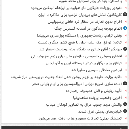
پاکستان: باید در برابر اسرائیل متحد شویم
تئودور روزولت جایگزین ناو هواپیمابر آبراهام لینکلن می‌شود
کاریکاتور/ تلاش‌های بی‌پایان ترامپ برای مذاکره با ایران
اخراج بدون تعارف در انتظار فرد خاطی پرسپولیس
اتمام بودجه پنتاگون در آستانه گسترش جنگ
وقتی ترامپ ریاست‌جمهوری را دستگاه پول‌سازی می‌بیند!
ترکیه: توافق مکه علیه ایران یا هیچ کشور دیگری نیست
جهانگیر: آقای خرازی به دادگاه ویژه روحانیت احضار شد
افشای رسوایی جاسوسی سازمان ملل برای رژیم صهیونیستی
توافق برای برگزاری دیدار دوستانه ایران و آذربایجان
ابراهیم صادقی سرمربی سایپا شد
تاکید وزارت خارجه بر لزوم روشن شدن ابعاد جنایت تروریستی مراز شریف
آماده سازی ضریح نورانی امیرالمومنین برای ایام پایانی صفر
تأیید ربایش و قتل حمیدرضا رجب‌زاده
آخرین وضعیت پرونده ساعدی‌نیا
واکنش مردم جنوب عراق به تصاویر کودکان میناب
خیابان‌های بمبئی غرق شدند
تحلیلگر یمنی: تحرکات سعودی‌ها به دقت رصد می‌شود