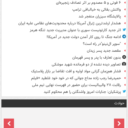
۶ فوتی و ۵ مصدوم بر اثر تصادف زنجیره‌ای
واکنش بقائی به خیالبافی ترامپ
پالایشگاه سیزران منفجر شد
هشدار ارشدترین ژنرال آمریکا درباره محدودیت‌های نظامی علیه ایران
اثر جدید کارتونیست سوری با عنوان مدیریت جدید تنگه هرمز
ادامه جنگ تا روی کار آمدن دولت جدید در آمریکا!
"سوپر ال‌نینو"در راه است؟
مقصد جدید پسر زیدان
بدون تعارف با پدر و پسر قهرمان
تصاویر دیده‌ نشده از دو فرمانده شهید موشکی
فشار هم‌زمان گرانی مواد اولیه و افت تقاضا بر بازار پلاستیک
حمیدرضا رجب زاده مداح جوانی که در خود خود غلطید +فیلم
رقابت ۲۸ والیبالیست برای حضور در فهرست نهایی تیم ملی
پزشکیان: جنایات امروز واشنگتن را هم محکوم کنید
حوادث