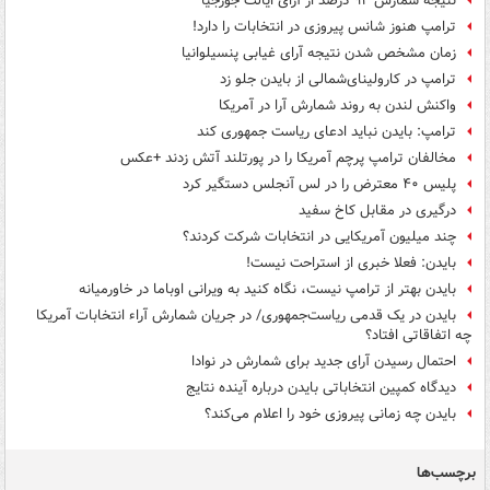
نتیجه شمارش ۹۴ درصد از آرای ایالت جورجیا
ترامپ هنوز شانس پیروزی در انتخابات را دارد!
زمان مشخص شدن نتیجه آرای غیابی پنسیلوانیا
ترامپ در کارولینای‌شمالی از بایدن جلو زد
واکنش لندن به روند شمارش آرا در آمریکا
ترامپ: بایدن نباید ادعای ریاست جمهوری کند
مخالفان ترامپ پرچم آمریکا را در پورتلند آتش زدند +عکس
پلیس ۴۰ معترض را در لس آنجلس دستگیر کرد
درگیری در مقابل کاخ سفید
چند میلیون آمریکایی در انتخابات شرکت کردند؟
بایدن: فعلا خبری از استراحت نیست!
بایدن بهتر از ترامپ نیست، نگاه کنید به ویرانی اوباما در خاورمیانه
بایدن در یک قدمی ریاست‌جمهوری/ در جریان شمارش آراء انتخابات آمریکا
چه اتفاقاتی افتاد؟
احتمال رسیدن آرای جدید برای شمارش در نوادا
دیدگاه کمپین انتخاباتی بایدن درباره آینده نتایج
بایدن چه زمانی پیروزی خود را اعلام می‌کند؟
برچسب‌ها