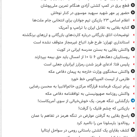
قطع برق در کمپ کشتی آزادی هنگام تمرین ملی‌پوشان
حضور پر مهر شهید سپهبد موسوی در کنار نوه‌اش
اعلام اسامی ۲۳ بازیکن تیم جوانان برای انتخابی جام ملت‌ها
کنایه بقایی به تقابل ایران با ترامپ و آمریک
توضیحات اتاق بازرگانی درباره کارت‌های بازرگانی و ارزهای برنگشته
استانداری تهران: طرح طرد اتباع غیرمجاز متوقف نشده است
واکنش بقایی به بستن مدرسه ایرانی در کویت
روستاییان دهک‌های ۶ تا ۱۰ از امسال باید حق بیمه بپردازند
پلیس فتا: ادعای فریز شدن رمزارز ایرانیان جعلی است
واکنش سخنگوی وزارت خارجه به پیمان دفاعی مکه
طارمی از لیست المپیاکوس خط خورد
پیام تبریک فرمانده قرارگاه مرکزی خاتم‌الانبیا به محسن رضایی
واکنش روزنامه صهیونیستی به توافقنامه دفاعی مکه
بازگشایی تنگه هرمز، یک خوش‌خیالی از سوی آمریکاست!
بازیکنی که چشم فلیک را گرفت!
پاسخ بقایی به گرفتن عوارض در تنگه هرمز در تفاهم با عمان
رونالدو: بارسلونا من را ناامید کرد
کشف بقایای یک کشتی باستانی رومی در سواحل ایتالیا