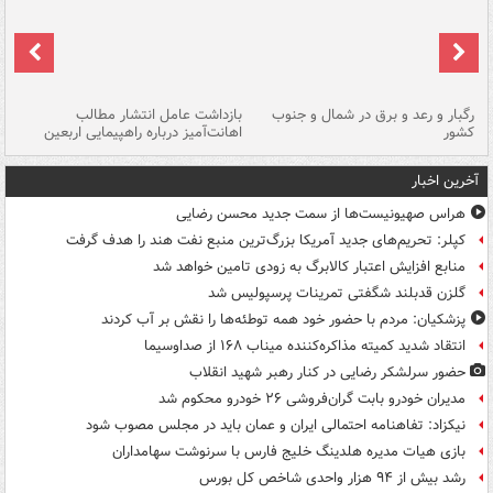
رگبار و رعد و برق در شمال و جنوب
بازداشت عامل انتشار مطالب
کشور
اهانت‌آمیز درباره راهپیمایی اربعین
گر
آخرین اخبار
هراس صهیونیست‌ها از سمت جدید محسن رضایی
کپلر: تحریم‌های جدید آمریکا بزرگ‌ترین منبع نفت هند را هدف گرفت
منابع افزایش اعتبار کالابرگ به زودی تامین خواهد شد
گلزن قدبلند شگفتی تمرینات پرسپولیس شد
پزشکیان: مردم با حضور خود همه توطئه‌ها را نقش بر آب کردند
انتقاد شدید کمیته مذاکره‌کننده میناب ۱۶۸ از صداوسیما
حضور سرلشکر رضایی در کنار رهبر شهید انقلاب
مدیران خودرو بابت گران‌فروشی ۲۶ خودرو محکوم شد
نیکزاد: تفاهنامه احتمالی ایران و عمان باید در مجلس مصوب شود
بازی هیات مدیره هلدینگ خلیج فارس با سرنوشت سهامداران
رشد بیش از ۹۴ هزار واحدی شاخص کل بورس