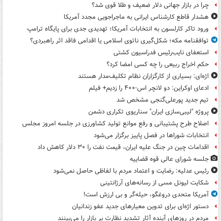
چرا در بازار جهانی دلار ضعیف و طلا قوی شد؟
هشدار قاطع کارشناس ایرانی به ماجراجویی مجدد آمریکا
ورود تاکر کارلسون به انتخابات آمریکا؛ تهدیدی جدی برای پایگاه ترامپ
توافقنامه مکه؛ شکل‌گیری ناتوی اسلامی یا اقدامی فاقد اثر راهبردی؟
استعفای نایب‌رئیس فدراسیون کشتی
حکم اخراج ربیعی را چه کسی امضا کرد؟
اژه‌ای: بسیاری از کارگزاران نظام تکلیف‌مدار هستند
ادعای اوکراین: دو لانچر اس-۴۰۰ را زدیم+ فیلم
تیم جدید پورعلی‌گنجی مشخص شد
پروژه "لیبی‌سازی ایران" سناریوی تکراری دشمن
اصلاح طرح پشتیبانی و رفع موانع تولید کشاورزی در جلسه امروز مجلس
انتخابات شوراها در فصل پاییز برگزار می‌شود
اقدامات چین در جنگ علیه ایران، قیمت نفت را ۳۰ دلار کاهش داد
جلسه شورای عالی قوه قضاییه
رئیس عدلیه: رضایت و اعتماد مردم با لفاظی حاصل نمی‌شود
شکایت لیونل مسی از رسانه‌های آرژانتینی
آمریکا متحدی دروغگو، حیله‌گر و بی ارزش است!
دستور اژه‌ای برای تدوین معیارهای جدید عفو زندانیان
مردم در روزهای آینده آثار تشدید نظارت بر بازار را می‌بینند