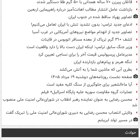
قاتلان پیرزن ۷۰ ساله همدانی با ۵۰ گرم طلا دستگیر شدند
بازداشت عامل انتشار مطالب اهانت‌آمیز درباره راهپیمایی اربعین
تصاویر پهپاد ساقط شده در جنوب ایران
ادعای جدید ترامپ: بدون تشدید تنش با ایران تعامل می‌کنیم!
تصاویر جدید از انهدام مواضع نیروهای آمریکایی در غرب آسیا
کشف ۳۱۰ گرم تریاک از معده مسافر اتوبوس در قاینات
وزیر جنگ سابق ترامپ: اینکه ایران دست بالا را دارد واقعیت است
مدیرعامل پرسپولیس قیمت آخر را برای نساجی تعیین کرد
تنگه هرمز و پیام‌های بازدارنده ایران
بطری آبی که ماشین شما را به آتش می‌کشد
صفحه نخست روزنامه‌های دوشنبه ۱۹ مرداد ۱۴۰۵
آیا ماءالشعیر برای جلوگیری از سنگ کلیه مفید است
عملیات گروه مقاومت سوریه علیه پایگاه اسرائیل+ فیلم
محسن رضایی به عنوان نماینده رهبر انقلاب در شورای‌عالی امنیت ملی منصوب
شد
ولایتی انتصاب محسن رضایی به دبیری شورای‌عالی امنیت ملی را تبریک گفت
در مسیر تولد ابریشم
حوادث