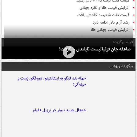
قیمت نفت برنت به ۷۹ دلار رسید
افزایش قیمت طلا و نقره جهانی
قیمت نفت ۵ درصد کاهش یافت
رشد آرام دلار ادامه دارد
افزایش قیمت جهانی طلا
فیلم برگزیده
صاعقه جان فوتبالیست تایلندی را گرفت!
برگزیده ورزشی
حمله تند فیگو به اینفانتینو: دروغگو، پَست‌ و
حیله‌گر!
جنجال جدید نیمار در برزیل +فیلم