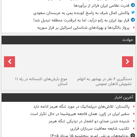
قدرت نظامی ایران فراتر از برآوردها
واکنش کمال شرف به پاسخ کوبنده یمن به عربستان سعودی
قرار بود ایران به زانو درآید، اما به ابرقدرت منطقه تبدیل شد!
پرواز بالگردها و پهپادهای شناسایی اسرائیل بر فراز سوریه
حوادث
دستگیری ۶ نفر در بهشهر به اتهام
موج بارش‌های تابستانه در راه ۱۱
تشویش اذهان عمومی
استان
فا
آخرین اخبار
پاکستان: تلاش‌های دیپلماتیک در مورد تنگه هرمز ادامه دارد
سفیر ایران در ژاپن: همان فاجعه هیروشیما در حال تکرار است
شنیده شدن صدای دو انفجار در نزدیکی تنگه هرمز
تکذیب شایعه معافیت سربازان فراری
روزنامه‌های ورزشی امروز پنج‌شنبه ۱۵ مرداد ۱۴۰۵