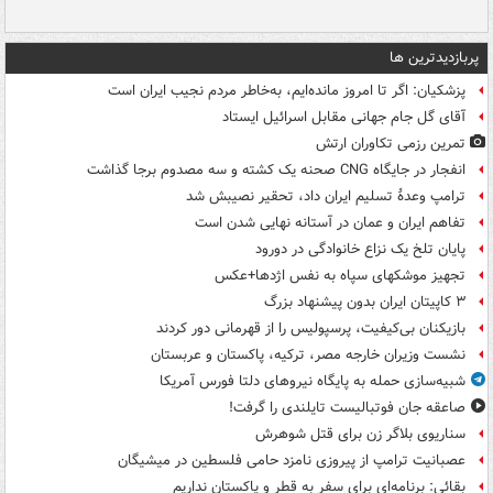
پربازدیدترین ها
پزشکیان: اگر تا امروز مانده‌ایم، به‌خاطر مردم نجیب ایران است
آقای گل جام جهانی مقابل اسرائیل ایستاد
تمرین رزمی تکاوران ارتش
انفجار در جایگاه CNG صحنه یک کشته و سه مصدوم برجا گذاشت
ترامپ وعدۀ تسلیم ایران داد، تحقیر نصیبش شد
تفاهم ایران و عمان در آستانه نهایی شدن است
پایان تلخ یک نزاع خانوادگی در دورود
تجهیز موشکهای سپاه به نفس اژدها+عکس
۳ کاپیتان ایران بدون پیشنهاد بزرگ
بازیکنان بی‌کیفیت، پرسپولیس را از قهرمانی دور کردند
نشست وزیران خارجه مصر، ترکیه، پاکستان و عربستان
شبیه‌سازی حمله به پایگاه نیروهای دلتا فورس آمریکا
صاعقه جان فوتبالیست تایلندی را گرفت!
سناریوی بلاگر زن برای قتل شوهرش
عصبانیت ترامپ از پیروزی نامزد حامی فلسطین در میشیگان
بقائی: برنامه‌ای برای سفر به قطر و پاکستان نداریم