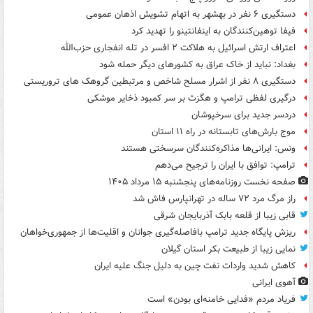
دستگیری ۶ نفر در بهشهر به اتهام تشویش اذهان عمومی
فیفا توهین‌کنندگان به اینفانتینو را تهدید کرد
اعتراف ارتش اسرائیل به هلاکت ۲ افسر در تله انفجاری حزب‌الله
بغداد: نباید از خاک عراق به کشورهای دیگر حمله شود
دستگیری ۸ نفر از اشرار مسلح شاخص و مرتبطین گروهک های تروریستی
درگیری لفظی ترامپ و هگزث بر سر کمبود ذخایر موشکی
دردسر جدید برای سرخپوشان
موج بارش‌های تابستانه در راه ۱۱ استان
ونس: ایرانی‌ها مذاکره‌کنندگان سرسختی هستند
ترامپ: توافق با ایران را ترجیح می‌دهم
صفحه نخست روزنامه‌های پنجشنبه ۱۵ مرداد ۱۴۰۵
راز مرگ مرد ۷۲ ساله در تهرانپارس فاش شد
قابی زیبا از قلعه بابک آذربایجان شرقی
ریزش پایگاه جدید ترامپ بافاصله‌گیری جوانان و اقلیت‌ها از جمهوری‌خواهان
نمایی زیبا از طبیعت بکر استان گیلان
کاهش شدید واردات نفت چین به دلیل جنگ علیه ایران
آهوی ایرانی
فریاد مردم «فدایی خامنه‌ای بودن» است