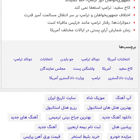
جمهوری‌خواهان دور ترامپ، خط کشیدند
کاخ سفید: ترامپ استعفا نمی کند
اختلاف جمهوریخواهان و ترامپ بر سر انتقال مسالمت آمیز قدرت
دموکرات‌ها: رفتار ترامپ مانند «رئیس مافیا» است
زمان شمارش آرای پستی در ایالات مختلف آمریکا
برچسب‌ها
انتخابات آمریکا
دونالد ترامپ
جو بایدن
انتخابات
دونالد ترامپ
کاخ سفید
آمریکا
واشنگتن پست
مجلس نمایندگان
وزارت دادگستری
ترامپ
وزارت دادگستری آمریکا
آپ آهنگ
موزیک شاه
سایت تاریخ ایران
بهترین هتل های استانبول
رزرو هتل استانبول
دانلود آهنگ جدید
بهترین جراح بینی ترمیمی
آهنگ های جدید
پرشین هتل
ثبت نام بیمه اربعین
آهنگ جدید
مزایده خودرو
خرید بلیط استخر
قیمت ورق آهن پرایس