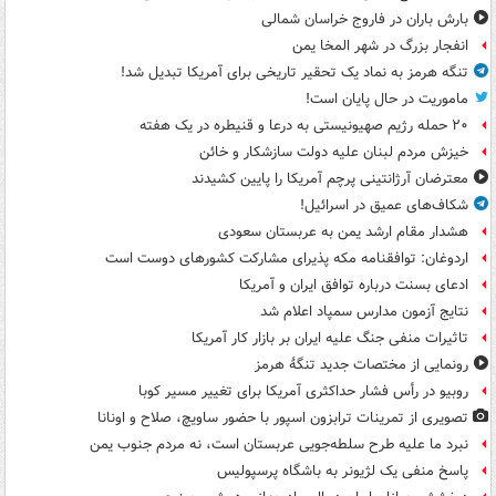
بارش باران در فاروج خراسان شمالی
انفجار بزرگ در شهر المخا یمن
تنگه هرمز به نماد یک تحقیر تاریخی برای آمریکا تبدیل شد!
ماموریت در حال پایان است!
۲۰ حمله رژیم صهیونیستی به درعا و قنیطره در یک هفته
خیزش مردم لبنان علیه دولت سازشکار و خائن
معترضان آرژانتینی پرچم آمریکا را پایین کشیدند
شکاف‌های عمیق در اسرائیل!
هشدار مقام ارشد یمن به عربستان سعودی
اردوغان: توافقنامه مکه پذیرای مشارکت کشورهای دوست است
ادعای بسنت درباره توافق ایران و آمریکا
نتایج آزمون مدارس سمپاد اعلام شد
تاثیرات منفی جنگ علیه ایران بر بازار کار آمریکا
رونمایی از مختصات جدید تنگۀ هرمز
روبیو در رأس فشار حداکثری آمریکا برای تغییر مسیر کوبا
تصویری از تمرینات ترابزون اسپور با حضور ساویچ، صلاح و اونانا
نبرد ما علیه طرح سلطه‌جویی عربستان است، نه مردم جنوب یمن
پاسخ منفی یک لژیونر به باشگاه پرسپولیس