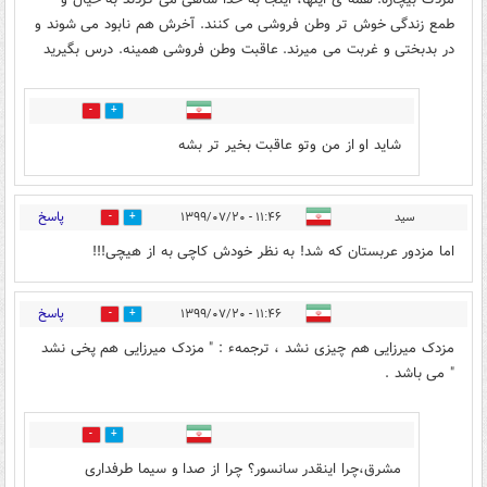
طمع زندگی خوش تر وطن فروشی می کنند. آخرش هم نابود می شوند و
در بدبختی و غربت می میرند. عاقبت وطن فروشی همینه. درس بگیرید
25
10
شاید او از من وتو عاقبت بخیر تر بشه
پاسخ
سید
۱۱:۴۶ - ۱۳۹۹/۰۷/۲۰
18
76
اما مزدور عربستان که شد! به نظر خودش کاچی به از هیچی!!!
پاسخ
۱۱:۴۶ - ۱۳۹۹/۰۷/۲۰
12
76
مزدک میرزایی هم چیزی نشد ، ترجمهء : " مزدک میرزایی هم پخی نشد
" می باشد .
11
12
مشرق،چرا اینقدر سانسور؟ چرا از صدا و سیما طرفداری