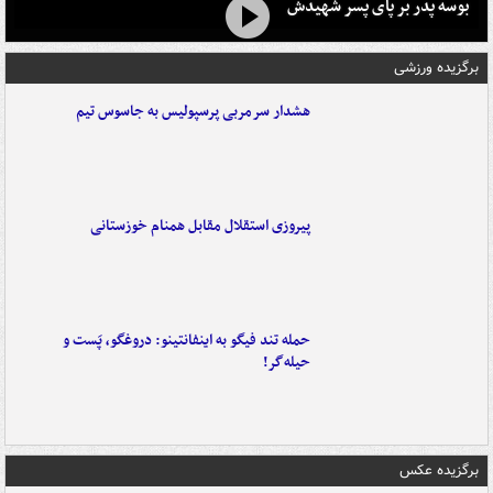
بوسه‌ پدر بر پای پسر شهیدش
برگزیده ورزشی
هشدار سرمربی پرسپولیس به جاسوس تیم
پیروزی استقلال مقابل همنام خوزستانی
حمله تند فیگو به اینفانتینو: دروغگو، پَست‌ و
حیله‌گر!
برگزیده عکس