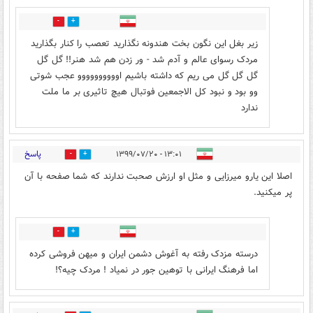
6
17
زیر بغل این نگون بخت هندونه نگذارید تعصب را کنار بگذارید
مردک رسوای عالم و آدم شد - ور زدن هم شد هنر!! گل گل
گل گل گل می ریم که داشته باشیم اوووووووووو عجب شوتی
وو بود و نبود کل الاجمعین فوتبال هیچ تاثیری بر ما ملت
ندارد
پاسخ
۱۳:۰۱ - ۱۳۹۹/۰۷/۲۰
16
29
اصلا این یارو میرزایی و مثل او ارزش صحبت ندارند که شما صفحه با آن
پر میکنید.
5
6
درسته مزدک رفته به آغوش دشمن ایران و میهن فروشی کرده
اما فرهنگ ایرانی با توهین جور در نمیاد ! مردک چیه؟!