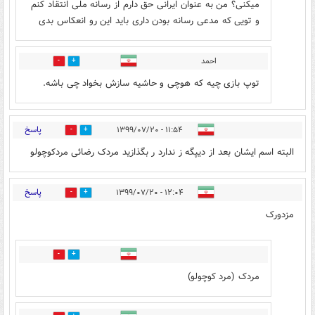
میکنی؟ من به عنوان ایرانی حق دارم از رسانه ملی انتقاد کنم
و تویی که مدعی رسانه بودن داری باید این رو انعکاس بدی
احمد
2
8
توپ بازی چیه که هوچی و حاشیه سازش بخواد چی باشه.
پاسخ
۱۱:۵۴ - ۱۳۹۹/۰۷/۲۰
9
21
البته اسم ایشان بعد از دیپگه ز ندارد ر بگذازید مردک رضائی مردکوچولو
پاسخ
۱۲:۰۴ - ۱۳۹۹/۰۷/۲۰
19
57
مزدورک
4
12
مردک (مرد کوچولو)