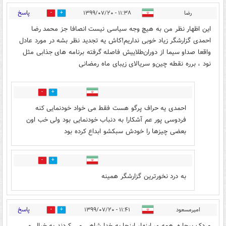
پاسخ
رضا
۱۱:۳۸ - ۱۳۹۹/۰۷/۲۰
56
38
این اظهار نظر من به هیچ وجه سیاسی نیست انصافا جز محمد رضا
احمدی گزارشگر زیاد خوبی نداریم!کاش یه تجدید نظر بشه در مورد عادل
واقعا صداو سیما از دوران‌طلاییش فاصله گرفته برنامه های جذابی مثل
نود ، برره نقطه چین‌و‌ سریالای زیبای ماه رمضانی
5
13
احمدی یه حراف پرگو هست فقط می خواد خودنمایی کنه
فردوسی پور عم آشکارا به دنباب خودنمایی بود ولی خب اون
بعضی چیزها را خودش سبکشو ابداع کرده بود
4
6
به درد نخورترین گزارشگر همینه
پاسخ
امیرمسعود
۱۱:۴۱ - ۱۳۹۹/۰۷/۲۰
13
110
مردک بیچاره. همه ی اینها، اینجا به خدا شاهی می کردند به خیال و