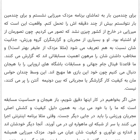
برای چندمین بار به تماشای برنامه مزدک میرزایی نشستم و برای چندمین
بار نتوانستم بیش از چند دقیقه اش را تحمل کنم. واقعیت این است که
میرزایی در خارج از کشور چیزی نشد که تصور می کردیم. چون تصورمان از
او اشتباه بود. او و بسیاری از مجریان و گزارشگران گروه ورزش، جذابیت
شان نسبت به هم تعریف می شود (مثلا مزدک از علیفر بهتر است!) و
مخاطب داشتن شان را مرهون اهمیت مسابقاتی اند که گزارش می کنند.
ما قاعدتا فینال جام جهانی و مسابقات باشگاه های اروپایی را با هیجان
دنبال می کنیم چون خود این بازی ها مهیج اند. این وسط چندان حواس
مان به کیفیت کار گزارشگر یا مجریانی که بین دونیمه آنتن را پر می کنند،
نیست.
حتی اگر بخواهیم در کار اینها دقیق شویم، باز هیجان و حساسیت مسابقه
است که ما را با خود می برد. به همین دلیل کیفیت و کشش اصلی
مجریان ورزشی را باید در جایی دیگر جست. وقتی مثلا برنامه اینترنتی اجرا
می کنند یا سر از شبکه ای ماهواره ای در می آورند. آنجا دیگر خودشان اند
و اندازه ی نوآوری و کیفیت شان عیان می شود. مزدک میرزایی همیشه