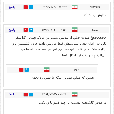
پاسخ
۱۴:۳۳ - ۱۳۹۹/۰۷/۲۰
hrk4950
4
5
خدایش رحمت کند
پاسخ
محمد
۱۴:۵۹ - ۱۳۹۹/۰۷/۲۰
39
9
خخخخخخخ ملومه خیلی از نبودش میسوزین.مزدک بهترین گزارشگر
تلویزیون ایران بود.با سیاستهای غلط فراریش دادید.حالام نشستین پای
برنامه هاش سیر تا پیازشو میبینین آخر سر هم میاید اینجا چرند
میبافید.چقدر بدبختید امثال شمااا
مهدی
0
2
همین که میگی بهترین دیگه تا تهش رو بخون
پاسخ
۱۵:۲۱ - ۱۳۹۹/۰۷/۲۰
.
14
12
در عوض گلشيفته تونست در چند فيلم بازي بکند