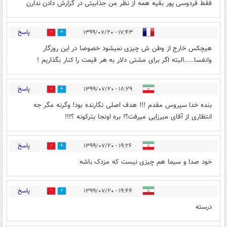
فقط فردوسی پور بقیه همه از نظر من جذابیتی در گزارش دادن ندارن
پاسخ
۱۷:۴۳ - ۱۳۹۹/۰۷/۲۰
2
3
هیچکس خارج از وطن ش چیزی نمیشود خصوصا در این روزگار
وانفسا.....البته اگر برای مشتی دلار به هر قیمت را کنار بگذاریم !
پاسخ
۱۸:۲۹ - ۱۳۹۹/۰۷/۲۰
1
1
بنده خدا سیروس مقدم !!! هدف اصلی نگارنده بود! وگرنه مگر جه
انتظاری از آقای میرزایی میرفت؟! بره اونجا بترکونه ؟!!!
پاسخ
۱۹:۲۶ - ۱۳۹۹/۰۷/۲۰
1
2
خود صدا و سیما هم چیزی نیست که مزدک باشه
پاسخ
۱۹:۴۴ - ۱۳۹۹/۰۷/۲۰
1
0
درسته