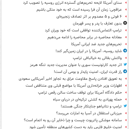
سنای آمریکا لایحه تحریم‌های گسترده انرژی روسیه را تصویب کرد
عراقچی: زمان آن فرا رسیده است که به خود متکی باشیم
۶ فوتی و ۵ مصدوم بر اثر تصادف زنجیره‌ای
بدون تعارف با پدر و پسر قهرمان
ترامپ التماس‌کننده توافقی است که خود ویران کرد
معادله محاصره در برابر محاصره را ادامه می‌دهیم
تحریم‌های جدید ضد ایرانی آمریکا
شاید روسیه، آمریکا را در ایران زمین‌گیر کند!
واکنش بقائی به خیالبافی ترامپ
اثر جدید کارتونیست سوری با عنوان مدیریت جدید تنگه هرمز
راز قدرت ایران، امنیت پایدار و بومی آن است!
به تعویق افتادن پاسخ مقاومت عراق به تجاوز اخیر آمریکایی سعودی
اظهارات وزیر خزانه‌داری آمریکا با مواضع قبلی وی متناقض است
حکم دادگاه آمریکا برای توقف ساخت سالن رقص ترامپ
حمله پهپادی به کشتی ترکیه‌ای در دریای سیاه
ترامپ و نتانیاهو جنایتکار جنگی هستند!
میزبانی استقلال در آسیا به امارات می‌رسد؟
سامانه موشکی پاتریوت چیست و چرا ذخایر آن رو به اتمام است؟
امنیت خلیج فارس باید به دست کشورهای منطقه تأمین شود