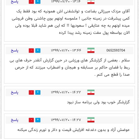
پاسخ
۱۳:۱۴ - ۱۳۹۹/۰۷/۲۰
4
19
آقای مزدک میرزائی بضاعت و توانشفنی اش همونیه که بود فقط یک
کمی پیشرفت در زمینه جانبی ! ملموسه اونهم بوی چاشنی وطن فروشی
میده اونهم به چه عتایقی ! سعودیها !! که این هم شاید قبلا بوده ولی
الان بواسطه پول مفت زمینه رشد پیدا کرده
پاسخ
۱۳:۴۴ - ۱۳۹۹/۰۷/۲۰
0652593704
1
4
سلام . بعضی از گزارشگر های ورزشی در حین گزارش آنقدر حرف های بی
ربط با فضای حاکم بر مسابقه و هیجان و اضطراب میزنند که از حرص
صدا را قطع می کنم .
پاسخ
۱۴:۲۲ - ۱۳۹۹/۰۷/۲۰
0
4
گزارشگر خوب بود ولی برنامه ساز نبود
پاسخ
۱۴:۲۷ - ۱۳۹۹/۰۷/۲۰
24
9
عوضش آزاد و بدون دغدغه افزایش قیمت و دلار و تورم زندگی میکنه