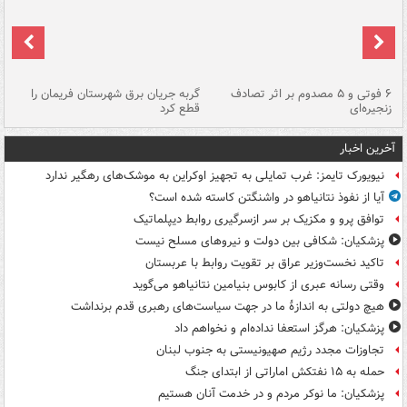
۶ فوتی و ۵ مصدوم بر اثر تصادف
گربه جریان برق شهرستان فریمان را
رگ
زنجیره‌ای
قطع کرد
آخرین اخبار
نیویورک تایمز: غرب تمایلی به تجهیز اوکراین به موشک‌های رهگیر ندارد
آیا از نفوذ نتانیاهو در واشنگتن کاسته شده است؟
توافق پرو و مکزیک بر سر ازسرگیری روابط دیپلماتیک
پزشکیان: شکافی بین دولت و نیروهای مسلح نیست
تاکید نخست‌وزیر عراق بر تقویت روابط با عربستان
وقتی رسانه عبری از کابوس بنیامین نتانیاهو می‌گوید
هیچ دولتی به اندازۀ ما در جهت سیاست‌های رهبری قدم برنداشت
پزشکیان: هرگز استعفا نداده‌ام و نخواهم داد
تجاوزات مجدد رژیم صهیونیستی به جنوب لبنان
حمله به ۱۵ نفتکش‌ اماراتی از ابتدای جنگ
پزشکیان: ما نوکر مردم و در خدمت آنان هستیم