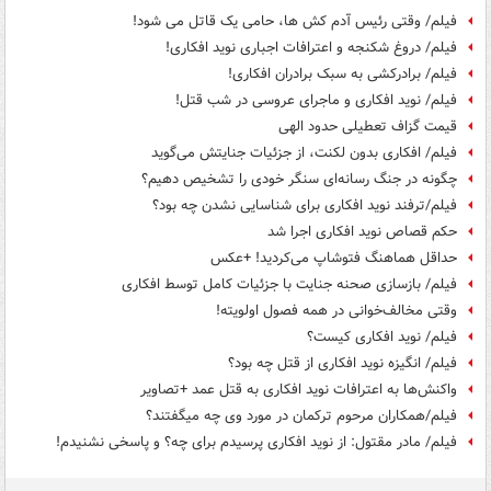
فیلم/ وقتی رئیس آدم کش ها، حامی یک قاتل می شود!
فیلم/ دروغ شکنجه و اعترافات اجباری نوید افکاری!
فیلم/ برادرکشی به سبک برادران افکاری!
فیلم/ نوید افکاری و ماجرای عروسی در شب قتل!
قیمت گزاف تعطیلی حدود الهی
فیلم/ افکاری بدون لکنت، از جزئیات جنایتش می‌گوید
چگونه در جنگ رسانه‌ای سنگر خودی را تشخیص دهیم؟
فیلم/ترفند نوید افکاری برای شناسایی نشدن چه بود؟
حکم قصاص نوید افکاری اجرا شد
حداقل هماهنگ فتوشاپ می‌کردید! +عکس
فیلم/ بازسازی صحنه جنایت با جزئیات کامل توسط افکاری
وقتی مخالف‌خوانی در همه فصول اولویته!
فیلم/ نوید افکاری کیست؟
فیلم/ انگیزه نوید افکاری از قتل چه بود؟
واکنش‌ها به اعترافات نوید افکاری به قتل عمد +تصاویر
فیلم/همکاران مرحوم ترکمان در مورد وی چه میگفتند؟
فیلم/ مادر مقتول: از نوید افکاری پرسیدم برای چه؟ و پاسخی نشنیدم!