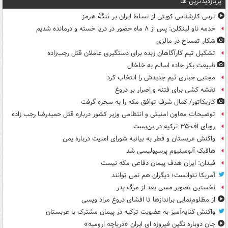
پربازدیدترین ها
ترس کارشناس کویتی از تسلط ایران بر تنگۀ هرمز
خدمه ناو لینکلن: پس از ۸ ماه حضور در دریا خسته و درمانده‌ شدیم
شکار تمساح در مالزی
تشکیل تیم کارآگاهان زبده برای دستگیری عاملان قتل رجب‌زاده
طبیعت بکر جاده اسالم به خلخال
مجتبی جباری تیم جدیدش را انتخاب کرد
نقشه کشی برای فتنه و اصرار بر دروغ
کاریکاتور/ کمال شرف توافق مکه را به سخره گرفت
توضیحات معاون امنیتی و انتظامی وزیر کشور درباره قتل حمیدرضا رجب زاده
رویای اف-۳۵ ترکیه در بن‌بست
واکنش عربستان و قطر به بیانیه شورای امنیت درباره یمن
هافبک آلومینیوم پرسپولیسی شد
فیدان: ایران هدف پیمان دفاعی مکه نیست
آمریکا نتوانست؛ دیگران هم نمی توانند
نخستین تصویر مسی بعد از مرگ پدر
از مظلوم‌نمایی براندازها تا افشای دروغ مراد ویسی
واکنش کنایه‌آمیز به عضویت ترکیه در پیمان مشترک با عربستان
جان دوباره نگین فیروزه ای ایران «دریاچه ارومیه»