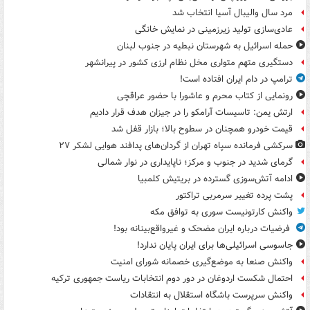
مرد سال والیبال آسیا انتخاب شد
عادی‌سازی تولید زیرزمینی در نمایش خانگی
حمله اسرائیل به شهرستان نبطیه در جنوب لبنان
دستگیری متهم متواری مخل نظام ارزی کشور در پیرانشهر
ترامپ در دام ایران افتاده است!
رونمایی از کتاب محرم و عاشورا با حضور عراقچی
ارتش یمن: تاسیسات آرامکو را در جیزان هدف قرار دادیم
قیمت خودرو همچنان در سطوح بالا؛ بازار قفل شد
سرکشی فرمانده سپاه تهران از گردان‌های پدافند هوایی لشکر ۲۷
گرمای شدید در جنوب و مرکز؛ ناپایداری در نوار شمالی
ادامه آتش‌سوزی گسترده در بریتیش کلمبیا
پشت پرده تغییر سرمربی تراکتور
واکنش کارتونیست سوری به توافق مکه
فرضیات درباره ایران مضحک و غیرواقع‌بینانه بود!
جاسوسی اسرائیلی‌ها برای ایران پایان ندارد!
واکنش صنعا به موضع‌گیری خصمانه شورای امنیت
احتمال شکست اردوغان در دور دوم انتخابات ریاست جمهوری ترکیه
واکنش سرپرست باشگاه استقلال به انتقادات