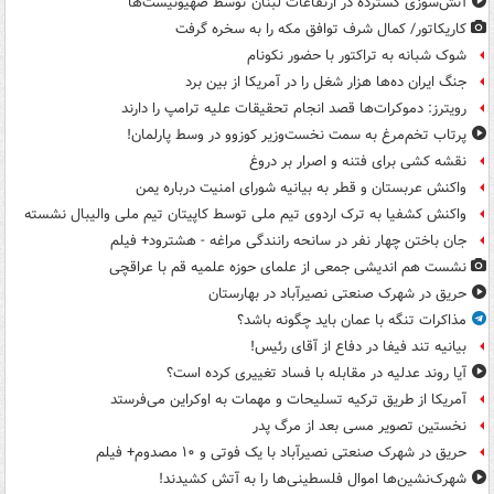
آتش‌سوزی گسترده در ارتفاعات لبنان توسط صهیونیست‌ها
کاریکاتور/ کمال شرف توافق مکه را به سخره گرفت
شوک شبانه به تراکتور با حضور نکونام
جنگ ایران ده‌ها هزار شغل را در آمریکا از بین برد
رویترز: دموکرات‌ها قصد انجام تحقیقات علیه ترامپ را دارند
پرتاب تخم‌مرغ به سمت نخست‌وزیر کوزوو در وسط پارلمان!
نقشه کشی برای فتنه و اصرار بر دروغ
واکنش عربستان و قطر به بیانیه شورای امنیت درباره یمن
واکنش کشفیا به ترک اردوی تیم ملی توسط کاپیتان تیم ملی والیبال نشسته
جان باختن چهار نفر در سانحه رانندگی مراغه - هشترود+ فیلم
نشست هم اندیشی جمعی از علمای حوزه علمیه قم با عراقچی
حریق در شهرک صنعتی نصیرآباد در بهارستان
مذاکرات تنگه با عمان باید چگونه باشد؟
بیانیه تند فیفا در دفاع از آقای رئیس!
آیا روند عدلیه در مقابله با فساد تغییری کرده است؟
آمریکا از طریق ترکیه تسلیحات و مهمات به اوکراین می‌فرستد
نخستین تصویر مسی بعد از مرگ پدر
حریق در شهرک صنعتی نصیرآباد با یک فوتی و ۱۰ مصدوم+ فیلم
شهرک‌نشین‌ها اموال فلسطینی‌ها را به آتش کشیدند!