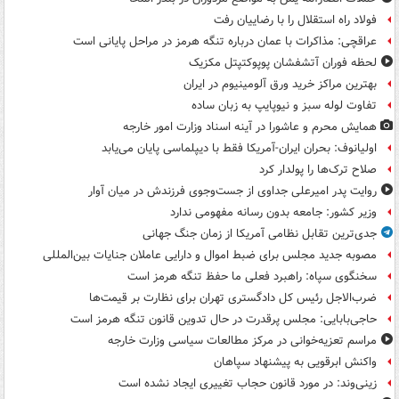
فولاد راه استقلال را با رضاییان رفت
عراقچی: مذاکرات با عمان درباره تنگه هرمز در مراحل پایانی است
لحظه فوران آتشفشان پوپوکتپتل مکزیک
بهترین مراکز خرید ورق آلومینیوم در ایران
تفاوت لوله سبز و نیوپایپ به زبان ساده
همایش محرم و عاشورا در آینه اسناد وزارت امور خارجه
اولیانوف: بحران ایران-آمریکا فقط با دیپلماسی پایان می‌یابد
صلاح ترک‌ها را پولدار کرد
روایت پدر امیرعلی جداوی از جست‌وجوی فرزندش در میان آوار
وزیر کشور: جامعه بدون رسانه مفهومی ندارد
جدی‌ترین تقابل نظامی آمریکا از زمان جنگ جهانی
مصوبه جدید مجلس برای ضبط اموال و دارایی عاملان جنایات بین‌المللی
سخنگوی سپاه: راهبرد فعلی ما حفظ تنگه هرمز است
ضرب‌الاجل رئیس کل دادگستری تهران برای نظارت بر قیمت‌ها
حاجی‌بابایی: مجلس پرقدرت در حال تدوین قانون تنگه هرمز است
مراسم تعزیه‌خوانی در مرکز مطالعات سیاسی وزارت خارجه
واکنش ابرقویی به پیشنهاد سپاهان
زینی‌وند: در مورد قانون حجاب تغییری ایجاد نشده است