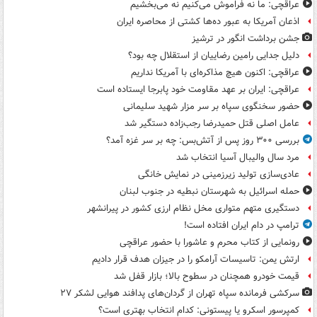
عراقچی: ما نه فراموش می‌کنیم نه می‌بخشیم
اذعان آمریکا به عبور ده‌ها کشتی از محاصره ایران
جشن برداشت انگور در ترشیز
دلیل جدایی رامین رضاییان از استقلال چه بود؟
عراقچی: اکنون هیچ مذاکره‌ای با آمریکا نداریم
عراقچی: ایران بر عهد مقاومت خود پابرجا ایستاده است
حضور سخنگوی سپاه بر سر مزار شهید سلیمانی
عامل اصلی قتل حمیدرضا رجب‌زاده دستگیر شد
بررسی ۳۰۰ روز پس از آتش‌بس: چه بر سر غزه آمد؟
مرد سال والیبال آسیا انتخاب شد
عادی‌سازی تولید زیرزمینی در نمایش خانگی
حمله اسرائیل به شهرستان نبطیه در جنوب لبنان
دستگیری متهم متواری مخل نظام ارزی کشور در پیرانشهر
ترامپ در دام ایران افتاده است!
رونمایی از کتاب محرم و عاشورا با حضور عراقچی
ارتش یمن: تاسیسات آرامکو را در جیزان هدف قرار دادیم
قیمت خودرو همچنان در سطوح بالا؛ بازار قفل شد
سرکشی فرمانده سپاه تهران از گردان‌های پدافند هوایی لشکر ۲۷
کمپرسور اسکرو یا پیستونی: کدام انتخاب بهتری است؟