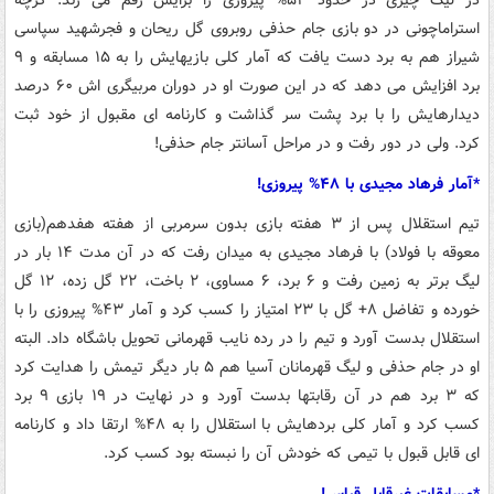
در لیگ چیزی در حدود ۵۴% پیروزی را برایش رقم می زند. گرچه
استراماچونی در دو بازی جام حذفی روبروی گل ریحان و فجرشهید سپاسی
شیراز هم به برد دست یافت که آمار کلی بازیهایش را به ۱۵ مسابقه و ۹
برد افزایش می دهد که در این صورت او در دوران مربیگری اش ۶۰ درصد
دیدارهایش را با برد پشت سر گذاشت و کارنامه ای مقبول از خود ثبت
کرد. ولی در دور رفت و در مراحل آسانتر جام حذفی!
*آمار فرهاد مجیدی با ۴۸% پیروزی!
تیم استقلال پس از ۳ هفته بازی بدون سرمربی از هفته هفدهم(بازی
معوقه با فولاد) با فرهاد مجیدی به میدان رفت که در آن مدت ۱۴ بار در
لیگ برتر به زمین رفت و ۶ برد، ۶ مساوی، ۲ باخت، ۲۲ گل زده، ۱۲ گل
خورده و تفاضل ۸+ گل با ۲۳ امتیاز را کسب کرد و آمار ۴۳% پیروزی را با
استقلال بدست آورد و تیم را در رده نایب قهرمانی تحویل باشگاه داد. البته
او در جام حذفی و لیگ قهرمانان آسیا هم ۵ بار دیگر تیمش را هدایت کرد
که ۳ برد هم در آن رقابتها بدست آورد و در نهایت در ۱۹ بازی ۹ برد
کسب کرد و آمار کلی بردهایش با استقلال را به ۴۸% ارتقا داد و کارنامه
ای قابل قبول با تیمی که خودش آن را نبسته بود کسب کرد.
*مسابقات غیرقابل قیاس!