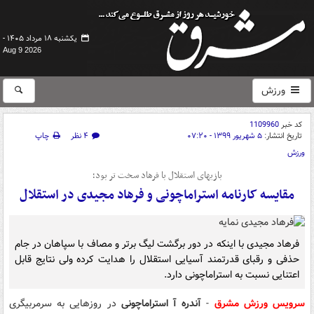
یکشنبه ۱۸ مرداد ۱۴۰۵ -
Aug 9 2026
ورزش
کد خبر
1109960
تاریخ انتشار:
۵ شهریور ۱۳۹۹ - ۰۷:۲۰
۴ نظر
چاپ
ورزش
بازیهای استقلال با فرهاد سخت تر بود؛
مقایسه کارنامه استراماچونی و فرهاد مجیدی در استقلال
فرهاد مجیدی با اینکه در دور برگشت لیگ برتر و مصاف با سپاهان در جام
حذفی و رقبای قدرتمند آسیایی استقلال را هدایت کرده ولی نتایج قابل
اعتنایی نسبت به استراماچونی دارد.
سرویس ورزش مشرق
-
آندره آ استراماچونی
در روزهایی به سرمربیگری