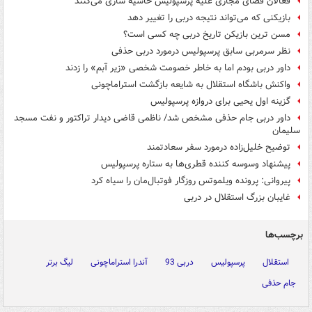
فعالان فضای مجازی علیه پرسپولیس حاشیه سازی می‌کنند
بازیکنی که می‌تواند نتیجه دربی را تغییر دهد
مسن ترین بازیکن تاریخ دربی چه کسی است؟
نظر سرمربی سابق پرسپولیس درمورد دربی حذفی
داور دربی بودم اما به خاطر خصومت شخصی «زیر آبم» را زدند
واکنش باشگاه استقلال به شایعه بازگشت استراماچونی
گزینه اول یحیی برای دروازه پرسپولیس
داور دربی جام حذفی مشخص شد/ ناظمی قاضی دیدار تراکتور و نفت مسجد
سلیمان
توضیح خلیل‌زاده درمورد سفر سعادتمند
پیشنهاد وسوسه کننده قطری‌ها به ستاره پرسپولیس
پیروانی: پرونده ویلموتس روزگار فوتبال‌مان را سیاه کرد
غایبان بزرگ استقلال در دربی
برچسب‌ها
استقلال
پرسپولیس
دربی 93
آندرا استراماچونی
لیگ برتر
جام حذفی