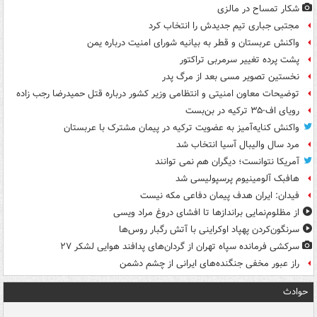
شکار تمساح در مالزی
مجتبی جباری تیم جدیدش را انتخاب کرد
واکنش عربستان و قطر به بیانیه شورای امنیت درباره یمن
پشت پرده تغییر سرمربی تراکتور
نخستین تصویر مسی بعد از مرگ پدر
توضیحات معاون امنیتی و انتظامی وزیر کشور درباره قتل حمیدرضا رجب زاده
رویای اف-۳۵ ترکیه در بن‌بست
واکنش کنایه‌آمیز به عضویت ترکیه در پیمان مشترک با عربستان
مرد سال والیبال آسیا انتخاب شد
آمریکا نتوانست؛ دیگران هم نمی توانند
هافبک آلومینیوم پرسپولیسی شد
فیدان: ایران هدف پیمان دفاعی مکه نیست
از مظلوم‌نمایی براندازها تا افشای دروغ مراد ویسی
سرنگون‌کردن پهپاد اوکراینی با آتش رگبار روس‌ها
سرکشی فرمانده سپاه تهران از گردان‌های پدافند هوایی لشکر ۲۷
راز عبور مخفی جنگنده‌های ایرانی از چشم دشمن
حوادث