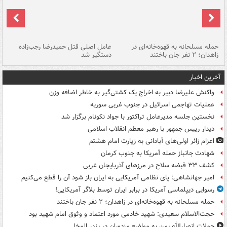
حمله مسلحانه به قهوه‌خانه‌ای در
عامل اصلی قتل حمیدرضا رجب‌زاده
گر
زاهدان؛ ۲ نفر جان باختند
دستگیر شد
نا
آخرین اخبار
واکنش علیرضا دبیر به اخراج یک کشتی‌گیر به خاطر اضافه وزن
عملیات تهاجمی اسرائیل در جنوب غربی سوریه
نخستین جلسه مدیرعامل تراکتور با جواد نکونام برگزار شد
دیدار رییس جمهور با رهبر معظم انقلاب اسلامی
اعزام زائر اولی‌های آبادانی به زیارت امام هشتم
شهادت جانباز حمله آمریکا به جنوب کرمان
کشف ۳۳ قبضه سلاح در مرزهای آذربایجان غربی
امیر جهانشاهی: پای نظامی آمریکایی به ایران باز شود آن را قطع می‌کنیم
رسوایی دیپلماسی آمریکا در برابر ایران توسط بلاگر آمریکایی!
حمله مسلحانه به قهوه‌خانه‌ای در زاهدان؛ ۲ نفر جان باختند
حجت‌الاسلام سعیدی: شهید خادمی مورد اعتماد و وثوق امام شهید بود
حملات انصارالله یمن به مواضع مزدوران در بندر المخا