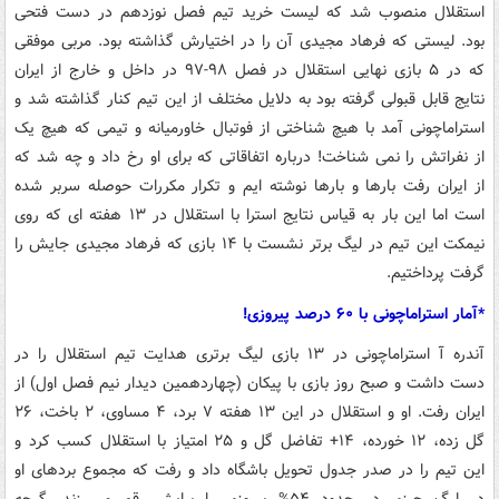
استقلال منصوب شد که لیست خرید تیم فصل نوزدهم در دست فتحی
بود. لیستی که فرهاد مجیدی آن را در اختیارش گذاشته بود. مربی موفقی
که در ۵ بازی نهایی استقلال در فصل ۹۸-۹۷ در داخل و خارج از ایران
نتایج قابل قبولی گرفته بود به دلایل مختلف از این تیم کنار گذاشته شد و
استراماچونی آمد با هیچ شناختی از فوتبال خاورمیانه و تیمی که هیچ یک
از نفراتش را نمی شناخت! درباره اتفاقاتی که برای او رخ داد و چه شد که
از ایران رفت بارها و بارها نوشته ایم و تکرار مکررات حوصله سربر شده
است اما این بار به قیاس نتایج استرا با استقلال در ۱۳ هفته ای که روی
نیمکت این تیم در لیگ برتر نشست با ۱۴ بازی که فرهاد مجیدی جایش را
گرفت پرداختیم.
*آمار استراماچونی با ۶۰ درصد پیروزی!
آندره آ استراماچونی در ۱۳ بازی لیگ برتری هدایت تیم استقلال را در
دست داشت و صبح روز بازی با پیکان (چهاردهمین دیدار نیم فصل اول) از
ایران رفت. او و استقلال در این ۱۳ هفته ۷ برد، ۴ مساوی، ۲ باخت، ۲۶
گل زده، ۱۲ خورده، ۱۴+ تفاضل گل و ۲۵ امتیاز با استقلال کسب کرد و
این تیم را در صدر جدول تحویل باشگاه داد و رفت که مجموع بردهای او