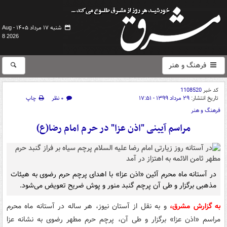
شنبه ۱۷ مرداد ۱۴۰۵ -
Aug
8 2026
فرهنگ و هنر
کد خبر
1108520
تاریخ انتشار:
۲۹ مرداد ۱۳۹۹ - ۱۷:۵۱
۰ نظر
چاپ
فرهنگ و هنر
مراسم آیینی "اذن عزا" در حرم امام رضا(ع)
در آستانه ماه محرم آئین «اذن عزا» با اهدای پرچم حرم رضوی به هیئات
مذهبی برگزار و طی آن پرچم گنبد منور و پوش ضریح تعویض می‌شود.
به گزارش مشرق،
و به نقل از آستان نیوز، هر ساله در آستانه ماه محرم
مراسم «اذن عزا» برگزار و طی آن، پرچم حرم مطهر رضوی به‌ نشانه عزا