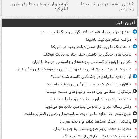
۶ فوتی و ۵ مصدوم بر اثر تصادف
گربه جریان برق شهرستان فریمان را
رگ
زنجیره‌ای
قطع کرد
آخرین اخبار
سندرز: ترامپ نماد فساد، اقتدارگرایی و جنگ‌طلبی است!
مراقب علائم هپاتیت باشید!
ادامه جنگ تا روی کار آمدن دولت جدید در آمریکا!
باغچه‌های خانگی در کاهش خطر ابتلا به دیابت موثرند
نگرانی تل‌آویو از گسترش پرونده‌های جاسوسی مرتبط با ایران
نیویورک تایمز: غرب تمایلی به تجهیز اوکراین به موشک‌های رهگیر ندارد
آیا از نفوذ نتانیاهو در واشنگتن کاسته شده است؟
توافق پرو و مکزیک بر سر ازسرگیری روابط دیپلماتیک
پزشکیان: شکافی بین دولت و نیروهای مسلح نیست
تاکید نخست‌وزیر عراق بر تقویت روابط با عربستان
وقتی رسانه عبری از کابوس بنیامین نتانیاهو می‌گوید
هیچ دولتی به اندازۀ ما در جهت سیاست‌های رهبری قدم برنداشت
پزشکیان: هرگز استعفا نداده‌ام و نخواهم داد
تجاوزات مجدد رژیم صهیونیستی به جنوب لبنان
حمله به ۱۵ نفتکش‌ اماراتی از ابتدای جنگ