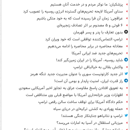
پزشکیان: ما نوکر مردم و در خدمت آنان هستیم
سنای آمریکا لایحه تحریم‌های گسترده انرژی روسیه را تصویب کرد
عراقچی: زمان آن فرا رسیده است که به خود متکی باشیم
۶ فوتی و ۵ مصدوم بر اثر تصادف زنجیره‌ای
بدون تعارف با پدر و پسر قهرمان
ترامپ التماس‌کننده توافقی است که خود ویران کرد
معادله محاصره در برابر محاصره را ادامه می‌دهیم
تحریم‌های جدید ضد ایرانی آمریکا
شاید روسیه، آمریکا را در ایران زمین‌گیر کند!
واکنش بقائی به خیالبافی ترامپ
اثر جدید کارتونیست سوری با عنوان مدیریت جدید تنگه هرمز
راز قدرت ایران، امنیت پایدار و بومی آن است!
به تعویق افتادن پاسخ مقاومت عراق به تجاوز اخیر آمریکایی سعودی
اظهارات وزیر خزانه‌داری آمریکا با مواضع قبلی وی متناقض است
حکم دادگاه آمریکا برای توقف ساخت سالن رقص ترامپ
حمله پهپادی به کشتی ترکیه‌ای در دریای سیاه
ترامپ و نتانیاهو جنایتکار جنگی هستند!
میزبانی استقلال در آسیا به امارات می‌رسد؟
سامانه موشکی پاتریوت چیست و چرا ذخایر آن رو به اتمام است؟