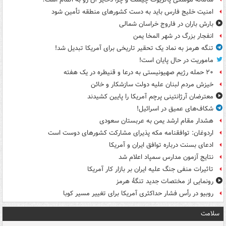
امنیت خلیج فارس باید به دست کشورهای منطقه تأمین شود
بارش باران در فاروج خراسان شمالی
انفجار بزرگ در شهر المخا یمن
تنگه هرمز به نماد یک تحقیر تاریخی برای آمریکا تبدیل شد!
ماموریت در حال پایان است!
۲۰ حمله رژیم صهیونیستی به درعا و قنیطره در یک هفته
خیزش مردم لبنان علیه دولت سازشکار و خائن
معترضان آرژانتینی پرچم آمریکا را پایین کشیدند
شکاف‌های عمیق در اسرائیل!
هشدار مقام ارشد یمن به عربستان سعودی
اردوغان: توافقنامه مکه پذیرای مشارکت کشورهای دوست است
ادعای بسنت درباره توافق ایران و آمریکا
نتایج آزمون مدارس سمپاد اعلام شد
تاثیرات منفی جنگ علیه ایران بر بازار کار آمریکا
رونمایی از مختصات جدید تنگۀ هرمز
روبیو در رأس فشار حداکثری آمریکا برای تغییر مسیر کوبا
سلامت