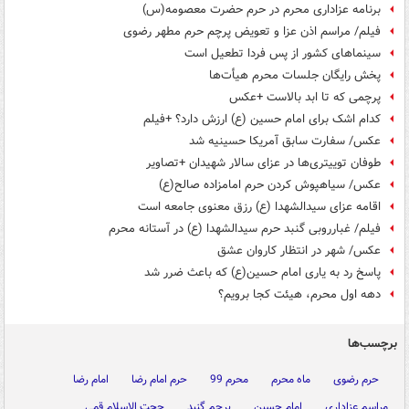
برنامه عزاداری محرم در حرم حضرت معصومه(س)
فیلم/ مراسم اذن عزا و تعویض پرچم حرم مطهر رضوی
سینماهای کشور از پس فردا تطعیل است
پخش رایگان جلسات محرم هیأت‌ها
پرچمی که تا ابد بالاست +عکس
کدام اشک برای امام حسین (ع) ارزش دارد؟ +فیلم
عکس/ سفارت سابق آمریکا حسینیه شد
طوفان توییتری‌ها در عزای سالار شهیدان +تصاویر
عکس/ سیاهپوش کردن حرم امامزاده صالح(ع)
اقامه عزای سیدالشهدا (ع) رزق معنوی جامعه است
فیلم/ غبارروبی گنبد حرم سیدالشهدا (ع) در آستانه محرم
عکس/ شهر در انتظار کاروان عشق
پاسخ رد به یاری امام حسین(ع) که باعث ضرر شد
دهه اول محرم، هیئت کجا برویم؟
برچسب‌ها
حرم رضوی
ماه محرم
محرم 99
حرم امام رضا
امام رضا
مراسم عزاداری
امام حسین
پرچم گنبد
حجت الاسلام قمی