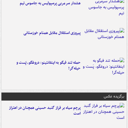
هشدار سرمربی پرسپولیس به جاسوس تیم
پیروزی استقلال مقابل همنام خوزستانی
حمله تند فیگو به اینفانتینو: دروغگو، پَست‌ و
حیله‌گر!
برگزیده عکس
پرچم سیاه بر فراز گنبد حسینی همچنان در اهتزاز
است