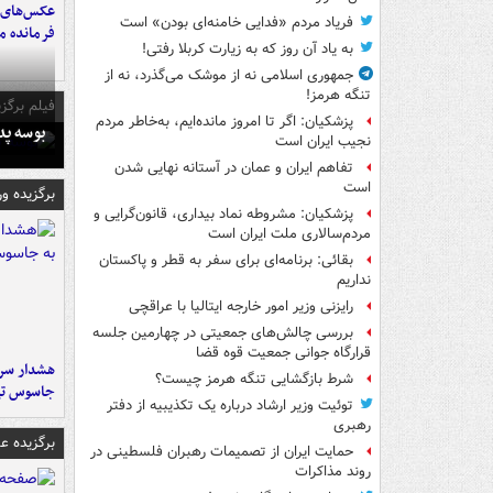
عکس‌های د
فریاد مردم «فدایی خامنه‌ای بودن» است
فرمانده‌ 
به یاد آن روز که به زیارت کربلا رفتی!
جمهوری اسلامی نه از موشک می‌گذرد، نه از
تنگه هرمز!
فیلم برگزی
پزشکیان: اگر تا امروز مانده‌ایم، به‌خاطر مردم
بوسه‌ پ
نجیب ایران است
تفاهم ایران و عمان در آستانه نهایی شدن
است
برگزیده و
پزشکیان: مشروطه نماد بیداری، قانون‌گرایی و
مردم‌سالاری ملت ایران است
بقائی: برنامه‌ای برای سفر به قطر و پاکستان
نداریم
رایزنی وزیر امور خارجه ایتالیا با عراقچی
بررسی چالش‌های جمعیتی در چهارمین جلسه
قرارگاه جوانی جمعیت قوه قضا
هشدار سرم
شرط بازگشایی تنگه هرمز چیست؟
جاسوس تی
توئیت وزیر ارشاد درباره یک تکذیبیه از دفتر
رهبری
برگزیده 
حمایت ایران از تصمیمات رهبران فلسطینی در
روند مذاکرات