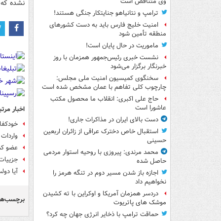
وی متناقض است
نشده که 
ترامپ و نتانیاهو جنایتکار جنگی هستند!
امنیت خلیج فارس باید به دست کشورهای
منطقه تأمین شود
ماموریت در حال پایان است!
نشست خبری رئیس‌جمهور همزمان با روز
خبرنگار برگزار می‌شود
سخنگوی کمیسیون امنیت ملی مجلس:
چارچوب کلی تفاهم با عمان مشخص شده است
حاج علی اکبری: انقلاب ما محصول مکتب
عاشورا است
اخبار مرتب
دست بالای ایران در مذاکرات جاری!
خودکفا
استقبال خاص دخترک عراقی از زائران اربعین
واردات 
حسینی
عضو کمیسیون اصل ۹۰ 
محمد مرندی: پیروزی با روحیه استوار مردمی
جزییات
حاصل شده
آیا دول
اجازه باز شدن مسیر دوم در تنگه هرمز را
نخواهیم داد
دردسر همزمان آمریکا و اوکراین با ته کشیدن
برچسب‌ها
موشک های پاتریوت
حماقت ترامپ با ذخایر انرژی جهان چه کرد؟