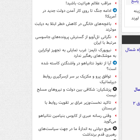
پاسخ
مراقب علائم هپاتیت باشید!
ینه
ادامه جنگ تا روی کار آمدن دولت جدید در
آمریکا!
ورند
باغچه‌های خانگی در کاهش خطر ابتلا به دیابت
موثرند
نگرانی تل‌آویو از گسترش پرونده‌های جاسوسی
مرتبط با ایران
نیویورک تایمز: غرب تمایلی به تجهیز اوکراین
به موشک‌های رهگیر ندارد
آیا از نفوذ نتانیاهو در واشنگتن کاسته شده
است؟
توافق پرو و مکزیک بر سر ازسرگیری روابط
دیپلماتیک
مال
پزشکیان: شکافی بین دولت و نیروهای مسلح
نیست
تاکید نخست‌وزیر عراق بر تقویت روابط با
عربستان
وقتی رسانه عبری از کابوس بنیامین نتانیاهو
می‌گوید
هیچ دولتی به اندازۀ ما در جهت سیاست‌های
رهبری قدم برنداشت