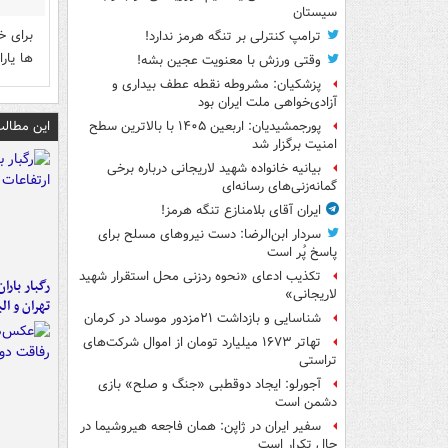
سیستان
برای خ
ترامپ کنترلی بر تنگه هرمز ندارد!
ها یار
وقتی ورزش با معنویت عجین بشه!
پزشکیان: مشروطه نقطه عطف بیداری و
آزادی‌خواهی ملت ایران بود
این مطالب
پورجمشیدیان: اربعین ۱۴۰۵ با بالاترین سطح
امنیت برگزار شد
بیانیه خانواده شهید لاریجانی درباره برخی
گمانه‌زنی‌های رسانه‌ای
ایران آقای بلامنازع تنگه هرمز!
سردار ابن‌الرضا: دست نیروهای مسلح برای
پاسخ پُر است
تکذیب ادعای «نحوه ردزنی محل استقرار شهید
رگبار بارا
لاریجانی»
تهران و الب
شناسایی و بازداشت ۲۱مزدور موساد در کرمان
تهاتر ۱۶۷۳ میلیارد تومان از اموال شرکت‌های
تراستی
آجورلو: ایجاد دوقطبی «جنگ و صلح‌» بازی
دشمن است
سفیر ایران در ژاپن: همان فاجعه هیروشیما در
حال تکرار است