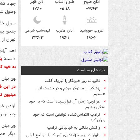
اذان صبح
طلوع آفتاب
اذان ظهر
جهاد کشا
۱۲:۱۰
۰۵:۱۸
۰۳:۴۳
وصول شد
سوال خضر
غروب خورشید
اذان مغرب
نیمه‌شب شرعی
چندی پیش
۲۳:۲۳
۱۹:۲۱
۱۹:۰۲
تهران از
احد آزا
داشت:
یک
به خود کفایی گ
تازه های سیاست
وی بیان 
قالیباف روز خبرنگار را تبریک گفت
پزشکیان: ما نوکر مردم و در خدمت آنان
هستیم
میلیون تن
عراقچی: زمان آن فرا رسیده است که به خود
آزادی خو
متکی باشیم
چند برابر
ترامپ التماس‌کننده توافقی است که خود
ویران کرد
وی بیان 
واکنش بقائی به خیالبافی ترامپ
دیگر هم 
اظهارات وزیر خزانه‌داری آمریکا با مواضع قبلی