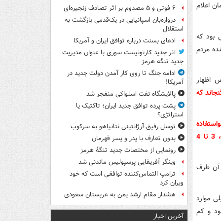
ن اعلام
۶ فوتی و ۵ مصدوم بر اثر تصادف زنجیره‌ای
دروازه‌بان اسپانیایی در یک‌قدمی بازگشت به
استقلال
 بود که
ادعای بسنت درباره توافق ایران و آمریکا
ده مردم
اثر جدید کارتونیست سوری با عنوان مدیریت
جدید تنگه هرمز
ادامه جنگ تا روی کار آمدن دولت جدید در
 اظهار
آمریکا!
جاند که
پالایشگاه نفت اسلواکی منفجر شد
پشت پرده توافق جدید ایران؛ تاکتیک یا
استراتژی؟
 سواستفاده
توسل رفیق آرژانتینی نتانیاهو به سرکوب
در این قصه محتمل است یعنی یک شرکت خاص توسط سعیدحجاریان و آقازاده اش، 3 تا 4
بدون تعارف با پدر و پسر قهرمان
رونمایی از مختصات جدید تنگۀ هرمز
وینگر آفریقایی پرسپولیس ماندنی شد
 آن طرف
ترامپ التماس‌کننده توافقی است که خود
ویران کرد
هشدار مقام ارشد یمن به عربستان سعودی
ی موارد
ود و کم
آخرین اخبار