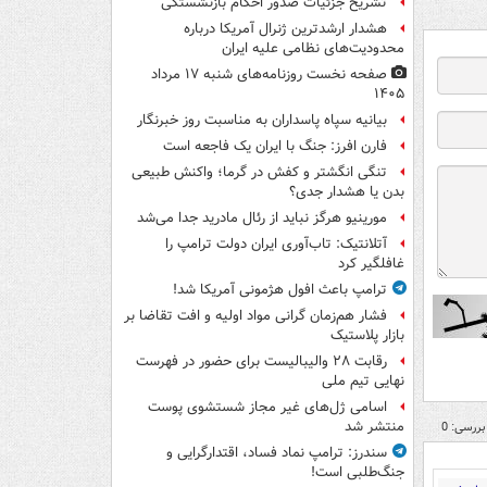
تشریح جزئیات صدور احکام بازنشستگی
هشدار ارشدترین ژنرال آمریکا درباره
محدودیت‌های نظامی علیه ایران
صفحه نخست روزنامه‌های شنبه ۱۷ مرداد
۱۴۰۵
بیانیه سپاه پاسداران به مناسبت روز خبرنگار
فارن افرز: جنگ با ایران یک فاجعه است
تنگی انگشتر و کفش در گرما؛ واکنش طبیعی
بدن یا هشدار جدی؟
مورینیو هرگز نباید از رئال مادرید جدا می‌شد
آتلانتیک: تاب‌آوری ایران دولت ترامپ را
غافلگیر کرد
ترامپ باعث افول هژمونی آمریکا شد!
فشار هم‌زمان گرانی مواد اولیه و افت تقاضا بر
بازار پلاستیک
رقابت ۲۸ والیبالیست برای حضور در فهرست
نهایی تیم ملی
اسامی ژل‌های غیر مجاز شستشوی پوست
منتشر شد
بررسی: 0
سندرز: ترامپ نماد فساد، اقتدارگرایی و
جنگ‌طلبی است!