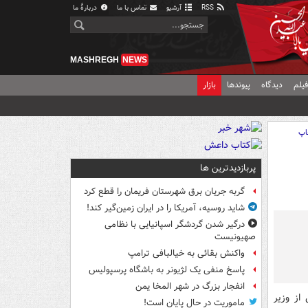
RSS
آرشیو
تماس با ما
دربارهٔ ما
MASHREGH
NEWS
یلم
دیدگاه
پیوندها
بازار
اپ
پربازدیدترین ها
گربه جریان برق شهرستان فریمان را قطع کرد
شاید روسیه، آمریکا را در ایران زمین‌گیر کند!
درگیر شدن گردشگر اسپانیایی با نظامی
صهیونیست
واکنش بقائی به خیالبافی ترامپ
پاسخ منفی یک لژیونر به باشگاه پرسپولیس
انفجار بزرگ در شهر المخا یمن
از وزیر
ماموریت در حال پایان است!