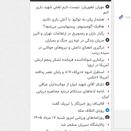
مهران غفوریان: دوست دارم نقش شهید بازی
کنم
هشدار پکن به توکیو: با آتش بازی نکنید
هافبک آلومینیوم، پرسپولیسی می‌شود؟
رگبار باران و رعدوبرق در ارتفاعات تهران و البرز
جریان زندگی در غزه زیر جنگ و بمباران
درگیری اعضای داعش و نیروهای جولانی در
سیده زینب
برکناری شوکه‌کننده فرمانده لشکر پنجم ارتش
آمریکا در اروپا
استقرار انبوه «دی‌اف‑۱۷» و پایان عصر پدافند
آمریکا +عکس
تشکر آقای شهید ایران از موکب‌داران عراقی
ادامه ادعاهای سنتکام درباره محاصره دریایی
ایران
قالیباف روز خبرنگار را تبریک گفت
رویای ائتلاف مکه
روزنامه‌های ورزشی امروز ‌شنبه ۱۷ مرداد ۱۴۰۵
پالایشگاه سیزران منفجر شد