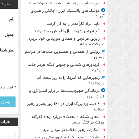
این دیپلماسی نمایشی، شکست خورده است
نظر شم
موشک‌های بالستیک ایران؛ چالش راهبردی
آمریکا
نام
باید افراد کارآمدتر را به کار گرفت
آنچه رهبر شهید سال‌ها پیش دیده بودند
ایمیل
رایزنی عراقچی و همتای موریتانی خود درباره
تحولات منطقه
نظر شما 
روایتی از همدلی و همسویی ملت‌ها در مراسم
اربعین
کریدورهای شمالی و جنوبی تنگه هرمز حذف
می‌شوند
زنجیرهایی که آمریکا را به زیر سطح آب
می‌کشند!
*
لطفا عدد م
درماندگی صهیونیست‌ها در برابر استراتژی و
قدرت ایران
۶ دستاورد بزرگ ایران در ۱۶۰ روز رهبری رهبر
انقلاب
ادعای شبکه «الحدث» درباره ایجاد گذرگاه
نظرات
موقت در تنگه هرمز
ابتکارات رهبر انقلاب در میدان نبرد
هلاکت اعضای یک تیم تروریستی در جنوب