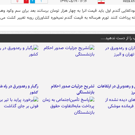
۱۶:۱۴ - ۱۳۹۹/۰۵/۱۹
Reza.kh
0
1
ودکفایی گندم اول باید قیمت انرا به چهار هزار تومان برسانند بعد برای سم وکود وهز
انه پرداخت کنند تورم هرساله به قیمت گندم نمیخوره کشاورزان روبه تغییر کشت می ا
 را از دست ندهید....
ن و رعدوبرق در ارتفاعات
تشریح جزئیات صدور احکام
رگبار و رعدوبرق در راه ش
رز
بازنشستگی
کشور