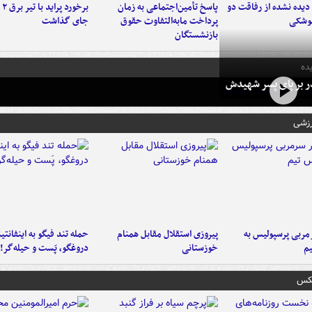
یده نشده از رفاقت دو
پاسخ تأمین‌اجتماعی به زمان
برخ
موشکی
پرداخت مابه‌التفاوت حقوق
جای گذاشت
بازنشستگان
ده
در بر پای پسر شهیدش
رزشی
ربی پرسپولیس به
پیروزی استقلال مقابل همنام
حمله تند فیگو به اینفانتین
م
خوزستانی
دروغگو، پَست‌ و حیله‌گر!
عکس