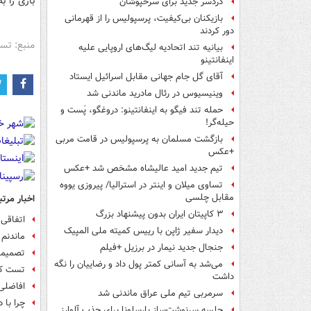
بازی را به
دردسر جدید برای سرخپوشان
بازیکنان بی‌کیفیت، پرسپولیس را از قهرمانی
دور کردند
منبع: تس
بیانیه تند اتحادیه لیگ‌های اروپایی علیه
اینفانتینو
آقای گل جام جهانی مقابل اسرائیل ایستاد
وینیسیوس در رئال مادرید ماندنی شد
حمله تند فیگو به اینفانتینو: دروغگو، پَست‌ و
حیله‌گر!
بازگشت مسلمان به پرسپولیس در قامت مربی
+عکس
تیم جدید امید عالیشاه مشخص شد +عکس
تساوی میلان و اینتر در استرالیا/ پیروزی یووه
مقابل چلسی
اخبار مرتب
۳ کاپیتان ایران بدون پیشنهاد بزرگ
اتفاقی 
دیدار سفیر ژاپن با رییس کمیته ملی المپیک
ماندنم 
جنجال جدید نیمار در برزیل +فیلم
تصمیمات
می‌شد به آسانی کمتر پول داد و رضاییان را نگه
تست کر
داشت
افاضلی
سرمربی تیم ملی عراق ماندنی شد
چرا با 
جلسه سرنوشت‌ساز بارسلونا برای جذب آلوارز