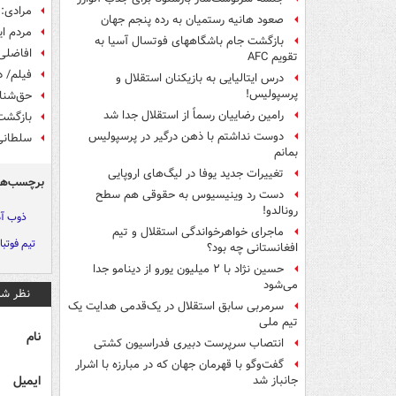
مرادی: 
صعود هانیه رستمیان به رده پنجم جهان
مردم ای
بازگشت جام باشگاههای فوتسال آسیا به
افاضلی:
تقویم AFC
فیلم/ 
درس ایتالیایی‌ به بازیکنان استقلال و
پرسپولیس!
حق‌شنا
رامین رضاییان رسماً از استقلال جدا شد
بازگشت
دوست نداشتم با ذهن درگیر در پرسپولیس
سلطانی
بمانم
تغییرات جدید یوفا در لیگ‌های اروپایی
برچسب‌ها
دست رد وینیسیوس به حقوقی هم سطح
رونالدو!
ذوب آ
ماجرای خواهرخواندگی استقلال و تیم
تیم فوتبا
افغانستانی چه بود؟
حسین نژاد با ۲ میلیون یورو از دینامو جدا
می‌شود
نظر شم
سرمربی سابق استقلال در یک‌قدمی هدایت یک
تیم ملی
نام
انتصاب سرپرست دبیری فدراسیون کشتی
گفت‌وگو با قهرمان جهان که در مبارزه با اشرار
ایمیل
جانباز شد