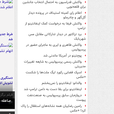
واکنش فدراسیون به احتمال انتخاب جانشین
برای قلعه‌نویی
اعلام رای کمیته استیناف در پرونده دیدار
گل‌گهر و چادرملو
واکنش فیفا به درخواست کمک اینفانتینو از
ترامپ
شرط جدید 
برد تراکتور در دیدار تدارکاتی مقابل مس
شد
شهربابک
واکنش طاهری و ایری به ماجرای حضور در
پرسپولیس
پوچتینو در آمریکا ماندنی شد
واکنش رسمی پرسپولیس به شایعه تغییرات
مدیریتی
اسپک فضایی رکورد لیگ ملت‌ها را شکست
+عکس
تشویش اذ
والدانو: اینفانتینو را نمی‌بخشم
اینفانتینو برای بقا دست به دامن ترامپ شد
فیلم برگزی
دروازه‌بان سابق پرسپولیس به صنعت‌نفت
صاعقه ج
پیوست
رامین رضاییان همه نشانه‌های استقلال را پاک
کرد! +عکس