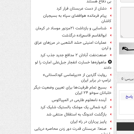
بی دفاع هستند
دشان از دست عربستان فرار کرد
پیام فرمانده هوافضای سپاه به بسیجیان
کاشان
شناسایی و بازداشت ۲۱مزدور موساد در کرمان
ابوالقاسم قاسم‌زاده درگذشت
عملیات امنیتی حشد الشعبی در مرزهای عراق
و اردن
صنعت‌نفت آبادان ۲ مدافع جدید جذب کرد
ماهواره‌ها خسارت انفجار جبل‌علی امارت را لو
دادند
روایت گاردین از «دیپلماسی کودکستانی»
بررسی: 0
ترامپ در برابر ایران
بسیج تمام ظرفیت‌ها برای تعیین وضعیت دیگر
خلبانان سوخو ۲۴ ایران
پاسخ
آینده نامعلوم طارمی در المپیاکوس
کره شمالی یک موشک بالستیک شلیک کرد
بازگشت اندونگ به استقلال منتفی شد
پاییز پرباران در راه ایران
صنعا: عربستان قدرت دور زدن محاصره دریایی