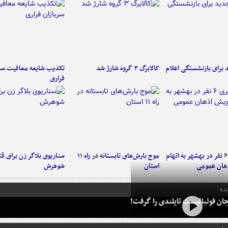
برای بازنشستگی اعلام
کالابرگ ۳ گروه شارژ شد
تکذیب شایعه معافیت سرب
فراری
دستگیری ۶ نفر در بهشهر به اتهام
موج بارش‌های تابستانه در راه ۱۱
سناریوی بلاگر زن برای قت
هان عمومی
استان
شوهرش
ده
ان فوتبالیست تایلندی را گرفت!