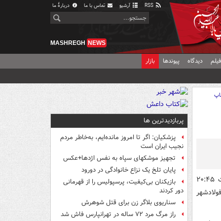
RSS
آرشیو
تماس با ما
دربارهٔ ما
MASHREGH
NEWS
یلم
دیدگاه
پیوندها
بازار
اپ
پربازدیدترین ها
پزشکیان: اگر تا امروز مانده‌ایم، به‌خاطر مردم
نجیب ایران است
تجهیز موشکهای سپاه به نفس اژدها+عکس
پایان تلخ یک نزاع خانوادگی در دورود
نخستین دیدار از هفته بیست و پنجم مسابقات لیگ برتر، از ساعت ۲۰:۴۵
بازیکنان بی‌کیفیت، پرسپولیس را از قهرمانی
دور کردند
ولادشهر
سناریوی بلاگر زن برای قتل شوهرش
راز مرگ مرد ۷۲ ساله در تهرانپارس فاش شد