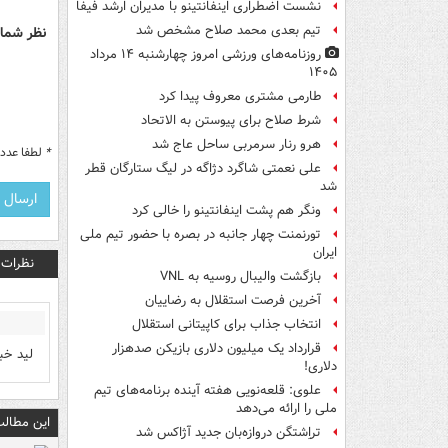
نشست اضطراری اینفانتینو با مدیران ارشد فیفا
تیم بعدی محمد صلاح مشخص شد
نظر شما 
روزنامه‌های ورزشی امروز چهارشنبه ۱۴ مرداد
۱۴۰۵
طارمی مشتری معروف پیدا کرد
شرط صلاح برای پیوستن به الاتحاد
هرو رنار سرمربی ساحل عاج شد
*
لطفا عدد م
علی نعمتی شاگرد دژاگه در لیگ ستارگان قطر
شد
ونگر هم پشت اینفانتینو را خالی کرد
تورنمنت چهار جانبه در بصره با حضور تیم ملی
ایران
نظرات
بازگشت والیبال روسیه به VNL
آخرین فرصت استقلال به رضاییان
انتخاب جذاب برای کاپیتانی استقلال
قرارداد یک میلیون دلاری بازیکن صدهزار
لید خب
دلاری!
علوی: قلعه‌نویی هفته آینده برنامه‌های تیم
ملی را ارائه می‌دهد
این مطالب
تراِشتگن دروازه‌بان جدید آژاکس شد