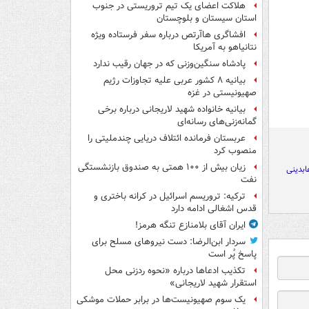
هلاکت اعضای یک تیم تروریستی در جنوب
استان سیستان و بلوچستان
افشاگری هاآرتص درباره سفر فرستاده ویژه
نتانیاهو به آمریکا
پادشاه سنگین‌وزنی که در جهان رقیب ندارد
بیانیه ۸ کشور عربی علیه تجاوزات رژیم
صهیونیستی در غزه
بیانیه خانواده شهید لاریجانی درباره برخی
گمانه‌زنی‌های رسانه‌ای
عربستان فرمانده ائتلاف دریایی چندملیتی را
منصوب کرد
زیان بیش از ۱۰۰ همتی به صندوق‌ بازنشستگی
ابدینی
نفت
ترکیه: تروریسم اسرائیل در کرانه باختری و
قدس اشغالی ادامه دارد
ایران آقای بلامنازع تنگه هرمز!
سردار ابن‌الرضا: دست نیروهای مسلح برای
پاسخ پُر است
تکذیب ادعاها درباره «نحوه ردزنی محل
استقرار شهید لاریجانی»
یک‌ سوم صهیونیست‌ها در برابر حملات موشکی