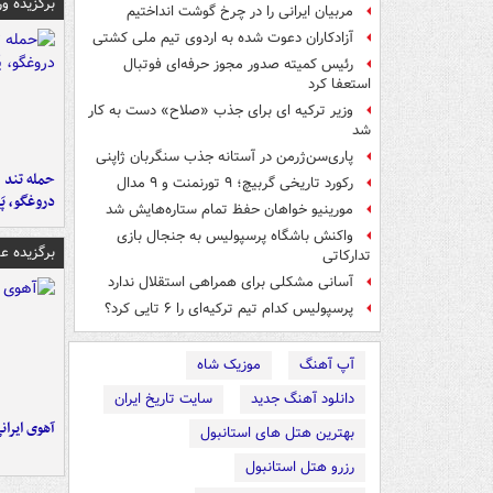
برگزیده و
مربیان ایرانی را در چرخ گوشت انداختیم
آزادکاران دعوت شده به اردوی تیم ملی کشتی
رئیس کمیته صدور مجوز حرفه‌ای فوتبال
استعفا کرد
وزیر ترکیه ای برای جذب «صلاح» دست به کار
شد
پاری‌سن‌ژرمن در آستانه جذب سنگربان ژاپنی
حمله تند ف
رکورد تاریخی گربیچ؛ ۹ تورنمنت و ۹ مدال
دروغگو، پَ
مورینیو خواهان حفظ تمام ستاره‌هایش شد
واکنش باشگاه پرسپولیس به جنجال بازی
برگزیده 
تدارکاتی
آسانی مشکلی برای همراهی استقلال ندارد
پرسپولیس کدام تیم ترکیه‌ای را ۶ تایی کرد؟
آپ آهنگ
موزیک شاه
دانلود آهنگ جدید
سایت تاریخ ایران
آهوی ایران
بهترین هتل های استانبول
رزرو هتل استانبول