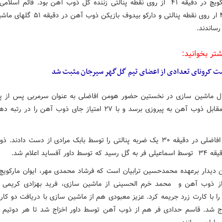
ایوان مارکویچ در دقیقه ۴۱ از روی نقطه پنالتی زننده گل ذوب آهن بود. قائم اسلا
دقیقه ۴۴ ار روی نقطه پنالتی و دارکو بیدوف بازیکن 
 رساندند.
شتر بخوانید:
ت کرونای تعدادی از اعضای تیم گل‌گهر سیرجان مثبت شد
ال ماشین سازی در نخستین حضور هومن افاضلی به عنوان سرمربی پس از پ
توانست مقابل ذوب آهن به پیروزی برسد و با ۲۷ امتیاز جای ذوب آهن را د
شاگردان افاضلی در دقیقه ۳۰ یک ضربه پنالتی را توسط بابک مرادی از دست دادن
توسط داور آفساید اعلام شد.
ن دیدار برعهده محمدحسین ترابیان است که فرشاد محمدی مهر، ایوان مارکویچ
ز ذوب آهن و محمد خرم الحسینی از ماشین سازی، فرید بهزادی کریمی و
را با کارت زرد جریمه کرد. عزیز معبودی هم از ماشین سازی با دریافت دو کارت