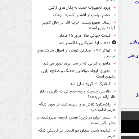
را ندارد
ورود تجهیزات جدید به یگان‌های ارتش
خشم ترامپ از افشای کمبود موشک
رسانه صهیونیست: حزب الله در حال تغییر
قواعد بازی است
قیمت جهانی طلا امروز ۱۵ مرداد
ازان
۸۰۰ سازۀ آمریکایی خاکستر شد
تهاتر ۱۶۷۳ میلیارد تومان از اموال شرکت‌های
تراستی
ماهواره ایرانی که از سد ابرها عبور می‌کند
آجورلو: ایجاد دوقطبی «جنگ و صلح‌» بازی
دشمن است
کالابرگ ۳ گروه شارژ شد
طلاسی چیست و چه خدماتی به کاربران بازار
ل
طلا ارائه می‌دهد؟
پاکستان: تلاش‌های دیپلماتیک در مورد تنگه
هرمز ادامه دارد
سفیر ایران در ژاپن: همان فاجعه هیروشیما در
حال تکرار است
شنیده شدن صدای دو انفجار در نزدیکی تنگه
هرمز