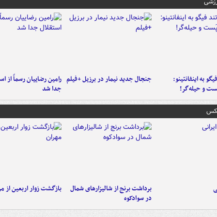
رزشی
یگو به اینفانتینو:
جنجال جدید نیمار در برزیل +فیلم
رامین رضاییان رسماً از اس
ست‌ و حیله‌گر!
جدا شد
عکس
ی
برداشت برنج از شالیزارهای شمال
بازگشت زوار اربعین از مر
در سوادکوه