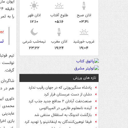
اذان صبح
طلوع آفتاب
اذان ظهر
را به ثمر
۱۲:۱۰
۰۵:۱۶
۰۳:۴۱
بی
تس
غروب خورشید
اذان مغرب
نیمه‌شب شرعی
۲۳:۲۲
۱۹:۲۴
۱۹:۰۴
تیم فوتب
گرفت.
تازه های ورزش
پادشاه سنگین‌وزنی که در جهان رقیب ندارد
هم در دقیقه ۳۴ توسط اسماعیلی فر به گل رسید که 
دشان از دست عربستان فرار کرد
داوری ای
صنعت‌نفت آبادان ۲ مدافع جدید جذب کرد
محمدی ا
آینده نامعلوم طارمی در المپیاکوس
عابدینی 
بازگشت اندونگ به استقلال منتفی شد
فیفا توهین‌کنندگان به اینفانتینو را تهدید کرد