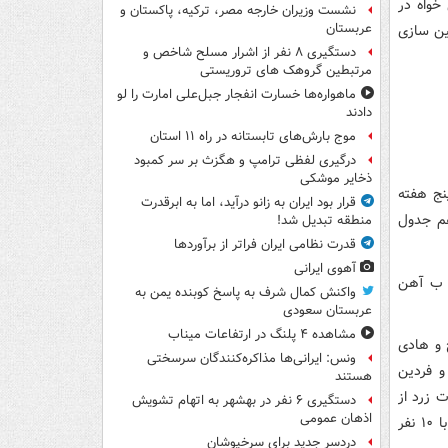
می خواه در
نشست وزیران خارجه مصر، ترکیه، پاکستان و
عربستان
ذوب آهن در دقیقه ۵۱ گلهای ماشین سازی
دستگیری ۸ نفر از اشرار مسلح شاخص و
مرتبطین گروهک های تروریستی
ماهواره‌ها خسارت انفجار جبل‌علی امارت را لو
دادند
موج بارش‌های تابستانه در راه ۱۱ استان
درگیری لفظی ترامپ و هگزث بر سر کمبود
ذخایر موشکی
نج هفته
قرار بود ایران به زانو درآید، اما به ابرقدرت
ر رتبه دهم جدول
منطقه تبدیل شد!
قدرت نظامی ایران فراتر از برآوردها
آهوی ایرانی
د. ذو ب آهن
واکنش کمال شرف به پاسخ کوبنده یمن به
عربستان سعودی
مشاهده ۴ پلنگ در ارتفاعات میناب
 و هادی
ونس: ایرانی‌ها مذاکره‌کنندگان سرسختی
 فردین
هستند
 زرد از
دستگیری ۶ نفر در بهشهر به اتهام تشویش
اذهان عمومی
بازی اخراج شد. قاسم حدادی فر هم از ذوب آهن توسط داور اخزاج شد تا هر دوتیم با ۱۰ نفر
دردسر جدید برای سرخپوشان