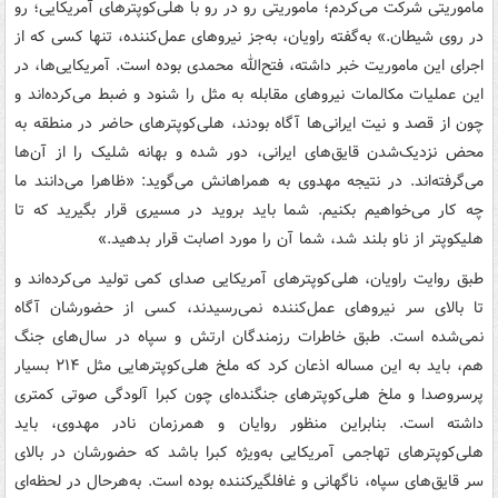
ماموریتی شرکت می‌کردم؛ ماموریتی رو در رو با هلی‌کوپترهای آمریکایی؛ رو
در روی شیطان.» به‌گفته راویان، به‌جز نیروهای عمل‌کننده، تنها کسی که از
اجرای این ماموریت خبر داشته، فتح‌الله محمدی بوده است. آمریکایی‌ها، در
این عملیات مکالمات نیروهای مقابله به مثل را شنود و ضبط می‌کرده‌اند و
چون از قصد و نیت ایرانی‌ها آگاه بودند، هلی‌کوپترهای حاضر در منطقه به
محض نزدیک‌شدن قایق‌های ایرانی، دور شده و بهانه شلیک را از آن‌ها
می‌گرفته‌اند. در نتیجه مهدوی به همراهانش می‌گوید: «ظاهرا می‌دانند ما
چه کار می‌خواهیم بکنیم. شما باید بروید در مسیری قرار بگیرید که تا
هلیکوپتر از ناو بلند شد، شما آن را مورد اصابت قرار بدهید.»
طبق روایت راویان، هلی‌کوپترهای آمریکایی صدای کمی تولید می‌کرده‌اند و
تا بالای سر نیروهای عمل‌کننده نمی‌رسیدند، کسی از حضورشان آگاه
نمی‌شده است. طبق خاطرات رزمندگان ارتش و سپاه در سال‌های جنگ
هم، باید به این مساله اذعان کرد که ملخ هلی‌کوپترهایی مثل ۲۱۴ بسیار
پرسروصدا و ملخ هلی‌کوپترهای جنگنده‌ای چون کبرا آلودگی صوتی کمتری
داشته است. بنابراین منظور روایان و همرزمان نادر مهدوی، باید
هلی‌کوپترهای تهاجمی آمریکایی به‌ویژه کبرا باشد که حضورشان در بالای
سر قایق‌های سپاه، ناگهانی و غافلگیرکننده بوده است. به‌هرحال در لحظه‌ای