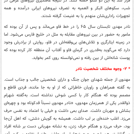
قرار شد به این دو سکو حمله کنند. در نتیجه غافلگیری نیروهای عراقی در
شب، سکوهای البکر و العمیه به تصرف نیروهای ایرانی درآمده و همه
تجهیزات راداری‌شان منهدم یا به غنیمت گرفته شدند.
نادر مهدی تابستان سال ۶۵ را در خط فاو می‌مانَد و پس از آن بوده که
مامور به حضور در بین نیروهای مقابله به مثل در خلیج فارس می‌شود. اما
در زمینه ایثارگری و تلاش‌های بی‌وقفه‌اش در فاو، روایتی از برادرش وجود
دارد که می‌گوید به‌قدری در گرمای فاو و آفتاب آن منطقه کار کرده بوده که
پوست شانه‌اش از بین رفته و نمی‌توانسته روی کمر بخوابد.
* ۲- وجوه مختلف شخصیت نادر
مهدوی از جمله شهدای جوان جنگ و دارای شخصیتی جالب و جذاب است.
به گفته همراهان و راویان خاطراتی که از او به جا مانده، فردی قاطع و
مصمم بوده که هنگام کار با کسی شوخی نداشته است. به‌گفته شهرام
ذوالقدر یکی از همرزمان مهدوی، «نادر مهدوی نسبتاً قدکوتاه بود و چهره‌ای
بشاش و مهربان داشت. صدای بمی داشت و خیلی با اعتماد به نفس حرف
می‌زد. اغلب خنده‌ای بر لب داشت. همیشه به گویش دشتی، که اهل آن‌جا
بود، حرف می‌زد و هنگام حرف زدن، به نشانه مهربانی دست بر شانه افراد