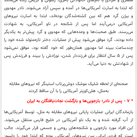
مظفری و افرادی با نام‌های خانوادگی باقری، رسولی و کریمی زنده می‌مانند
که ابتدا به اسارت آمریکایی‌ها در آمده و سپس آزاد می‌شوند. نادر مهدوی
و بیژن گرد هم که بین کشته‌شدگان بوده‌اند، ابتدا به اسارت نیروهای
آمریکایی درمی‌آیند اما پس از شکنجه در ناو آمریکایی، به شهادت
می‌رسند. طبق صحبت‌ها و وعده‌هایی که مهدوی و گرد پیش‌تر به یکدیگر
داده بودند، گرد موفق می‌شود پیش از عملیات، دختر تازه‌متولد شده خود را
چندساعت ببیند اما مهدوی همان‌طور که خود گفته بود، موفق نمی‌شود
پس از ۵ سال انتظار برای فرزنددار شدن، نوزادش را ببیند و فرزندش پس
از شهادتش به دنیا می‌آید.
صحنه‌ای از لحظه شلیک موشک دوش‌پرتاب استینگر که نیروهای مقابله
به‌مثل، هلی‌کوپتر آمریکایی را با آن ساقط کردند
* ۷ - پس از نادر؛ بازجویی‌ها و بازگشت نجات‌یافتگان به ایران
بازماندگان ایرانی عملیات پایانی نیروهای مقابله به مثل، توسط آمریکایی‌ها
از آب گرفته شده و به یک ناو آمریکایی در خلیج فارس منتقل می‌شوند.
این افراد مورد بازجویی و شکنجه‌های روحی و جسمی قرار می‌گیرند. جالب
است که فردی ایرانی بین نیروهای آمریکایی بوده که ابتدا خود را دلسوز