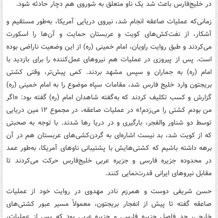
در خلیج‌فارس باعث شد یک ناو متعلق به شوروی هم دچار حادثه شود.
زمانی‌که عملیات صاعقه انجام شد، نیروی دریایی آمریکا، به‌طور مستقیم و
آشکار، از نفت‌کش‌های کویت و عربستان حمایت و آن‌ها را اسکورت
می‌کردند و طبق روایت راویان، امام خمینی (ره) از این وضعیت ناراضی بوده
است. پس از پیروزی در عملیات هم نیروهای عمل‌کننده را برای بازدید با
امام (ره) به جماران و سپس مشهد بردند. کمی پیش‌تر، وقتی کشتی
بریجتون وارد خلیج فارس شد، مقامات سپاه موضوع را به امام خمینی (ره)
گزارش و کسب تکلیف کردند که به‌گفته شاهدان امام (ره) گفته بود: «اگر
من بودم کشتی را می‌زدم!» در عملیات صاعقه، در مجموع ۱۲ مین دریایی
توسط دو شناور والفجر، بارگیری و در دریا رها شدند. با توجه به صحبتی
که از کویت شد، بد نیست اشاره‌ای به گردن‌کشی‌های عربستان هم در آن
برهه داشته باشیم که کشتی‌هایش با پشتیبانی ناوهای آمریکا، به‌طور عمد
در محدوده جزیره فارسی و جزیره عربی خلیج‌فارس حرکت می‌کردند تا
مقابل نیروهای ایرانی قدرت‌نمایی کنند.
حسن شریفی دوست و همرزم نادر مهدوی در روایت خود از عملیات
صاعقه گفته تا پیش از انفجار بریجتون، معمولاً مسیر عبور کشتی‌های
خارجی، حد فاصل جزیره فارسی و جزیره عربی بود که پس از عملیات،