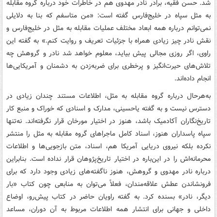
شد. حسن فقیه، برادر نادر مهدوی هم در خاطرات خود درباره گروه مقابله
به مثل سپاه در خلیج‌فارس گفته است: «من متاسفم که بنا به دلایلی
نمی‌توانم درباره همه ابعاد مختلف عملیات مقابله به مثل در خلیج‌فارس و
نقش نادر چیز زیادی همراه با جزئیات تعریف و روایت کنم.» به گفته این
راوی، اگر روزی مجالی پیش بیاید، معلوم خواهد شد نادر و گروهش چه
تلاش‌های حیرت‌انگیز و پرخطری برای ضربه‌زدن به دشمنان و آمریکایی‌ها
انجام داده‌اند.
به‌هرحال درباره گروه مقابله به مثل، اطلاعات مستند چندان زیادی در
دسترس نیست و به گفته یاحسینی، مدارک و اسنادی که خوراک و منبع کار
تاریخ‌نگاران آکادمیک باشد، هنوز در اختیار مورخان قرار نگرفته‌اند. نه‌تنها
سپاه پاسداران هنوز، اسناد کامل ماجراهای گروه مقابله به مثل را منتشر
نکرده بلکه نیروی دریایی آمریکا هم، اسناد، متن بازجویی‌ها و اطلاعات
محرمانه‌اش را در این‌باره در اختیار تاریخ‌پژوهان قرار نداده است. بنابراین
درباره نادر مهدوی و گروهش، هنوز ناگفته‌های زیادی وجود دارد که برای
فرونشاندن عطش علاقه‌مندان، فعلاً می‌توان به منابعی چون کتاب «بار
دیگر، نادر» بسنده کرد. به گفته راویان حاضر در کتاب پیش‌رو، اوضاع
داخلی و جهانی برای انتشار همه اطلاعات مربوط به آن دوران، مساعد