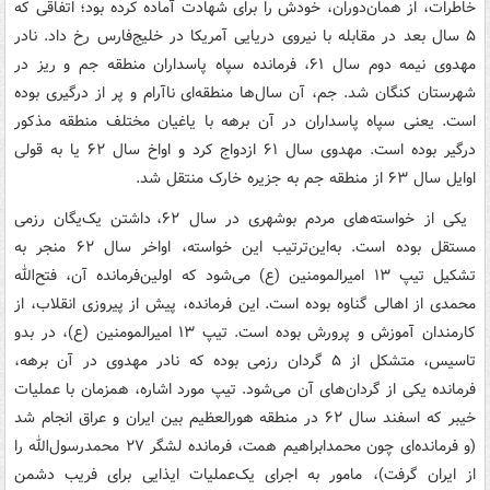
خاطرات، از همان‌دوران، خودش را برای شهادت آماده کرده بود؛ اتفاقی که
۵ سال بعد در مقابله با نیروی دریایی آمریکا در خلیج‌فارس رخ داد. نادر
مهدوی نیمه دوم سال ۶۱، فرمانده سپاه پاسداران منطقه جم و ریز در
شهرستان کنگان شد. جم، آن سال‌ها منطقه‌ای ناآرام و پر از درگیری بوده
است. یعنی سپاه پاسداران در آن برهه با یاغیان مختلف منطقه مذکور
درگیر بوده است. مهدوی سال ۶۱ ازدواج کرد و اواخ سال ۶۲ یا به قولی
اوایل سال ۶۳ از منطقه جم به جزیره خارک منتقل شد.
یکی از خواسته‌های مردم بوشهری در سال ۶۲، داشتن یک‌یگان رزمی
مستقل بوده است. به‌این‌ترتیب این خواسته، اواخر سال ۶۲ منجر به
تشکیل تیپ ۱۳ امیرالمومنین (ع) می‌شود که اولین‌فرمانده آن، فتح‌الله
محمدی از اهالی گناوه بوده است. این فرمانده، پیش از پیروزی انقلاب، از
کارمندان آموزش و پرورش بوده است. تیپ ۱۳ امیرالمومنین (ع)، در بدو
تاسیس، متشکل از ۵ گردان رزمی بوده که نادر مهدوی در آن برهه،
فرمانده یکی از گردان‌های آن می‌شود. تیپ مورد اشاره، همزمان با عملیات
خیبر که اسفند سال ۶۲ در منطقه هورالعظیم بین ایران و عراق انجام شد
(و فرمانده‌ای چون محمدابراهیم همت، فرمانده لشگر ۲۷ محمدرسول‌الله را
از ایران گرفت)، مامور به اجرای یک‌عملیات ایذایی برای فریب دشمن