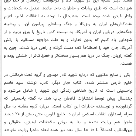
است. دیگر تشابه این دو شهید، دعا و درخواست زیادشان از خدا برای
شهادت است که طبق روایات و خاطرات به‌جا مانده، تبدیل به یک‌عادت و
رفتار فردی شده بوده است. به‌هرحال با توجه به اتفاقات اخیر، اعزام
نفت‌کش‌های ایران به ونزوئلا و جنگ رسانه‌ای پیرامون آن، و پیشینه
جنگ‌های دریایی ایران و آمریکا، بد نیست کمی تاریخ را ورق بزنیم و از
شهدایی یاد کنیم که بدون تعارف و به علت مواجهه مستقیم با ارتش
آمریکا، جان خود را اصطلاحاً کف دست گرفته و راهی دریا شدند. چون به
گفته راویان، جنگ در دریا هم بسیار سخت‌تر و خطرناک‌تر از خشکی بوده و
هست.
یکی از منابع مکتوبی که درباره شهید نادر مهدوی و گروه تحت فرمانش در
خلیج فارس منتشر شده، کتاب «بار دیگر، نادر» نوشته سید قاسم
یاحسینی است که تاریخ شفاهی زندگی این شهید را شامل می‌شود و
چندسال پیش توسط انتشارات فاتحان چاپ شد. به گفته یاحسینی که
گردآورنده و نویسنده خاطرات این کتاب است، درباره گروه مقابله به مثل
سپاه پاسداران انقلاب اسلامی ایران در خلیج فارس، حتی بیش از ۲۰ درصد
ماجرا هم روایت نشده و بنا به برخی ملاحظات امنیتی، حقوقی و
بین‌المللی، احتمالاً تا ۱۰ ها سال بعد نیز همه ابعاد ماجرا روایت نخواهد