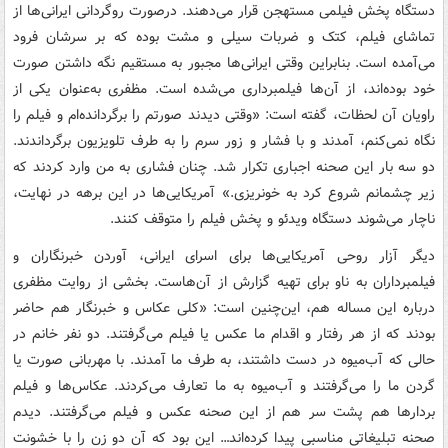
دستگاه پخش فیلمی مستهجن قرار می‌دهند. درصورت روگردانی ایرانی‌ها از
تماشای فیلم، کتک و ضربات سیلی و مشت بوده که بر سرشان فرود
می‌آمده است. بنابراین وقتی ایرانی‌ها مجبور به مستقیم نگه داشتن صورت
خود بوده‌اند، از آن‌ها فیلمبرداری می‌شده است. مظفری به‌عنوان یکی از
راویان آن لحظات، گفته است: «وقتی دیدند صورتم را برگردانده‌ام و فیلم را
نگاه نمی‌کنم، آمدند و با فشار و زور سرم را به طرف تلویزیون برگرداندند.
دو سه بار این صحنه اجباری تکرار شد. چنان فشاری به من وارد کردند که
زیر چشمانم شروع کرد به خونریزی.» آمریکایی‌ها در این برهه در نهایت،
ناچار می‌شوند دستگاه ویدئو و پخش فیلم را متوقف کنند.
دیگر آزار روحی آمریکایی‌ها برای اسرای ایرانی، آوردن خبرنگاران و
فیلمبرداران به ناو برای تهیه گزارش از آن‌هاست. بخشی از روایت مظفری
درباره این مساله هم، این‌چنین است: «کلی عکاس و خبرنگار هم حاضر
بودند که از هر رفتار و اقدام ما عکس یا فیلم می‌گرفتند. دو نفر خانم در
حالی که آب‌میوه در دست داشتند، به طرف ما آمدند. با مهربانی صورت یا
گردن ما را می‌گرفتند و آب‌میوه به ما تعارف می‌کردند. عکاس‌ها و فیلم
بردارها هم پشت سر هم از این صحنه عکس و فیلم می‌گرفتند. دیدم
صحنه تبلیغاتی مناسبی پیدا کرده‌اند… این بود که آن دو زن را با خشونت