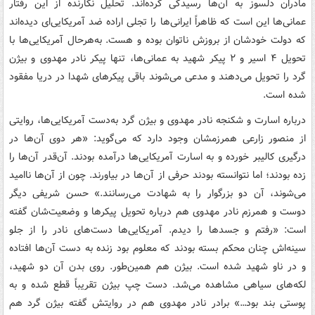
مادران دلسوز به آن‌ها رسیدگی کرده‌اند. تحلیل نگارنده از این رفتار
عمانی‌ها این است که ظاهراً ایرانی‌ها را تجلی اراده ضد آمریکایی‌ای دیده‌اند
که دولت خودشان از بروزش ناتوان بوده و هست. به‌هرحال آمریکایی‌ها با
تحویل ۴ اسیر و ۲ پیکر شهید به عمانی‌ها، تنها پیکر نادر مهدوی و بیژن
گرد را تحویل می‌دهند و مدعی می‌شوند باقی پیکرهای شهدا در دریا مفقود
شده است.
درباره اسارت و شکنجه نادر مهدوی و بیژن گرد به‌دست آمریکایی‌ها، روایتی
از منصور زارعی همرزمشان وجود دارد که می‌گوید: «هر دوی آن‌ها در
درگیری کالیبر خورده و به اسارت آمریکایی‌ها درآمده بودند. آن‌قدر آن‌ها را
زده بودند؛ اما نتوانسته بودند حرفی از آن‌ها در بیاورند. چون از آن‌ها ناامید
می‌شوند، آن دو بزرگوار را به شهادت می‌رسانند.» حسن شریفی دیگر
دوست و همرزم نادر مهدوی هم درباره تحویل پیکرها و وضعیت‌شان گفته
است: «رفتم و جسدها را دیدم. آمریکایی‌ها دست‌های نادر را از جلو
سینه‌اش چنان محکم بسته بودند که معلوم بود زنده به دست آن‌ها افتاده
و در ناو شهید شده است. بیژن هم همین‌طور. روی بدن آن دو شهید،
لکه‌های سیاهی مشاهده می‌شد. دست چپ بیژن تقریباً قطع شده و به
پوستی بند بود…» برادر نادر مهدوی هم در روایتش گفته بیژن گرد هم