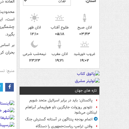
استان:
العاده د
است، ای
اذان صبح
طلوع آفتاب
اذان ظهر
۰۳:۴۳
۰۵:۱۸
۱۲:۱۰
بگیرد.
بر اساس 
بحران کرونا با ۱۶۶۰۰ مبتلا و ۸۳۹ ق
غروب خورشید
اذان مغرب
نیمه‌شب شرعی
۲۳:۲۳
۱۹:۲۱
۱۹:۰۲
منبع: تس
تازه های جهان
پاکستان: باید در برابر اسرائیل متحد شویم
تئودور روزولت جایگزین ناو هواپیمابر آبراهام
لینکلن می‌شود
اتمام بودجه پنتاگون در آستانه گسترش جنگ
وقتی ترامپ ریاست‌جمهوری را دستگاه