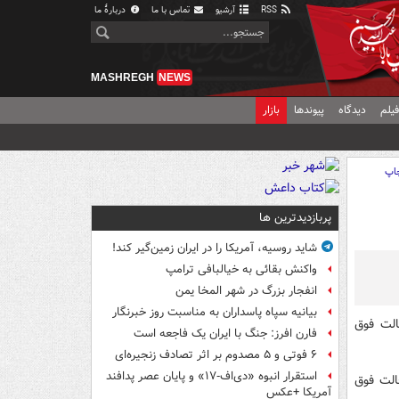
RSS
آرشیو
تماس با ما
دربارهٔ ما
MASHREGH
NEWS
یلم
دیدگاه
پیوندها
بازار
اپ
پربازدیدترین ها
شاید روسیه، آمریکا را در ایران زمین‌گیر کند!
واکنش بقائی به خیالبافی ترامپ
انفجار بزرگ در شهر المخا یمن
بیانیه سپاه پاسداران به مناسبت روز خبرنگار
الت فوق
فارن افرز: جنگ با ایران یک فاجعه است
۶ فوتی و ۵ مصدوم بر اثر تصادف زنجیره‌ای
استقرار انبوه «دی‌اف‑۱۷» و پایان عصر پدافند
الت فوق
آمریکا +عکس