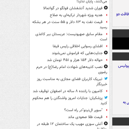
می‌کنند، پایان ندارد!
فوران شدید آتشفشان فوئگو در گواتمالا
فاقت دو
هدیه ویژه شهردار ترکیه‌ای به صلاح
قیمت نفت به ۸۳ دلار و ۵۵ سنت در هر بشکه
رسید
مقام سابق صهیونیست: عربستان ببر کاغذی
است
افشای رسوایی اخلاقی رئیس فیفا
جنایت‌هایی که فراموش نمی‌شوند
حواله دلار ۱۵۴ هزار و ۴۵۱ تومان شد
نصب کتیبه‌های شهادت امام رضا(ع) در حرم
رضوی
تبریک کاربران فضای مجازی به مناسبت روز
خبرنگار
کامیون با راننده ۸ ساله در اصفهان توقیف شد
پزشکیان: جنایات امروز واشنگتن را هم محکوم
 به
کنید
"سوپر ال‌نینو"در راه است؟
قیمت طلا صعودی ماند
آتش سوزی مهیب یک ساختمان ۱۲ طبقه در