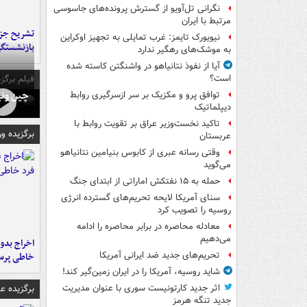
نگرانی تل‌آویو از گسترش پرونده‌های جاسوسی
مرتبط با ایران
تشریح جز
نیویورک تایمز: غرب تمایلی به تجهیز اوکراین
بازنشستگ
به موشک‌های رهگیر ندارد
آیا از نفوذ نتانیاهو در واشنگتن کاسته شده
فیلم برگزی
است؟
چین ونی
توافق پرو و مکزیک بر سر ازسرگیری روابط
دیپلماتیک
تاکید نخست‌وزیر عراق بر تقویت روابط با
برگزیده و
عربستان
وقتی رسانه عبری از کابوس بنیامین نتانیاهو
می‌گوید
حمله به ۱۵ نفتکش‌ اماراتی از ابتدای جنگ
سنای آمریکا لایحه تحریم‌های گسترده انرژی
روسیه را تصویب کرد
معادله محاصره در برابر محاصره را ادامه
می‌دهیم
اخراج بدون
تحریم‌های جدید ضد ایرانی آمریکا
خاطی پرس
شاید روسیه، آمریکا را در ایران زمین‌گیر کند!
برگزیده 
اثر جدید کارتونیست سوری با عنوان مدیریت
جدید تنگه هرمز