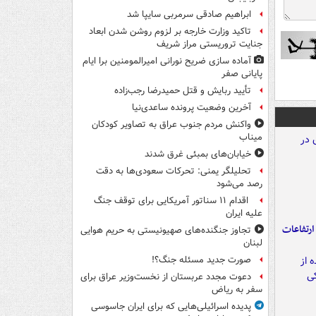
ابراهیم صادقی سرمربی سایپا شد
تاکید وزارت خارجه بر لزوم روشن شدن ابعاد
جنایت تروریستی مراز شریف
آماده سازی ضریح نورانی امیرالمومنین برا ایام
پایانی صفر
تأیید ربایش و قتل حمیدرضا رجب‌زاده
آخرین وضعیت پرونده ساعدی‌نیا
واکنش مردم جنوب عراق به تصاویر کودکان
میناب
خیابان‌های بمبئی غرق شدند
تحلیلگر یمنی: تحرکات سعودی‌ها به دقت
رصد می‌شود
اقدام ۱۱ سناتور آمریکایی برای توقف جنگ
علیه ایران
ارتفاعات
تجاوز جنگنده‌های صهیونیستی به حریم هوایی
لبنان
صورت جدید مسئله جنگ؟!
دعوت مجدد عربستان از نخست‌وزیر عراق برای
سفر به ریاض
پدیده اسرائیلی‌هایی که برای ایران جاسوسی