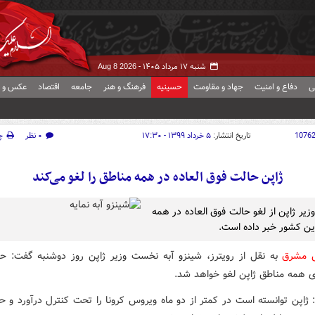
شنبه ۱۷ مرداد ۱۴۰۵ -
Aug 8 2026
ی
دفاع و امنیت
جهاد و مقاومت
حسینیه
فرهنگ و هنر
جامعه
اقتصاد
عکس و ف
1076
تاریخ انتشار:
۵ خرداد ۱۳۹۹ - ۱۷:۳۰
۰ نظر
چ
ژاپن حالت فوق العاده در همه مناطق را لغو می‌کند
یر ژاپن از لغو حالت فوق العاده در همه
ین کشور خبر داده است.
ش مشرق
به نقل از رویترز، شینزو آبه نخست وزیر ژاپن روز دوشنبه گفت: ح
رای همه مناطق ژاپن لغو خواهد شد.
: ژاپن توانسته است در کمتر از دو ماه ویروس کرونا را تحت کنترل درآورد و ح