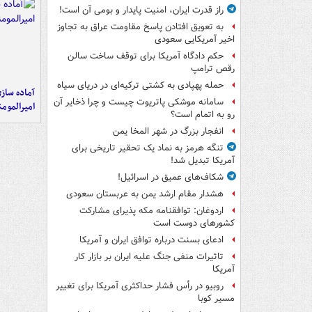
راز قدرت ایران، امنیت پایدار و بومی آن است!
به تعویق افتادن پاسخ مقاومت عراق به تجاوز
اخیر آمریکایی سعودی
حکم دادگاه آمریکا برای توقف ساخت سالن
رقص ترامپ
حمله پهپادی به کشتی ترکیه‌ای در دریای سیاه
آماده ساز
سامانه موشکی پاتریوت چیست و چرا ذخایر آن
امیرالمومن
رو به اتمام است؟
انفجار بزرگ در شهر المخا یمن
تنگه هرمز به نماد یک تحقیر تاریخی برای
آمریکا تبدیل شد!
شکاف‌های عمیق در اسرائیل!
هشدار مقام ارشد یمن به عربستان سعودی
اردوغان: توافقنامه مکه پذیرای مشارکت
کشورهای دوست است
ادعای بسنت درباره توافق ایران و آمریکا
تاثیرات منفی جنگ علیه ایران بر بازار کار
آمریکا
روبیو در رأس فشار حداکثری آمریکا برای تغییر
مسیر کوبا