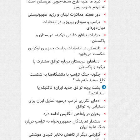
نبرد ما علیه طرح سلطه‌جویی عربستان است،
نه مردم جنوب یمن
دور هفتم مذاکرات لبنان و رژیم صهیونیستی
ترامپ و سودای پیروزی در انتخابات
میان‌دوره‌ای
جزئیات توافق دفاعی ترکیه، عربستان و
پاکستان
زلنسکی در انتخابات ریاست جمهوری اوکراین
شکست می‌خورد
ادعاهای عربستان درباره توافق مشترک با
ترکیه و پاکستان
چگونه جنگ ترامپ با دانشگاه‌ها به شکست
کاخ سفید ختم شد؟
پشت پرده توافق جدید ایران؛ تاکتیک یا
استراتژی؟
ادعای تکراری ترامپ درمورد تمایل ایران برای
دستیابی به توافق
بحران در راه‌آهن انگلیس ادامه دارد
هشدار نمایندگان جمهوری‌خواه به ترامپ درباره
جنگ علیه ایران
گزارشی دیگر از کاهش ذخایر کلیدی موشکی