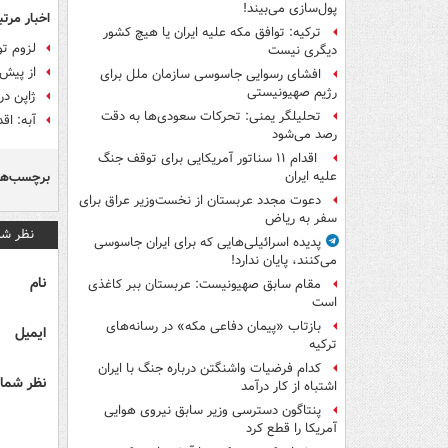
پول‌سازی می‌بیند!
اخبار مرتب
ترکیه: توافق مکه علیه ایران یا هیچ کشور
لزوم تو
دیگری نیست
از پیش‌
افشای رسوایی جاسوسی سازمان ملل برای
رژیم صهیونیستی
ژاپن در
تحلیلگر یمنی: تحرکات سعودی‌ها به دقت
آبه: اق
رصد می‌شود
اقدام ۱۱ سناتور آمریکایی برای توقف جنگ
برچسب‌ها
علیه ایران
دعوت مجدد عربستان از نخست‌وزیر عراق برای
سفر به ریاض
نظر شم
پدیده اسرائیلی‌هایی که برای ایران جاسوسی
می‌کنند، پایان ندارد!
نام
مقام سابق صهیونیست: عربستان ببر کاغذی
است
بازتاب «پیمان دفاعی مکه» در رسانه‌های
ایمیل
ترکیه
کدام فرضیات واشنگتن درباره جنگ با ایران
نظر شما 
اشتباه از کار درآمد
پنتاگون دسترسی وزیر سابق نیروی هوایی
آمریکا را قطع کرد