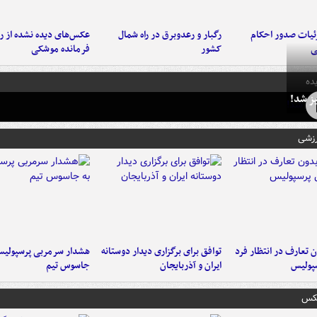
ئیات صدور احکام
رگبار و رعدوبرق در راه شمال
عکس‌های دیده نشده از ر
ی
کشور
فرمانده‌ موشکی
ده
ز شد!
رزشی
 تعارف در انتظار فرد
توافق برای برگزاری دیدار دوستانه
هشدار سرمربی پرسپولیس
پولیس
ایران و آذربایجان
جاسوس تیم
عکس