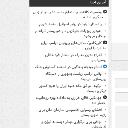
آخرین اخبار
وضعیت کافه‌های متعلق به ساعدی نیا از زبان
سخنگوی عدلیه
پاکستان: باید در برابر اسرائیل متحد شویم
تئودور روزولت جایگزین ناو هواپیمابر آبراهام
لینکلن می‌شود
کاریکاتور/ تلاش‌های بی‌پایان ترامپ برای
مذاکره با ایران
اخراج بدون تعارف در انتظار فرد خاطی
پرسپولیس
اتمام بودجه پنتاگون در آستانه گسترش جنگ
وقتی ترامپ ریاست‌جمهوری را دستگاه
پول‌سازی می‌بیند!
ترکیه: توافق مکه علیه ایران یا هیچ کشور
دیگری نیست
جهانگیر: آقای خرازی به دادگاه ویژه روحانیت
احضار شد
افشای رسوایی جاسوسی سازمان ملل برای
رژیم صهیونیستی
توافق برای برگزاری دیدار دوستانه ایران و
آذربایجان