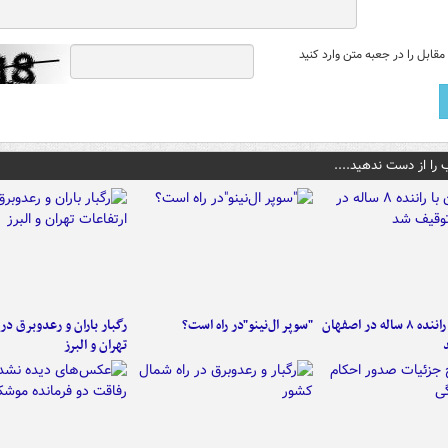
قابل را در جعبه متن وارد کنید
 را از دست ندهید....
کامیون با راننده ۸ ساله در اصفهان
"سوپر ال‌نینو"در راه است؟
رگبار باران و رعدوبرق در 
تهران و البرز