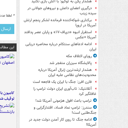
هشدار پکن به توکیو: با آتش بازی نکنید
درگیری اعضای داعش و نیروهای جولانی در
سیده زینب
*
لطفا عدد م
برکناری شوکه‌کننده فرمانده لشکر پنجم ارتش
آمریکا در اروپا
استقرار انبوه «دی‌اف‑۱۷» و پایان عصر پدافند
آمریکا +عکس
ادامه ادعاهای سنتکام درباره محاصره دریایی
این مطالب
ایران
رویای ائتلاف مکه
پالایشگاه سیزران منفجر شد
هشدار ارشدترین ژنرال آمریکا درباره
محدودیت‌های نظامی علیه ایران
فارن افرز: جنگ با ایران یک فاجعه است
آتلانتیک: تاب‌آوری ایران دولت ترامپ را
غافلگیر کرد
توقیف شد
ترامپ باعث افول هژمونی آمریکا شد!
سندرز: ترامپ نماد فساد، اقتدارگرایی و
جنگ‌طلبی است!
ادامه جنگ تا روی کار آمدن دولت جدید در
آمریکا!