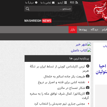
RSS
آرشیو
تماس با ما
دربارهٔ ما
MASHREGH
NEWS
یلم
دیدگاه
پیوندها
بازار
اپ
پربازدیدترین ها
احیا
ترس کارشناس کویتی از تسلط ایران بر تنگۀ
ولیان
هرمز
طبیعت بکر جاده اسالم به خلخال
نقشه کشی برای فتنه و اصرار بر دروغ
شکار تمساح در مالزی
کاریکاتور/ کمال شرف توافق مکه را به سخره
گرفت
مجتبی جباری تیم جدیدش را انتخاب کرد