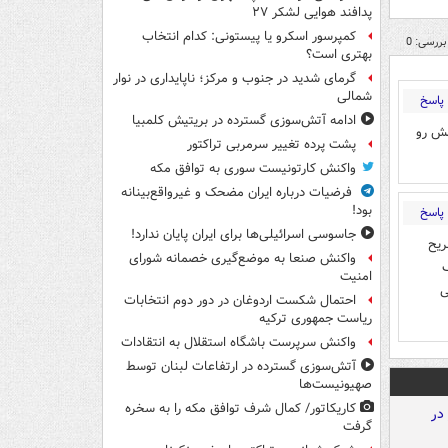
پدافند هوایی لشکر ۲۷
کمپرسور اسکرو یا پیستونی: کدام انتخاب
بررسی: 0
بهتری است؟
گرمای شدید در جنوب و مرکز؛ ناپایداری در نوار
شمالی
پاسخ
ادامه آتش‌سوزی گسترده در بریتیش کلمبیا
مش رو
پشت پرده تغییر سرمربی تراکتور
واکنش کارتونیست سوری به توافق مکه
فرضیات درباره ایران مضحک و غیرواقع‌بینانه
بود!
پاسخ
جاسوسی اسرائیلی‌ها برای ایران پایان ندارد!
ریح
واکنش صنعا به موضع‌گیری خصمانه شورای
ک
امنیت
ی
احتمال شکست اردوغان در دور دوم انتخابات
ریاست جمهوری ترکیه
واکنش سرپرست باشگاه استقلال به انتقادات
آتش‌سوزی گسترده در ارتفاعات لبنان توسط
صهیونیست‌ها
کاریکاتور/ کمال شرف توافق مکه را به سخره
گرفت