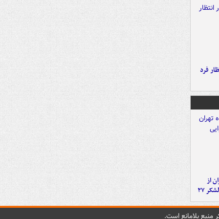
ار فرد
ن از
کر ۲۷
 منبع بلامانع است.