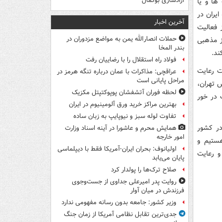
آزادسازی بوکمال
ها و یا
یران در
آخرین اخبار
 فعالیت
حملات انصارالله یمن به مواضع مزدوران در
ز مذهبی
بندر المخا
ند.
فولاد راه استقلال را با رضاییان رفت
ت رعایت
عراقچی: مذاکرات با عمان درباره تنگه هرمز در
مراحل پایانی است
 تهران،
لحظه فوران آتشفشان پوپوکتپتل مکزیک
 در خور
بهترین مراکز خرید ورق آلومینیوم در ایران
تفاوت لوله سبز و نیوپایپ به زبان ساده
در کشور
همایش محرم و عاشورا در آینه اسناد وزارت
امور خارجه
هستیم و
اولیانوف: بحران ایران-آمریکا فقط با دیپلماسی
و رعایت
پایان می‌یابد
صلاح ترک‌ها را پولدار کرد
روایت پدر امیرعلی جداوی از جست‌وجوی
فرزندش در میان آوار
وزیر کشور: جامعه بدون رسانه مفهومی ندارد
جدی‌ترین تقابل نظامی آمریکا از زمان جنگ