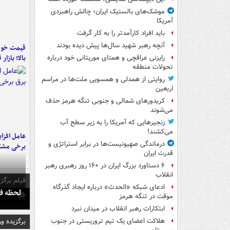
موشک‌های بالستیک ایران؛ چالش راهبردی
آمریکا
باید افراد کارآمدتر را به کار گرفت
آنچه رهبر شهید سال‌ها پیش دیده بودند
قیمت خود
بالا؛ بازار
رایزنی عراقچی و همتای موریتانی خود درباره
تحولات منطقه
روایتی از همدلی و همسویی ملت‌ها در مراسم
اربعین
کریدورهای شمالی و جنوبی تنگه هرمز حذف
می‌شوند
زنجیرهایی که آمریکا را به زیر سطح آب
می‌کشند!
عامل افزا
درماندگی صهیونیست‌ها در برابر استراتژی و
برخی مشتر
قدرت ایران
۶ دستاورد بزرگ ایران در ۱۶۰ روز رهبری رهبر
انقلاب
فیلم برگزی
ادعای شبکه «الحدث» درباره ایجاد گذرگاه
لحظه فو
موقت در تنگه هرمز
ابتکارات رهبر انقلاب در میدان نبرد
برگزیده و
هلاکت اعضای یک تیم تروریستی در جنوب