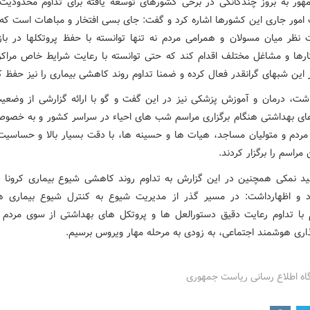
ور به بروز چندگانگی در برخی کشورهای توسعه یافته برای تداوم محدودیت 
ت امور جاری این کشورها اشاره کرد و گفت: جای بسی افتخار و مباهات است که ا
 نظر میان مسولان و همرامی مردم نه تنها توانسته با حفظ پروتکلها در باز
ها و مشاغل مختلف اقدام کند که حتی توانسته با رعایت شرایط خاص مراک
 این شبهای گرانقدر فعال کرده و ضمنا تداوم روند کاهشی بیماری را نیز حفظ ک
اشت، درمان و آموزش پزشکی نیز در این گفت و گو با ارائه گزارشی از وضعی
ای بهداشتی هنگام برگزاری مراسم شب های احیاء در سراسر کشور و به خصوص
ردم و متولیان مساجد، هیات ها و حسینه ها، با دقت بسیار بالا و حساسیت
 مراسم را برگزار کردند.
د نمکی همچنین در این گزارش به تداوم روند کاهشی شیوع بیماری کرونا 
د و اظهارداشت: در مسیر گذر از مدیریت شیوع به کنترل شیوع بیماری 
م با تداوم رعایت دقیق دستورالعل ها و پروتکل های بهداشتی از سوی مردم 
اری هوشمند اجتماعی، به زودی به مرحله مهار ویروس برسیم.
گاه اطلاع رسانی ریاست جمهوری