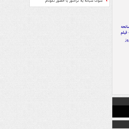
شوک شبانه به تراکتور با حضور نکونام
انحه
 فیلم