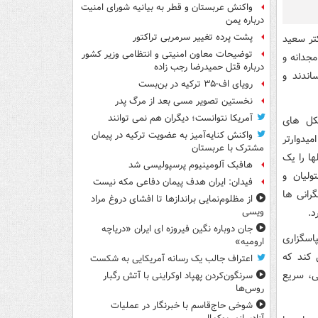
واکنش عربستان و قطر به بیانیه شورای امنیت
درباره یمن
پشت پرده تغییر سرمربی تراکتور
تر سعید
توضیحات معاون امنیتی و انتظامی وزیر کشور
جدانه و
درباره قتل حمیدرضا رجب زاده
اندند و
رویای اف-۳۵ ترکیه در بن‌بست
نخستین تصویر مسی بعد از مرگ پدر
آمریکا نتوانست؛ دیگران هم نمی توانند
تکل های
واکنش کنایه‌آمیز به عضویت ترکیه در پیمان
دوارتر
مشترک با عربستان
ها را یک
هافبک آلومینیوم پرسپولیسی شد
ولیان و
فیدان: ایران هدف پیمان دفاعی مکه نیست
رانی ها
از مظلوم‌نمایی براندازها تا افشای دروغ مراد
د.
ویسی
جان دوباره نگین فیروزه ای ایران «دریاچه
اسگزاری
ارومیه»
 کند که
اعتراف جالب یک رسانه آمریکایی به شکست
ی، سریع
سرنگون‌کردن پهپاد اوکراینی با آتش رگبار
روس‌ها
شوخی حاج‌قاسم با خبرنگار در عملیات