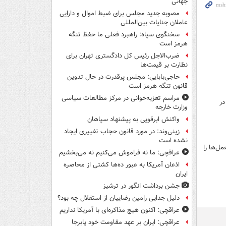
جهانی
مصوبه جدید مجلس برای ضبط اموال و دارایی
عاملان جنایات بین‌المللی
سخنگوی سپاه: راهبرد فعلی ما حفظ تنگه
هرمز است
ضرب‌الاجل رئیس کل دادگستری تهران برای
نظارت بر قیمت‌ها
حاجی‌بابایی: مجلس پرقدرت در حال تدوین
قانون تنگه هرمز است
مراسم تعزیه‌خوانی در مرکز مطالعات سیاسی
در
وزارت خارجه
واکنش ابرقویی به پیشنهاد سپاهان
زینی‌وند: در مورد قانون حجاب تغییری ایجاد
نشده است
ل‌ها را
عراقچی: ما نه فراموش می‌کنیم نه می‌بخشیم
اذعان آمریکا به عبور ده‌ها کشتی از محاصره
ایران
جشن برداشت انگور در ترشیز
دلیل جدایی رامین رضاییان از استقلال چه بود؟
عراقچی: اکنون هیچ مذاکره‌ای با آمریکا نداریم
عراقچی: ایران بر عهد مقاومت خود پابرجا