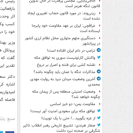
رئیس جمه
حاجی‌بابایی: مجلس پرقدرت در حال تدوین
قانون تنگه هرمز است
بازفعالی
زینی‌وند: در مورد قانون حجاب تغییری ایجاد
اثر وحدت
نشده است
کسب وکار
عراقچی: ایران بر عهد مقاومت خود پابرجا
ایستاده است
خود را در
دستگیری متهم متواری مخل نظام ارزی کشور
وزیر بهد
در پیرانشهر
پروتکل ه
ترامپ در دام ایران افتاده است!
گفت که م
واکنش کارتونیست سوری به توافق مکه
نقشه کشی برای فتنه و اصرار بر دروغ
تقدیر این
مذاکرات تنگه با عمان باید چگونه باشد؟
دکتر سعی
آخرین وضعیت میدان نبرد به روایت مهدی
اشاره کر
محمدی
امیدواری
وضعیت امنیتی منطقه پس از پیمان مکه
چگونه خواهد شد؟
فاصله گذ
مقاومت یمن؛ دو خیز اساسی
توافق مکه برای سعودی امنیت آور نیست!
منبع: پای
از غزه بگویید...! حتی با یک توییت!
صفار هرندی: تشییع تاریخی رهبر انقلاب تاثیر
شگرفی بر صحنه نبرد داشت