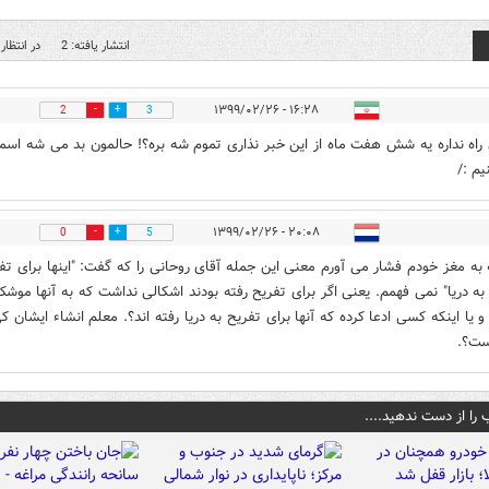
انتشار یافته: 2
در انتظار 
۱۶:۲۸ - ۱۳۹۹/۰۲/۲۶
2
3
اه نداره یه شش هفت ماه از این خبر نذاری تموم شه بره؟! حالمون بد می شه اس
یم :/
۲۰:۰۸ - ۱۳۹۹/۰۲/۲۶
0
5
به مغز خودم فشار می آورم معنی این جمله آقای روحانی را که گفت: "اینها برای تف
 به دریا" نمی فهمم. یعنی اگر برای تفریح رفته بودند اشکالی نداشت که به آنها موش
و یا اینکه کسی ادعا کرده که آنها برای تفریح به دریا رفته اند؟. معلم انشاء ایشان ک
ست؟.
 را از دست ندهید....