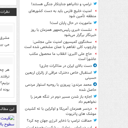
ترامپ و نتانیاهو جنایتکار جنگی هستند!
امنیت خلیج فارس باید به دست کشورهای
نظرات
منطقه تأمین شود
ماموریت در حال پایان است!
نشست خبری رئیس‌جمهور همزمان با روز
خبرنگار برگزار می‌شود
مشرق ر
سخنگوی کمیسیون امنیت ملی مجلس:
می بین
چارچوب کلی تفاهم با عمان مشخص شده است
حاج علی اکبری: انقلاب ما محصول مکتب
عاشورا است
دست بالای ایران در مذاکرات جاری!
هر چه 
استقبال خاص دخترک عراقی از زائران اربعین
نرفتند
حسینی
بزنیم؟ 
محمد مرندی: پیروزی با روحیه استوار مردمی
بوده ا
حاصل شده
اجازه باز شدن مسیر دوم در تنگه هرمز را
نخواهیم داد
این مطالب
دردسر همزمان آمریکا و اوکراین با ته کشیدن
موشک های پاتریوت
حماقت ترامپ با ذخایر انرژی جهان چه کرد؟
این دیپلماسی نمایشی، شکست خورده است