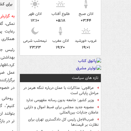
برای کش
اذان صبح
طلوع آفتاب
اذان ظهر
به گزار
۱۲:۱۰
۰۵:۱۸
۰۳:۴۴
نمکی، گف
رعایت پر
همکاری آ
غروب خورشید
اذان مغرب
نیمه‌شب شرعی
۲۳:۲۳
۱۹:۲۰
۱۹:۰۱
رئیس جمه
بهداشتی
کرد،اظهار
عمل ضرور
تازه های سیاست
برگزارکن
در خصوص 
عراقچی: مذاکرات با عمان درباره تنگه هرمز در
مراحل پایانی است
روحانی ب
وزیر کشور: جامعه بدون رسانه مفهومی ندارد
کنیم"، گ
مصوبه جدید مجلس برای ضبط اموال و دارایی
عاملان جنایات بین‌المللی
بتوانند 
ضرب‌الاجل رئیس کل دادگستری تهران برای
تر در باز
نظارت بر قیمت‌ها