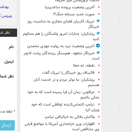
جنایت تروریستی مزار شریف
بهداشت
آخرین وضعیت پرونده ساعدی‌نیا
صورت جدید مسئله جنگ؟!
ویروس کر
تبریک کاربران فضای مجازی به مناسبت روز
خبرنگار
نظر شم
پزشکیان: جنایات امروز واشنگتن را هم محکوم
کنید
آخرین وضعیت نبرد به روایت مهدی محمدی
نام
خبرنگار متعهد، هم‌سنگر رزمندگان پشت لانچر
است
ایمیل
نقطه، ته خط!
قالیباف روز خبرنگار را تبریک گفت
نظر شما 
پزشکیان: ما نوکر مردم و در خدمت آنان
هستیم
عراقچی: زمان آن فرا رسیده است که به خود
متکی باشیم
ترامپ التماس‌کننده توافقی است که خود
ویران کرد
*
لطفا عدد م
واکنش بقائی به خیالبافی ترامپ
اظهارات وزیر خزانه‌داری آمریکا با مواضع قبلی
وی متناقض است