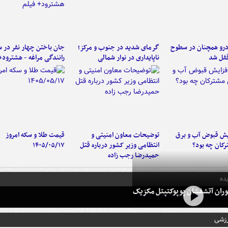
رو همچنان در سطوح
گرمای شدید در جنوب و مرکز؛
جان باختن چهار نفر در س
 قفل شد
ناپایداری در نوار شمالی
رانندگی مراغه - هشترود+
یش قبوض آب و برق
توضیحات معاون امنیتی و
قیمت طلا و سکه امروز
کان چه بود؟
انتظامی وزیر کشور درباره قتل
۱۴۰۵/۰۵/۱۷
حمیدرضا رجب زاده
ده
ران آتشفشان پوپوکتپتل مکزیک
رزشی