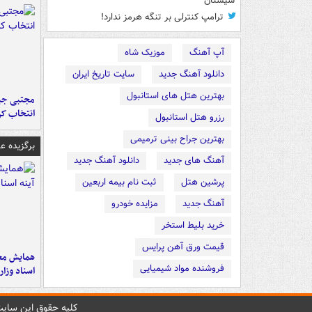
سیستان
ترامپ کنترلی بر تنگه هرمز ندارد!
آپ آهنگ
موزیک شاه
دانلود آهنگ جدید
سایت تاریخ ایران
بهترین هتل های استانبول
مجتبی جبا
انتخاب کر
رزرو هتل استانبول
بهترین جراح بینی ترمیمی
برگزیده 
آهنگ های جدید
دانلود آهنگ جدید
پرشین هتل
ثبت نام بیمه اربعین
آهنگ جدید
مزایده خودرو
خرید بلیط استخر
قیمت ورق آهن پرایس
همایش محر
فروشنده مواد شیمیایی
اسناد وزا
کليه حقوق اين سايت 