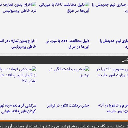
ری تیم جدیدش را
دلیل مخالفت AFC با میزبانی
اخراج بدون تعارف در انتظ
د
آبی‌ها در عراق
خاطی پرسپولیس
عکس
م و عاشورا در آینه
جشن برداشت انگور در ترشیز
سرکشی فرمانده سپاه تهرا
رت امور خارجه
گردان‌های پدافند هوایی لش
متعلق به پایگاه خبري-تحليلي مشرق نيوز می باشد و استفاده از مطالب آن با ذکر