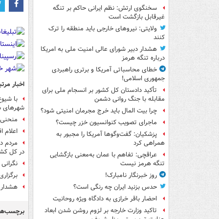
سخنگوی ارتش: نظم ایرانی حاکم بر تنگه
غیرقابل بازگشت است
ولایتی: نیروهای خارجی باید منطقه را ترک
کنند
هشدار دبیر شورای عالی امنیت ملی به امریکا
درباره تنگه هرمز
خطای محاسباتی آمریکا و برتری راهبردی
جمهوری اسلامی!
اخبار مرتب
تأکید دادستان کل کشور بر انسجام ملی برای
با شیوع
مقابله با جنگ روانی دشمن
شهرهای سف
چرا بیت المال باید خرج مجرمان امنیتی شود؟
منحنی م
ماجرای تصویب کنوانسیون خزر چیست؟
اعلام ا
پزشکیان: گفت‌وگوها آمریکا را مجبور به
مردم دل
همراهی کرد
در کل کشو
عراقچی: تفاهم با عمان به‌معنی بازگشایی
نگرانی 
تنگه هرمز نیست
برگزاری م
روز خبرنگار نامبارک!
هشدار 
حدس بزنید ایران چه رنگی است؟
احضار باقر خرازی به دادگاه ویژه روحانیت
تاکید وزارت خارجه بر لزوم روشن شدن ابعاد
برچسب‌ها