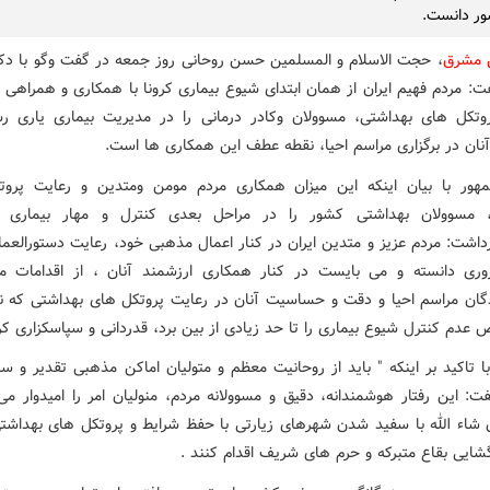
ور دانست.
ش مشرق
، حجت الاسلام و المسلمین حسن روحانی روز جمعه در گفت وگو با دک
ت: مردم فهیم ایران از همان ابتدای شیوع بیماری کرونا با همکاری و همراهی م
وتکل های بهداشتی، مسوولان وکادر درمانی را در مدیریت بیماری یاری رس
نان در برگزاری مراسم احیا، نقطه عطف این همکاری ها است.
ور با بیان اینکه این میزان همکاری مردم مومن ومتدین و رعایت پرو
، مسوولان بهداشتی کشور را در مراحل بعدی کنترل و مهار بیماری امی
داشت: مردم عزیز و متدین ایران در کنار اعمال مذهبی خود، رعایت دستورالعمل
ی دانسته و می بایست در کنار همکاری ارزشمند آنان ، از اقدامات مت
ندگان مراسم احیا و دقت و حساسیت آنان در رعایت پروتکل های بهداشتی که نگ
عدم کنترل شیوع بیماری را تا حد زیادی از بین برد، قدردانی و سپاسکزاری کر
ا تاکید بر اینکه " باید از روحانیت معظم و متولیان اماکن مذهبی تقدیر و سپ
فت: این رفتار هوشمندانه، دقیق و مسوولانه مردم، منولیان امر را امیدوار می
ان شاء الله با سفید شدن شهرهای زیارتی با حفظ شرایط و پروتکل های بهداشت
گشایی بقاع متبرکه و حرم های شریف اقدام کنند .