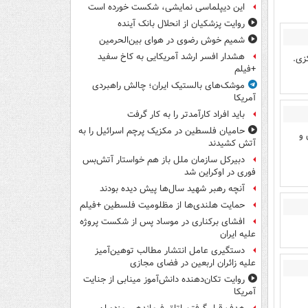
این دیپلماسی نمایشی، شکست خورده است
روایت پزشکیان از انحلال بانک آینده
شمیم خوش رضوی در هوای بین‌الحرمین
هشدار افسر ارشد آمریکایی به کاخ سفید
زی.
+فیلم
موشک‌های بالستیک ایران؛ چالش راهبردی
آمریکا
باید افراد کارآمدتر را به کار گرفت
حامیان فلسطین در مکزیک پرچم اسرائیل را به
 و
آتش کشیدند
دبیرکل سازمان ملل باز هم خواستار آتش‌بس
فوری در اوکراین شد
آنچه رهبر شهید سال‌ها پیش دیده بودند
حمایت هلندی‌ها از مظلومیت فلسطین +فیلم
افشای برکناری در موساد پس از شکست پروژه
علیه ایران
دستگیری عامل انتشار مطالب توهین‌آمیز
علیه زائران اربعین در فضای مجازی
روایت تکان‌دهنده دانش‌آموز مینابی از جنایت
آمریکا