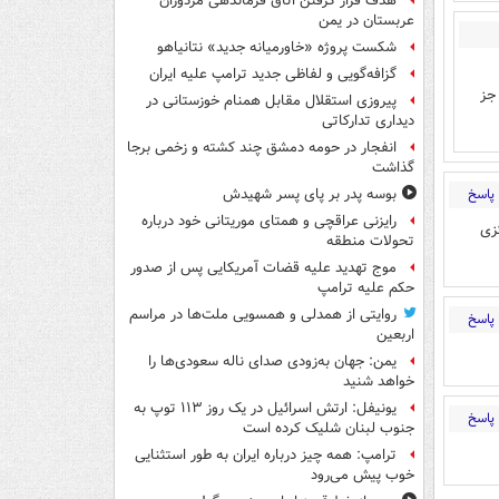
هدف قرار گرفتن اتاق‌ فرماندهی مزدوران
عربستان در یمن
شکست پروژه «خاورمیانه جدید» نتانیاهو
گزافه‌گویی و لفاظی جدید ترامپ علیه ایران
ه هر دو جز
پیروزی استقلال مقابل همنام خوزستانی در
دیداری تدارکاتی
انفجار در حومه دمشق چند کشته و زخمی برجا
گذاشت
پاسخ
بوسه‌ پدر بر پای پسر شهیدش
رایزنی عراقچی و همتای موریتانی خود درباره
زی
تحولات منطقه
موج تهدید علیه قضات آمریکایی پس از صدور
حکم علیه ترامپ
روایتی از همدلی و همسویی ملت‌ها در مراسم
پاسخ
اربعین
یمن: جهان به‌زودی صدای ناله سعودی‌ها را
خواهد شنید
یونیفل: ارتش اسرائیل در یک روز ۱۱۳ توپ به
پاسخ
جنوب لبنان شلیک کرده است
ترامپ: همه چیز درباره ایران به طور استثنایی
خوب پیش می‌رود