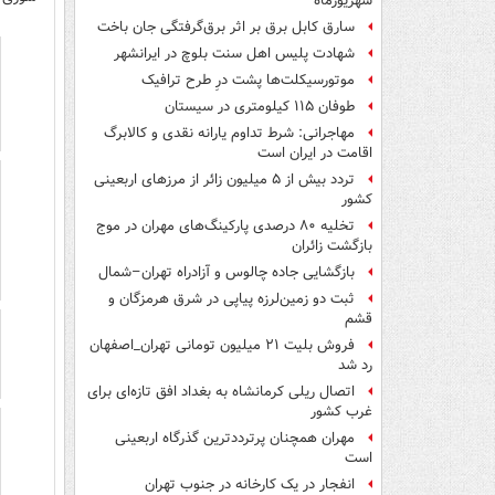
شهریورماه
سارق کابل برق بر اثر برق‌گرفتگی جان باخت
شهادت پلیس اهل سنت بلوچ در ایرانشهر
موتورسیکلت‌ها پشت درِ طرح ترافیک
طوفان ۱۱۵ کیلومتری در سیستان
مهاجرانی: شرط تداوم یارانه نقدی و کالابرگ
اقامت در ایران است
تردد بیش از ۵ میلیون زائر از مرزهای اربعینی
کشور
تخلیه ۸۰ درصدی پارکینگ‌های مهران در موج
بازگشت زائران
بازگشایی جاده چالوس و آزادراه تهران–شمال
ثبت دو زمین‌لرزه پیاپی در شرق هرمزگان و
قشم
فروش بلیت ۲۱ میلیون تومانی تهران_اصفهان
رد شد
اتصال ریلی کرمانشاه به بغداد افق تازه‌ای برای
غرب کشور
مهران همچنان پرترددترین گذرگاه اربعینی
است
انفجار در یک کارخانه در جنوب تهران