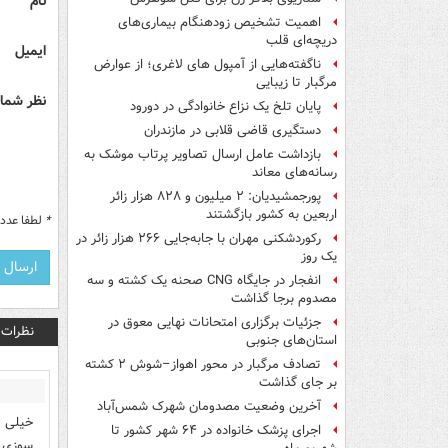
نام
اهمیت تشخیص زودهنگام بیماری‌های
دریچه‌ای قلب
ایمیل
ناگفته‌هایی از آمپول های لاغری؛ از عوارض
مرگبار تا زیبایی
نظر شما 
پایان تلخ یک نزاع خانوادگی در دورود
دستگیری قاضی قلابی در مازندران
بازداشت عامل ارسال تصاویر پرتاب موشک به
رسانه‌های معاند
پورجمشیدیان: ۲ میلیون و ۸۲۸ هزار زائر
اربعین به کشور بازگشتند
*
لطفا عدد م
رکوردشکنی مهران با جابه‌جایی ۲۶۶ هزار زائر در
یک روز
انفجار در جایگاه CNG صحنه یک کشته و سه
مصدوم برجا گذاشت
جزئیات برگزاری امتحانات نهایی معوق در
نظرات
استان‌های جنوبی
تصادف مرگبار در محور اهواز–شوش ۲ کشته
بر جای گذاشت
آخرین وضعیت مصدومان شهرک شمس‌آباد
خیلی م
اجرای پزشک خانواده در ۶۴ شهر کشور تا
سوزی ج