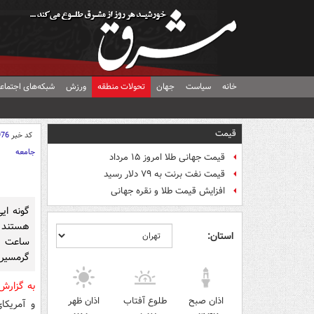
خانه
سیاست
جهان
تحولات منطقه
ورزش
شبکه‌های اجتماع
قیمت
کد خبر
976
جامعه
قیمت جهانی طلا امروز ۱۵ مرداد
قیمت نفت برنت به ۷۹ دلار رسید
افزایش قیمت طلا و نقره جهانی
گونه ایی
هستند 
استان:
ساعت ها
گرمسیری
به گزار
اذان صبح
طلوع آفتاب
اذان ظهر