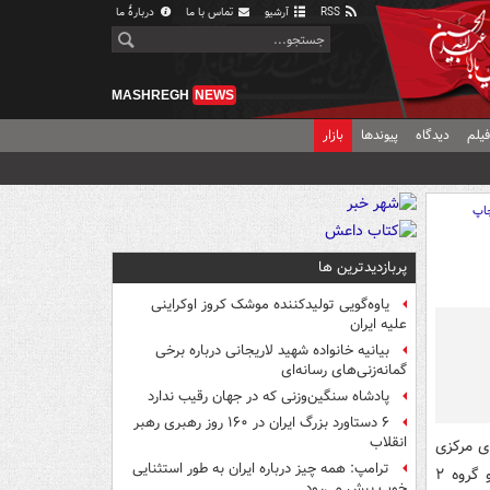
RSS
آرشیو
تماس با ما
دربارهٔ ما
MASHREGH
NEWS
یلم
دیدگاه
پیوندها
بازار
اپ
پربازدیدترین ها
یاوه‌گویی تولیدکننده موشک کروز اوکراینی
علیه ایران
بیانیه خانواده شهید لاریجانی درباره برخی
گمانه‌زنی‌های رسانه‌ای
پادشاه سنگین‌وزنی که در جهان رقیب ندارد
۶ دستاورد بزرگ ایران در ۱۶۰ روز رهبری رهبر
انقلاب
ای مرکزی
ترامپ: همه چیز درباره ایران به طور استثنایی
و آمریکای جنوبی یافت می‌شوند، با توجه به انواع شناخته شده می‌توان آن‌ها را به دو گروه ۲
خوب پیش می‌رود