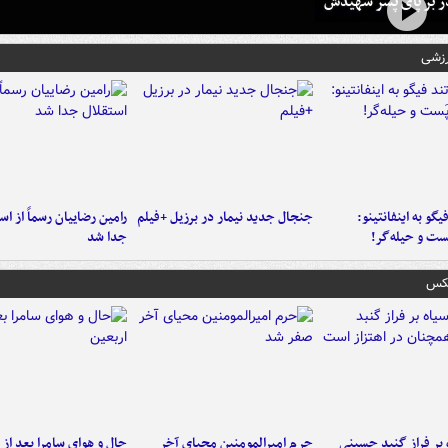
در بر پای پسر شهیدش
رزشی
یگو به اینفانتینو:
جنجال جدید نیمار در برزیل +فیلم
رامین رضاییان رسماً از اس
ست‌ و حیله‌گر!
جدا شد
عکس
 بر فراز گنبد حسینی
حرم امیرالمومنین محیای آخر
حال و هوای سامرا بعد از ا