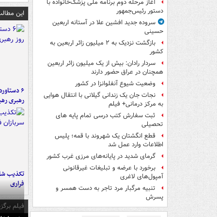
آغاز مرحله دوم برنامه ملی پزشک‌خانواده با
دستور رئیس‌جمهور
این مطالب
سروده جدید افشین علا در آستانه اربعین
حسینی
بازگشت نزدیک به ۲ میلیون زائر اربعین به
کشور
سردار رادان: بیش از یک میلیون زائر اربعین
همچنان در عراق حضور دارند
وضعیت شیوع آنفلوانزا در کشور
نجات جان یک زندانی گیلانی با انتقال هوایی
رهبری رهب
به مرکز درمانی+ فیلم
ثبت سفارش کتب درسی تمام پایه های
تحصیلی
قطع انگشتان یک شهروند با قمه؛ پلیس
اطلاعات وارد عمل شد
گرمای شدید در پایانه‌های مرزی غرب کشور
برخورد با عرضه و تبلیغات غیرقانونی
تکذیب شای
آمپول‌های لاغری
فراری
تنبیه مرگبار مرد تاجر به دست همسر و
پسرش
فیلم برگزی