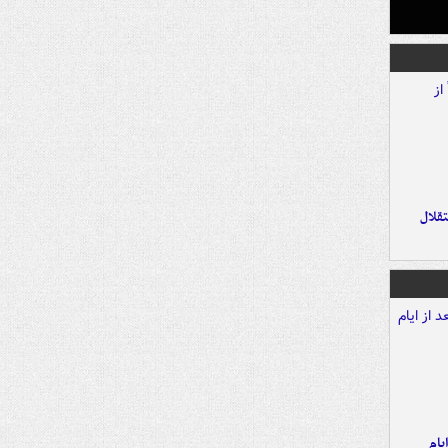
تقلال
یام