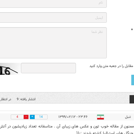
*
قابل را در جعبه متن وارد کنید
انتشار یافته: 9
در انتظار 
تنبل
۲۳:۴۶ - ۱۳۹۹/۰۲/۱۲
4
14
منون از مقاله خوب تون و عکس های زیبای آن . متاسفانه تعداد زیادیشون در آتش
نگل های استرالیا کشته شدند :-((