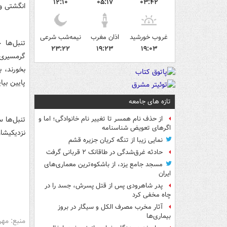
۱۲:۱۰
۰۵:۱۷
۰۳:۴۲
انگشتی و ۳ انگشتی تقسیم ک
غروب خورشید
اذان مغرب
نیمه‌شب شرعی
تنبل‌ها 
۲۳:۲۲
۱۹:۲۳
۱۹:۰۳
گرمسیری 
بخورند، 
پایین بیا
تازه های جامعه
تنبل‌ها 
از حذف نام همسر تا تغییر نام خانوادگی؛ اما و
اگرهای تعویض شناسنامه
نزدیکیشا
نمایی زیبا از تنگه کریان جزیره قشم
حادثه غرق‌شدگی در طاقانک ۲ قربانی گرفت
مسجد جامع یزد، از باشکوه‌ترین معماری‌های
ایران
پدر شاهرودی پس از قتل پسرش، جسد را در
چاه مخفی کرد
آثار مخرب مصرف الکل و سیگار در بروز
بیماری‌ها
منبع: مهر