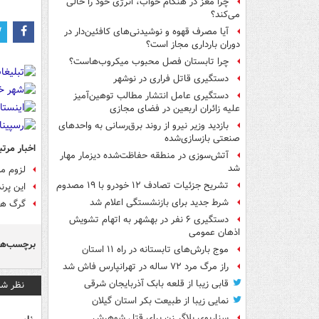
چرا مغز در هنگام خواب، انرژی خود را خالی
می‌کند؟
آیا مصرف قهوه و نوشیدنی‌های کافئین‌دار در
دوران بارداری مجاز است؟
چرا تابستان فصل محبوب میکروب‌هاست؟
دستگیری قاتل فراری در نوشهر
دستگیری عامل انتشار مطالب توهین‌آمیز
علیه زائران اربعین در فضای مجازی
بازدید وزیر نیرو از روند برق‌رسانی به واحدهای
صنعتی بازسازی‌شده
اخبار مرتب
آتش‌سوزی در منطقه حفاظت‌شده دیزمار مهار
شد
لزوم م
تشریح جزئیات تصادف ۱۲ خودرو با ۱۹ مصدوم
این پر
شرط جدید برای بازنشستگی اعلام شد
گرگ ها
دستگیری ۶ نفر در بهشهر به اتهام تشویش
اذهان عمومی
برچسب‌ها
موج بارش‌های تابستانه در راه ۱۱ استان
راز مرگ مرد ۷۲ ساله در تهرانپارس فاش شد
قابی زیبا از قلعه بابک آذربایجان شرقی
نظر شم
نمایی زیبا از طبیعت بکر استان گیلان
سناریوی بلاگر زن برای قتل شوهرش