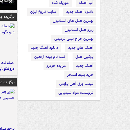
بوسه‌ پ
آپ آهنگ
موزیک شاه
دانلود آهنگ جدید
سایت تاریخ ایران
برگزیده و
بهترین هتل های استانبول
رزرو هتل استانبول
بهترین جراح بینی ترمیمی
آهنگ های جدید
دانلود آهنگ جدید
پرشین هتل
ثبت نام بیمه اربعین
حمله تند ف
آهنگ جدید
مزایده خودرو
دروغگو، پَ
خرید بلیط استخر
برگزیده 
قیمت ورق آهن پرایس
فروشنده مواد شیمیایی
پرچم سیاه