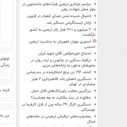
مراسم عزاداری اربعینِ هیأت‌های دانشجویی در
جوار محل شهادت رهبر
احتمال شنیده شدن صدای انفجار در قزوین
اراذل اینستاگرامی دستگیر شد
۲ میلیون و ۳۰۰ هزار زائر اربعین به کشور
بازگشتند
استوری مهران غفوریان به مناسبت اربعین
حسینی
اجتماع خون‌خواهی آقای شهید ایران
اونهای
ترافیک سنگین در چالوس و تردد روان در
زندگی 
محورهای منتهی به پایانه‌های مرزی
کشف ۱۹۲ تن برنج احتکارشده در بندرعباس
دستگیری اعضای باند کلاهبرداری ۲ هزار
میلیاردی در تهران
البته 
بزرگترین معایب پاوربانک‌های قابل حمل
«طلق» در سند مالکیت به چه معناست؟
دستگیری کارگر ۳۶ ساله پس از قتل کارفرما در
تویسرکان
من به 
محدودیت‌های ترافیکی اربعینی در جاده‌های
شمال‌