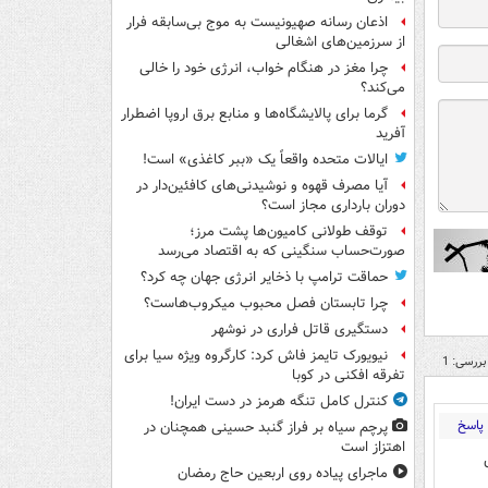
اذعان رسانه صهیونیست به موج بی‌سابقه فرار
از سرزمین‌های اشغالی
چرا مغز در هنگام خواب، انرژی خود را خالی
می‌کند؟
گرما برای پالایشگاه‌ها و منابع برق اروپا اضطرار
آفرید
ایالات متحده واقعاً یک «ببر کاغذی» است!
آیا مصرف قهوه و نوشیدنی‌های کافئین‌دار در
دوران بارداری مجاز است؟
توقف طولانی کامیون‌ها پشت مرز؛
صورت‌حساب سنگینی که به اقتصاد می‌رسد
حماقت ترامپ با ذخایر انرژی جهان چه کرد؟
چرا تابستان فصل محبوب میکروب‌هاست؟
دستگیری قاتل فراری در نوشهر
نیویورک تایمز فاش کرد: کارگروه ویژه سیا برای
بررسی: 1
تفرقه افکنی در کوبا
کنترل کامل تنگه هرمز در دست ایران!
پاسخ
پرچم سیاه بر فراز گنبد حسینی همچنان در
اهتزاز است
ماجرای پیاده روی اربعین حاج رمضان