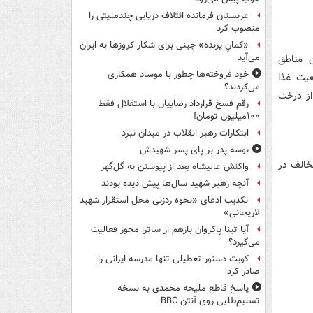
عربستان فرمانده ائتلاف دریایی چندملیتی را
منصوب کرد
«کمانِ پرنده» چینی برای شکار کروزها به ایران
می‌آید
ن مناطق
خود فروخته‌ها چطور با موساد همکاری
عیت غذا
می‌کردند؟
از درخت
رقم فسخ قرارداد رضاییان با استقلال فقط
۱۰۰میلیون تومان!
ابتکارات رهبر انقلاب در میدان نبرد
بوسه‌ پدر بر پای پسر شهیدش
خالف در
واکنش عالیشاه بعد از پیوستن به گل‌گهر
آنچه رهبر شهید سال‌ها پیش دیده بودند
تکذیب ادعای «نحوه ردزنی محل استقرار شهید
لاریجانی»
آیا تینا پاکروان بازهم از ساترا مجوز فعالیت
می‌گیرد؟
کویت دستور تعطیلی تنها مدرسه ایرانی را
صادر کرد
پاسخ قاطع ملیحه محمدی به نسخه
تسلیم‌طلبی روی آنتن BBC