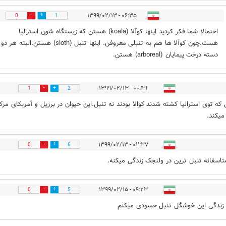
۰۶:۳۵ - ۱۳۹۹/۰۲/۱۳
0
1
احتمالا شما فکر کردید اینها کوآلا (koala) هستن که زیستگاه شون استرالیا
هست.چون کوآلا ها هم به تنبلی معروفن. اینها تنبل (sloth) هستن.البت
دسته درخت پیمایان (arboreal) هستن.
۰۰:۴۹ - ۱۳۹۹/۰۲/۱۳
1
2
ی که توی استرالیا کشته شدند کوالا بودند نه تنبل.این حیوان در برزیل و آمریکای مرک
میکند.
۰۲:۳۷ - ۱۳۹۹/۰۲/۱۳
0
6
متاسفانه تنبل ترین در ولنجک زندگی میکنه.
۰۹:۲۳ - ۱۳۹۹/۰۲/۱۵
0
5
زندگی این خوشگل تنبل حسودی میکنم