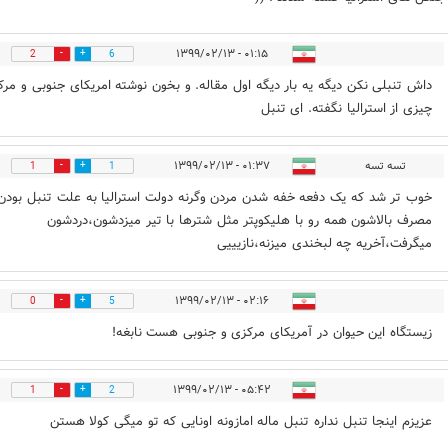
۰۱:۱۵ - ۱۳۹۹/۰۲/۱۳
2
6
داش تنبلی نکن دیگه یه بار دیگه اول مقاله. و بخون نوشته امریکای جنوبی و مرک
چیزی از استرالیا نگفته. ای تنبل
تسه تسه
۰۱:۳۷ - ۱۳۹۹/۰۲/۱۳
1
1
خوب تر شد که یک دفعه خفه شدن مردن وگرنه دولت استرالیا به علت تنبل بودن
مصرف بالاشون همه رو با هلیکوپتر مثل شترها با تیر میزدشون،دردشون
میگرفت،آخریه چه لبخندی میزنه،نازیییی
۰۲:۱۶ - ۱۳۹۹/۰۲/۱۳
0
5
زیستگاه این حیوان در آمریکای مرکزی و جنوبی هست نابغه!
۰۵:۴۲ - ۱۳۹۹/۰۲/۱۳
1
2
عزیزم اینجا تنبل نداره تنبل ماله امازونه اونایی که تو میگی کولا هستن