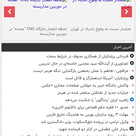
ای
هشدار نسبت به وفوع تندباد در تهران
لحظه انفجار جایگاه CNG "صحنه" در
دس
دوربین مداربسته
ات
آخرین اخبار
قدردانی پزشکیان از همکاری صنوف در شرایط سخت
تصاویری از آیت‌الله سید مجتبی خامنه‌ای در حال تدریس
عراقچی: تفاهم با عمان به‌معنی بازگشایی تنگه هرمز نیست
پزشکیان: آمریکا استعمارگر و قاتل است
واکنش باشگاه خیبر به حواشی صفحات مجازی +عکس
جزئیات جدید از نفتکش منفجر شده در هرمز
راهبرد ایران "پنتاگون" را شکست می‌دهد
صدور ۱۰ فقره حکم قصاص برای «کلثوم اکبری»
مهلت ۳ روزه سازمان بورس به هلدینگ خلیج فارس
وکیل ترامپ در پرونده حق‌السکوت، وزیر دادگستری شد
سردار علی عظمایی در کنار دو فرمانده شهید