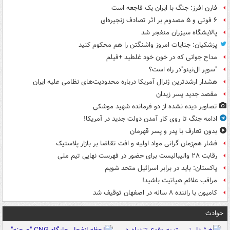
فارن افرز: جنگ با ایران یک فاجعه است
۶ فوتی و ۵ مصدوم بر اثر تصادف زنجیره‌ای
پالایشگاه سیزران منفجر شد
پزشکیان: جنایات امروز واشنگتن را هم محکوم کنید
مداح جوانی که در خون خود غلطید +فیلم
"سوپر ال‌نینو"در راه است؟
هشدار ارشدترین ژنرال آمریکا درباره محدودیت‌های نظامی علیه ایران
مقصد جدید پسر زیدان
تصاویر دیده‌ نشده از دو فرمانده شهید موشکی
ادامه جنگ تا روی کار آمدن دولت جدید در آمریکا!
بدون تعارف با پدر و پسر قهرمان
فشار هم‌زمان گرانی مواد اولیه و افت تقاضا بر بازار پلاستیک
رقابت ۲۸ والیبالیست برای حضور در فهرست نهایی تیم ملی
پاکستان: باید در برابر اسرائیل متحد شویم
مراقب علائم هپاتیت باشید!
کامیون با راننده ۸ ساله در اصفهان توقیف شد
حوادث