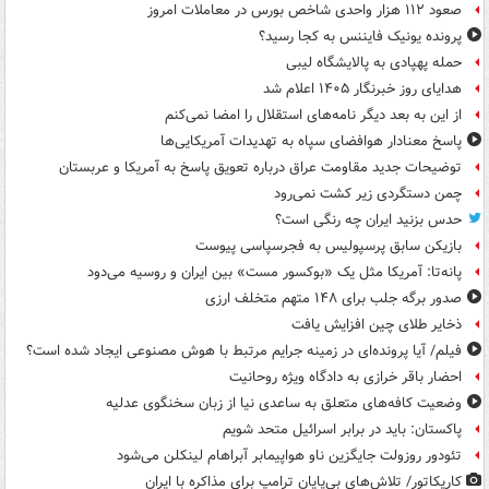
صعود ۱۱۲ هزار واحدی شاخص بورس در معاملات امروز
پرونده یونیک فایننس به کجا رسید؟
حمله پهپادی به پالایشگاه لیبی
هدایای روز خبرنگار ۱۴۰۵ اعلام شد
از این به بعد دیگر نامه‌های استقلال را امضا نمی‌کنم
پاسخ معنادار هوافضای سپاه به تهدیدات آمریکایی‌ها
توضیحات جدید مقاومت عراق درباره تعویق پاسخ به آمریکا و عربستان
چمن دستگردی زیر کشت نمی‌رود
حدس بزنید ایران چه رنگی است؟
بازیکن سابق پرسپولیس به فجرسپاسی پیوست
پانه‌تا: آمریکا مثل یک «بوکسور مست» بین ایران و روسیه می‌دود
صدور برگه جلب برای ۱۴۸ متهم متخلف ارزی
ذخایر طلای چین افزایش یافت
فیلم/ آیا پرونده‌ای در زمینه جرایم مرتبط با هوش مصنوعی ایجاد شده است؟
احضار باقر خرازی به دادگاه ویژه روحانیت
وضعیت کافه‌های متعلق به ساعدی نیا از زبان سخنگوی عدلیه
پاکستان: باید در برابر اسرائیل متحد شویم
تئودور روزولت جایگزین ناو هواپیمابر آبراهام لینکلن می‌شود
کاریکاتور/ تلاش‌های بی‌پایان ترامپ برای مذاکره با ایران