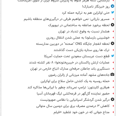
بازگشایی تنگه هرمز منوط به پذیرش شروط ایران از سوی آمریکاست
روز خبرنگار نامبارک!
حتی اوکراین هم به ترکیه حمله کرد
مسرور بارزانی: نمی خواهیم طرفی در درگیری‌های منطقه باشیم
لحظه برخورد صاعقه به ساختمانی در نیویورک
هشدار نسبت به وفوع تندباد در تهران
خوشبینی بارسلونا به عملی شدن انتقال رودری
لحظه انفجار جایگاه CNG "صحنه" در دوربین مداربسته
ترک ها روی ستاره بلژیکی دست گذاشتند
قطع دست عربستان سعودیِ تحت حمایت آمریکا
عملیات ارتش پاکستان در خیبرپختونخوا؛ ۸ نفر کشته شدند
دستگیری باند جاعلان حرفه‌ای مدارک اتباع خارجی در تهران
جاده‌های مشهد آماده میزبانی از زائران رضوی
حمله روسیه به یک کشتی حامل سلاح برای اوکراین
هیلاری کلینتون: ترامپ نمی‌داند چطور با ایرانی‌ها مذاکره کند
حضور نماینده گل‌گهر در قرعه‌کشی لیگ قهرمانان آسیا
درگیر شدن گردشگر اسپانیایی با نظامی صهیونیست
کاهش ۳ درصدی مصرف برق برای دومین سال متوالی
مداح جوانی که در خون خود غلطید +فیلم