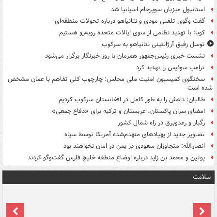
استانبول میزبان سوپرجام اسپانیا شد
گفت وگوی تلفنی مودی و نتانیاهو درباره تحولات منطقه‌ای
کوبا: با تهدید نظامی از سوی ایالات متحده روبه‌رو هستیم
توسل رفیق آرژانتینی نتانیاهو به سرکوب
نشست خبری رئیس‌جمهور همزمان با روز خبرنگار برگزار می‌شود
ترامپ سوئیس را تهدید کرد
سخنگوی کمیسیون امنیت ملی مجلس: چارچوب کلی تفاهم با عمان مشخص
شده است
طالبان: داعش را به طور کامل در افغانستان سرکوب کردیم
امضای سران پاکستان، عربستان و ترکیه برای «دفاع جمعی»
رگبار و رعدوبرق در راه شمال کشور
تصاویر جدید از پهپادهای منهدم‌شده آمریکا توسط سپاه
انصارالله: متجاوزان سعودی در یمن در امان نخواهند بود
پوتین و محمد بن زاید درباره اوضاع منطقه خلیج فارس گفت‌وگو کردند
سلامت
ت