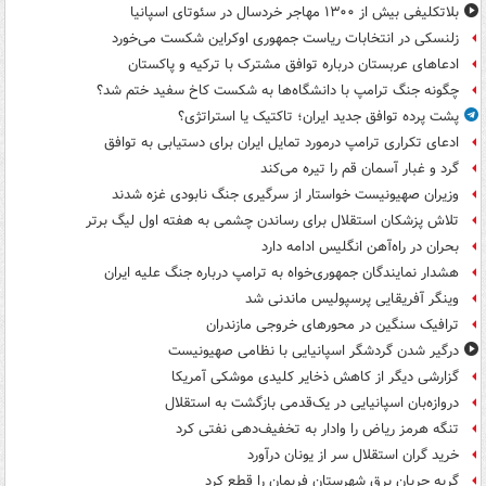
بلاتکلیفی بیش از ۱۳۰۰ مهاجر خردسال در سئوتای اسپانیا
زلنسکی در انتخابات ریاست جمهوری اوکراین شکست می‌خورد
ادعاهای عربستان درباره توافق مشترک با ترکیه و پاکستان
چگونه جنگ ترامپ با دانشگاه‌ها به شکست کاخ سفید ختم شد؟
پشت پرده توافق جدید ایران؛ تاکتیک یا استراتژی؟
ادعای تکراری ترامپ درمورد تمایل ایران برای دستیابی به توافق
گرد و غبار آسمان قم را تیره می‌کند
وزیران صهیونیست خواستار از سرگیری جنگ نابودی غزه شدند
تلاش پزشکان استقلال برای رساندن چشمی به هفته اول لیگ برتر
بحران در راه‌آهن انگلیس ادامه دارد
هشدار نمایندگان جمهوری‌خواه به ترامپ درباره جنگ علیه ایران
وینگر آفریقایی پرسپولیس ماندنی شد
ترافیک سنگین در محورهای خروجی مازندران
درگیر شدن گردشگر اسپانیایی با نظامی صهیونیست
گزارشی دیگر از کاهش ذخایر کلیدی موشکی آمریکا
دروازه‌بان اسپانیایی در یک‌قدمی بازگشت به استقلال
تنگه هرمز ریاض را وادار به تخفیف‌دهی نفتی کرد
خرید گران استقلال سر از یونان درآورد
گربه جریان برق شهرستان فریمان را قطع کرد