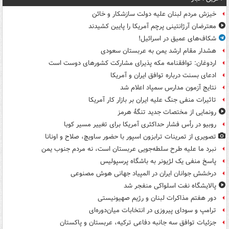
خیزش مردم لبنان علیه دولت سازشکار و خائن
معترضان آرژانتینی پرچم آمریکا را پایین کشیدند
شکاف‌های عمیق در اسرائیل!
هشدار مقام ارشد یمن به عربستان سعودی
اردوغان: توافقنامه مکه پذیرای مشارکت کشورهای دوست است
ادعای بسنت درباره توافق ایران و آمریکا
نتایج آزمون مدارس سمپاد اعلام شد
تاثیرات منفی جنگ علیه ایران بر بازار کار آمریکا
رونمایی از مختصات جدید تنگۀ هرمز
روبیو در رأس فشار حداکثری آمریکا برای تغییر مسیر کوبا
تصویری از تمرینات ترابزون اسپور با حضور ساویچ، صلاح و اونانا
نبرد ما علیه طرح سلطه‌جویی عربستان است، نه مردم جنوب یمن
پاسخ منفی یک لژیونر به باشگاه پرسپولیس
درخشش جوانان ایران در المپیاد جهانی هوش مصنوعی
پالایشگاه نفت اسلواکی منفجر شد
دور هفتم مذاکرات لبنان و رژیم صهیونیستی
ترامپ و سودای پیروزی در انتخابات میان‌دوره‌ای
جزئیات توافق سه جانبه دفاعی ترکیه، عربستان و پاکستان