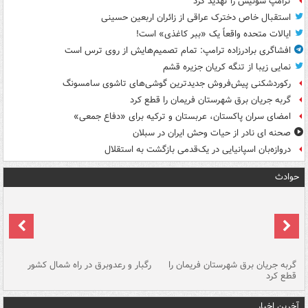
ترامپ سوئیس را تهدید کرد
استقبال خاص دخترک عراقی از زائران اربعین حسینی
ایالات متحده واقعاً یک «ببر کاغذی» است!
افشاگری برادرزاده ترامپ: تمام تصمیم‌هایش از روی ترس است
نمایی زیبا از تنگه کریان جزیره قشم
رکوردشکنی پیش‌فروش جدیدترین گوشی‌های تاشوی سامسونگ
گربه جریان برق شهرستان فریمان را قطع کرد
امضای سران پاکستان، عربستان و ترکیه برای «دفاع جمعی»
صحنه ای نادر از حیات وحش ایران در سبلان
دروازه‌بان اسپانیایی در یک‌قدمی بازگشت به استقلال
حوادث
گربه جریان برق شهرستان فریمان را
رگبار و رعدوبرق در راه شمال کشور
قطع کرد
گذ
آخرین اخبار