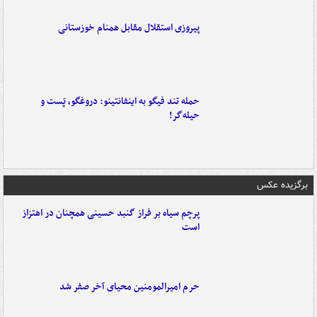
پیروزی استقلال مقابل همنام خوزستانی
حمله تند فیگو به اینفانتینو: دروغگو، پَست‌ و
حیله‌گر!
برگزیده عکس
پرچم سیاه بر فراز گنبد حسینی همچنان در اهتزاز
است
حرم امیرالمومنین محیای آخر صفر شد