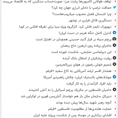
توقف طولانی کامیون‌ها پشت مرز؛ صورت‌حساب سنگینی که به اقتصاد می‌رسد
حماقت ترامپ با ذخایر انرژی جهان چه کرد؟
چرا تابستان فصل محبوب میکروب‌هاست؟
دستگیری قاتل فراری در نوشهر
نیویورک تایمز فاش کرد: کارگروه ویژه سیا برای تفرقه افکنی در کوبا
کنترل کامل تنگه هرمز در دست ایران!
پرچم سیاه بر فراز گنبد حسینی همچنان در اهتزاز است
ماجرای پیاده روی اربعین حاج رمضان
این دیپلماسی نمایشی، شکست خورده است
روایت پزشکیان از انحلال بانک آینده
شمیم خوش رضوی در هوای بین‌الحرمین
هشدار افسر ارشد آمریکایی به کاخ سفید +فیلم
موشک‌های بالستیک ایران؛ چالش راهبردی آمریکا
باید افراد کارآمدتر را به کار گرفت
حامیان فلسطین در مکزیک پرچم اسرائیل را به آتش کشیدند
دبیرکل سازمان ملل باز هم خواستار آتش‌بس فوری در اوکراین شد
آنچه رهبر شهید سال‌ها پیش دیده بودند
حمایت هلندی‌ها از مظلومیت فلسطین +فیلم
افشای برکناری در موساد پس از شکست پروژه علیه ایران