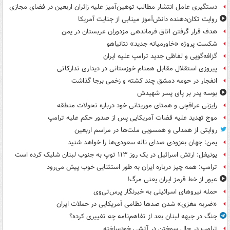
دستگیری عامل انتشار مطالب توهین‌آمیز علیه زائران اربعین در فضای مجازی
روایت تکان‌دهنده دانش‌آموز مینابی از جنایت آمریکا
هدف قرار گرفتن اتاق‌ فرماندهی مزدوران عربستان در یمن
شکست پروژه «خاورمیانه جدید» نتانیاهو
گزافه‌گویی و لفاظی جدید ترامپ علیه ایران
پیروزی استقلال مقابل همنام خوزستانی در دیداری تدارکاتی
انفجار در حومه دمشق چند کشته و زخمی برجا گذاشت
بوسه‌ پدر بر پای پسر شهیدش
رایزنی عراقچی و همتای موریتانی خود درباره تحولات منطقه
موج تهدید علیه قضات آمریکایی پس از صدور حکم علیه ترامپ
روایتی از همدلی و همسویی ملت‌ها در مراسم اربعین
یمن: جهان به‌زودی صدای ناله سعودی‌ها را خواهد شنید
یونیفل: ارتش اسرائیل در یک روز ۱۱۳ توپ به جنوب لبنان شلیک کرده است
ترامپ: همه چیز درباره ایران به طور استثنایی خوب پیش می‌رود
عبور از خط قرمز ایران یعنی مرگ!
حمله نیروهای اسرائیلی به خبرنگار پرس‌تی‌وی
«ضربه مغزی» شدن صدها نظامی آمریکایی در حملات ایران
جنگ در جبهه لبنان بعد از تفاهم‌نامه چه تغییری کرده؟
ترامپ در حال سوختن در آتشی خودساخته