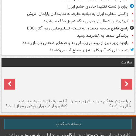
ایران را تست نکنید! جاده‌ی خشم ایران!
واکنش سفارت ایران به بیانیه مغرضانه نمایندگان پارلمان اتریش
کریدورهای شمالی و جنوبی تنگه هرمز حذف می‌شوند
پاسخ قاطع ملیحه محمدی به نسخه تسلیم‌طلبی روی آنتن BBC
پرشدگی سدها به ۵۸درصد رسید
بازدید وزیر نیرو از روند برق‌رسانی به واحدهای صنعتی بازسازی‌شده
زنجیرهایی که آمریکا را به زیر سطح آب می‌کشند!
سلامت
ت
چرا مغز در هنگام خواب، انرژی خود را
آیا مصرف قهوه و نوشیدنی‌های
چر
خالی می‌کند؟
کافئین‌دار در دوران بارداری مجاز است؟
می
نسخه دسکتاپ
کليه حقوق اين سايت متعلق به پایگاه خبري-تحليلي مشرق نيوز می باشد و