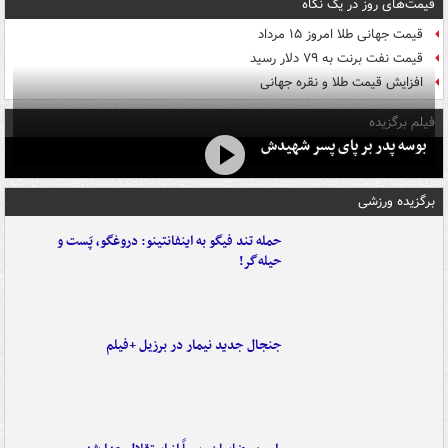
قیمت‌های روز در یک نگاه
قیمت جهانی طلا امروز ۱۵ مرداد
قیمت نفت برنت به ۷۹ دلار رسید
افزایش قیمت طلا و نقره جهانی
فیلم برگزیده
بوسه‌ پدر بر پای پسر شهیدش
برگزیده ورزشی
حمله تند فیگو به اینفانتینو: دروغگو، پَست‌ و
حیله‌گر!
جنجال جدید نیمار در برزیل +فیلم