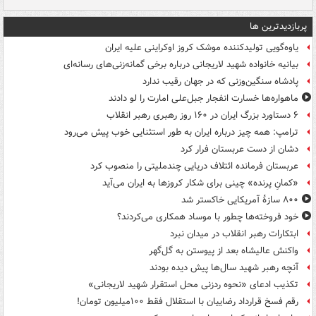
پربازدیدترین ها
یاوه‌گویی تولیدکننده موشک کروز اوکراینی علیه ایران
بیانیه خانواده شهید لاریجانی درباره برخی گمانه‌زنی‌های رسانه‌ای
پادشاه سنگین‌وزنی که در جهان رقیب ندارد
ماهواره‌ها خسارت انفجار جبل‌علی امارت را لو دادند
۶ دستاورد بزرگ ایران در ۱۶۰ روز رهبری رهبر انقلاب
ترامپ: همه چیز درباره ایران به طور استثنایی خوب پیش می‌رود
دشان از دست عربستان فرار کرد
عربستان فرمانده ائتلاف دریایی چندملیتی را منصوب کرد
«کمانِ پرنده» چینی برای شکار کروزها به ایران می‌آید
۸۰۰ سازۀ آمریکایی خاکستر شد
خود فروخته‌ها چطور با موساد همکاری می‌کردند؟
ابتکارات رهبر انقلاب در میدان نبرد
واکنش عالیشاه بعد از پیوستن به گل‌گهر
آنچه رهبر شهید سال‌ها پیش دیده بودند
تکذیب ادعای «نحوه ردزنی محل استقرار شهید لاریجانی»
رقم فسخ قرارداد رضاییان با استقلال فقط ۱۰۰میلیون تومان!