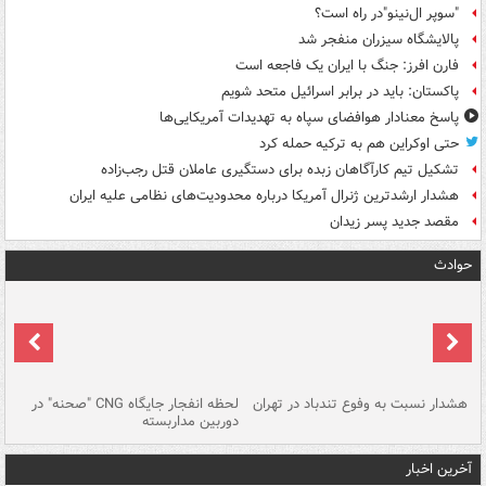
"سوپر ال‌نینو"در راه است؟
پالایشگاه سیزران منفجر شد
فارن افرز: جنگ با ایران یک فاجعه است
پاکستان: باید در برابر اسرائیل متحد شویم
پاسخ معنادار هوافضای سپاه به تهدیدات آمریکایی‌ها
حتی اوکراین هم به ترکیه حمله کرد
تشکیل تیم کارآگاهان زبده برای دستگیری عاملان قتل رجب‌زاده
هشدار ارشدترین ژنرال آمریکا درباره محدودیت‌های نظامی علیه ایران
مقصد جدید پسر زیدان
حوادث
ای
هشدار نسبت به وفوع تندباد در تهران
لحظه انفجار جایگاه CNG "صحنه" در
دس
دوربین مداربسته
ات
آخرین اخبار