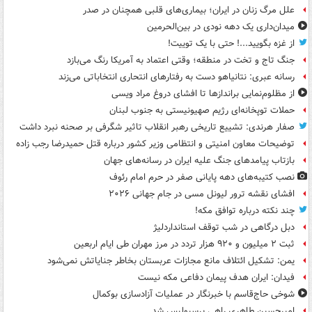
علل مرگ زنان در ایران؛ بیماری‌های قلبی همچنان در صدر
میدان‌داری یک دهه نودی در بین‌الحرمین
از غزه بگویید...! حتی با یک توییت!
جنگ تاج و تخت در منطقه؛ وقتی اعتماد به آمریکا رنگ می‌بازد
رسانه عبری: نتانیاهو دست به رفتارهای انتحاری انتخاباتی می‌زند
از مظلوم‌نمایی براندازها تا افشای دروغ مراد ویسی
حملات توپخانه‌ای رژیم صهیونیستی به جنوب لبنان
صفار هرندی: تشییع تاریخی رهبر انقلاب تاثیر شگرفی بر صحنه نبرد داشت
توضیحات معاون امنیتی و انتظامی وزیر کشور درباره قتل حمیدرضا رجب زاده
بازتاب پیامدهای جنگ علیه ایران در رسانه‌های جهان
نصب کتیبه‌های دهه پایانی صفر در حرم امام رئوف
افشای نقشه ترور لیونل مسی در جام جهانی ۲۰۲۶
چند نکته درباره توافق مکه!
دبل درگاهی در شب توقف استانداردلیژ
ثبت ۲ میلیون و ۹۲۰ هزار تردد در مرز مهران طی ایام اربعین
یمن: تشکیل ائتلاف مانع مجازات عربستان بخاطر جنایاتش نمی‌شود
فیدان: ایران هدف پیمان دفاعی مکه نیست
شوخی حاج‌قاسم با خبرنگار در عملیات آزادسازی بوکمال
امیرحسین طاهری راهی پرسپولیس شد