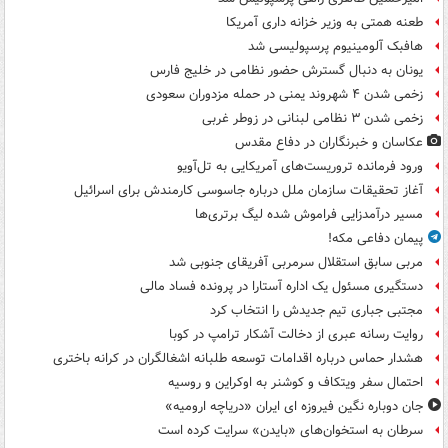
طعنه همتی به وزیر خزانه داری آمریکا
هافبک آلومینیوم پرسپولیسی شد
یونان به دنبال گسترش حضور نظامی در خلیج فارس
زخمی شدن ۴ شهروند یمنی در حمله مزدوران سعودی
زخمی شدن ۳ نظامی لبنانی در زوطر غربی
عکاسان و خبرنگاران در دفاع مقدس
ورود فرمانده تروریست‌های آمریکایی به تل‌آویو
آغاز تحقیقات سازمان ملل درباره جاسوسی کارمندش برای اسرائیل
مسیر درآمدزایی فراموش شده لیگ برتری‌ها
پیمان دفاعی مکه!
مربی سابق استقلال سرمربی آفریقای جنوبی شد
دستگیری مسئول یک اداره آستارا در پرونده فساد مالی
مجتبی جباری تیم جدیدش را انتخاب کرد
روایت رسانه عبری از دخالت آشکار ترامپ در کوبا
هشدار حماس درباره اقدامات توسعه طلبانه اشغالگران در کرانه باختری
احتمال سفر ویتکاف و کوشنر به اوکراین و روسیه
جان دوباره نگین فیروزه ای ایران «دریاچه ارومیه»
سرطان به استخوان‌های «بایدن» سرایت کرده است