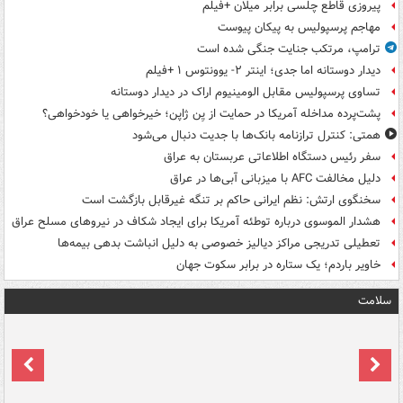
پیروزی قاطع چلسی برابر میلان +فیلم
مهاجم پرسپولیس به پیکان پیوست
ترامپ، مرتکب جنایت جنگی شده است
دیدار دوستانه اما جدی؛ اینتر ۲- یوونتوس ۱ +فیلم
تساوی پرسپولیس مقابل الومینیوم اراک در دیدار دوستانه
پشت‌پرده مداخله آمریکا در حمایت از یِن ژاپن؛ خیرخواهی یا خودخواهی؟
همتی: کنترل ترازنامه بانک‌ها با جدیت دنبال می‌شود
سفر رئیس دستگاه اطلاعاتی عربستان به عراق
دلیل مخالفت AFC با میزبانی آبی‌ها در عراق
سخنگوی ارتش: نظم ایرانی حاکم بر تنگه غیرقابل بازگشت است
هشدار الموسوی درباره توطئه آمریکا برای ایجاد شکاف در نیروهای مسلح عراق
تعطیلی تدریجی مراکز دیالیز خصوصی به دلیل انباشت بدهی بیمه‌ها
خاویر باردم؛ یک ستاره در برابر سکوت جهان
سلامت