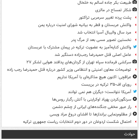
طبیعت بکر جاده اسالم به خلخال
شکار تمساح در مالزی
پشت پرده تغییر سرمربی تراکتور
واکنش عربستان و قطر به بیانیه شورای امنیت درباره یمن
مرد سال والیبال آسیا انتخاب شد
نخستین تصویر مسی بعد از مرگ پدر
واکنش کنایه‌آمیز به عضویت ترکیه در پیمان مشترک با عربستان
عامل اصلی قتل حمیدرضا رجب‌زاده دستگیر شد
سرکشی فرمانده سپاه تهران از گردان‌های پدافند هوایی لشکر ۲۷
توضیحات معاون امنیتی و انتظامی وزیر کشور درباره قتل حمیدرضا رجب زاده
عراقچی: اکنون هیچ مذاکره‌ای با آمریکا نداریم
رویای اف-۳۵ ترکیه در بن‌بست
آمریکا نتوانست؛ دیگران هم نمی توانند
سرنگون‌کردن پهپاد اوکراینی با آتش رگبار روس‌ها
راز عبور مخفی جنگنده‌های ایرانی از چشم دشمن
از مظلوم‌نمایی براندازها تا افشای دروغ مراد ویسی
احتمال شکست اردوغان در دور دوم انتخابات ریاست جمهوری ترکیه
حوادث