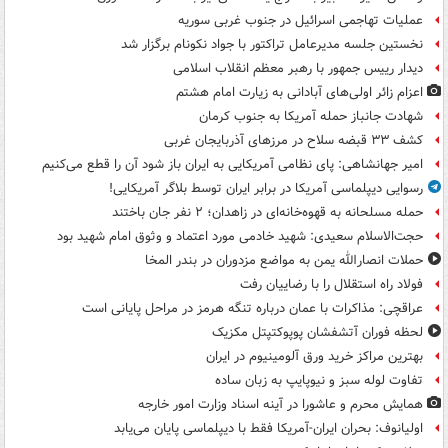
عملیات تهاجمی اسرائیل در جنوب غربی سوریه
نخستین جلسه مدیرعامل تراکتور با جواد نکونام برگزار شد
دیدار رییس جمهور با رهبر معظم انقلاب اسلامی
اعزام زائر اولی‌های آبادانی به زیارت امام هشتم
شهادت جانباز حمله آمریکا به جنوب کرمان
کشف ۳۳ قبضه سلاح در مرزهای آذربایجان غربی
امیر جهانشاهی: پای نظامی آمریکایی به ایران باز شود آن را قطع می‌کنیم
رسوایی دیپلماسی آمریکا در برابر ایران توسط بلاگر آمریکایی!
حمله مسلحانه به قهوه‌خانه‌ای در زاهدان؛ ۲ نفر جان باختند
حجت‌الاسلام سعیدی: شهید خادمی مورد اعتماد و وثوق امام شهید بود
حملات انصارالله یمن به مواضع مزدوران در بندر المخا
فولاد راه استقلال را با رضاییان رفت
عراقچی: مذاکرات با عمان درباره تنگه هرمز در مراحل پایانی است
لحظه فوران آتشفشان پوپوکتپتل مکزیک
بهترین مراکز خرید ورق آلومینیوم در ایران
تفاوت لوله سبز و نیوپایپ به زبان ساده
همایش محرم و عاشورا در آینه اسناد وزارت امور خارجه
اولیانوف: بحران ایران-آمریکا فقط با دیپلماسی پایان می‌یابد