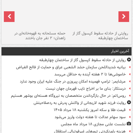
روایتی از حادثه سقوط کپسول گاز از
حمله مسلحانه به قهوه‌خانه‌ای در
عا
ساختمان چهارطبقه
زاهدان؛ ۲ نفر جان باختند
دس
آخرین اخبار
روایتی از حادثه سقوط کپسول گاز از ساختمان چهارطبقه
بیانیه شدیداللحن سازمان حشد الشعبی عراق و حمایت از فالح الفیاض
خاموشی‌ها تا ۲ هفته آینده به حداقل می‌رسد
مرشایمر: ترامپ فهمیده امکان پیروزی در جنگ علیه ایران وجود ندارد
درستکار: بنای ما بر اخراج نایب قهرمان جهان نیست
روس‌اتم: در حال بازگرداندن متخصصان به نیروگاه هسته‌ای بوشهر هستیم
روایت فرزند شهید لاریجانی از واکنش پدرش به ردصلاحیتش
قیمت طلا و سکه امروز یکشنبه ۱۸ مرداد ۱۴۰۵
سود سهام عدالت تا هفته دولت واریز می‌شود
نشست علنی مجازی ۱۸ مرداد ماه مجلس
هزینه باورنکردنی تیم‌های غیرفوتبالی استقلال