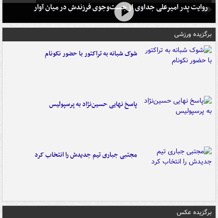
روایت پدر امیرعلی جداوی از جست‌وجوی فرزندش در میان آوار
برگزیده ورزشی
شوک شبانه به تراکتور با حضور نکونام
پاسخ نهایی حسین‌نژاد به پرسپولیس
مجتبی جباری تیم جدیدش را انتخاب کرد
برگزیده عکس