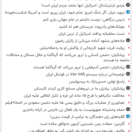
مزدور اینترنشنال: اسرائیل تنها متحد مردم ایران است!
دیوید میلر: اگر جنگ امروز تمام شود، ایران پیروز است و آمریکا شکست‌خورده!
دنیس درگاهی: دوست داشتم در جام جهانی بازی کنم
موشک‌های پاتریوت عربستان هم ته‌ کشید
تست مخفیانه پدافند اسرائیل از ترس ایران
جاده‌های مشهد آماده میزبانی از زائران رضوی
روایت فرزند شهید لاریجانی از واکنش او به ردصلاحیتش
پزشکیان: دشمن کسانی را ترور می‌کنند که گره‌گشا و حلال مسائل و مشکلات
جامعه ما هستند
پزشکیان: دشمن آدم‌هایی را ترور می‌کند که گره‌گشا هستند
توضیحاتی درباره سیستم Van VAR در فوتبال ایران
پاسخ نهایی حسین‌نژاد به پرسپولیس
پزشکیان: برادران ما در نیروهای مسلح کاری کردند کارستان
مخالفت نتانیاهو با طرح ۱۵ ماده ای غزه و تکرار لفاظی علیه ایران
تصاویری از عملیات بزرگ و دقیق یمنی ها علیه دشمن سعودی در المخا+فیلم
حمله وحشیانه صهیونیست به یک فعال زن خارجی در کرانه باختری
گلایه‌های رای دهندگان به ترامپ از قیمت بنزین!
گاردین: حملات یمن نخستین آزمون «توافق مکه» است
واکنش علیرضا دبیر به اخراج یک کشتی‌گیر به خاطر اضافه وزن