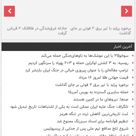
برخورد پراید با تیر برق ۲ فوتی بر جای
حادثه غرق‌شدگی در طاقانک ۲ قربانی
پد
گذاشت
گرفت
جس
آخرین اخبار
سوخو۳۵ با این موشک‌ها به ناوهای‌جنگی حمله می‌کند
روسیه: به ۳ کشتی اوکراین حمله و ۲۰۳ پهپاد را سرنگون کردیم
ترامپ مقاله‌ای را با عنوان پیروزی خیالی در جنگ ایران بازنشر کرد
قیمت جهانی طلا امروز ۱۶ مرداد
برخورد پراید با تیر برق ۲ فوتی بر جای گذاشت
حمله سایبری گسترده به بورس آمریکا
صنعا: نیروهای ما در کمین‌ هستند
تلگراف: جنگ علیه ایران ممکن است به یکی از اشتباهات تاریخ تبدیل شود
ثبت تاریخی‌ترین کاهش تردد در تنگه هرمز
تنظیم قولنامه برای اسناد سبزرنگ ممنوع شد
شروع تلخ مدافع تیم ملی پس از جدایی از پرسپولیس
امضای توافق دفاعی بین عربستان، ترکیه و پاکستان