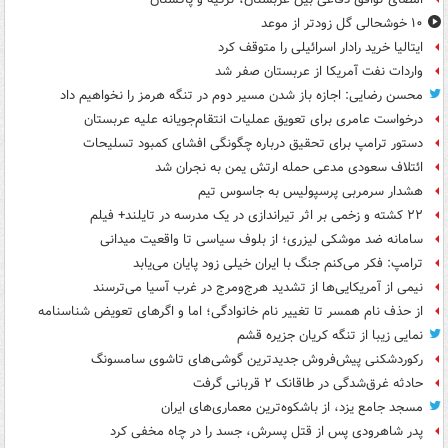
۱۰ خوشحالی گل زودتر از موعد
ایتالیا خرید رادار اسرائیلی را متوقف کرد
واردات نفت آمریکا از عربستان صفر شد
محسن رضایی: اجازه باز شدن مسیر دوم در تنگه هرمز را نخواهیم داد
درخواست عامری برای تعویق عملیات انتقام‌جویانه علیه عربستان
دستور ترامپ برای تحقیق درباره چگونگی افشای کمبود تسلیحات
ائتلاف سعودی مدعی حمله ارتش یمن به نجران شد
هشدار سرمربی پرسپولیس به جاسوس تیم
۲۲ کشته و زخمی بر اثر تیراندازی در یک مدرسه در تایلند+ فیلم
سامانه ضد موشکی لیزری؛ از بلوف سیاسی تا واقعیت میدانی
ترامپ: فکر می‌کنم جنگ با ایران خیلی زود پایان می‌یابد
نیمی از آمریکایی‌ها از تشدید هرج‌ومرج در غرب آسیا می‌ترسند
از حذف نام همسر تا تغییر نام خانوادگی؛ اما و اگرهای تعویض شناسنامه
نمایی زیبا از تنگه کریان جزیره قشم
رکوردشکنی پیش‌فروش جدیدترین گوشی‌های تاشوی سامسونگ
حادثه غرق‌شدگی در طاقانک ۲ قربانی گرفت
مسجد جامع یزد، از باشکوه‌ترین معماری‌های ایران
پدر شاهرودی پس از قتل پسرش، جسد را در چاه مخفی کرد