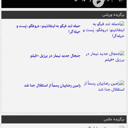
برگزیده ورزشی
حمله تند فیگو به اینفانتینو: دروغگو، پَست‌ و
حیله‌گر!
جنجال جدید نیمار در برزیل +فیلم
رامین رضاییان رسماً از استقلال جدا شد
برگزیده عکس