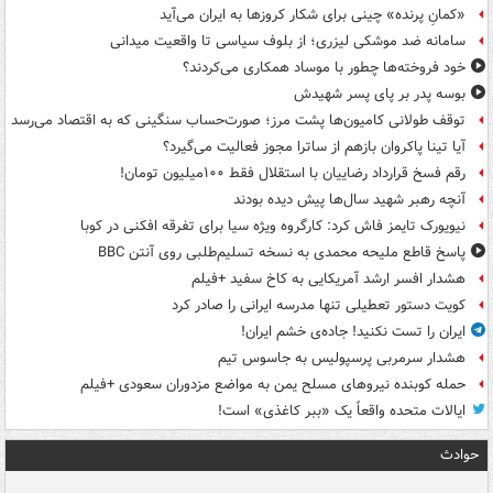
«کمانِ پرنده» چینی برای شکار کروزها به ایران می‌آید
سامانه ضد موشکی لیزری؛ از بلوف سیاسی تا واقعیت میدانی
خود فروخته‌ها چطور با موساد همکاری می‌کردند؟
بوسه‌ پدر بر پای پسر شهیدش
توقف طولانی کامیون‌ها پشت مرز؛ صورت‌حساب سنگینی که به اقتصاد می‌رسد
آیا تینا پاکروان بازهم از ساترا مجوز فعالیت می‌گیرد؟
رقم فسخ قرارداد رضاییان با استقلال فقط ۱۰۰میلیون تومان!
آنچه رهبر شهید سال‌ها پیش دیده بودند
نیویورک تایمز فاش کرد: کارگروه ویژه سیا برای تفرقه افکنی در کوبا
پاسخ قاطع ملیحه محمدی به نسخه تسلیم‌طلبی روی آنتن BBC
هشدار افسر ارشد آمریکایی به کاخ سفید +فیلم
کویت دستور تعطیلی تنها مدرسه ایرانی را صادر کرد
ایران را تست نکنید! جاده‌ی خشم ایران!
هشدار سرمربی پرسپولیس به جاسوس تیم
حمله کوبنده نیروهای مسلح یمن به مواضع مزدوران سعودی +فیلم
ایالات متحده واقعاً یک «ببر کاغذی» است!
حوادث