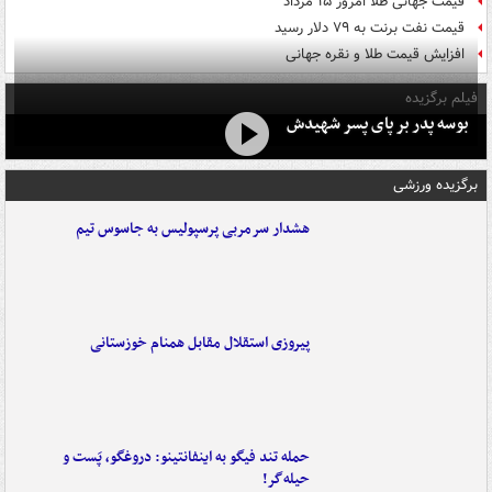
قیمت جهانی طلا امروز ۱۵ مرداد
قیمت نفت برنت به ۷۹ دلار رسید
افزایش قیمت طلا و نقره جهانی
فیلم برگزیده
بوسه‌ پدر بر پای پسر شهیدش
برگزیده ورزشی
هشدار سرمربی پرسپولیس به جاسوس تیم
پیروزی استقلال مقابل همنام خوزستانی
حمله تند فیگو به اینفانتینو: دروغگو، پَست‌ و
حیله‌گر!