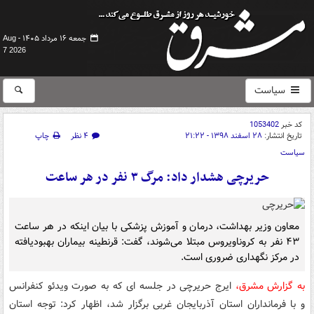
جمعه ۱۶ مرداد ۱۴۰۵ -
Aug
7 2026
سیاست
کد خبر
1053402
تاریخ انتشار:
۲۸ اسفند ۱۳۹۸ - ۲۱:۲۲
۴ نظر
چاپ
سیاست
حریرچی هشدار داد: مرگ ۳ نفر در هر ساعت
معاون وزیر بهداشت، درمان و آموزش پزشکی با بیان اینکه در هر ساعت
۴۳ نفر به کروناویروس مبتلا می‌شوند، گفت: قرنطینه بیماران بهبودیافته
در مرکز نگهداری ضروری است.
به گزارش مشرق،
ایرج حریرچی در جلسه ای که به صورت ویدئو کنفرانس
و با فرمانداران استان آذربایجان غربی برگزار شد، اظهار کرد: توجه استان