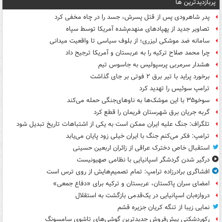
پربازدیدترین ها
پدر شاهرودی پس از قتل پسرش، جسد را در چاه مخفی کرد
تصاویر جدید از پهپادهای منهدم‌شده آمریکا توسط سپاه
سامانه ضد موشکی لیزری؛ از بلوف سیاسی تا واقعیت میدانی
چرا محمد صلاح ترکیه را به عربستان و آمریکا ترجیح داد
هشدار سرمربی پرسپولیس به جاسوس تیم
برخورد پراید با تیر برق ۲ فوتی بر جای گذاشت
ترامپ سوئیس را تهدید کرد
سوخو۳۵ با این موشک‌ها به ناوهای‌جنگی حمله می‌کند
گربه جریان برق شهرستان فریمان را قطع کرد
تلگراف: جنگ علیه ایران ممکن است به یکی از اشتباهات تاریخ تبدیل شود
ترامپ: فکر می‌کنم جنگ با ایران خیلی زود پایان می‌یابد
استقبال خاص دخترک عراقی از زائران اربعین حسینی
درگیر شدن گردشگر اسپانیایی با نظامی صهیونیست
افشاگری برادرزاده ترامپ: تمام تصمیم‌هایش از روی ترس است
امضای سران پاکستان، عربستان و ترکیه برای «دفاع جمعی»
دروازه‌بان اسپانیایی در یک‌قدمی بازگشت به استقلال
نمایی زیبا از تنگه کریان جزیره قشم
رکوردشکنی پیش‌فروش جدیدترین گوشی‌های تاشوی سامسونگ