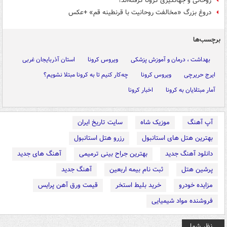
روحانی و جهانگیری کرونا گرفته‌اند؟
دروغ بزرگ «مخالفت روحانیت با قرنطینه قم» +عکس
برچسب‌ها
بهداشت ، درمان و آموزش پزشکی
ویروس کرونا
استان آذربایجان غربی
ایرج حریرچی
ویروس کرونا
چه‌کار کنیم تا به کرونا مبتلا نشویم؟
آمار مبتلایان به کرونا
اخبار کرونا
آپ آهنگ
موزیک شاه
سایت تاریخ ایران
بهترین هتل های استانبول
رزرو هتل استانبول
دانلود آهنگ جدید
بهترین جراح بینی ترمیمی
آهنگ های جدید
پرشین هتل
ثبت نام بیمه اربعین
آهنگ جدید
مزایده خودرو
خرید بلیط استخر
قیمت ورق آهن پرایس
فروشنده مواد شیمیایی
نظر شما