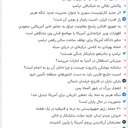
واکنش بقائی به خیالبافی ترامپ
اثر جدید کارتونیست سوری با عنوان مدیریت جدید تنگه هرمز
راز قدرت ایران، امنیت پایدار و بومی آن است!
به تعویق افتادن پاسخ مقاومت عراق به تجاوز اخیر آمریکایی سعودی
اظهارات وزیر خزانه‌داری آمریکا با مواضع قبلی وی متناقض است
حکم دادگاه آمریکا برای توقف ساخت سالن رقص ترامپ
حمله پهپادی به کشتی ترکیه‌ای در دریای سیاه
ترامپ و نتانیاهو جنایتکار جنگی هستند!
میزبانی استقلال در آسیا به امارات می‌رسد؟
سامانه موشکی پاتریوت چیست و چرا ذخایر آن رو به اتمام است؟
امنیت خلیج فارس باید به دست کشورهای منطقه تأمین شود
بارش باران در فاروج خراسان شمالی
انفجار بزرگ در شهر المخا یمن
تنگه هرمز به نماد یک تحقیر تاریخی برای آمریکا تبدیل شد!
ماموریت در حال پایان است!
۲۰ حمله رژیم صهیونیستی به درعا و قنیطره در یک هفته
خیزش مردم لبنان علیه دولت سازشکار و خائن
معترضان آرژانتینی پرچم آمریکا را پایین کشیدند