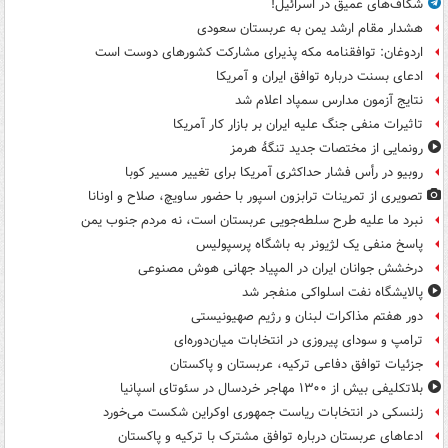
شکاف‌های عمیق در اسرائیل!
هشدار مقام ارشد یمن به عربستان سعودی
اردوغان: توافقنامه مکه پذیرای مشارکت کشورهای دوست است
ادعای بسنت درباره توافق ایران و آمریکا
نتایج آزمون مدارس سمپاد اعلام شد
تاثیرات منفی جنگ علیه ایران بر بازار کار آمریکا
رونمایی از مختصات جدید تنگۀ هرمز
روبیو در رأس فشار حداکثری آمریکا برای تغییر مسیر کوبا
تصویری از تمرینات ترابزون اسپور با حضور ساویچ، صلاح و اونانا
نبرد ما علیه طرح سلطه‌جویی عربستان است، نه مردم جنوب یمن
پاسخ منفی یک لژیونر به باشگاه پرسپولیس
درخشش جوانان ایران در المپیاد جهانی هوش مصنوعی
پالایشگاه نفت اسلواکی منفجر شد
دور هفتم مذاکرات لبنان و رژیم صهیونیستی
ترامپ و سودای پیروزی در انتخابات میان‌دوره‌ای
جزئیات توافق دفاعی ترکیه، عربستان و پاکستان
بلاتکلیفی بیش از ۱۳۰۰ مهاجر خردسال در سئوتای اسپانیا
زلنسکی در انتخابات ریاست جمهوری اوکراین شکست می‌خورد
ادعاهای عربستان درباره توافق مشترک با ترکیه و پاکستان