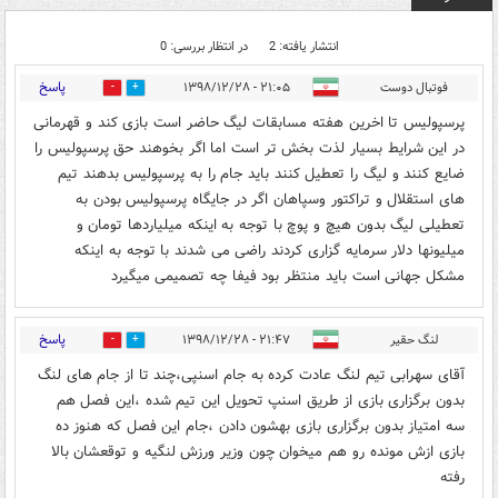
انتشار یافته: 2
در انتظار بررسی: 0
پاسخ
فوتبال دوست
۲۱:۰۵ - ۱۳۹۸/۱۲/۲۸
1
0
پرسپولیس تا اخرین هفته مسابقات لیگ حاضر است بازی کند و قهرمانی
در این شرایط بسیار لذت بخش تر است اما اگر بخوهند حق پرسپولیس را
ضایع کنند و لیگ را تعطیل کنند باید جام را به پرسپولیس بدهند تیم
های استقلال و تراکتور وسپاهان اگر در جایگاه پرسپولیس بودن به
تعطیلی لیگ بدون هیچ و پوچ با توجه به اینکه میلیاردها تومان و
میلیونها دلار سرمایه گزاری کردند راضی می شدند با توجه به اینکه
مشکل جهانی است باید منتظر بود فیفا چه تصمیمی میگیرد
پاسخ
لنگ حقیر
۲۱:۴۷ - ۱۳۹۸/۱۲/۲۸
0
1
آقای سهرابی تیم لنگ عادت کرده به جام اسنپی،چند تا از جام های لنگ
بدون برگزاری بازی از طریق اسنپ تحویل این تیم شده ،این فصل هم
سه امتیاز بدون برگزاری بازی بهشون دادن ،جام این فصل که هنوز ده
بازی ازش مونده رو هم میخوان چون وزیر ورزش لنگیه و توقعشان بالا
رفته