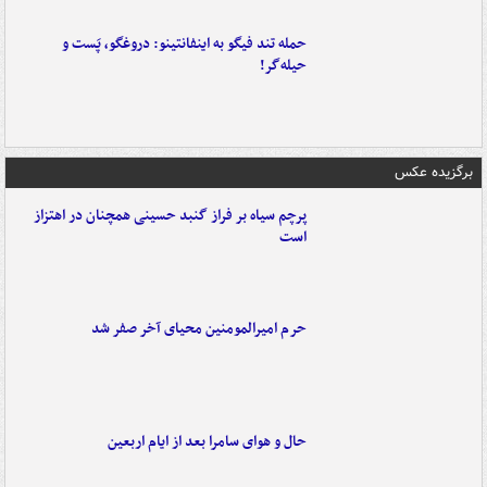
حمله تند فیگو به اینفانتینو: دروغگو، پَست‌ و
حیله‌گر!
برگزیده عکس
پرچم سیاه بر فراز گنبد حسینی همچنان در اهتزاز
است
حرم امیرالمومنین محیای آخر صفر شد
حال و هوای سامرا بعد از ایام اربعین