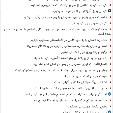
کوبا: با تهدید نظامی از سوی ایالات متحده روبه‌رو هستیم
توسل رفیق آرژانتینی نتانیاهو به سرکوب
نشست خبری رئیس‌جمهور همزمان با روز خبرنگار برگزار می‌شود
ترامپ سوئیس را تهدید کرد
سخنگوی کمیسیون امنیت ملی مجلس: چارچوب کلی تفاهم با عمان مشخص
شده است
طالبان: داعش را به طور کامل در افغانستان سرکوب کردیم
امضای سران پاکستان، عربستان و ترکیه برای «دفاع جمعی»
رگبار و رعدوبرق در راه شمال کشور
تصاویر جدید از پهپادهای منهدم‌شده آمریکا توسط سپاه
انصارالله: متجاوزان سعودی در یمن در امان نخواهند بود
پوتین و محمد بن زاید درباره اوضاع منطقه خلیج فارس گفت‌وگو کردند
قیمت جهانی نفت امروز ۱۶ مرداد
اشکال بزرگ فوتبال ما نتیجه‌گرایی است
حاج علی اکبری: انقلاب ما محصول مکتب عاشورا است
افشاگری برادرزاده ترامپ: تمام تصمیم‌هایش از روی ترس است
چرا محمد صلاح ترکیه را به عربستان و آمریکا ترجیح داد
وقوع انفجار مهیب در مسکو
دست بالای ایران در مذاکرات جاری!