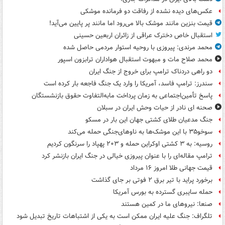
عکس‌های دیده نشده از رفاقت دو فرمانده‌ موشکی
قیمت بنزین مانند موشک بالا می‌رود اما مانند پر پایین می‌آید!
استقبال خاص دخترک عراقی از زائران اربعین حسینی
محمد مرندی: پیروزی با روحیه استوار مردمی حاصل شده
محمد صلاح مات و مبهوت استقبال هواداران ترابزون اسپور
دو راهی دردناک ترامپ برای خروج از جنگ ایران
سندرز: ترامپ فاسد، آمریکا را وارد یک جنگ فاجعه بار کرده است
پاسخ تأمین‌اجتماعی به زمان پرداخت مابه‌التفاوت حقوق بازنشستگان
صحنه ای نادر از حیات وحش ایران در سبلان
جنگ مدعیان طلای کشتی جهان این بار در مسکو
سوخو۳۵ با این موشک‌ها به ناوهای‌جنگی حمله می‌کند
روسیه: به ۳ کشتی اوکراین حمله و ۲۰۳ پهپاد را سرنگون کردیم
ترامپ مقاله‌ای را با عنوان پیروزی خیالی در جنگ ایران بازنشر کرد
قیمت جهانی طلا امروز ۱۶ مرداد
برخورد پراید با تیر برق ۲ فوتی بر جای گذاشت
حمله سایبری گسترده به بورس آمریکا
صنعا: نیروهای ما در کمین‌ هستند
تلگراف: جنگ علیه ایران ممکن است به یکی از اشتباهات تاریخ تبدیل شود