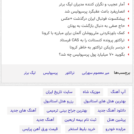
آمار عجیب و نگران کننده مدیران لیگ برتر
انصاریفرد باعث عقبگرد پرسپولیس شد
پیشکسوت فوتبال ایران درگذشت +عکس
حاج صفی به دنبال بازگشت به یونان
کمک باورنکردنی ملی‌پوشان آلمان برای مبارزه با کرونا
تراکتور پرونده کنستانت را به CAS فرستاد
دردسر بازیکن تراکتور به خاطر کرونا
بگویید ۷۰ میلیارد پول پرسپولیس چه شد؟
برچسب‌ها
میر معصوم سهرابی
تراکتور
پرسپولیس
لیگ برتر
آپ آهنگ
موزیک شاه
سایت تاریخ ایران
بهترین هتل های استانبول
رزرو هتل استانبول
دانلود آهنگ جدید
بهترین جراح بینی ترمیمی
آهنگ های جدید
پرشین هتل
ثبت نام بیمه اربعین
آهنگ جدید
مزایده خودرو
خرید بلیط استخر
قیمت ورق آهن پرایس