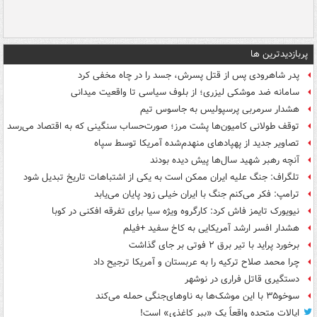
پربازدیدترین ها
پدر شاهرودی پس از قتل پسرش، جسد را در چاه مخفی کرد
سامانه ضد موشکی لیزری؛ از بلوف سیاسی تا واقعیت میدانی
هشدار سرمربی پرسپولیس به جاسوس تیم
توقف طولانی کامیون‌ها پشت مرز؛ صورت‌حساب سنگینی که به اقتصاد می‌رسد
تصاویر جدید از پهپادهای منهدم‌شده آمریکا توسط سپاه
آنچه رهبر شهید سال‌ها پیش دیده بودند
تلگراف: جنگ علیه ایران ممکن است به یکی از اشتباهات تاریخ تبدیل شود
ترامپ: فکر می‌کنم جنگ با ایران خیلی زود پایان می‌یابد
نیویورک تایمز فاش کرد: کارگروه ویژه سیا برای تفرقه افکنی در کوبا
هشدار افسر ارشد آمریکایی به کاخ سفید +فیلم
برخورد پراید با تیر برق ۲ فوتی بر جای گذاشت
چرا محمد صلاح ترکیه را به عربستان و آمریکا ترجیح داد
دستگیری قاتل فراری در نوشهر
سوخو۳۵ با این موشک‌ها به ناوهای‌جنگی حمله می‌کند
ایالات متحده واقعاً یک «ببر کاغذی» است!