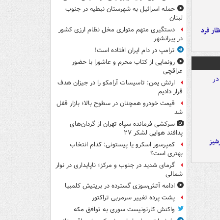
حمله اسرائیل به شهرستان نبطیه در جنوب
لبنان
ار فرد
دستگیری متهم متواری مخل نظام ارزی کشور
در پیرانشهر
ترامپ در دام ایران افتاده است!
رونمایی از کتاب محرم و عاشورا با حضور
عراقچی
ارتش یمن: تاسیسات آرامکو را در جیزان هدف
قرار دادیم
قیمت خودرو همچنان در سطوح بالا؛ بازار قفل
شد
سرکشی فرمانده سپاه تهران از گردان‌های
پدافند هوایی لشکر ۲۷
شیز
کمپرسور اسکرو یا پیستونی: کدام انتخاب
بهتری است؟
گرمای شدید در جنوب و مرکز؛ ناپایداری در نوار
شمالی
ادامه آتش‌سوزی گسترده در بریتیش کلمبیا
پشت پرده تغییر سرمربی تراکتور
واکنش کارتونیست سوری به توافق مکه