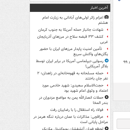
آخرین اخبار
اعزام زائر اولی‌های آبادانی به زیارت امام
هشتم
شهادت جانباز حمله آمریکا به جنوب کرمان
کشف ۳۳ قبضه سلاح در مرزهای آذربایجان
غربی
تأمین امنیت پایدار مرزهای ایران با حضور
یگان‌های واکنش سریع
رسوایی دیپلماسی آمریکا در برابر ایران توسط
نقشه راه توسعه ایران‌خودرو تدوین شد/ نهضت داخلی‌سازی قطعات از اولویت‌ها است/ تاخرداد ۹۹
بلاگر آمریکایی!
حمله مسلحانه به قهوه‌خانه‌ای در زاهدان؛ ۲
نفر جان باختند
حجت‌الاسلام سعیدی: شهید خادمی مورد
اعتماد و وثوق امام شهید بود
حملات انصارالله یمن به مواضع مزدوران در
بندر المخا
فولاد راه استقلال را با رضاییان رفت
عراقچی: مذاکرات با عمان درباره تنگه هرمز در
مراحل پایانی است
لحظه فوران آتشفشان پوپوکتپتل مکزیک