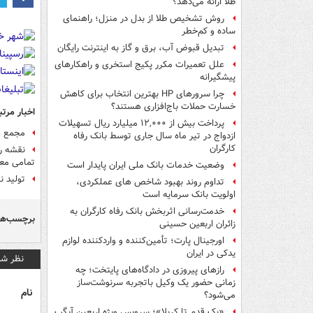
طلا ارائه می‌دهد؟
روش تشخیص طلا از بدل در منزل؛ راهنمای
ساده و کم‌خطر
تبدیل قبوض آب، برق و گاز به اینترنت رایگان
علل تعمیرات مکرر پکیج استخری و راهکارهای
پیشگیرانه
چرا سرورهای HP بهترین انتخاب برای کاهش
خسارت حملات باج‌افزاری هستند؟
اخبار مرتب
پرداخت بیش از ۱۲,۰۰۰ میلیارد ریال تسهیلات
مجمع ص
ازدواج در تیر ماه سال جاری توسط بانک رفاه
کارگران
تمامی معو
وضعیت خدمات بانک ملی ایران پایدار است
تولید 
تداوم روند بهبود شاخص های عملکردی،
اولویت بانک سرمایه است
خدمت‌رسانی اثربخش بانک رفاه کارگران به
برچسب‌ها
زائران اربعین حسینی
اورجینال پارت؛ تأمین‌کننده و واردکننده لوازم
یدکی در ایران
نظر شم
رازهای پیروزی در دادگاه‌های پایتخت؛ چه
زمانی حضور یک وکیل باتجربه سرنوشت‌ساز
نام
می‌شود؟
«یک قدم تا کربلا»؛ سرویس ویژه اربعین آیگپ