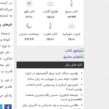
در آینده
اذان صبح
طلوع آفتاب
اذان ظهر
به شماره 30003 پیامک کنن
۱۲:۱۰
۰۵:۱۸
۰۳:۴۴
نام‌های پ
- ترجیحا
غروب خورشید
اذان مغرب
نیمه‌شب شرعی
۱۹:۰۱
۱۹:۲۰
۲۳:۲۳
- کوتاه و
- با نوع 
- نام خو
اماکن، حی
- نام مح
تازه های بازار
قدرت و ح
بهترین مراکز خرید ورق آلومینیوم در ایران
تفاوت لوله سبز و نیوپایپ به زبان ساده
از فرد یا
کمپرسور اسکرو یا پیستونی: کدام انتخاب
تقدیر خو
بهتری است؟
یادآور م
توسعه فناوری، مسیر رقابت‌پذیری صنعت
قطعه‌سازی است
طلاسی چیست و چه خدماتی به کاربران بازار