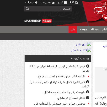
RSS
آرشیو
تماس با ما
دربارهٔ ما
MASHREGH
NEWS
یلم
دیدگاه
پیوندها
بازار
اپ
پربازدیدترین ها
ترس کارشناس کویتی از تسلط ایران بر تنگۀ
هرمز
نقشه کشی برای فتنه و اصرار بر دروغ
کاریکاتور/ کمال شرف توافق مکه را به سخره
گرفت
طبیعت بکر جاده اسالم به خلخال
ام‌هایی
شکار تمساح در مالزی
وچک) که
مجتبی جباری تیم جدیدش را انتخاب کرد