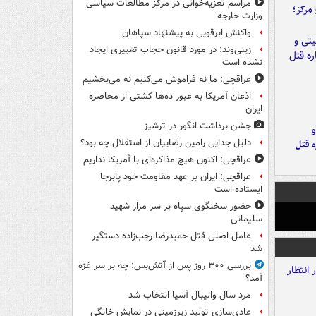
مراسم تعزیه‌خوانی در مرکز مطالعات سیاسی
مرکز؛
وزارت خارجه
واکنش ابرقویی به پیشنهاد سپاهان
زینی‌وند: در مورد قانون حجاب تغییری ایجاد
نشده است
عراقچی: ما نه فراموش می‌کنیم نه می‌بخشیم
اذعان آمریکا به عبور ده‌ها کشتی از محاصره
ایران
جشن برداشت انگور در ترشیز
و
دلیل جدایی رامین رضاییان از استقلال چه بود؟
ه قتل
عراقچی: اکنون هیچ مذاکره‌ای با آمریکا نداریم
عراقچی: ایران بر عهد مقاومت خود پابرجا
ایستاده است
حضور سخنگوی سپاه بر سر مزار شهید
سلیمانی
عامل اصلی قتل حمیدرضا رجب‌زاده دستگیر
شد
بررسی ۳۰۰ روز پس از آتش‌بس: چه بر سر غزه
آمد؟
مرد سال والیبال آسیا انتخاب شد
عادی‌سازی تولید زیرزمینی در نمایش خانگی