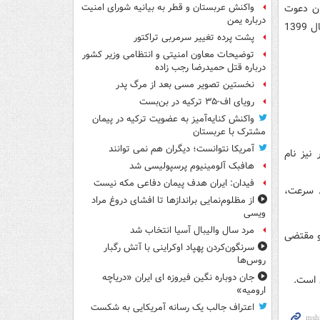
ان دعوت
واکنش عربستان و قطر به بیانیه شورای امنیت
درباره یمن
می‌کندکه اسامی پیشنهادی خود را با رعایت نکات زیر از تاریخ اول تا 31 فروردین ماه سال 1399
پشت پرده تغییر سرمربی تراکتور
توضیحات معاون امنیتی و انتظامی وزیر کشور
درباره قتل حمیدرضا رجب زاده
نخستین تصویر مسی بعد از مرگ پدر
رویای اف-۳۵ ترکیه در بن‌بست
واکنش کنایه‌آمیز به عضویت ترکیه در پیمان
مشترک با عربستان
آمریکا نتوانست؛ دیگران هم نمی توانند
نیز نام
هافبک آلومینیوم پرسپولیسی شد
فیدان: ایران هدف پیمان دفاعی مکه نیست
د سرعت،
از مظلوم‌نمایی براندازها تا افشای دروغ مراد
ویسی
مرد سال والیبال آسیا انتخاب شد
حو مقتضی
سرنگون‌کردن پهپاد اوکراینی با آتش رگبار
روس‌ها
جان دوباره نگین فیروزه ای ایران «دریاچه
 است.
ارومیه»
اعتراف جالب یک رسانه آمریکایی به شکست