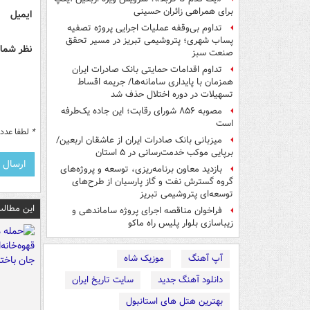
برای همراهی زائران حسینی
ایمیل
تداوم بی‌وقفه عملیات اجرایی پروژه تصفیه
پساب شهری؛ پتروشیمی تبریز در مسیر تحقق
نظر شما 
صنعت سبز
تداوم اقدامات حمایتی بانک صادرات ایران
همزمان با پایداری سامانه‌ها/ جریمه اقساط
تسهیلات در دوره اختلال حذف شد
مصوبه ۸۵۶ شورای رقابت؛ این جاده یک‌طرفه
است
*
لطفا عدد م
میزبانی بانک صادرات ایران از عاشقان اربعین/
برپایی موکب خدمت‌رسانی در ۵ استان
بازدید معاون برنامه‌ریزی، توسعه و پروژه‌های
گروه گسترش نفت و گاز پارسیان از طرح‌های
توسعه‌ای پتروشیمی تبریز
این مطالب
فراخوان مناقصه اجرای پروژه ساماندهی و
زیباسازی بلوار پلیس راه ماکو
آپ آهنگ
موزیک شاه
دانلود آهنگ جدید
سایت تاریخ ایران
بهترین هتل های استانبول