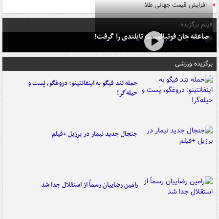
افزایش قیمت جهانی طلا
فیلم برگزیده
صاعقه جان فوتبالیست تایلندی را گرفت!
برگزیده ورزشی
حمله تند فیگو به اینفانتینو: دروغگو، پَست‌ و
حیله‌گر!
جنجال جدید نیمار در برزیل +فیلم
رامین رضاییان رسماً از استقلال جدا شد