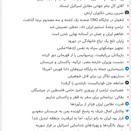
آقای گل جام جهانی مقابل اسرائیل ایستاد
تمرین رزمی تکاوران ارتش
انفجار در جایگاه CNG صحنه یک کشته و سه مصدوم برجا گذاشت
ترامپ وعدۀ تسلیم ایران داد، تحقیر نصیبش شد
تفاهم ایران و عمان در آستانه نهایی شدن است
پایان تلخ یک نزاع خانوادگی در دورود
تجهیز موشکهای سپاه به نفس اژدها+عکس
بازیکنان بی‌کیفیت، پرسپولیس را از قهرمانی دور کردند
نشست وزیران خارجه مصر، ترکیه، پاکستان و عربستان
شبیه‌سازی حمله به پایگاه نیروهای دلتا فورس آمریکا
سناریوی بلاگر زن برای قتل شوهرش
صاعقه جان فوتبالیست تایلندی را گرفت!
عصبانیت ترامپ از پیروزی نامزد حامی فلسطین در میشیگان
بقائی: برنامه‌ای برای سفر به قطر و پاکستان نداریم
قدرت نظامی ایران فراتر از برآوردها
واکنش کمال شرف به پاسخ کوبنده یمن به عربستان سعودی
قرار بود ایران به زانو درآید، اما به ابرقدرت منطقه تبدیل شد!
پرواز بالگردها و پهپادهای شناسایی اسرائیل بر فراز سوریه