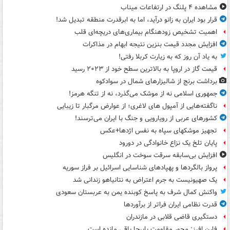
مشاهده ۴ پلنگ در ارتفاعات میناب
قرار بود ایران به زانو درآید، اما به ابرقدرت منطقه تبدیل شد!
اهمیت تشخیص زودهنگام بیماری‌های دریچه‌ای قلب
افزایش مجدد قیمت بنزین نتیجه ابهام در مذاکرات
به یاد آن روز که به زیارت کربلا رفتی!
قیمت گاز در اروپا به بالاترین سطح خود از ۲۰۲۳ رسید
برداشت برنج از شالیزارهای شمال در سوادکوه
جمهوری اسلامی نه از موشک می‌گذرد، نه از تنگه هرمز!
ناگفته‌هایی از آمپول های لاغری؛ از عوارض مرگبار تا زیبایی
کشورهای عربی از رویارویی و جنگ با ایران می‌ترسند!
تجهیز موشکهای سپاه به نفس اژدها+عکس
پایان تلخ یک نزاع خانوادگی در دورود
افزایش بی‌سابقه سرقت سوخت در انگلیس
پرواز بالگردها و پهپادهای شناسایی اسرائیل بر فراز سوریه
یک صهیونیست به جرم اعتراض به نتانیاهو زندانی شد
واکنش کمال شرف به پاسخ کوبنده یمن به عربستان سعودی
قدرت نظامی ایران فراتر از برآوردها
دستگیری قاضی قلابی در مازندران
فارن افرز: محور مقاومت پابرجا باقی مانده است