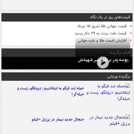
قیمت‌های روز در یک نگاه
قیمت جهانی طلا امروز ۱۵ مرداد
قیمت نفت برنت به ۷۹ دلار رسید
افزایش قیمت طلا و نقره جهانی
فیلم برگزیده
بوسه‌ پدر بر پای پسر شهیدش
برگزیده ورزشی
حمله تند فیگو به اینفانتینو: دروغگو، پَست‌ و
حیله‌گر!
جنجال جدید نیمار در برزیل +فیلم