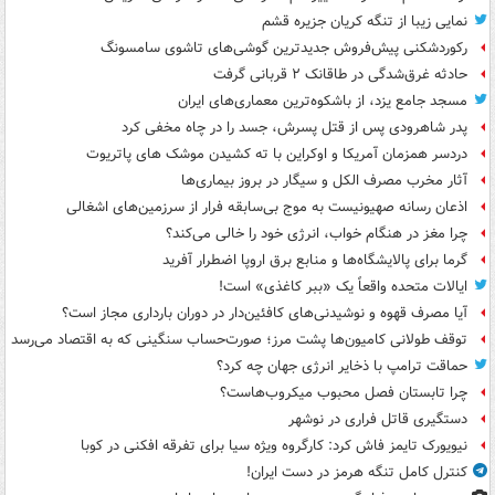
نمایی زیبا از تنگه کریان جزیره قشم
رکوردشکنی پیش‌فروش جدیدترین گوشی‌های تاشوی سامسونگ
حادثه غرق‌شدگی در طاقانک ۲ قربانی گرفت
مسجد جامع یزد، از باشکوه‌ترین معماری‌های ایران
پدر شاهرودی پس از قتل پسرش، جسد را در چاه مخفی کرد
دردسر همزمان آمریکا و اوکراین با ته کشیدن موشک های پاتریوت
آثار مخرب مصرف الکل و سیگار در بروز بیماری‌ها
اذعان رسانه صهیونیست به موج بی‌سابقه فرار از سرزمین‌های اشغالی
چرا مغز در هنگام خواب، انرژی خود را خالی می‌کند؟
گرما برای پالایشگاه‌ها و منابع برق اروپا اضطرار آفرید
ایالات متحده واقعاً یک «ببر کاغذی» است!
آیا مصرف قهوه و نوشیدنی‌های کافئین‌دار در دوران بارداری مجاز است؟
توقف طولانی کامیون‌ها پشت مرز؛ صورت‌حساب سنگینی که به اقتصاد می‌رسد
حماقت ترامپ با ذخایر انرژی جهان چه کرد؟
چرا تابستان فصل محبوب میکروب‌هاست؟
دستگیری قاتل فراری در نوشهر
نیویورک تایمز فاش کرد: کارگروه ویژه سیا برای تفرقه افکنی در کوبا
کنترل کامل تنگه هرمز در دست ایران!