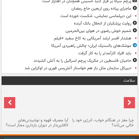
پرچم سیاه بر فراز گنبد حسینی همچنان در اهتزاز است
ماجرای پیاده روی اربعین حاج رمضان
این دیپلماسی نمایشی، شکست خورده است
روایت پزشکیان از انحلال بانک آینده
شمیم خوش رضوی در هوای بین‌الحرمین
هشدار افسر ارشد آمریکایی به کاخ سفید +فیلم
موشک‌های بالستیک ایران؛ چالش راهبردی آمریکا
باید افراد کارآمدتر را به کار گرفت
حامیان فلسطین در مکزیک پرچم اسرائیل را به آتش کشیدند
دبیرکل سازمان ملل باز هم خواستار آتش‌بس فوری در اوکراین شد
سلامت
ت
چرا مغز در هنگام خواب، انرژی خود را
آیا مصرف قهوه و نوشیدنی‌های
چر
خالی می‌کند؟
کافئین‌دار در دوران بارداری مجاز است؟
می