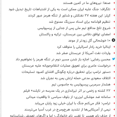
صنعا: نیروهای ما در کمین‌ هستند
تلگراف: جنگ علیه ایران ممکن است به یکی از اشتباهات تاریخ تبدیل شود
کپلر: این هفته ۲۷ نفتکش و شناور از تنگه هرمز عبور کردند
تنظیم قولنامه برای اسناد سبزرنگ ممنوع شد
شروع تلخ مدافع تیم ملی پس از جدایی از پرسپولیس
امضای توافق دفاعی بین عربستان، ترکیه و پاکستان
۱۰ خوشحالی گل زودتر از موعد
ایتالیا خرید رادار اسرائیلی را متوقف کرد
واردات نفت آمریکا از عربستان صفر شد
محسن رضایی: اجازه باز شدن مسیر دوم در تنگه هرمز را نخواهیم داد
درخواست عامری برای تعویق عملیات انتقام‌جویانه علیه عربستان
دستور ترامپ برای تحقیق درباره چگونگی افشای کمبود تسلیحات
ائتلاف سعودی مدعی حمله ارتش یمن به نجران شد
هشدار سرمربی پرسپولیس به جاسوس تیم
۲۲ کشته و زخمی بر اثر تیراندازی در یک مدرسه در تایلند+ فیلم
سامانه ضد موشکی لیزری؛ از بلوف سیاسی تا واقعیت میدانی
ترامپ: فکر می‌کنم جنگ با ایران خیلی زود پایان می‌یابد
نیمی از آمریکایی‌ها از تشدید هرج‌ومرج در غرب آسیا می‌ترسند
از حذف نام همسر تا تغییر نام خانوادگی؛ اما و اگرهای تعویض شناسنامه