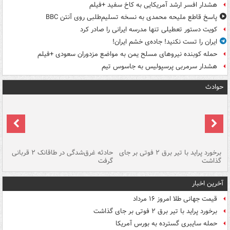
هشدار افسر ارشد آمریکایی به کاخ سفید +فیلم
پاسخ قاطع ملیحه محمدی به نسخه تسلیم‌طلبی روی آنتن BBC
کویت دستور تعطیلی تنها مدرسه ایرانی را صادر کرد
ایران را تست نکنید! جاده‌ی خشم ایران!
حمله کوبنده نیروهای مسلح یمن به مواضع مزدوران سعودی +فیلم
هشدار سرمربی پرسپولیس به جاسوس تیم
حوادث
برخورد پراید با تیر برق ۲ فوتی بر جای
حادثه غرق‌شدگی در طاقانک ۲ قربانی
پد
گذاشت
گرفت
جس
آخرین اخبار
قیمت جهانی طلا امروز ۱۶ مرداد
برخورد پراید با تیر برق ۲ فوتی بر جای گذاشت
حمله سایبری گسترده به بورس آمریکا