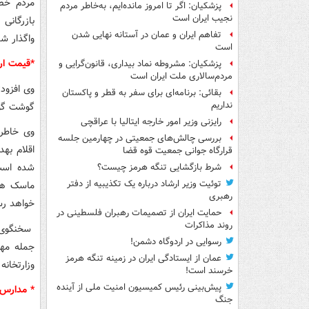
مردم خصو
پزشکیان: اگر تا امروز مانده‌ایم، به‌خاطر مردم
نجیب ایران است
بازرگانی
تفاهم ایران و عمان در آستانه نهایی شدن
واگذار شد
است
*قیمت ار
پزشکیان: مشروطه نماد بیداری، قانون‌گرایی و
مردم‌سالاری ملت ایران است
وی افزود
بقائی: برنامه‌ای برای سفر به قطر و پاکستان
نداریم
گوشت گوس
رایزنی وزیر امور خارجه ایتالیا با عراقچی
وی خاطرن
بررسی چالش‌های جمعیتی در چهارمین جلسه
قرارگاه جوانی جمعیت قوه قضا
شده است.
شرط بازگشایی تنگه هرمز چیست؟
توئیت وزیر ارشاد درباره یک تکذیبیه از دفتر
رهبری
خواهد رس
حمایت ایران از تصمیمات رهبران فلسطینی در
روند مذاکرات
سخنگوی د
رسوایی در اردوگاه دشمن!
جمله مهم
عمان از ایستادگی ایران در زمینه تنگه هرمز
وزارتخانه
خرسند است!
پیش‌بینی رئیس کمیسیون امنیت ملی از آینده
* مدارس 
جنگ