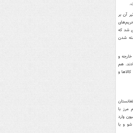
.
ر آن بر
ریم‌های
ی شد که
سته شدن
خارجه و
دند. هم
کالاها و
۲ ماشین به سمت افغانستان
 مرز با
ون وارد
شو و با