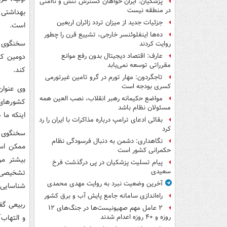
پزشکیان: ایران خواهان گسترش تنش و ناامنی
در منطقه نیست
بهداشتی 
جزئیات جدید از میزان تردد زائران اربعین
است.
ده‌ها اینفلوئنسر خارجی، تشییع قرن را چطور
سخنگوی د
روایت کردند
دومین کش
عارف: اقتصاد دیجیتال بدون رفع موانع
مقرراتی توسعه نمی‌یابد
کند.
تاجگردون: مهار تورم در گرو تامین غیرتورمی
کسری بودجه است
وی عنوان
مواضع حکیمانه رهبر انقلاب، نصب العین همه
کشورهای س
مسئولان نظام باشد
اینکه ما 
بقائی ادعای ترامپ درباره مذاکرات با ایران را رد
کرد
سخنگوی د
نگاهداری: دشمن به دنبال فرسودگی نظام
ممکن است
حکمرانی کشور است
بیشتر مر
پیام تسلیت پزشکیان در پی درگذشت فرخ
سعیدی
تشخیصی ا
آخرین وضعیت نبرد به روایت مهدی محمدی
شناسایی 
راه‌اندازی سامانه جامع پایش آب و برق کشور
ربیعی گف
۲ عامل مهم صهیونیست‌ها در جنگ‌های ۱۲
و التهاب‌
روزه و ۴۰ روزه اعدام شدند