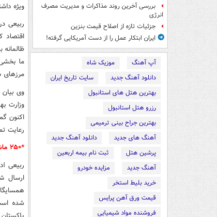
ویژه داشت
بررسی آخرین روند مذاکرات و مدیریت مصرف
انرژی
ربیعی در
جزئیات تازه از اصلاح قیمت بنزین
اقتصاد ک
ایران ابتکار عمل را از دست آمریکایی‌ گرفته!
ظالمانه 
ما بخشی 
آپ آهنگ
موزیک شاه
مرزهای ه
دانلود آهنگ جدید
سایت تاریخ ایران
وی بیان 
بهترین هتل های استانبول
وزارت به
رزرو هتل استانبول
اکنون گمر
بهترین جراح بینی ترمیمی
رعایت تم
آهنگ های جدید
دانلود آهنگ جدید
*۲۵۰ ماشین به سمت افغانستان ارسال شده است
پرشین هتل
ثبت نام بیمه اربعین
آهنگ جدید
مزایده خودرو
ارسال شد
خرید بلیط استخر
همسایگان
قیمت ورق آهن پرایس
شده است.
فروشنده مواد شیمیایی
پاکستان 