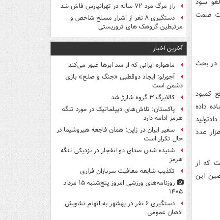
لغو سود
راز مرگ مرد ۷۲ ساله در تهرانپارس فاش شد
ارت صمت
دستگیری ۸ نفر از اشرار مسلح شاخص و
مرتبطین گروهک های تروریستی
آخرین اخبار
 در بحث
ماهواره ایرانی که از سد ابرها عبور می‌کند
آجورلو: ایجاد دوقطبی «جنگ و صلح‌» بازی
دشمن است
ع کمبود
کالابرگ ۳ گروه شارژ شد
 ساده داده
پاکستان: تلاش‌های دیپلماتیک در مورد تنگه
هرمز ادامه دارد
ادتولید
سفیر ایران در ژاپن: همان فاجعه هیروشیما در
n۹۵ مخصوص پرسنل بیمارستانی نیز تا پایان هفته به روزی ۳۰۰ هزار عدد
حال تکرار است
شنیده شدن صدای دو انفجار در نزدیکی تنگه
هرمز
ت که از
تکذیب شایعه معافیت سربازان فراری
صین این
روزنامه‌های ورزشی امروز پنج‌شنبه ۱۵ مرداد
۱۴۰۵
دستگیری ۶ نفر در بهشهر به اتهام تشویش
اذهان عمومی