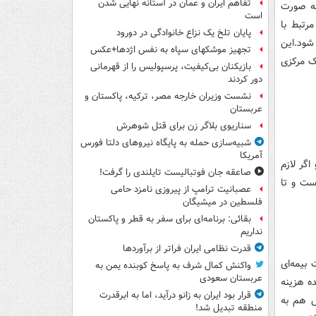
تفاهم ایران و عمان در آستانه نهایی شدن
به صورت
است
رتبط با
پایان تلخ یک نزاع خانوادگی در دورود
شود.این
تجهیز موشکهای سپاه به نفس اژدها+عکس
ک مرکزی
بازیکنان بی‌کیفیت، پرسپولیس را از قهرمانی
دور کردند
نشست وزیران خارجه مصر، ترکیه، پاکستان و
عربستان
سناریوی بلاگر زن برای قتل شوهرش
شبیه‌سازی حمله به پایگاه نیروهای دلتا فورس
آمریکا
اگر لازم
صاعقه جان فوتبالیست تایلندی را گرفت!
ست و تا
عصبانیت ترامپ از پیروزی نامزد حامی
فلسطین در میشیگان
بقائی: برنامه‌ای برای سفر به قطر و پاکستان
نداریم
قدرت نظامی ایران فراتر از برآوردها
بیمه‌ای
واکنش کمال شرف به پاسخ کوبنده یمن به
عربستان سعودی
ه هزینه
قرار بود ایران به زانو درآید، اما به ابرقدرت
ص هم به
منطقه تبدیل شد!