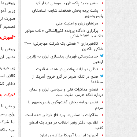
ربیعی با
سفیر جدید پاکستان با مومنی دیدار کرد
وزیر آمو
پشت پرده پخش هدفمند شایعه استعفای
رئیس‌جمهور
صورت لزو
مرزهای زبان و امنیت ملی
تصمیم گی
برگزاری دادگاه پرونده کثیرالشاکی «تات موتور
تاک» با ۲۹۷۹ شاکی
*آموزش‌ه
کلاهبرداری ۴ همتی یک شرکت مهاجرتی؛ ۳۰۰
ربیعی با
شاکی تاکنون
تدابیر آ
خدمت‌رسانی قهرمان بدنسازی ایران به زائرین
اربعین
وی درباره
تلاقی دو اراده پولادین در هندسه قدرت
کالای اسا
صلح در تنگه هرمز در گرو خروج آمریکا از
منطقه!
ذخایر کشو
فضای مذاکرات فنی و سیاسی ایران و عمان
*حرکت به
درباره تنگه هرمز، مثبت است
تغییر برنامه پخش گفت‌وگوی رئیس‌جمهور با
ربیعی اف
مردم
برای رسید
مذاکرات با عمانی‌ها وارد فاز تازه‌ای شده است
اما شوک 
اطلاعیه دفتر رهبر انقلاب در مورد یک ادعای
کذب
نبود بلک
آجورلو: ایران با آمریکا مذاکره‌ای ندارد