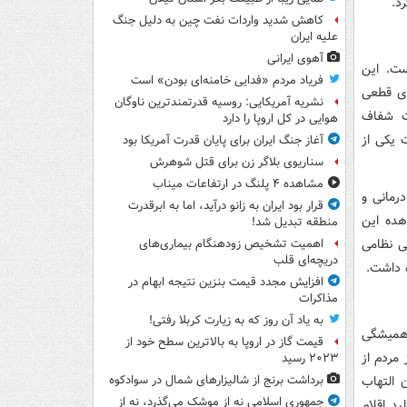
د.
کاهش شدید واردات نفت چین به دلیل جنگ
علیه ایران
آهوی ایرانی
ست. این
فریاد مردم «فدایی خامنه‌ای بودن» است
ای قطعی
نشریه آمریکایی: روسیه قدرتمندترین ناوگان
ت شفاف
هوایی در کل اروپا را دارد
 یکی از
آغاز جنگ ایران برای پایان قدرت آمریکا بود
سناریوی بلاگر زن برای قتل شوهرش
مشاهده ۴ پلنگ در ارتفاعات میناب
رمانی و
قرار بود ایران به زانو درآید، اما به ابرقدرت
هده این
منطقه تبدیل شد!
ی نظامی
اهمیت تشخیص زودهنگام بیماری‌های
دریچه‌ای قلب
ه داشت.
افزایش مجدد قیمت بنزین نتیجه ابهام در
مذاکرات
به یاد آن روز که به زیارت کربلا رفتی!
 همیشگی
قیمت گاز در اروپا به بالاترین سطح خود از
مردم از
۲۰۲۳ رسید
 التهاب
برداشت برنج از شالیزارهای شمال در سوادکوه
جمهوری اسلامی نه از موشک می‌گذرد، نه از
ید اقلام