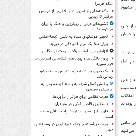
تنگه هرمز!
ی مشهود
ناگفته‌هایی از آمپول های لاغری؛ از عوارض
مرگبار تا زیبایی
کشورهای عربی از رویارویی و جنگ با ایران
 از چین
می‌ترسند!
ا درمان
تجهیز موشکهای سپاه به نفس اژدها+عکس
پایان تلخ یک نزاع خانوادگی در دورود
افزایش بی‌سابقه سرقت سوخت در انگلیس
لاتر از
پرواز بالگردها و پهپادهای شناسایی اسرائیل بر
نیم؛ اول
فراز سوریه
یک صهیونیست به جرم اعتراض به نتانیاهو
زندانی شد
د و حتی
واکنش کمال شرف به پاسخ کوبنده یمن به
 حساسیت
عربستان سعودی
امکانات
قدرت نظامی ایران فراتر از برآوردها
وده‌اند
دستگیری قاضی قلابی در مازندران
فارن افرز: محور مقاومت پابرجا باقی مانده
است
بی‌اساس
بازتاب پیامدهای جنگ علیه ایران در رسانه‌های
جهان
 می‌کنیم