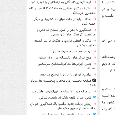
لفنی با
فیفا توهین‌کنندگان به اینفانتینو را تهدید کرد
اعتراف ارتش اسرائیل به هلاکت ۲ افسر در تله
ود و در
انفجاری حزب‌الله
 داشت و
بغداد: نباید از خاک عراق به کشورهای دیگر
حمله شود
دستگیری ۸ نفر از اشرار مسلح شاخص و
مرتبطین گروهک های تروریستی
 دور که
درگیری لفظی ترامپ و هگزث بر سر کمبود
ذخایر موشکی
دردسر جدید برای سرخپوشان
وشبختانه
موج بارش‌های تابستانه در راه ۱۱ استان
ام دادیم
ونس: ایرانی‌ها مذاکره‌کنندگان سرسختی
هستند
دارد.
ترامپ: توافق با ایران را ترجیح می‌دهم
صفحه نخست روزنامه‌های پنجشنبه ۱۵ مرداد
۱۴۰۵
ه است و
راز مرگ مرد ۷۲ ساله در تهرانپارس فاش شد
 شده است
قابی زیبا از قلعه بابک آذربایجان شرقی
کشور ما
ریزش پایگاه جدید ترامپ بافاصله‌گیری جوانان
و اقلیت‌ها از جمهوری‌خواهان
د که یک
نمایی زیبا از طبیعت بکر استان گیلان