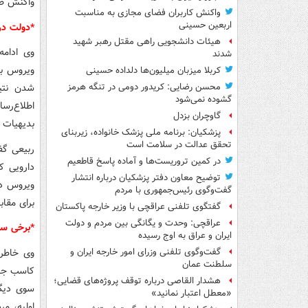
واکنش طبی
واکنش کاربران فضای مجازی به مناسبت
اربعین حسینی
*دولت در
هیئات دانشجویی راهی مقتل رهبر شهید
وی ادامه
شدند
ویروس با
کربلا میزبان میلیون‌ها دلداده حسینی
شدن نتی
محسن رضایی: کریدور دومی در تنگه هرمز
گشوده نمی‌شود
اطلاع‌رس
گاوچران بزدل
بدیهیات 
پزشکیان: برنامه ملی پزشک خانواده، زیربنای
تحقق عدالت در سلامت است
ربیعی گف
در کمین تروریست‌ها و آماده پاسخ قاطعیم
دارویی ک
توضیح معاون دفتر پزشکیان درباره انتشار
ویروس در
گفت‌وگوی رئیس‌جمهوری با مردم
برای مقاب
گفتگوی تلفنی عراقچی با وزیر خارجه پاکستان
عراقچی: وحدت و یگانگی بین مردم و دولت
*برخی سو
ایران و عراق به اوج رسیده
وی خاطرن
گفت‌وگوی تلفنی وزرای امور خارجه ایران و
سلطنت عمان
کاسب جان
هشدار القاصی درباره توقف پروژه‌های قضایی؛
سوی دیگر
«معطل اعتبار نمانید»
اولیه، مر