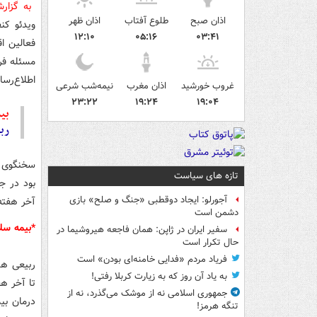
به گزار
اذان صبح
طلوع آفتاب
اذان ظهر
ویدئو کن
۱۲:۱۰
۰۵:۱۶
۰۳:۴۱
فعالین ا
مسئله فر
اطلاع‌رسا
غروب خورشید
اذان مغرب
نیمه‌شب شرعی
۲۳:۲۲
۱۹:۲۴
۱۹:۰۴
بیش
رب
سخنگوی دو
تازه های سیاست
بود در ج
آجورلو: ایجاد دوقطبی «جنگ و صلح‌» بازی
آخر هفته 
دشمن است
*بیمه سل
سفیر ایران در ژاپن: همان فاجعه هیروشیما در
حال تکرار است
فریاد مردم «فدایی خامنه‌ای بودن» است
ربیعی هم
به یاد آن روز که به زیارت کربلا رفتی!
تا آخر ه
جمهوری اسلامی نه از موشک می‌گذرد، نه از
درمان بی
تنگه هرمز!