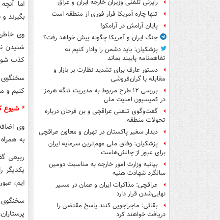
رایزنی تلفنی وزیران خارجه ایران و عراق
اما آنچه
تنها چاره آمریکا فرار فوری از منطقه است
بگیرند و 
پایان آرامش در آرامکو!
وی خاطرن
جنگ ایران و آمریکا چگونه پیش خواهد رفت؟
شنیدن نق
پزشکیان: باید دشمن را وادار کنیم به
تفاهم‎نامه پایبند بماند
کذب شون
دستور عارف برای تشدید نظارت بر بازار و
سخنگوی د
مقابله با گران‌فروشی
کنیم و مط
بررسی ۱۲ طرح مربوط به مدیریت تنگه هرمز
در کمیسیون امنیت ملی
* شیوع ک
گفت‌وگوی تلفنی عراقچی و بن فرحان درباره
تحولات منطقه
وی اضافه 
دیدار سفیر پاکستان در تهران و معاون عراقچی
به همراه 
پزشکیان: وفاق ملی مهم‌ترین سرمایه ایران
برای عبور از چالش‌هاست
ربیعی گف
بیانیه وزارت امور خارجه به مناسبت دومین
یکدیگر ر
سالگرد شهادت هنیه
ایم، عبور
عراقچی: مذاکرات ایران و عمان در مسیر
نهایی‌شدن قرار دارد
سخنگوی د
بقائی: ماجراجویی کنند پاسخ مقتضی را
پرستاران
دریافت خواهند کرد