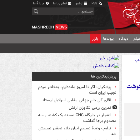
RSS
آرشیو
تماس با ما
دربارهٔ ما
MASHREGH
NEWS
یلم
دیدگاه
پیوندها
بازار
اپ
پربازدیدترین ها
 گوشت
پزشکیان: اگر تا امروز مانده‌ایم، به‌خاطر مردم
نجیب ایران است
آقای گل جام جهانی مقابل اسرائیل ایستاد
تمرین رزمی تکاوران ارتش
انفجار در جایگاه CNG صحنه یک کشته و سه
مصدوم برجا گذاشت
ترامپ وعدۀ تسلیم ایران داد، تحقیر نصیبش
شد