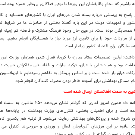
ه باشیم که انجام وظایفشان این روزها با نوعی فداکاری بی‌نظیر همراه بوده است
 پاسخ به پرسشی درباره بسته شدن مرزهای ایران با کشورهای همسایه و تاثی
شور و تمهیدات دولت در این باره گفت: بخشی از صادرات ما در شرایط تح
با همسایگان بوده است. در عین حال وجود فرهنگ مشترک و فاصله کم زمینه ا
از مراودات خود را برای تامین ارز مورد نیاز با همسایگان انجام دهیم. ب
مسایگان برای اقتصاد کشور زیانبار است.
داشت: اولین تصمیمات ستاد مبارزه با کرونا، فعال شدن همزمان وزارت امور 
داشت بود و هیات‌هایی با عراق، ترکیه امارات و افغانستان مذاکراتی صورت دا
کات عراق باز شده است و بر اساس پروتکل به تفاهم رسیده‌ایم تا ایزولاسیون 
ام مسائل بهداشتی برای آسوده خاطر بودن مصرف کنندگان انجام شود.
ربیعی ادامه داد:همین امروز آماری که گرفتم نشان می‌دهد ۵۰
ه است و برای اطمینان بخشی، کنترل‌های وزارت بهداشت در پایانه‌ها هم
 شروع شده و پروتکل‌های بهداشتی رعایت می‌شود. از ترکیه هم یکسری کامی
 علاوه بر این مرزهای آذربایجان فعال و ورودی و خروجی‌ها کنترل می 
مذاکراتی صورت گرفته تا این کشور هم بپیوندد.