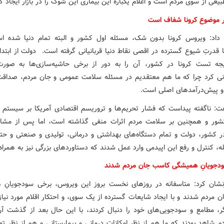
عی از سوی مردم است و اعلام یکباره این بیماری این شوک را در بازار ایجاد کر
 موضوع کرونا شفاف است
 داد: ویروس کرونا بدون شک، مسئله‌ اول کشور و البته تمام دنیا شده ا
 قدرتِ شیوع گسترده در اقصی نقاط دنیا قربانیانی گرفته است. دولت از ابتد
جه تست کرونا در کشور، آن را به دور از برخی حاشیه‌سازی‌ها به صور
انی کرد چرا که ما هم معتقدیم در مسئله سلامت عمومی و جان مردم، صداقت
و پیش‌درآمدهای اصلی است.
ت: ناگفته پیداست که فشار تحریم‌ها و تروریسم اقتصادی آمریکا بر سیستم د
شور و همچنین بر سلامت مردم اثرات منفی گذاشته است، اما پس از مشا
 کشور، دولت و تمام دستگاه‌های بهداشتی و درمانی، تولیدی و صنعتی و حت
له، کنترل و رفع این اپیدمی وارد عمل شدند که دستاوردهای بزرگی نیز به همرا
دجویانِ همیشگی کاسب جان مردم شدند
شان کرد: متاسفانه در روزهای نخست بروز این ویروس، برخی سودجویانِ
 مردم شدند و با ایجاد شایعات گسترده از یک سوی، و احتکار اقلام مورد نیاز 
، مطامع و سودجویی‌های خود را دنبال کردند،‌ با این حال بعد از گذشت آن
دم شاهد بودند که ما هم از نظر امکانات درمانی و بیمارستانی و هم از نظر تول