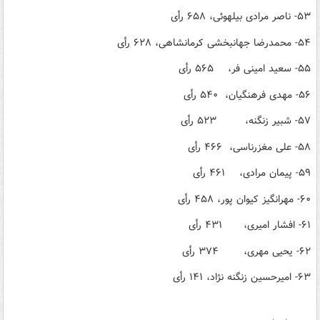
۵۳- ناصر مرادی بیلهوئی، ۶۵۸ رأی
۵۴- محمدرضا جهانبخشی کرمانشاهی، ۶۲۸ رأی
۵۵- سعید امینی فر، ۵۶۵ رأی
۵۶- مهدی فرهنگیان، ۵۴۰ رأی
۵۷- شبیر زنگنه، ۵۲۳ رأی
۵۸- علی مغزرناسی، ۴۶۶ رأی
۵۹- پیمان مرادی، ۴۶۱ رأی
۶۰- مهرانگیز کیوان پور، ۴۵۸ رأی
۶۱- افشار امیری، ۴۳۱ رأی
۶۲- یحیی مهری، ۳۷۴ رأی
۶۳- امیرحسین زنگنه نژاد، ۱۴۱ رأی