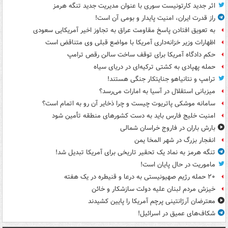
اثر جدید کارتونیست سوری با عنوان مدیریت جدید تنگه هرمز
راز قدرت ایران، امنیت پایدار و بومی آن است!
به تعویق افتادن پاسخ مقاومت عراق به تجاوز اخیر آمریکایی سعودی
اظهارات وزیر خزانه‌داری آمریکا با مواضع قبلی وی متناقض است
حکم دادگاه آمریکا برای توقف ساخت سالن رقص ترامپ
حمله پهپادی به کشتی ترکیه‌ای در دریای سیاه
ترامپ و نتانیاهو جنایتکار جنگی هستند!
میزبانی استقلال در آسیا به امارات می‌رسد؟
سامانه موشکی پاتریوت چیست و چرا ذخایر آن رو به اتمام است؟
امنیت خلیج فارس باید به دست کشورهای منطقه تأمین شود
بارش باران در فاروج خراسان شمالی
انفجار بزرگ در شهر المخا یمن
تنگه هرمز به نماد یک تحقیر تاریخی برای آمریکا تبدیل شد!
ماموریت در حال پایان است!
۲۰ حمله رژیم صهیونیستی به درعا و قنیطره در یک هفته
خیزش مردم لبنان علیه دولت سازشکار و خائن
معترضان آرژانتینی پرچم آمریکا را پایین کشیدند
شکاف‌های عمیق در اسرائیل!