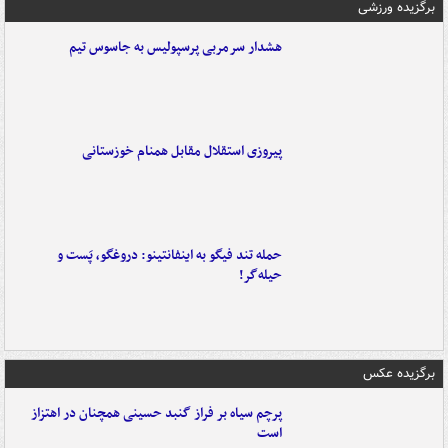
برگزیده ورزشی
هشدار سرمربی پرسپولیس به جاسوس تیم
پیروزی استقلال مقابل همنام خوزستانی
حمله تند فیگو به اینفانتینو: دروغگو، پَست‌ و
حیله‌گر!
برگزیده عکس
پرچم سیاه بر فراز گنبد حسینی همچنان در اهتزاز
است