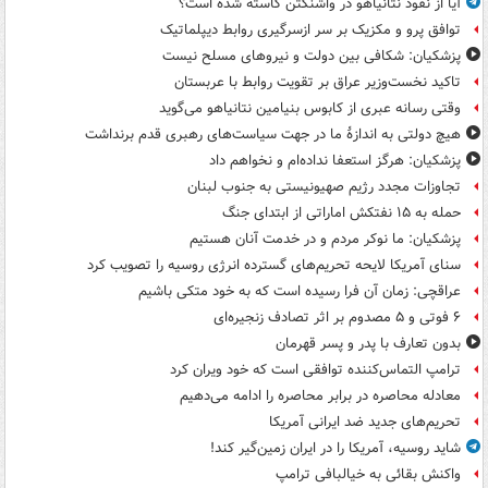
آیا از نفوذ نتانیاهو در واشنگتن کاسته شده است؟
توافق پرو و مکزیک بر سر ازسرگیری روابط دیپلماتیک
پزشکیان: شکافی بین دولت و نیروهای مسلح نیست
تاکید نخست‌وزیر عراق بر تقویت روابط با عربستان
وقتی رسانه عبری از کابوس بنیامین نتانیاهو می‌گوید
هیچ دولتی به اندازۀ ما در جهت سیاست‌های رهبری قدم برنداشت
پزشکیان: هرگز استعفا نداده‌ام و نخواهم داد
تجاوزات مجدد رژیم صهیونیستی به جنوب لبنان
حمله به ۱۵ نفتکش‌ اماراتی از ابتدای جنگ
پزشکیان: ما نوکر مردم و در خدمت آنان هستیم
سنای آمریکا لایحه تحریم‌های گسترده انرژی روسیه را تصویب کرد
عراقچی: زمان آن فرا رسیده است که به خود متکی باشیم
۶ فوتی و ۵ مصدوم بر اثر تصادف زنجیره‌ای
بدون تعارف با پدر و پسر قهرمان
ترامپ التماس‌کننده توافقی است که خود ویران کرد
معادله محاصره در برابر محاصره را ادامه می‌دهیم
تحریم‌های جدید ضد ایرانی آمریکا
شاید روسیه، آمریکا را در ایران زمین‌گیر کند!
واکنش بقائی به خیالبافی ترامپ