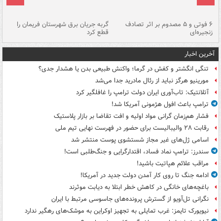
۶ فوتی و ۵ مصدوم بر اثر تصادف
گربه جریان برق شهرستان فریمان را
رگ
زنجیره‌ای
قطع کرد
آخرین اخبار
تنگی انگشتر و کفش در گرما؛ واکنش طبیعی بدن یا هشدار جدی؟
مورینیو هرگز نباید از رئال مادرید جدا می‌شد
آتلانتیک: تاب‌آوری ایران دولت ترامپ را غافلگیر کرد
ترامپ باعث افول هژمونی آمریکا شد!
فشار هم‌زمان گرانی مواد اولیه و افت تقاضا بر بازار پلاستیک
رقابت ۲۸ والیبالیست برای حضور در فهرست نهایی تیم ملی
اسامی ژل‌های غیر مجاز شستشوی پوست منتشر شد
سندرز: ترامپ نماد فساد، اقتدارگرایی و جنگ‌طلبی است!
مراقب علائم هپاتیت باشید!
ادامه جنگ تا روی کار آمدن دولت جدید در آمریکا!
باغچه‌های خانگی در کاهش خطر ابتلا به دیابت موثرند
نگرانی تل‌آویو از گسترش پرونده‌های جاسوسی مرتبط با ایران
نیویورک تایمز: غرب تمایلی به تجهیز اوکراین به موشک‌های رهگیر ندارد