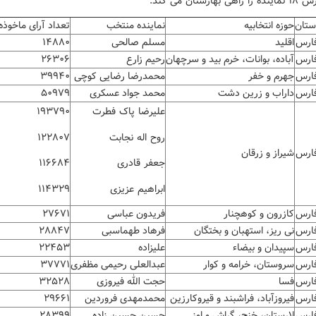
هارستان می کند.
ستان
حوزه انتخابیه
نماینده منتخب
تعداد آرای ماخوذه
ارس
اقلید
مسلم صالحی
۱۴۸۸۰
ارس
آباده، بوانات، خرم بید و سرچهان
رحیم زارع
۲۶۳۰۶
ارس
جهرم و خفر
محمدرضا رضایی کوچی
۳۹۹۴۰
ارس
داراب و زرین دشت
محمد جواد عسکری
۵۰۹۷۹
علیرضا پاک فطرت
۱۹۳۷۹۰
روح اله نجابت
۱۲۲۸۰۷
ارس
شیراز و زرقان
جعفر قادری
۱۱۶۶۸۴
ابراهیم عزیزی
۱۱۴۳۲۹
ارس
کازرون و کوهچنار
فریدون عباسی
۲۷۶۷۱
ارس
نی ریز، استهبان و بختگان
فرهاد طهماسبی
۲۸۸۴۷
ارس
سپیدان و بیضاء
علیزاده
۲۲۴۵۳
ارس
سروستان، خرامه و کوار
عبدالعلی رحیمی مظفری
۳۷۷۷۱
ارس
فسا
حجت الله فیروزی
۳۲۵۲۸
ارس
فیروزآباد، فراشبند و قیروکارزین
محمدمهدی فروردین
۲۹۶۶۱
ارس
لارستان، خنج، گراش و اوز
حسین حسین زاده
۲۸۳۹۹