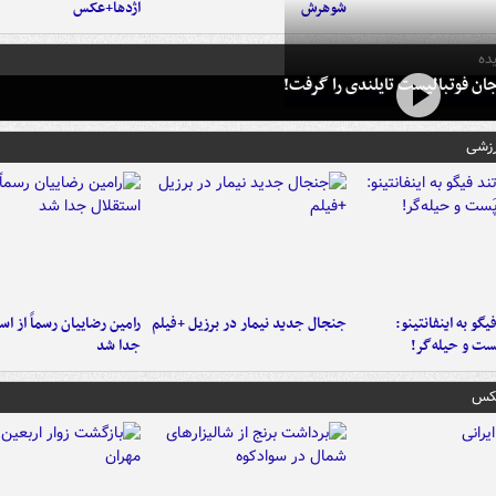
شوهرش
اژدها+عکس
ده
ان فوتبالیست تایلندی را گرفت!
رزشی
یگو به اینفانتینو:
جنجال جدید نیمار در برزیل +فیلم
رامین رضاییان رسماً از اس
ست‌ و حیله‌گر!
جدا شد
عکس