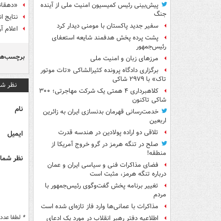
«دهقانی
پیش‌بینی رئیس کمیسیون امنیت ملی از آینده
جنگ
نتایج ا
سفیر جدید پاکستان با مومنی دیدار کرد
اعلام 
پشت پرده پخش هدفمند شایعه استعفای
رئیس‌جمهور
برچسب‌ها
مرزهای زبان و امنیت ملی
برگزاری دادگاه پرونده کثیرالشاکی «تات موتور
تاک» با ۲۹۷۹ شاکی
نظر شم
کلاهبرداری ۴ همتی یک شرکت مهاجرتی؛ ۳۰۰
شاکی تاکنون
نام
خدمت‌رسانی قهرمان بدنسازی ایران به زائرین
اربعین
تلاقی دو اراده پولادین در هندسه قدرت
ایمیل
صلح در تنگه هرمز در گرو خروج آمریکا از
منطقه!
نظر شما 
فضای مذاکرات فنی و سیاسی ایران و عمان
درباره تنگه هرمز، مثبت است
تغییر برنامه پخش گفت‌وگوی رئیس‌جمهور با
مردم
مذاکرات با عمانی‌ها وارد فاز تازه‌ای شده است
*
لطفا عدد م
اطلاعیه دفتر رهبر انقلاب در مورد یک ادعای