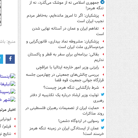
جمهوری اسلامی نه از موشک می‌گذرد، نه از
ف
تنگه هرمز!
ف
پزشکیان: اگر تا امروز مانده‌ایم، به‌خاطر مردم
نجیب ایران است
ف
تفاهم ایران و عمان در آستانه نهایی شدن
است
منبع: باش
پزشکیان: مشروطه نماد بیداری، قانون‌گرایی و
مردم‌سالاری ملت ایران است
بقائی: برنامه‌ای برای سفر به قطر و پاکستان
نداریم
رایزنی وزیر امور خارجه ایتالیا با عراقچی
بررسی چالش‌های جمعیتی در چهارمین جلسه
قرارگاه جوانی جمعیت قوه قضا
شرط بازگشایی تنگه هرمز چیست؟
توئیت وزیر ارشاد درباره یک تکذیبیه از دفتر
رهبری
حمایت ایران از تصمیمات رهبران فلسطینی در
اخبار مرتب
روند مذاکرات
ابوتراب
رسوایی در اردوگاه دشمن!
فیلم/ 
عمان از ایستادگی ایران در زمینه تنگه هرمز
نتایج ن
خرسند است!