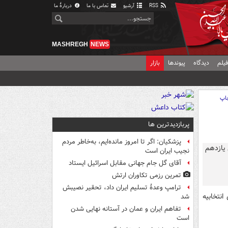
RSS
آرشیو
تماس با ما
دربارهٔ ما
MASHREGH
NEWS
یلم
دیدگاه
پیوندها
بازار
اپ
پربازدیدترین ها
پزشکیان: اگر تا امروز مانده‌ایم، به‌خاطر مردم
نجیب ایران است
آقای گل جام جهانی مقابل اسرائیل ایستاد
تمرین رزمی تکاوران ارتش
ترامپ وعدۀ تسلیم ایران داد، تحقیر نصیبش
نتخابیه
شد
تفاهم ایران و عمان در آستانه نهایی شدن
است