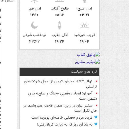
استان فارس ۱۸ نماینده را راهی ب
اذان صبح
طلوع آفتاب
اذان ظهر
ا
۱۲:۱۰
۰۵:۱۶
۰۳:۴۱
ف
ف
ف
غروب خورشید
اذان مغرب
نیمه‌شب شرعی
ف
۲۳:۲۲
۱۹:۲۴
۱۹:۰۴
ف
تازه های سیاست
تهاتر ۱۶۷۳ میلیارد تومان از اموال شرکت‌های
تراستی
ف
آجورلو: ایجاد دوقطبی «جنگ و صلح‌» بازی
ف
دشمن است
ف
سفیر ایران در ژاپن: همان فاجعه هیروشیما در
ف
حال تکرار است
ف
فریاد مردم «فدایی خامنه‌ای بودن» است
ف
به یاد آن روز که به زیارت کربلا رفتی!
ف