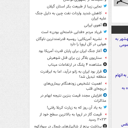
نمایی زیبا از طبیعت بکر استان گیلان
کاهش شدید واردات نفت چین به دلیل جنگ
علیه ایران
آهوی ایرانی
فریاد مردم «فدایی خامنه‌ای بودن» است
نشریه آمریکایی: روسیه قدرتمندترین ناوگان
هوایی در کل اروپا را دارد
آغاز جنگ ایران برای پایان قدرت آمریکا بود
سناریوی بلاگر زن برای قتل شوهرش
مشاهده ۴ پلنگ در ارتفاعات میناب
قرار بود ایران به زانو درآید، اما به ابرقدرت
شهر به اتهام
منطقه تبدیل شد!
اهمیت تشخیص زودهنگام بیماری‌های
دریچه‌ای قلب
افزایش مجدد قیمت بنزین نتیجه ابهام در
مذاکرات
به یاد آن روز که به زیارت کربلا رفتی!
قیمت گاز در اروپا به بالاترین سطح خود از
۲۰۲۳ رسید
نفس
برداشت برنج از شالیزارهای شمال در سوادکوه