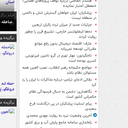
هشدار القاصی درباره توقف پروژه‌های قضایی؛
استان
«معطل اعتبار نمانید»
پزشکیان: ایران خواهان گسترش تنش و ناامنی
فیلم برگزی
در منطقه نیست
صاعقه ج
جزئیات جدید از میزان تردد زائران اربعین
ده‌ها اینفلوئنسر خارجی، تشییع قرن را چطور
روایت کردند
برگزیده و
عارف: اقتصاد دیجیتال بدون رفع موانع
مقرراتی توسعه نمی‌یابد
تاجگردون: مهار تورم در گرو تامین غیرتورمی
کسری بودجه است
مواضع حکیمانه رهبر انقلاب، نصب العین همه
مسئولان نظام باشد
بقائی ادعای ترامپ درباره مذاکرات با ایران را رد
حمله تند ف
کرد
دروغگو، پَ
نگاهداری: دشمن به دنبال فرسودگی نظام
حکمرانی کشور است
برگزیده 
پیام تسلیت پزشکیان در پی درگذشت فرخ
سعیدی
آخرین وضعیت نبرد به روایت مهدی محمدی
راه‌اندازی سامانه جامع پایش آب و برق کشور