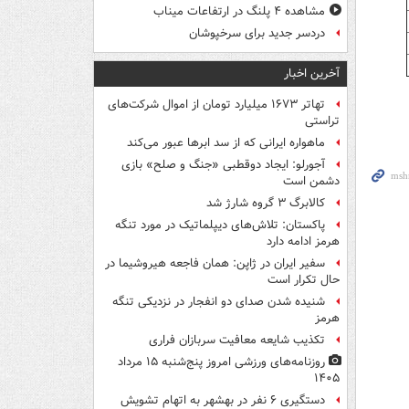
مشاهده ۴ پلنگ در ارتفاعات میناب
دردسر جدید برای سرخپوشان
آخرین اخبار
تهاتر ۱۶۷۳ میلیارد تومان از اموال شرکت‌های
تراستی
ماهواره ایرانی که از سد ابرها عبور می‌کند
آجورلو: ایجاد دوقطبی «جنگ و صلح‌» بازی
دشمن است
کالابرگ ۳ گروه شارژ شد
پاکستان: تلاش‌های دیپلماتیک در مورد تنگه
هرمز ادامه دارد
سفیر ایران در ژاپن: همان فاجعه هیروشیما در
حال تکرار است
شنیده شدن صدای دو انفجار در نزدیکی تنگه
هرمز
تکذیب شایعه معافیت سربازان فراری
روزنامه‌های ورزشی امروز پنج‌شنبه ۱۵ مرداد
۱۴۰۵
دستگیری ۶ نفر در بهشهر به اتهام تشویش