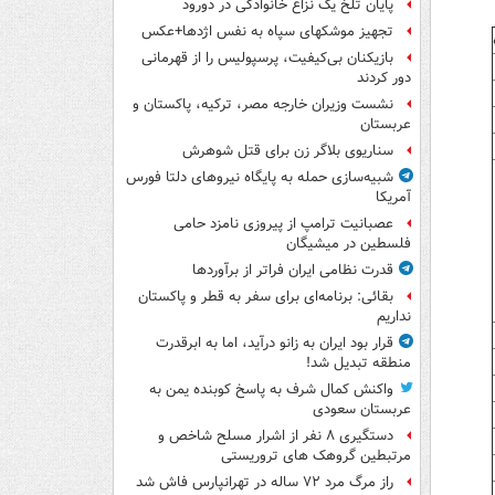
پایان تلخ یک نزاع خانوادگی در دورود
تجهیز موشکهای سپاه به نفس اژدها+عکس
بازیکنان بی‌کیفیت، پرسپولیس را از قهرمانی
دور کردند
نشست وزیران خارجه مصر، ترکیه، پاکستان و
عربستان
سناریوی بلاگر زن برای قتل شوهرش
شبیه‌سازی حمله به پایگاه نیروهای دلتا فورس
آمریکا
عصبانیت ترامپ از پیروزی نامزد حامی
فلسطین در میشیگان
قدرت نظامی ایران فراتر از برآوردها
بقائی: برنامه‌ای برای سفر به قطر و پاکستان
نداریم
قرار بود ایران به زانو درآید، اما به ابرقدرت
منطقه تبدیل شد!
واکنش کمال شرف به پاسخ کوبنده یمن به
عربستان سعودی
دستگیری ۸ نفر از اشرار مسلح شاخص و
مرتبطین گروهک های تروریستی
راز مرگ مرد ۷۲ ساله در تهرانپارس فاش شد