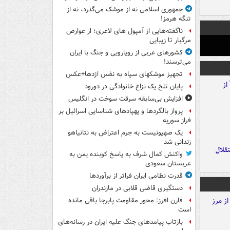
جمهوری اسلامی نه از موشک می‌گذرد، نه از
تنگه هرمز!
ناگفته‌هایی از آمپول های لاغری؛ از عوارض
مرگبار تا زیبایی
کشورهای عربی از رویارویی و جنگ با ایران
می‌ترسند!
تجهیز موشکهای سپاه به نفس اژدها+عکس
پایان تلخ یک نزاع خانوادگی در دورود
افزایش بی‌سابقه سرقت سوخت در انگلیس
پرواز بالگردها و پهپادهای شناسایی اسرائیل بر
فراز سوریه
یک صهیونیست به جرم اعتراض به نتانیاهو
زندانی شد
تقلال
واکنش کمال شرف به پاسخ کوبنده یمن به
عربستان سعودی
قدرت نظامی ایران فراتر از برآوردها
دستگیری قاضی قلابی در مازندران
فارن افرز: محور مقاومت پابرجا باقی مانده
است
بازتاب پیامدهای جنگ علیه ایران در رسانه‌های