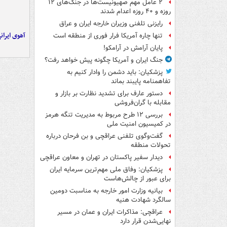
۲ عامل مهم صهیونیست‌ها در جنگ‌های ۱۲
روزه و ۴۰ روزه اعدام شدند
رایزنی تلفنی وزیران خارجه ایران و عراق
آهوی ایران
تنها چاره آمریکا فرار فوری از منطقه است
پایان آرامش در آرامکو!
جنگ ایران و آمریکا چگونه پیش خواهد رفت؟
پزشکیان: باید دشمن را وادار کنیم به
تفاهم‎نامه پایبند بماند
دستور عارف برای تشدید نظارت بر بازار و
مقابله با گران‌فروشی
بررسی ۱۲ طرح مربوط به مدیریت تنگه هرمز
در کمیسیون امنیت ملی
گفت‌وگوی تلفنی عراقچی و بن فرحان درباره
تحولات منطقه
دیدار سفیر پاکستان در تهران و معاون عراقچی
پزشکیان: وفاق ملی مهم‌ترین سرمایه ایران
برای عبور از چالش‌هاست
بیانیه وزارت امور خارجه به مناسبت دومین
سالگرد شهادت هنیه
عراقچی: مذاکرات ایران و عمان در مسیر
نهایی‌شدن قرار دارد