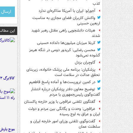
کذب
آجورلو: ایران با آمریکا مذاکره‌ای ندارد
واکنش کاربران فضای مجازی به مناسبت
اربعین حسینی
این مطالب
هیئات دانشجویی راهی مقتل رهبر شهید
شدند
کربلا میزبان میلیون‌ها دلداده حسینی
محسن رضایی: کریدور دومی در تنگه هرمز
گشوده نمی‌شود
گاوچران بزدل
پزشکیان: برنامه ملی پزشک خانواده، زیربنای
تحقق عدالت در سلامت است
کالابرگ ۳ گروه شارژ شد
در کمین تروریست‌ها و آماده پاسخ قاطعیم
توضیح معاون دفتر پزشکیان درباره انتشار
گفت‌وگوی رئیس‌جمهوری با مردم
گفتگوی تلفنی عراقچی با وزیر خارجه پاکستان
عراقچی: وحدت و یگانگی بین مردم و دولت
ایران و عراق به اوج رسیده
گفت‌وگوی تلفنی وزرای امور خارجه ایران و
سلطنت عمان