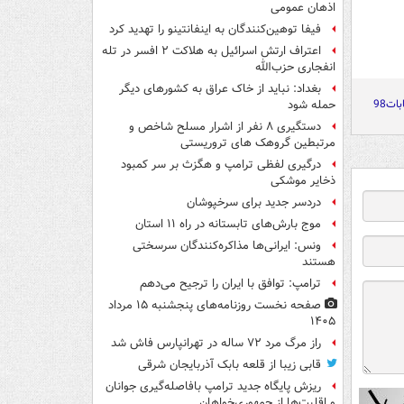
اذهان عمومی
فیفا توهین‌کنندگان به اینفانتینو را تهدید کرد
اعتراف ارتش اسرائیل به هلاکت ۲ افسر در تله
انفجاری حزب‌الله
بغداد: نباید از خاک عراق به کشورهای دیگر
بات98
حمله شود
دستگیری ۸ نفر از اشرار مسلح شاخص و
مرتبطین گروهک های تروریستی
درگیری لفظی ترامپ و هگزث بر سر کمبود
ذخایر موشکی
دردسر جدید برای سرخپوشان
موج بارش‌های تابستانه در راه ۱۱ استان
ونس: ایرانی‌ها مذاکره‌کنندگان سرسختی
هستند
ترامپ: توافق با ایران را ترجیح می‌دهم
صفحه نخست روزنامه‌های پنجشنبه ۱۵ مرداد
۱۴۰۵
راز مرگ مرد ۷۲ ساله در تهرانپارس فاش شد
قابی زیبا از قلعه بابک آذربایجان شرقی
ریزش پایگاه جدید ترامپ بافاصله‌گیری جوانان
و اقلیت‌ها از جمهوری‌خواهان