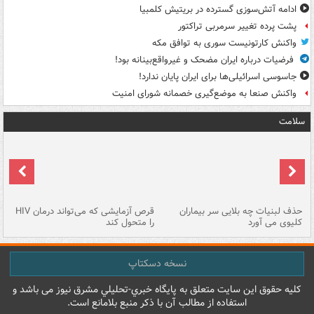
ادامه آتش‌سوزی گسترده در بریتیش کلمبیا
پشت پرده تغییر سرمربی تراکتور
واکنش کارتونیست سوری به توافق مکه
فرضیات درباره ایران مضحک و غیرواقع‌بینانه بود!
جاسوسی اسرائیلی‌ها برای ایران پایان ندارد!
واکنش صنعا به موضع‌گیری خصمانه شورای امنیت
سلامت
حذف لبنیات چه بلایی سر بیماران
قرص آزمایشی که می‌تواند درمان HIV
عل
کلیوی می آورد
را متحول کند
قل
نسخه دسکتاپ
کليه حقوق اين سايت متعلق به پایگاه خبري-تحليلي مشرق نيوز می باشد و
استفاده از مطالب آن با ذکر منبع بلامانع است.