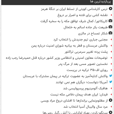
پربازدیدترین ها
ترس کارشناس کویتی از تسلط ایران بر تنگۀ هرمز
نقشه کشی برای فتنه و اصرار بر دروغ
کاریکاتور/ کمال شرف توافق مکه را به سخره گرفت
طبیعت بکر جاده اسالم به خلخال
شکار تمساح در مالزی
مجتبی جباری تیم جدیدش را انتخاب کرد
واکنش عربستان و قطر به بیانیه شورای امنیت درباره یمن
پشت پرده تغییر سرمربی تراکتور
توضیحات معاون امنیتی و انتظامی وزیر کشور درباره قتل حمیدرضا رجب زاده
نخستین تصویر مسی بعد از مرگ پدر
رویای اف-۳۵ ترکیه در بن‌بست
واکنش کنایه‌آمیز به عضویت ترکیه در پیمان مشترک با عربستان
آمریکا نتوانست؛ دیگران هم نمی توانند
هافبک آلومینیوم پرسپولیسی شد
فیدان: ایران هدف پیمان دفاعی مکه نیست
از مظلوم‌نمایی براندازها تا افشای دروغ مراد ویسی
مرد سال والیبال آسیا انتخاب شد
سرنگون‌کردن پهپاد اوکراینی با آتش رگبار روس‌ها