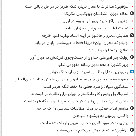
عراقچی: مذاکرات با عمان درباره تنگه هرمز در مراحل پایانی است
لحظه فوران آتشفشان پوپوکتپتل مکزیک
بهترین مراکز خرید ورق آلومینیوم در ایران
تفاوت لوله سبز و نیوپایپ به زبان ساده
همایش محرم و عاشورا در آینه اسناد وزارت امور خارجه
اولیانوف: بحران ایران-آمریکا فقط با دیپلماسی پایان می‌یابد
صلاح ترک‌ها را پولدار کرد
روایت پدر امیرعلی جداوی از جست‌وجوی فرزندش در میان آوار
وزیر کشور: جامعه بدون رسانه مفهومی ندارد
جدی‌ترین تقابل نظامی آمریکا از زمان جنگ جهانی
مصوبه جدید مجلس برای ضبط اموال و دارایی عاملان جنایات بین‌المللی
سخنگوی سپاه: راهبرد فعلی ما حفظ تنگه هرمز است
ضرب‌الاجل رئیس کل دادگستری تهران برای نظارت بر قیمت‌ها
حاجی‌بابایی: مجلس پرقدرت در حال تدوین قانون تنگه هرمز است
مراسم تعزیه‌خوانی در مرکز مطالعات سیاسی وزارت خارجه
واکنش ابرقویی به پیشنهاد سپاهان
زینی‌وند: در مورد قانون حجاب تغییری ایجاد نشده است
عراقچی: ما نه فراموش می‌کنیم نه می‌بخشیم