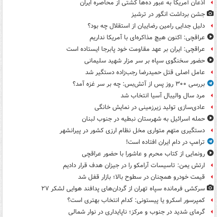
اذعان آمریکا به عبور ده‌ها کشتی از محاصره ایران
جشن برداشت انگور در ترشیز
دلیل جدایی رامین رضاییان از استقلال چه بود؟
عراقچی: اکنون هیچ مذاکره‌ای با آمریکا نداریم
عراقچی: ایران بر عهد مقاومت خود پابرجا ایستاده است
حضور سخنگوی سپاه بر سر مزار شهید سلیمانی
عامل اصلی قتل حمیدرضا رجب‌زاده دستگیر شد
بررسی ۳۰۰ روز پس از آتش‌بس: چه بر سر غزه آمد؟
مرد سال والیبال آسیا انتخاب شد
عادی‌سازی تولید زیرزمینی در نمایش خانگی
حمله اسرائیل به شهرستان نبطیه در جنوب لبنان
دستگیری متهم متواری مخل نظام ارزی کشور در پیرانشهر
ترامپ در دام ایران افتاده است!
رونمایی از کتاب محرم و عاشورا با حضور عراقچی
ارتش یمن: تاسیسات آرامکو را در جیزان هدف قرار دادیم
قیمت خودرو همچنان در سطوح بالا؛ بازار قفل شد
سرکشی فرمانده سپاه تهران از گردان‌های پدافند هوایی لشکر ۲۷
کمپرسور اسکرو یا پیستونی: کدام انتخاب بهتری است؟
گرمای شدید در جنوب و مرکز؛ ناپایداری در نوار شمالی