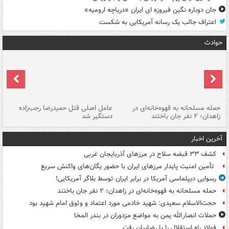
جان دوباره نگین فیروزه ای ایران «دریاچه ارومیه»
اعتراف جالب یک رسانه آمریکایی به شکست
حوادث
حمله مسلحانه به قهوه‌خانه‌ای در
عامل اصلی قتل حمیدرضا رجب‌زاده
گر
زاهدان؛ ۲ نفر جان باختند
دستگیر شد
نا
آخرین اخبار
کشف ۳۳ قبضه سلاح در مرزهای آذربایجان غربی
تأمین امنیت پایدار مرزهای ایران با حضور یگان‌های واکنش سریع
رسوایی دیپلماسی آمریکا در برابر ایران توسط بلاگر آمریکایی!
حمله مسلحانه به قهوه‌خانه‌ای در زاهدان؛ ۲ نفر جان باختند
حجت‌الاسلام سعیدی: شهید خادمی مورد اعتماد و وثوق امام شهید بود
حملات انصارالله یمن به مواضع مزدوران در بندر المخا
فولاد راه استقلال را با رضاییان رفت