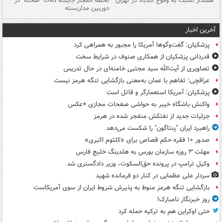
ای
هشدار نسبت به وفوع تندباد در تهران
لحظه انفجار جایگاه CNG "صحنه" در
دس
دوربین مداربسته
ات
آخرین اخبار
پزشکیان: گفت‌وگوها آمریکا را مجبور به همراهی کرد
قدردانی پزشکیان از همکاری صنوف در شرایط سخت
تصاویری از آیت‌الله سید مجتبی خامنه‌ای در حال تدریس
عراقچی: تفاهم با عمان به‌معنی بازگشایی تنگه هرمز نیست
پزشکیان: آمریکا استعمارگر و قاتل است
واکنش باشگاه خیبر به حواشی صفحات مجازی +عکس
جزئیات جدید از نفتکش منفجر شده در هرمز
راهبرد ایران "پنتاگون" را شکست می‌دهد
صدور ۱۰ فقره حکم قصاص برای «کلثوم اکبری»
مهلت ۳ روزه سازمان بورس به هلدینگ خلیج فارس
وکیل ترامپ در پرونده حق‌السکوت، وزیر دادگستری شد
سردار علی عظمایی در کنار دو فرمانده شهید
بازگشایی تنگه هرمز منوط به پذیرش شروط ایران از سوی آمریکاست
روز خبرنگار نامبارک!
حتی اوکراین هم به ترکیه حمله کرد