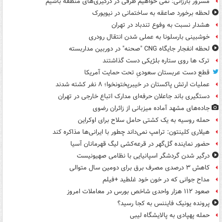
مسرور بارزانی: نمی خواهیم طرفی در درگیری‌های منطقه باشیم
لحظه برخورد صاعقه به ساختمانی در نیویورک
هشدار نسبت به وفوع تندباد در تهران
خوشبینی بارسلونا به عملی شدن انتقال رودری
لحظه انفجار جایگاه CNG "صحنه" در دوربین مداربسته
ترک ها روی ستاره بلژیکی دست گذاشتند
قطع دست عربستان سعودیِ تحت حمایت آمریکا
عملیات ارتش پاکستان در خیبرپختونخوا؛ ۸ نفر کشته شدند
دستگیری باند جاعلان حرفه‌ای مدارک اتباع خارجی در تهران
جاده‌های مشهد آماده میزبانی از زائران رضوی
حمله روسیه به یک کشتی حامل سلاح برای اوکراین
هیلاری کلینتون: ترامپ نمی‌داند چطور با ایرانی‌ها مذاکره کند
حضور نماینده گل‌گهر در قرعه‌کشی لیگ قهرمانان آسیا
درگیر شدن گردشگر اسپانیایی با نظامی صهیونیست
کاهش ۳ درصدی مصرف برق برای دومین سال متوالی
مداح جوانی که در خون خود غلطید +فیلم
صعود ۱۱۲ هزار واحدی شاخص بورس در معاملات امروز
پرونده یونیک فایننس به کجا رسید؟
حمله پهپادی به پالایشگاه لیبی