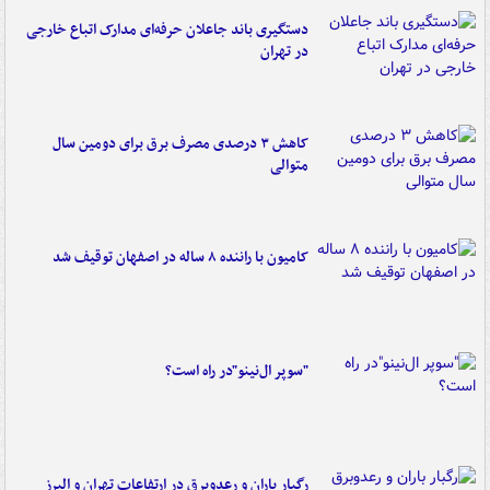
دستگیری باند جاعلان حرفه‌ای مدارک اتباع خارجی
در تهران
کاهش ۳ درصدی مصرف برق برای دومین سال
متوالی
کامیون با راننده ۸ ساله در اصفهان توقیف شد
"سوپر ال‌نینو"در راه است؟
رگبار باران و رعدوبرق در ارتفاعات تهران و البرز