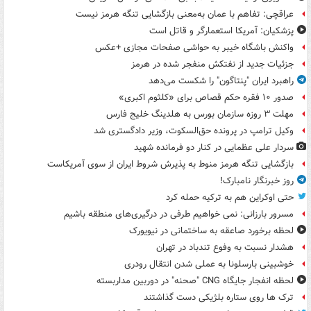
عراقچی: تفاهم با عمان به‌معنی بازگشایی تنگه هرمز نیست
پزشکیان: آمریکا استعمارگر و قاتل است
واکنش باشگاه خیبر به حواشی صفحات مجازی +عکس
جزئیات جدید از نفتکش منفجر شده در هرمز
راهبرد ایران "پنتاگون" را شکست می‌دهد
صدور ۱۰ فقره حکم قصاص برای «کلثوم اکبری»
مهلت ۳ روزه سازمان بورس به هلدینگ خلیج فارس
وکیل ترامپ در پرونده حق‌السکوت، وزیر دادگستری شد
سردار علی عظمایی در کنار دو فرمانده شهید
بازگشایی تنگه هرمز منوط به پذیرش شروط ایران از سوی آمریکاست
روز خبرنگار نامبارک!
حتی اوکراین هم به ترکیه حمله کرد
مسرور بارزانی: نمی خواهیم طرفی در درگیری‌های منطقه باشیم
لحظه برخورد صاعقه به ساختمانی در نیویورک
هشدار نسبت به وفوع تندباد در تهران
خوشبینی بارسلونا به عملی شدن انتقال رودری
لحظه انفجار جایگاه CNG "صحنه" در دوربین مداربسته
ترک ها روی ستاره بلژیکی دست گذاشتند