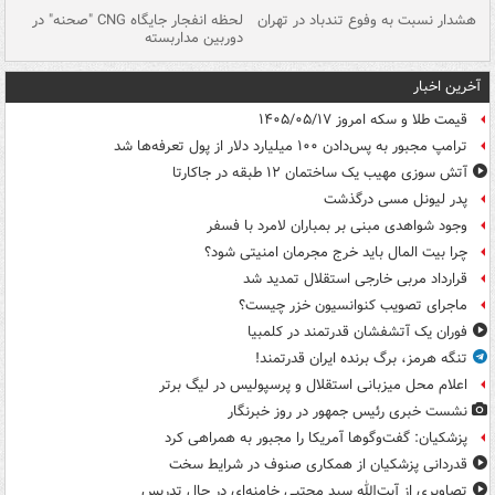
ای
هشدار نسبت به وفوع تندباد در تهران
لحظه انفجار جایگاه CNG "صحنه" در
دس
دوربین مداربسته
ات
آخرین اخبار
قیمت طلا و سکه امروز ۱۴۰۵/۰۵/۱۷
ترامپ مجبور به پس‌دادن ۱۰۰ میلیارد دلار از پول تعرفه‌ها شد
آتش سوزی مهیب یک ساختمان ۱۲ طبقه در جاکارتا
پدر لیونل مسی درگذشت
وجود شواهدی مبنی بر بمباران لامرد با فسفر
چرا بیت المال باید خرج مجرمان امنیتی شود؟
قرارداد مربی خارجی استقلال تمدید شد
ماجرای تصویب کنوانسیون خزر چیست؟
فوران یک آتشفشان قدرتمند در کلمبیا
تنگه هرمز، برگ برنده ایران قدرتمند!
اعلام محل میزبانی استقلال و پرسپولیس در لیگ برتر
نشست خبری رئیس جمهور در روز خبرنگار
پزشکیان: گفت‌وگوها آمریکا را مجبور به همراهی کرد
قدردانی پزشکیان از همکاری صنوف در شرایط سخت
تصاویری از آیت‌الله سید مجتبی خامنه‌ای در حال تدریس