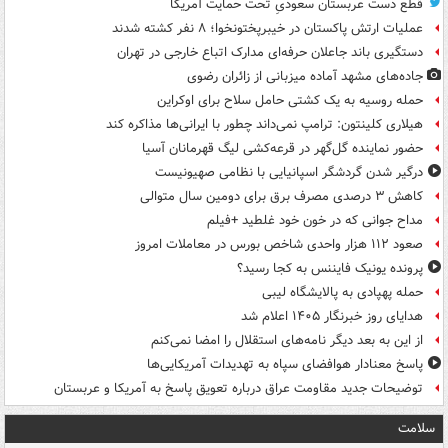
قطع دست عربستان سعودیِ تحت حمایت آمریکا
عملیات ارتش پاکستان در خیبرپختونخوا؛ ۸ نفر کشته شدند
دستگیری باند جاعلان حرفه‌ای مدارک اتباع خارجی در تهران
جاده‌های مشهد آماده میزبانی از زائران رضوی
حمله روسیه به یک کشتی حامل سلاح برای اوکراین
هیلاری کلینتون: ترامپ نمی‌داند چطور با ایرانی‌ها مذاکره کند
حضور نماینده گل‌گهر در قرعه‌کشی لیگ قهرمانان آسیا
درگیر شدن گردشگر اسپانیایی با نظامی صهیونیست
کاهش ۳ درصدی مصرف برق برای دومین سال متوالی
مداح جوانی که در خون خود غلطید +فیلم
صعود ۱۱۲ هزار واحدی شاخص بورس در معاملات امروز
پرونده یونیک فایننس به کجا رسید؟
حمله پهپادی به پالایشگاه لیبی
هدایای روز خبرنگار ۱۴۰۵ اعلام شد
از این به بعد دیگر نامه‌های استقلال را امضا نمی‌کنم
پاسخ معنادار هوافضای سپاه به تهدیدات آمریکایی‌ها
توضیحات جدید مقاومت عراق درباره تعویق پاسخ به آمریکا و عربستان
سلامت