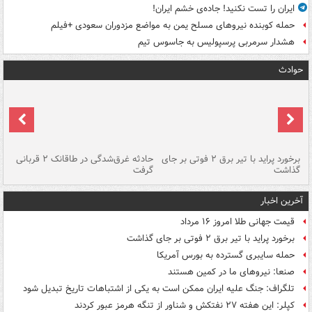
ایران را تست نکنید! جاده‌ی خشم ایران!
حمله کوبنده نیروهای مسلح یمن به مواضع مزدوران سعودی +فیلم
هشدار سرمربی پرسپولیس به جاسوس تیم
حوادث
برخورد پراید با تیر برق ۲ فوتی بر جای
حادثه غرق‌شدگی در طاقانک ۲ قربانی
پد
گذاشت
گرفت
جس
آخرین اخبار
قیمت جهانی طلا امروز ۱۶ مرداد
برخورد پراید با تیر برق ۲ فوتی بر جای گذاشت
حمله سایبری گسترده به بورس آمریکا
صنعا: نیروهای ما در کمین‌ هستند
تلگراف: جنگ علیه ایران ممکن است به یکی از اشتباهات تاریخ تبدیل شود
کپلر: این هفته ۲۷ نفتکش و شناور از تنگه هرمز عبور کردند