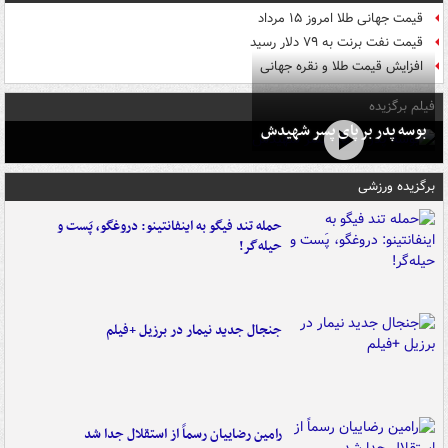
قیمت جهانی طلا امروز ۱۵ مرداد
قیمت نفت برنت به ۷۹ دلار رسید
افزایش قیمت طلا و نقره جهانی
فیلم برگزیده
بوسه‌ پدر بر پای پسر شهیدش
برگزیده ورزشی
حمله تند فیگو به اینفانتینو: دروغگو، پَست‌ و
حیله‌گر!
جنجال جدید نیمار در برزیل +فیلم
رامین رضاییان رسماً از استقلال جدا شد