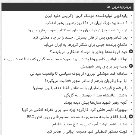
پربازدیدترین ها
یاوه‌گویی تولیدکننده موشک کروز اوکراینی علیه ایران
۶ دستاورد بزرگ ایران در ۱۶۰ روز رهبری رهبر انقلاب
ترامپ: همه چیز درباره ایران به طور استثنایی خوب پیش می‌رود
پدر شاهرودی پس از قتل پسرش، جسد را در چاه مخفی کرد
«کمانِ پرنده» چینی برای شکار کروزها به ایران می‌آید
خود فروخته‌ها چطور با موساد همکاری می‌کردند؟
توقف طولانی کامیون‌ها پشت مرز؛ صورت‌حساب سنگینی که به اقتصاد می‌رسد
بوسه‌ پدر بر پای پسر شهیدش
سامانه ضد موشکی لیزری؛ از بلوف سیاسی تا واقعیت میدانی
آیا تینا پاکروان بازهم از ساترا مجوز فعالیت می‌گیرد؟
رقم فسخ قرارداد رضاییان با استقلال فقط ۱۰۰میلیون تومان!
واکنش عالیشاه بعد از پیوستن به گل‌گهر
آنچه رهبر شهید سال‌ها پیش دیده بودند
نیویورک تایمز فاش کرد: کارگروه ویژه سیا برای تفرقه افکنی در کوبا
پاسخ قاطع ملیحه محمدی به نسخه تسلیم‌طلبی روی آنتن BBC
هشدار افسر ارشد آمریکایی به کاخ سفید +فیلم
کویت دستور تعطیلی تنها مدرسه ایرانی را صادر کرد