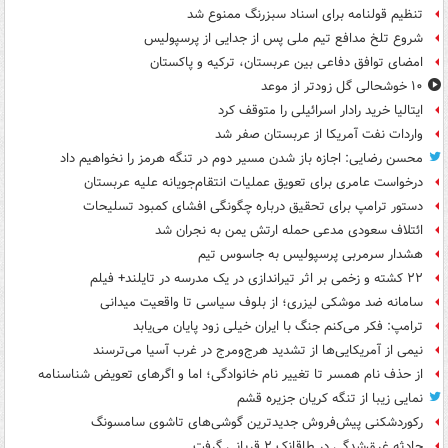
تنظیم قولنامه برای اسناد سبزرنگ ممنوع شد
شروع تلخ مدافع تیم ملی پس از جدایی از پرسپولیس
امضای توافق دفاعی بین عربستان، ترکیه و پاکستان
۱۰ خوشحالی گل زودتر از موعد
ایتالیا خرید رادار اسرائیلی را متوقف کرد
واردات نفت آمریکا از عربستان صفر شد
محسن رضایی: اجازه باز شدن مسیر دوم در تنگه هرمز را نخواهیم داد
درخواست عامری برای تعویق عملیات انتقام‌جویانه علیه عربستان
دستور ترامپ برای تحقیق درباره چگونگی افشای کمبود تسلیحات
ائتلاف سعودی مدعی حمله ارتش یمن به نجران شد
هشدار سرمربی پرسپولیس به جاسوس تیم
۲۲ کشته و زخمی بر اثر تیراندازی در یک مدرسه در تایلند+ فیلم
سامانه ضد موشکی لیزری؛ از بلوف سیاسی تا واقعیت میدانی
ترامپ: فکر می‌کنم جنگ با ایران خیلی زود پایان می‌یابد
نیمی از آمریکایی‌ها از تشدید هرج‌ومرج در غرب آسیا می‌ترسند
از حذف نام همسر تا تغییر نام خانوادگی؛ اما و اگرهای تعویض شناسنامه
نمایی زیبا از تنگه کریان جزیره قشم
رکوردشکنی پیش‌فروش جدیدترین گوشی‌های تاشوی سامسونگ
حادثه غرق‌شدگی در طاقانک ۲ قربانی گرفت