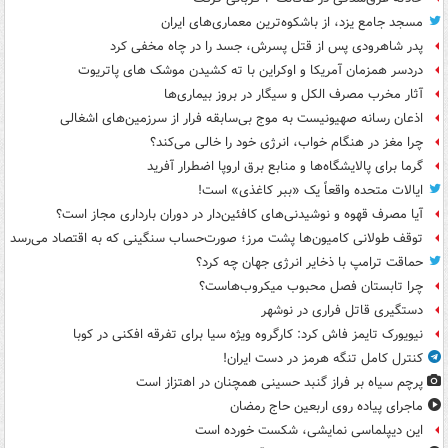
مسجد جامع یزد، از باشکوه‌ترین معماری‌های ایران
پدر شاهرودی پس از قتل پسرش، جسد را در چاه مخفی کرد
دردسر همزمان آمریکا و اوکراین با ته کشیدن موشک های پاتریوت
آثار مخرب مصرف الکل و سیگار در بروز بیماری‌ها
اذعان رسانه صهیونیست به موج بی‌سابقه فرار از سرزمین‌های اشغالی
چرا مغز در هنگام خواب، انرژی خود را خالی می‌کند؟
گرما برای پالایشگاه‌ها و منابع برق اروپا اضطرار آفرید
ایالات متحده واقعاً یک «ببر کاغذی» است!
آیا مصرف قهوه و نوشیدنی‌های کافئین‌دار در دوران بارداری مجاز است؟
توقف طولانی کامیون‌ها پشت مرز؛ صورت‌حساب سنگینی که به اقتصاد می‌رسد
حماقت ترامپ با ذخایر انرژی جهان چه کرد؟
چرا تابستان فصل محبوب میکروب‌هاست؟
دستگیری قاتل فراری در نوشهر
نیویورک تایمز فاش کرد: کارگروه ویژه سیا برای تفرقه افکنی در کوبا
کنترل کامل تنگه هرمز در دست ایران!
پرچم سیاه بر فراز گنبد حسینی همچنان در اهتزاز است
ماجرای پیاده روی اربعین حاج رمضان
این دیپلماسی نمایشی، شکست خورده است